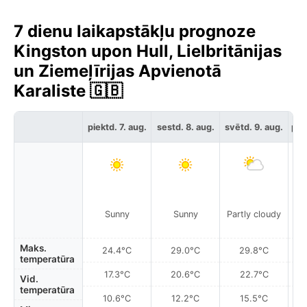
7 dienu laikapstākļu prognoze
Kingston upon Hull, Lielbritānijas
un Ziemeļīrijas Apvienotā
Karaliste 🇬🇧
piektd. 7. aug.
sestd. 8. aug.
svētd. 9. aug.
pir
Sunny
Sunny
Partly cloudy
Pa
Maks.
24.4°C
29.0°C
29.8°C
temperatūra
17.3°C
20.6°C
22.7°C
Vid.
temperatūra
10.6°C
12.2°C
15.5°C