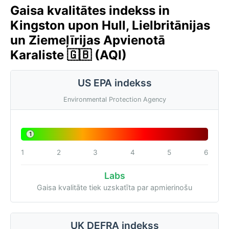
Gaisa kvalitātes indekss in
Kingston upon Hull, Lielbritānijas
un Ziemeļīrijas Apvienotā
Karaliste 🇬🇧 (AQI)
US EPA indekss
Environmental Protection Agency
1
1
2
3
4
5
6
Labs
Gaisa kvalitāte tiek uzskatīta par apmierinošu
UK DEFRA indekss