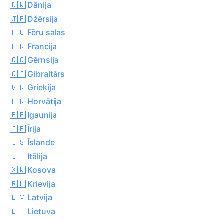
🇩🇰 Dānija
🇯🇪 Džērsija
🇫🇴 Fēru salas
🇫🇷 Francija
🇬🇬 Gērnsija
🇬🇮 Gibraltārs
🇬🇷 Grieķija
🇭🇷 Horvātija
🇪🇪 Igaunija
🇮🇪 Īrija
🇮🇸 Īslande
🇮🇹 Itālija
🇽🇰 Kosova
🇷🇺 Krievija
🇱🇻 Latvija
🇱🇹 Lietuva