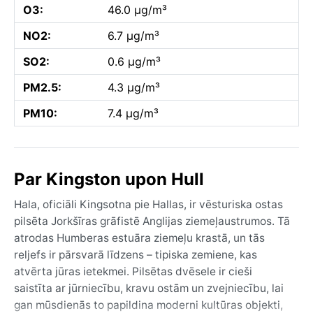
O3:
46.0 µg/m³
NO2:
6.7 µg/m³
SO2:
0.6 µg/m³
PM2.5:
4.3 µg/m³
PM10:
7.4 µg/m³
Par Kingston upon Hull
Hala, oficiāli Kingsotna pie Hallas, ir vēsturiska ostas
pilsēta Jorkšīras grāfistē Anglijas ziemeļaustrumos. Tā
atrodas Humberas estuāra ziemeļu krastā, un tās
reljefs ir pārsvarā līdzens – tipiska zemiene, kas
atvērta jūras ietekmei. Pilsētas dvēsele ir cieši
saistīta ar jūrniecību, kravu ostām un zvejniecību, lai
gan mūsdienās to papildina moderni kultūras objekti,