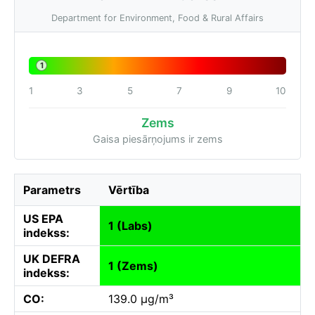
Department for Environment, Food & Rural Affairs
1
1
3
5
7
9
10
Zems
Gaisa piesārņojums ir zems
Parametrs
Vērtība
US EPA
1 (Labs)
indekss:
UK DEFRA
1 (Zems)
indekss:
CO:
139.0 µg/m³