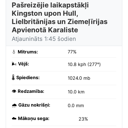
Pašreizējie laikapstākļi
Kingston upon Hull,
Lielbritānijas un Ziemeļīrijas
Apvienotā Karaliste
Atjaunināts 1:45 šodien
💧
Mitrums:
77%
🌬️
Vējš:
10.8 kph (277°)
🌡️
Spiediens:
1024.0 mb
👁️
Redzamība:
10.0 km
🌧️
Gāzu nokrišņi:
0.0 mm
☁️
Mākoņu sega:
23%