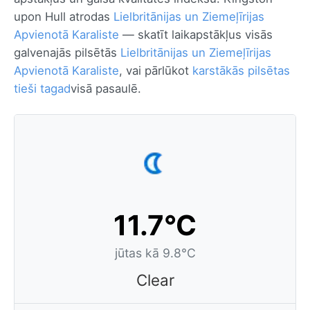
upon Hull atrodas
Lielbritānijas un Ziemeļīrijas
Apvienotā Karaliste
— skatīt laikapstākļus visās
galvenajās pilsētās
Lielbritānijas un Ziemeļīrijas
Apvienotā Karaliste
, vai pārlūkot
karstākās pilsētas
tieši tagad
visā pasaulē.
11.7°C
jūtas kā 9.8°C
Clear