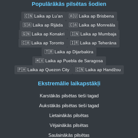
Populārākās pilsētas šodien
🇨🇳 Laika ap Lu’an
🇦🇺 Laika ap Brisbena
🇸🇦 Laika ap Rijāda
🇨🇦 Laika ap Monreāla
🇬🇳 Laika ap Konakri
🇮🇳 Laika ap Mumbaja
🇨🇦 Laika ap Toronto
🇮🇷 Laika ap Teherāna
🇹🇷 Laika ap Dijarbakira
🇲🇽 Laika ap Puebla de Saragosa
🇵🇭 Laika ap Quezon City
🇨🇳 Laika ap Handžou
Ekstremālie laikapstākļi
Karstākās pilsētas tieši tagad
Aukstākās pilsētas tieši tagad
Lietainākās pilsētas
Vējainākās pilsētas
Saulainākās pilsētas