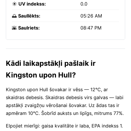
☀️
UV indekss:
0.0
🌅
Saullēkts:
05:26 AM
🌇
Saulriets:
08:47 PM
Kādi laikapstākļi pašlaik ir
Kingston upon Hull?
Kingston upon Hull šovakar ir vēss — 12°C, ar
skaidras debesis. Skaidras debesis virs galvas — labi
apstākļi zvaigžņu vērošanai šovakar. Uz ādas tas ir
apmēram 10°C. Šobrīd auksts un lipīgs, mitrums 77%.
Elpojiet mierīgi: gaisa kvalitāte ir laba, EPA indekss 1.