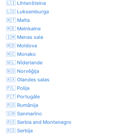
🇱🇮 Lihtenšteina
🇱🇺 Luksemburga
🇲🇹 Malta
🇲🇪 Melnkalne
🇮🇲 Menas sala
🇲🇩 Moldova
🇲🇨 Monako
🇳🇱 Nīderlande
🇳🇴 Norvēģija
🇦🇽 Olandes salas
🇵🇱 Polija
🇵🇹 Portugāle
🇷🇴 Rumānija
🇸🇲 Sanmarīno
🇷🇸 Serbia and Montenegro
🇷🇸 Serbija