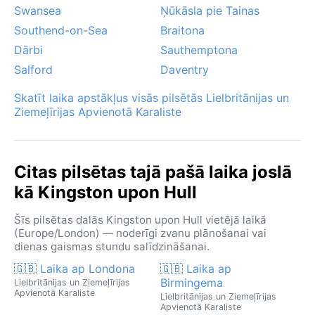
Swansea
Ņūkāsla pie Tainas
Southend-on-Sea
Braitona
Dārbi
Sauthemptona
Salford
Daventry
Skatīt laika apstākļus visās pilsētās Lielbritānijas un
Ziemeļīrijas Apvienotā Karaliste
Citas pilsētas tajā pašā laika joslā
kā Kingston upon Hull
Šīs pilsētas dalās Kingston upon Hull vietējā laikā
(Europe/London) — noderīgi zvanu plānošanai vai
dienas gaismas stundu salīdzināšanai.
🇬🇧 Laika ap Londona
🇬🇧 Laika ap
Birmingema
Lielbritānijas un Ziemeļīrijas
Apvienotā Karaliste
Lielbritānijas un Ziemeļīrijas
Apvienotā Karaliste