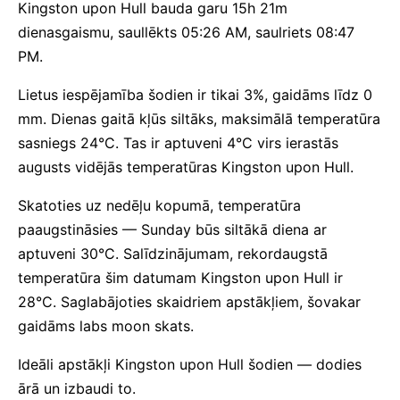
Kingston upon Hull bauda garu 15h 21m
dienasgaismu, saullēkts 05:26 AM, saulriets 08:47
PM.
Lietus iespējamība šodien ir tikai 3%, gaidāms līdz 0
mm. Dienas gaitā kļūs siltāks, maksimālā temperatūra
sasniegs 24°C. Tas ir aptuveni 4°C virs ierastās
augusts vidējās temperatūras Kingston upon Hull.
Skatoties uz nedēļu kopumā, temperatūra
paaugstināsies — Sunday būs siltākā diena ar
aptuveni 30°C. Salīdzinājumam, rekordaugstā
temperatūra šim datumam Kingston upon Hull ir
28°C. Saglabājoties skaidriem apstākļiem, šovakar
gaidāms labs moon skats.
Ideāli apstākļi Kingston upon Hull šodien — dodies
ārā un izbaudi to.