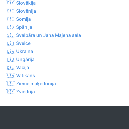
🇸🇰 Slovākija
🇸🇮 Slovēnija
🇫🇮 Somija
🇪🇸 Spānija
🇸🇯 Svalbāra un Jana Majena sala
🇨🇭 Šveice
🇺🇦 Ukraina
🇭🇺 Ungārija
🇩🇪 Vācija
🇻🇦 Vatikāns
🇲🇰 Ziemeļmaķedonija
🇸🇪 Zviedrija