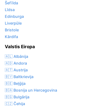
Šefīlda
Līdsa
Edinburga
Liverpūle
Bristole
Kārdifa
Valstis Eiropa
🇦🇱 Albānija
🇦🇩 Andora
🇦🇹 Austrija
🇧🇾 Baltkrievija
🇧🇪 Beļģija
🇧🇦 Bosnija un Hercegovina
🇧🇬 Bulgārija
🇨🇿 Čehija