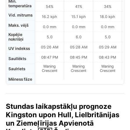
Min.
temperatūra
54%
41%
34%
Vid. mitrums
16.2 kph
15.1 kph
18.0 kph
Maks. vējš
0.0 mm
0.0 mm
0.0 mm
Kopējie
5.0
6.0
5.0
nokrišņi
05:26 AM
05:28 AM
05:29 AM
UV indekss
08:47 PM
08:45 PM
08:43 PM
Saullēkts
Waning
Waning
Waning
N
Saulriets
Crescent
Crescent
Crescent
Mēness fāze
Stundas laikapstākļu prognoze
Kingston upon Hull, Lielbritānijas
un Ziemeļīrijas Apvienotā