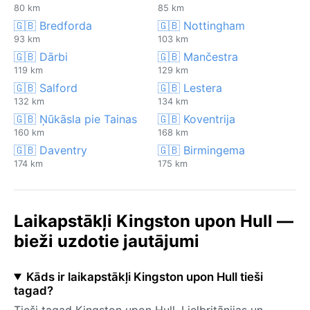
80 km
85 km
🇬🇧 Bredforda
🇬🇧 Nottingham
93 km
103 km
🇬🇧 Dārbi
🇬🇧 Mančestra
119 km
129 km
🇬🇧 Salford
🇬🇧 Lestera
132 km
134 km
🇬🇧 Ņūkāsla pie Tainas
🇬🇧 Koventrija
160 km
168 km
🇬🇧 Daventry
🇬🇧 Birmingema
174 km
175 km
Laikapstākļi Kingston upon Hull —
bieži uzdotie jautājumi
Kāds ir laikapstākļi Kingston upon Hull tieši
tagad?
Tieši tagad Kingston upon Hull, Lielbritānijas un