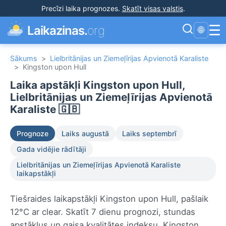
Precīzi laika prognozes
.
Skatīt visas valstis
.
☰
Laikazinas.
org
🌐
Sākums
>
Lielbritānijas un Ziemeļīrijas Apvienotā Karaliste
>
Kingston upon Hull
Laika apstākļi Kingston upon Hull,
Lielbritānijas un Ziemeļīrijas Apvienotā
Karaliste 🇬🇧
Prognoze
Laiks augustā
Laiks septembrī
Gada vidējie rādītāji
Lielbritānijas un Ziemeļīrijas Apvienotā Karaliste
laikapstākļi
Tiešraides laikapstākļi Kingston upon Hull, pašlaik
12°C ar clear. Skatīt 7 dienu prognozi, stundas
apstākļus un gaisa kvalitātes indeksu. Kingston