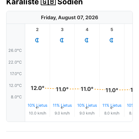
Karaliste 🇬🇧 Šodien
Friday, August 07, 2026
2
3
4
5
6
26.0°C
22.0°C
17.0°C
12.0°C
12.0°
11.0°
11.0°
11.
11.0°
8.0°C
10% Lietus
11% Lietus
10% Lietus
11% Lietus
10% Li
↑
↑
↑
↑
10.0 km/h
9.0 km/h
9.0 km/h
8.0 km/h
8.0 k