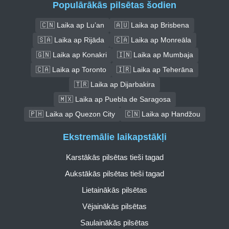
Populārākās pilsētas šodien
🇨🇳 Laika ap Lu’an
🇦🇺 Laika ap Brisbena
🇸🇦 Laika ap Rijāda
🇨🇦 Laika ap Monreāla
🇬🇳 Laika ap Konakri
🇮🇳 Laika ap Mumbaja
🇨🇦 Laika ap Toronto
🇮🇷 Laika ap Teherāna
🇹🇷 Laika ap Dijarbakira
🇲🇽 Laika ap Puebla de Saragosa
🇵🇭 Laika ap Quezon City
🇨🇳 Laika ap Handžou
Ekstremālie laikapstākļi
Karstākās pilsētas tieši tagad
Aukstākās pilsētas tieši tagad
Lietainākās pilsētas
Vējainākās pilsētas
Saulainākās pilsētas