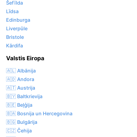
Šefīlda
Līdsa
Edinburga
Liverpūle
Bristole
Kārdifa
Valstis Eiropa
🇦🇱 Albānija
🇦🇩 Andora
🇦🇹 Austrija
🇧🇾 Baltkrievija
🇧🇪 Beļģija
🇧🇦 Bosnija un Hercegovina
🇧🇬 Bulgārija
🇨🇿 Čehija