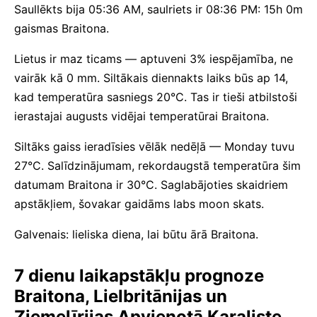
Saullēkts bija 05:36 AM, saulriets ir 08:36 PM: 15h 0m
gaismas Braitona.
Lietus ir maz ticams — aptuveni 3% iespējamība, ne
vairāk kā 0 mm. Siltākais diennakts laiks būs ap 14,
kad temperatūra sasniegs 20°C. Tas ir tieši atbilstoši
ierastajai augusts vidējai temperatūrai Braitona.
Siltāks gaiss ieradīsies vēlāk nedēļā — Monday tuvu
27°C. Salīdzinājumam, rekordaugstā temperatūra šim
datumam Braitona ir 30°C. Saglabājoties skaidriem
apstākļiem, šovakar gaidāms labs moon skats.
Galvenais: lieliska diena, lai būtu ārā Braitona.
7 dienu laikapstākļu prognoze
Braitona, Lielbritānijas un
Ziemeļīrijas Apvienotā Karaliste