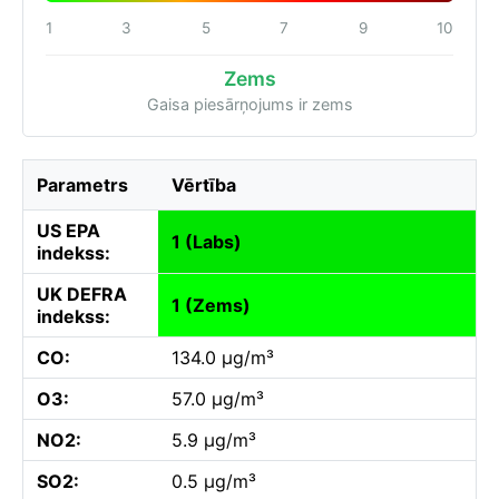
1
3
5
7
9
10
Zems
Gaisa piesārņojums ir zems
Parametrs
Vērtība
US EPA
1 (Labs)
indekss:
UK DEFRA
1 (Zems)
indekss:
CO:
134.0 µg/m³
O3:
57.0 µg/m³
NO2:
5.9 µg/m³
SO2:
0.5 µg/m³