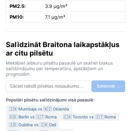
PM2.5:
3.9 µg/m³
PM10:
7.1 µg/m³
Salīdzināt Braitona laikapstākļus
ar citu pilsētu
Meklējiet jebkuru pilsētu pasaulē un skatiet blakus
salīdzinājumu par temperatūru, apstākļiem un
prognozēm.
Salīdzināt →
Populāri pilsētu salīdzinājumi visā pasaulē:
🇮🇳 Mumbaja vs 🇳🇿 Oklenda
🇩🇪 Berlin vs 🇮🇹 Roma
🇨🇦 Toronto vs 🇮🇹 Roma
🇮🇪 Dublina vs 🇮🇳 Deli