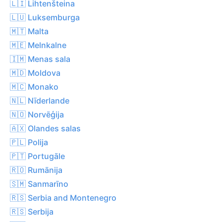
🇱🇮 Lihtenšteina
🇱🇺 Luksemburga
🇲🇹 Malta
🇲🇪 Melnkalne
🇮🇲 Menas sala
🇲🇩 Moldova
🇲🇨 Monako
🇳🇱 Nīderlande
🇳🇴 Norvēģija
🇦🇽 Olandes salas
🇵🇱 Polija
🇵🇹 Portugāle
🇷🇴 Rumānija
🇸🇲 Sanmarīno
🇷🇸 Serbia and Montenegro
🇷🇸 Serbija