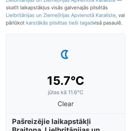
Lielbritānijas un Ziemeļīrijas Apvienotā Karaliste
—
skatīt laikapstākļus visās galvenajās pilsētās
Lielbritānijas un Ziemeļīrijas Apvienotā Karaliste
, vai
pārlūkot
karstākās pilsētas tieši tagad
visā pasaulē.
15.7°C
jūtas kā 11.6°C
Clear
Pašreizējie laikapstākļi
Braitona, Lielbritānijas un