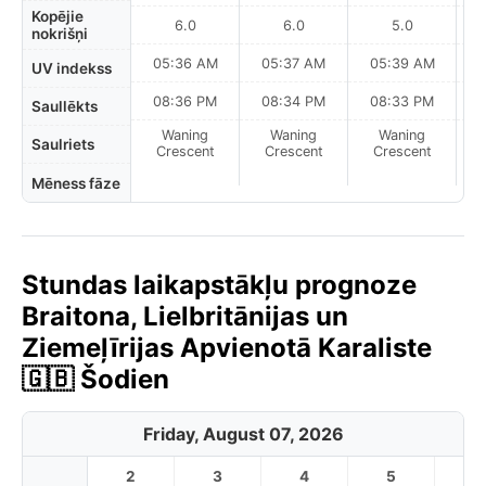
Kopējie
6.0
6.0
5.0
nokrišņi
05:36 AM
05:37 AM
05:39 AM
0
UV indekss
08:36 PM
08:34 PM
08:33 PM
Saullēkts
Waning
Waning
Waning
N
Saulriets
Crescent
Crescent
Crescent
Mēness fāze
Stundas laikapstākļu prognoze
Braitona, Lielbritānijas un
Ziemeļīrijas Apvienotā Karaliste
🇬🇧 Šodien
Friday, August 07, 2026
2
3
4
5
6