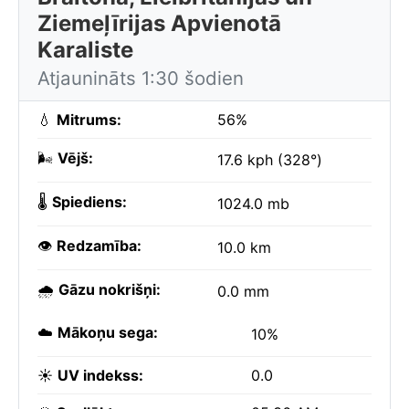
Ziemeļīrijas Apvienotā
Karaliste
Atjaunināts 1:30 šodien
💧
Mitrums:
56%
🌬️
Vējš:
17.6 kph (328°)
🌡️
Spiediens:
1024.0 mb
👁️
Redzamība:
10.0 km
🌧️
Gāzu nokrišņi:
0.0 mm
☁️
Mākoņu sega:
10%
☀️
UV indekss:
0.0