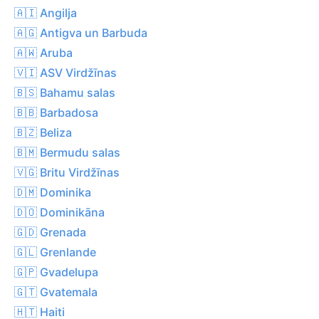
🇦🇮 Angilja
🇦🇬 Antigva un Barbuda
🇦🇼 Aruba
🇻🇮 ASV Virdžīnas
🇧🇸 Bahamu salas
🇧🇧 Barbadosa
🇧🇿 Beliza
🇧🇲 Bermudu salas
🇻🇬 Britu Virdžīnas
🇩🇲 Dominika
🇩🇴 Dominikāna
🇬🇩 Grenada
🇬🇱 Grenlande
🇬🇵 Gvadelupa
🇬🇹 Gvatemala
🇭🇹 Haiti