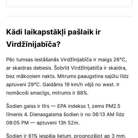
Kādi laikapstākļi pašlaik ir
Virdžīnijabīča?
Pēc tumsas iestāšanās Virdžīnijabīča ir maigs 26°C,
ar skaidras debesis. Šobrīd Virdžīnijabīča ir skaidra,
bez mākoņiem nakts. Mitrums paaugstina sajūtu līdz
aptuveni 29°C. Gaidāms 19 km/h vējš no west. Ir
nomācoši smacīgs, mitrums ir 88%.
Šodien gaiss ir tīrs — EPA indekss 1, zems PM2.5
līmenis 4. Dienasgaisma šodien ir no 06:13 AM līdz
08:05 PM — aptuveni 13h 52m.
Šodien ir 61% iespēja lietum, prognozējot ap 3 mm.