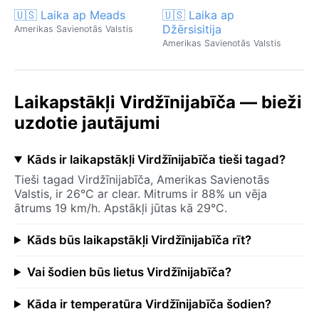
🇺🇸 Laika ap Meads
🇺🇸 Laika ap
Džērsisitija
Amerikas Savienotās Valstis
Amerikas Savienotās Valstis
Laikapstākļi Virdžīnijabīča — bieži
uzdotie jautājumi
Kāds ir laikapstākļi Virdžīnijabīča tieši tagad?
Tieši tagad Virdžīnijabīča, Amerikas Savienotās
Valstis, ir 26°C ar clear. Mitrums ir 88% un vēja
ātrums 19 km/h. Apstākļi jūtas kā 29°C.
Kāds būs laikapstākļi Virdžīnijabīča rīt?
Vai šodien būs lietus Virdžīnijabīča?
Kāda ir temperatūra Virdžīnijabīča šodien?