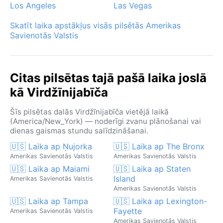
Los Angeles
Las Vegas
Skatīt laika apstākļus visās pilsētās Amerikas
Savienotās Valstis
Citas pilsētas tajā pašā laika joslā
kā Virdžīnijabīča
Šīs pilsētas dalās Virdžīnijabīča vietējā laikā
(America/New_York) — noderīgi zvanu plānošanai vai
dienas gaismas stundu salīdzināšanai.
🇺🇸 Laika ap Ņujorka
🇺🇸 Laika ap The Bronx
Amerikas Savienotās Valstis
Amerikas Savienotās Valstis
🇺🇸 Laika ap Maiami
🇺🇸 Laika ap Staten
Island
Amerikas Savienotās Valstis
Amerikas Savienotās Valstis
🇺🇸 Laika ap Tampa
🇺🇸 Laika ap Lexington-
Fayette
Amerikas Savienotās Valstis
Amerikas Savienotās Valstis