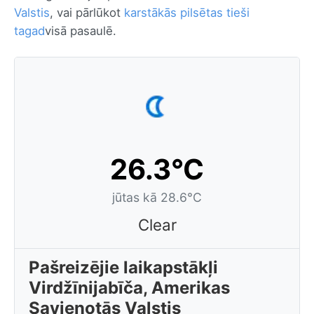
Valstis
, vai pārlūkot
karstākās pilsētas tieši
tagad
visā pasaulē.
26.3°C
jūtas kā 28.6°C
Clear
Pašreizējie laikapstākļi
Virdžīnijabīča, Amerikas
Savienotās Valstis