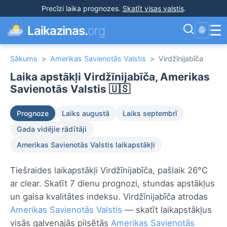
Precīzi laika prognozes
.
Skatīt visas valstis
.
☰
Laikazinas.
org
🌐
Sākums
>
Amerikas Savienotās Valstis
>
Virdžīnijabīča
Laika apstākļi Virdžīnijabīča, Amerikas
Savienotās Valstis 🇺🇸
Prognoze
Laiks augustā
Laiks septembrī
Gada vidējie rādītāji
Amerikas Savienotās Valstis laikapstākļi
Tiešraides laikapstākļi Virdžīnijabīča, pašlaik 26°C
ar clear. Skatīt 7 dienu prognozi, stundas apstākļus
un gaisa kvalitātes indeksu. Virdžīnijabīča atrodas
Amerikas Savienotās Valstis
— skatīt laikapstākļus
visās galvenajās pilsētās
Amerikas Savienotās