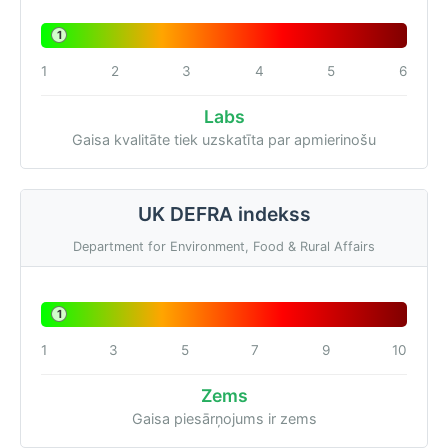
1
1
2
3
4
5
6
Labs
Gaisa kvalitāte tiek uzskatīta par apmierinošu
UK DEFRA indekss
Department for Environment, Food & Rural Affairs
1
1
3
5
7
9
10
Zems
Gaisa piesārņojums ir zems