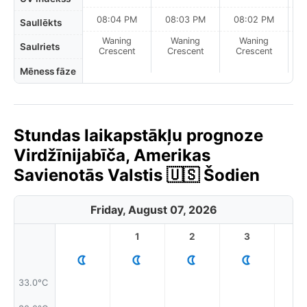
08:04 PM
08:03 PM
08:02 PM
Saullēkts
Waning
Waning
Waning
N
Saulriets
Crescent
Crescent
Crescent
Mēness fāze
Stundas laikapstākļu prognoze
Virdžīnijabīča, Amerikas
Savienotās Valstis 🇺🇸 Šodien
Friday, August 07, 2026
1
2
3
4
33.0°C