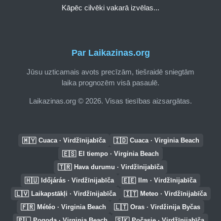
Kāpēc cilvēki vakarā izvēlas...
Par Laikazinas.org
Jūsu uzticamais avots precīzām, tiešraidē sniegtām
laika prognozēm visā pasaulē.
Laikazinas.org © 2026. Visas tiesības aizsargātas.
🇲🇾
🇮🇩
Cuaca · Virdžīnijabīča
Cuaca · Virginia Beach
🇪🇸
El tiempo · Virginia Beach
🇹🇷
Hava durumu · Virdžīnijabīča
🇭🇺
🇪🇪
Időjárás · Virdžīnijabīča
Ilm · Virdžīnijabīča
🇱🇻
🇮🇹
Laikapstākļi · Virdžīnijabīča
Meteo · Virdžīnijabīča
🇫🇷
🇱🇹
Météo · Virginia Beach
Oras · Virdžinija Byčas
🇵🇱
🇸🇰
Pogoda · Virginia Beach
Počasie · Virdžīnijabīča