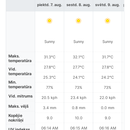
piektd. 7. aug.
sestd. 8. aug.
svētd. 9. aug.
pir
Sunny
Sunny
Sunny
Maks.
31.3°C
32.1°C
31.7°C
temperatūra
27.8°C
27.7°C
27.8°C
Vid.
temperatūra
25.3°C
24.1°C
24.2°C
Min.
temperatūra
77%
73%
73%
Vid. mitrums
20.5 kph
23.4 kph
22.0 kph
Maks. vējš
3.4 mm
0.8 mm
0.0 mm
Kopējie
9.0
10.0
9.0
nokrišņi
06:14 AM
06:15 AM
06:16 AM
UV indekss