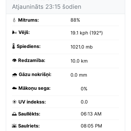
Atjaunināts 23:15 šodien
💧
Mitrums:
88%
🌬️
Vējš:
19.1 kph (192°)
🌡️
Spiediens:
1021.0 mb
👁️
Redzamība:
10.0 km
🌧️
Gāzu nokrišņi:
0.0 mm
☁️
Mākoņu sega:
0%
☀️
UV indekss:
0.0
🌅
Saullēkts:
06:13 AM
🌇
Saulriets:
08:05 PM