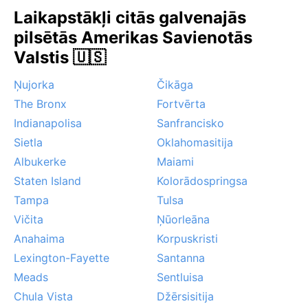
Laikapstākļi citās galvenajās
pilsētās Amerikas Savienotās
Valstis 🇺🇸
Ņujorka
Čikāga
The Bronx
Fortvērta
Indianapolisa
Sanfrancisko
Sietla
Oklahomasitija
Albukerke
Maiami
Staten Island
Kolorādospringsa
Tampa
Tulsa
Vičita
Ņūorleāna
Anahaima
Korpuskristi
Lexington-Fayette
Santanna
Meads
Sentluisa
Chula Vista
Džērsisitija