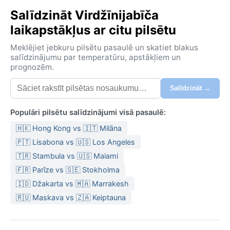
Salīdzināt Virdžīnijabīča
laikapstākļus ar citu pilsētu
Meklējiet jebkuru pilsētu pasaulē un skatiet blakus
salīdzinājumu par temperatūru, apstākļiem un
prognozēm.
Salīdzināt →
Populāri pilsētu salīdzinājumi visā pasaulē:
🇭🇰 Hong Kong vs 🇮🇹 Milāna
🇵🇹 Lisabona vs 🇺🇸 Los Angeles
🇹🇷 Stambula vs 🇺🇸 Maiami
🇫🇷 Parīze vs 🇸🇪 Stokholma
🇮🇩 Džakarta vs 🇲🇦 Marrakesh
🇷🇺 Maskava vs 🇿🇦 Keiptauna