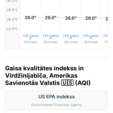
30.0°C
28.0°C
26.0°
26.0°
26.0°
26.0°
26.
26.0°C
23.0°C
13% Lietus
13% Lietus
13% Lietus
12% Lietus
13% Li
↑
↑
↑
↑
19.0 km/h
18.0 km/h
18.0 km/h
18.0 km/h
17.0 
Gaisa kvalitātes indekss in
Virdžīnijabīča, Amerikas
Savienotās Valstis 🇺🇸 (AQI)
US EPA indekss
Environmental Protection Agency