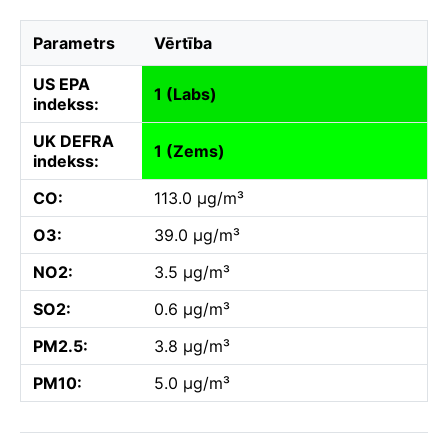
Parametrs
Vērtība
US EPA
1 (Labs)
indekss:
UK DEFRA
1 (Zems)
indekss:
CO:
113.0 µg/m³
O3:
39.0 µg/m³
NO2:
3.5 µg/m³
SO2:
0.6 µg/m³
PM2.5:
3.8 µg/m³
PM10:
5.0 µg/m³