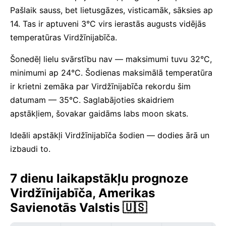
Pašlaik sauss, bet lietusgāzes, visticamāk, sāksies ap
14. Tas ir aptuveni 3°C virs ierastās augusts vidējās
temperatūras Virdžīnijabīča.
Šonedēļ lielu svārstību nav — maksimumi tuvu 32°C,
minimumi ap 24°C. Šodienas maksimālā temperatūra
ir krietni zemāka par Virdžīnijabīča rekordu šim
datumam — 35°C. Saglabājoties skaidriem
apstākļiem, šovakar gaidāms labs moon skats.
Ideāli apstākļi Virdžīnijabīča šodien — dodies ārā un
izbaudi to.
7 dienu laikapstākļu prognoze
Virdžīnijabīča, Amerikas
Savienotās Valstis 🇺🇸