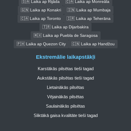
🇸🇦 Laika ap Rijāda
🇨🇦 Laika ap Monreāla
🇬🇳 Laika ap Konakri
🇮🇳 Laika ap Mumbaja
🇨🇦 Laika ap Toronto
🇮🇷 Laika ap Teherāna
🇹🇷 Laika ap Dijarbakira
🇲🇽 Laika ap Puebla de Saragosa
🇵🇭 Laika ap Quezon City
🇨🇳 Laika ap Handžou
Ekstremālie laikapstākļi
Karstākās pilsētas tieši tagad
Aukstākās pilsētas tieši tagad
Lietainākās pilsētas
Vējainākās pilsētas
Saulainākās pilsētas
Sliktākā gaisa kvalitāte tieši tagad