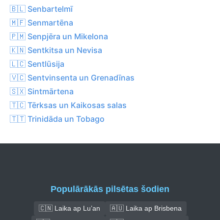
🇧🇱 Senbartelmī
🇲🇫 Senmartēna
🇵🇲 Senpjēra un Mikelona
🇰🇳 Sentkitsa un Nevisa
🇱🇨 Sentlūsija
🇻🇨 Sentvinsenta un Grenadīnas
🇸🇽 Sintmārtena
🇹🇨 Tērksas un Kaikosas salas
🇹🇹 Trinidāda un Tobago
Populārākās pilsētas šodien
🇨🇳 Laika ap Lu’an
🇦🇺 Laika ap Brisbena