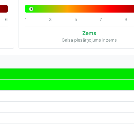
1
6
1
3
5
7
9
Zems
Gaisa piesārņojums ir zems