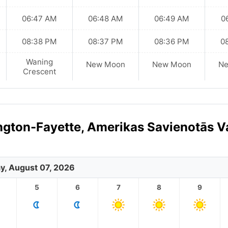
06:47 AM
06:48 AM
06:49 AM
0
08:38 PM
08:37 PM
08:36 PM
0
Waning
New Moon
New Moon
N
Crescent
ngton-Fayette, Amerikas Savienotās Va
ay, August 07, 2026
5
6
7
8
9