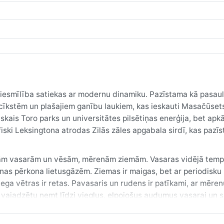
u viesmīlība satiekas ar modernu dinamiku. Pazīstama kā pasaul
sacīkstēm un plašajiem ganību laukiem, kas ieskauti Masačūset
skais Toro parks un universitātes pilsētiņas enerģija, bet apk
ki Leksingtona atrodas Zilās zāles apgabala sirdī, kas pazī
itrām vasarām un vēsām, mērenām ziemām. Vasaras vidējā tem
as pērkona lietusgāzēm. Ziemas ir maigas, bet ar periodisku
niega vētras ir retas. Pavasaris un rudens ir patīkami, ar mēren
 vajadzētu ņemt līdzi vieglus, elpojošus audumus vasarai un 
us ir iespējams visu gadu.