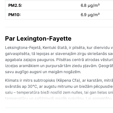
PM2.5:
6.8 µg/m³
PM10:
6.9 µg/m³
Par Lexington-Fayette
Leksingtona-Fejetā, Kentuki štatā, ir pilsēta, kur dienvid
galvaspilsēta, tā lepojas ar slavenajām zirgu skriešanās 
apgabala zaļajos pauguros. Pilsētas centrā atrodas vēsturi
izceļas aramākiem un purpursārtām ziedu pļavām. Ģeogrāfis
savu auglīgo augsni un maigām nogāzēm.
Klimats ir mitrs subtropisks (Kēpena Cfa), ar karstām, m
svārstās ap 30°C, ar augstu mitrumu un biežām pēcpusdien
salu – temperatūra bieži noslīd zem nulles, lai gan lielas s
temperatūru un salīdzinoši mazāk nokrišņu. Lai apmeklētu,
drēbes ziemai, kā arī lietussargu jebkurā gadalaikā, jo liet