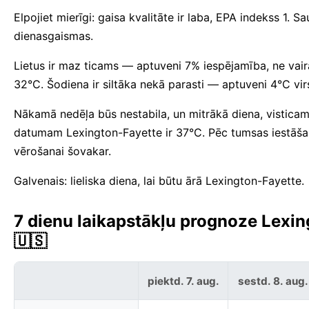
Elpojiet mierīgi: gaisa kvalitāte ir laba, EPA indekss 1
dienasgaismas.
Lietus ir maz ticams — aptuveni 7% iespējamība, ne vair
32°C. Šodiena ir siltāka nekā parasti — aptuveni 4°C vi
Nākamā nedēļa būs nestabila, un mitrākā diena, vistic
datumam Lexington-Fayette ir 37°C. Pēc tumsas iestāša
vērošanai šovakar.
Galvenais: lieliska diena, lai būtu ārā Lexington-Fayette.
7 dienu laikapstākļu prognoze Lexin
🇺🇸
piektd. 7. aug.
sestd. 8. aug.