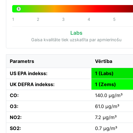
1
1
2
3
4
5
Labs
Gaisa kvalitāte tiek uzskatīta par apmierinošu
Parametrs
Vērtība
US EPA indekss:
1 (Labs)
UK DEFRA indekss:
1 (Zems)
CO:
140.0 µg/m³
O3:
61.0 µg/m³
NO2:
7.2 µg/m³
SO2:
0.7 µg/m³