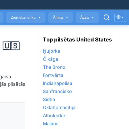
🌐
Ziemeļamerika
Āfrika
Āzija
▾
▼
▼
▼
Top pilsētas United States
 🇺🇸
Ņujorka
Čikāga
The Bronx
Fortvērta
gaisa
Indianapolisa
jās pilsētās
Sanfrancisko
Sietla
Oklahomasitija
Albukerke
Maiami