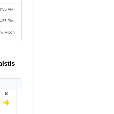
6:50 AM
06:51 AM
8:35 PM
08:34 PM
ew Moon
New Moon
lstis
10
11
12
13
14
15