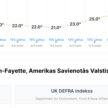
25.0°
23.0°
0°
22.0°
22.0°
21.0°
etus
15% Lietus
16% Lietus
14% Lietus
13% Lietus
10% Lietus
↑
↑
↑
↑
↑
↑
m/h
9.0 km/h
9.0 km/h
9.0 km/h
9.0 km/h
11.0 km/h
n-Fayette, Amerikas Savienotās Valsti
UK DEFRA indekss
Department for Environment, Food & Rural Affair