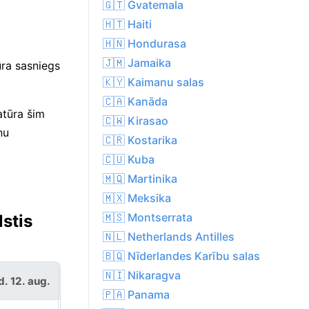
🇬🇹 Gvatemala
🇭🇹 Haiti
🇭🇳 Hondurasa
🇯🇲 Jamaika
ūra sasniegs
🇰🇾 Kaimanu salas
🇨🇦 Kanāda
atūra šim
🇨🇼 Kirasao
ņu
🇨🇷 Kostarika
🇨🇺 Kuba
🇲🇶 Martinika
🇲🇽 Meksika
🇲🇸 Montserrata
stis
🇳🇱 Netherlands Antilles
🇧🇶 Nīderlandes Karību salas
ceturtd. 13.
🇳🇮 Nikaragva
d. 12. aug.
aug.
🇵🇦 Panama