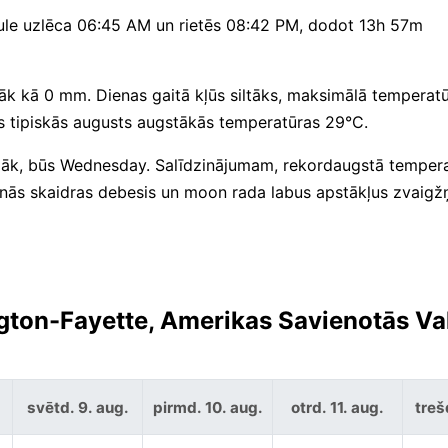
. Saule uzlēca 06:45 AM un rietēs 08:42 PM, dodot 13h 57m
āk kā 0 mm. Dienas gaitā kļūs siltāks, maksimālā temperat
rs tipiskās augusts augstākās temperatūras 29°C.
amāk, būs Wednesday. Salīdzinājumam, rekordaugstā temper
nās skaidras debesis un moon rada labus apstākļus zvaigž
gton-Fayette, Amerikas Savienotās Val
svētd. 9. aug.
pirmd. 10. aug.
otrd. 11. aug.
treš