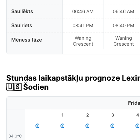
Saullēkts
06:46 AM
06:46 AM
Saulriets
08:41 PM
08:40 PM
Waning
Waning
Mēness fāze
Crescent
Crescent
Stundas laikapstākļu prognoze Lexi
🇺🇸 Šodien
Frid
1
2
3
4
34.0°C