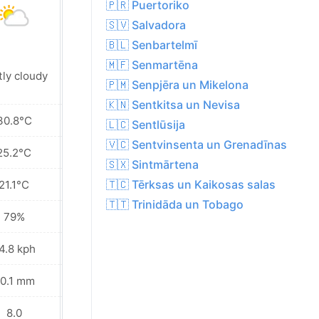
🇵🇷 Puertoriko
🇸🇻 Salvadora
🇧🇱 Senbartelmī
🇲🇫 Senmartēna
Patchy rain
tly cloudy
nearby
🇵🇲 Senpjēra un Mikelona
🇰🇳 Sentkitsa un Nevisa
30.8°C
27.2°C
🇱🇨 Sentlūsija
🇻🇨 Sentvinsenta un Grenadīnas
25.2°C
22.8°C
🇸🇽 Sintmārtena
🇹🇨 Tērksas un Kaikosas salas
21.1°C
18.8°C
🇹🇹 Trinidāda un Tobago
79%
85%
4.8 kph
22.7 kph
0.1 mm
0.8 mm
8.0
6.0