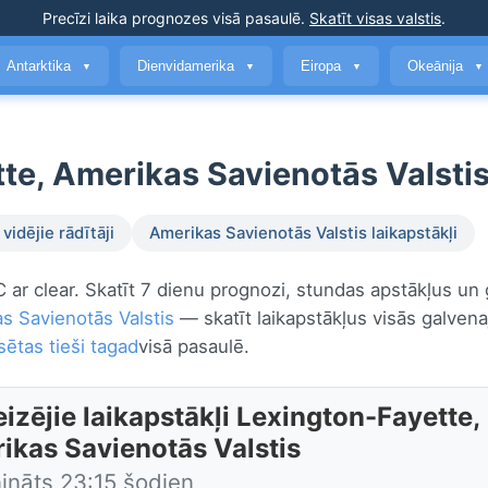
Precīzi laika prognozes
visā pasaulē
.
Skatīt visas valstis
.
Antarktika
Dienvidamerika
Eiropa
Okeānija
▼
▼
▼
▼
tte, Amerikas Savienotās Valstis
vidējie rādītāji
Amerikas Savienotās Valstis laikapstākļi
C ar clear. Skatīt 7 dienu prognozi, stundas apstākļus un 
s Savienotās Valstis
— skatīt laikapstākļus visās galvena
sētas tieši tagad
visā pasaulē.
izējie laikapstākļi Lexington-Fayette,
ikas Savienotās Valstis
nināts 23:15 šodien