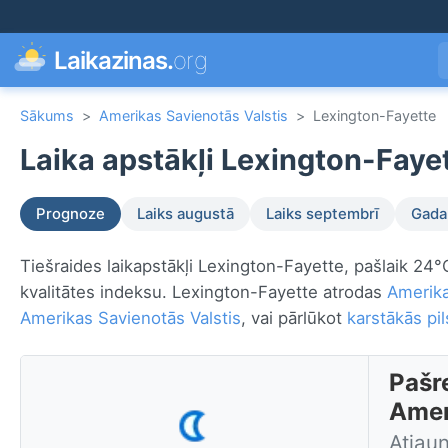
Laikazinas.
org
Sākums
>
Amerikas Savienotās Valstis
>
Lexington-Fayette
Laika apstākļi Lexington-Faye
Prognoze
Laiks augustā
Laiks septembrī
Gada 
Tiešraides laikapstākļi Lexington-Fayette, pašlaik 24°
kvalitātes indeksu. Lexington-Fayette atrodas
Amerika
Amerikas Savienotās Valstis
, vai pārlūkot
karstākās pil
Pašre
Amer
Atjau