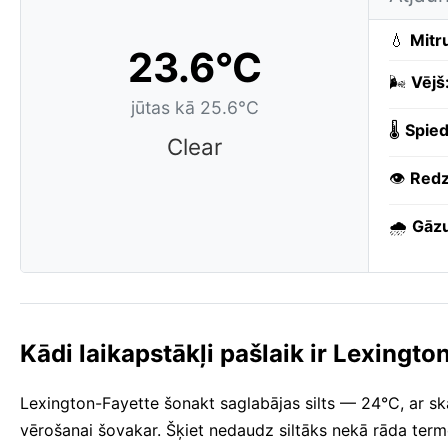
💧
Mitr
23.6°C
🌬️
Vējš
jūtas kā 25.6°C
🌡️
Spied
Clear
👁️
Redz
🌧️
Gāzu
Kādi laikapstākļi pašlaik ir Lexingt
Lexington-Fayette šonakt saglabājas silts — 24°C, ar sk
vērošanai šovakar. Šķiet nedaudz siltāks nekā rāda ter