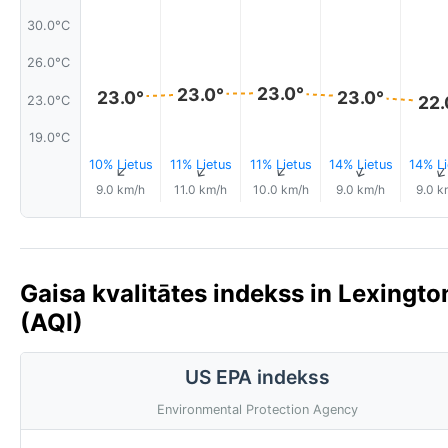
30.0°C
26.0°C
23.0°
23.0°
23.0°
23.0°
22.
23.0°C
19.0°C
10% Lietus
11% Lietus
11% Lietus
14% Lietus
14% Li
↑
↑
↑
↑
9.0 km/h
11.0 km/h
10.0 km/h
9.0 km/h
9.0 k
Gaisa kvalitātes indekss in Lexingto
(AQI)
US EPA indekss
Environmental Protection Agency