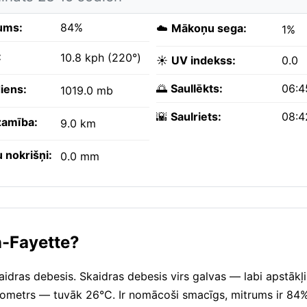
ums:
84%
☁️
Mākoņu sega:
1%
:
10.8 kph (220°)
☀️
UV indekss:
0.0
🌅
Saullēkts:
06:4
iens:
1019.0 mb
🌇
Saulriets:
08:4
amība:
9.0 km
 nokrišņi:
0.0 mm
on-Fayette?
aidras debesis. Skaidras debesis virs galvas — labi apstākļ
mometrs — tuvāk 26°C. Ir nomācoši smacīgs, mitrums ir 84%