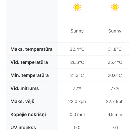
Sunny
Sunny
Maks. temperatūra
32.4°C
31.8°C
Vid. temperatūra
26.6°C
25.4°C
Min. temperatūra
21.3°C
20.6°C
Vid. mitrums
72%
77%
Maks. vējš
22.0 kph
22.7 kph
Kopējie nokrišņi
0.0 mm
6.5 mm
UV indekss
9.0
7.0