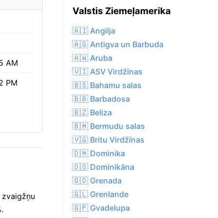
Valstis Ziemeļamerika
🇦🇮 Angilja
🇦🇬 Antigva un Barbuda
🇦🇼 Aruba
5 AM
🇻🇮 ASV Virdžīnas
2 PM
🇧🇸 Bahamu salas
🇧🇧 Barbadosa
🇧🇿 Beliza
🇧🇲 Bermudu salas
🇻🇬 Britu Virdžīnas
🇩🇲 Dominika
🇩🇴 Dominikāna
🇬🇩 Grenada
🇬🇱 Grenlande
i zvaigžņu
🇬🇵 Gvadelupa
.