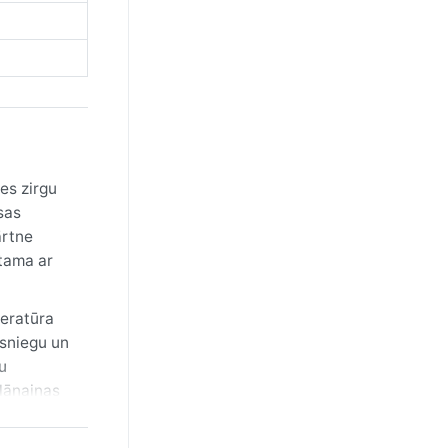
es zirgu
sas
ārtne
stama ar
peratūra
 sniegu un
u
slāņainas