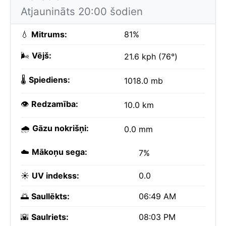
Atjaunināts 20:00 šodien
💧
Mitrums:
81%
🌬️
Vējš:
21.6 kph (76°)
🌡️
Spiediens:
1018.0 mb
👁️
Redzamība:
10.0 km
🌧️
Gāzu nokrišņi:
0.0 mm
☁️
Mākoņu sega:
7%
☀️
UV indekss:
0.0
🌅
Saullēkts:
06:49 AM
🌇
Saulriets:
08:03 PM