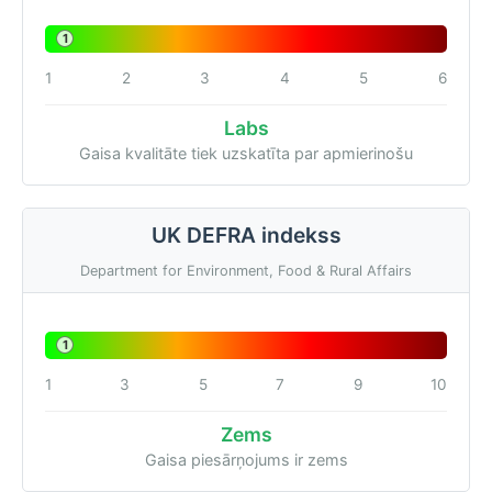
1
1
2
3
4
5
6
Labs
Gaisa kvalitāte tiek uzskatīta par apmierinošu
UK DEFRA indekss
Department for Environment, Food & Rural Affairs
1
1
3
5
7
9
10
Zems
Gaisa piesārņojums ir zems