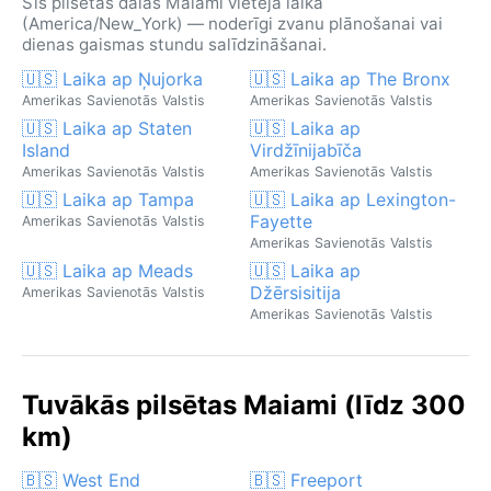
Šīs pilsētas dalās Maiami vietējā laikā
(America/New_York) — noderīgi zvanu plānošanai vai
dienas gaismas stundu salīdzināšanai.
🇺🇸 Laika ap Ņujorka
🇺🇸 Laika ap The Bronx
Amerikas Savienotās Valstis
Amerikas Savienotās Valstis
🇺🇸 Laika ap Staten
🇺🇸 Laika ap
Island
Virdžīnijabīča
Amerikas Savienotās Valstis
Amerikas Savienotās Valstis
🇺🇸 Laika ap Tampa
🇺🇸 Laika ap Lexington-
Fayette
Amerikas Savienotās Valstis
Amerikas Savienotās Valstis
🇺🇸 Laika ap Meads
🇺🇸 Laika ap
Džērsisitija
Amerikas Savienotās Valstis
Amerikas Savienotās Valstis
Tuvākās pilsētas Maiami (līdz 300
km)
🇧🇸 West End
🇧🇸 Freeport