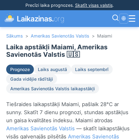
Precīzi laika prognozes
.
Skatīt visas valstis
.
☰
Laikazinas.
org
🌐
Sākums
>
Amerikas Savienotās Valstis
>
Maiami
Laika apstākļi Maiami, Amerikas
Savienotās Valstis 🇺🇸
Prognoze
Laiks augustā
Laiks septembrī
Gada vidējie rādītāji
Amerikas Savienotās Valstis laikapstākļi
Tiešraides laikapstākļi Maiami, pašlaik 28°C ar
sunny. Skatīt 7 dienu prognozi, stundas apstākļus
un gaisa kvalitātes indeksu. Maiami atrodas
Amerikas Savienotās Valstis
— skatīt laikapstākļus
visās galvenajās pilsētās
Amerikas Savienotās