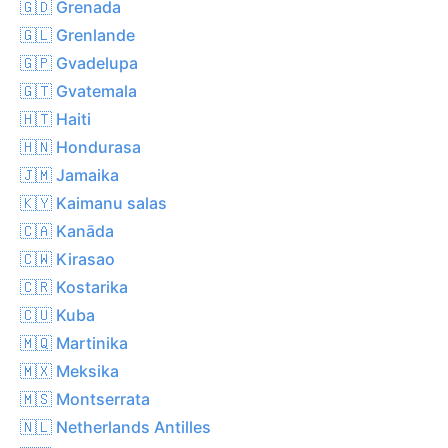
🇬🇩 Grenada
🇬🇱 Grenlande
🇬🇵 Gvadelupa
🇬🇹 Gvatemala
🇭🇹 Haiti
🇭🇳 Hondurasa
🇯🇲 Jamaika
🇰🇾 Kaimanu salas
🇨🇦 Kanāda
🇨🇼 Kirasao
🇨🇷 Kostarika
🇨🇺 Kuba
🇲🇶 Martinika
🇲🇽 Meksika
🇲🇸 Montserrata
🇳🇱 Netherlands Antilles