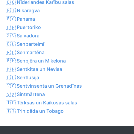
🇧🇶 Nīderlandes Karību salas
🇳🇮 Nikaragva
🇵🇦 Panama
🇵🇷 Puertoriko
🇸🇻 Salvadora
🇧🇱 Senbartelmī
🇲🇫 Senmartēna
🇵🇲 Senpjēra un Mikelona
🇰🇳 Sentkitsa un Nevisa
🇱🇨 Sentlūsija
🇻🇨 Sentvinsenta un Grenadīnas
🇸🇽 Sintmārtena
🇹🇨 Tērksas un Kaikosas salas
🇹🇹 Trinidāda un Tobago