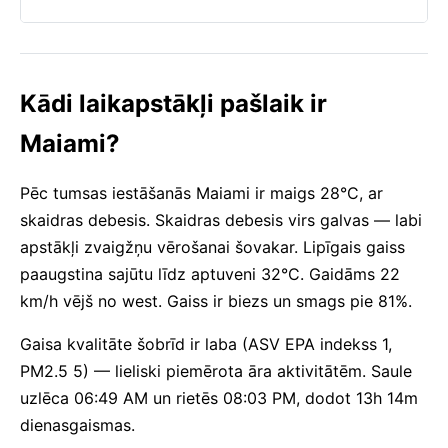
Kādi laikapstākļi pašlaik ir
Maiami?
Pēc tumsas iestāšanās Maiami ir maigs 28°C, ar
skaidras debesis. Skaidras debesis virs galvas — labi
apstākļi zvaigžņu vērošanai šovakar. Lipīgais gaiss
paaugstina sajūtu līdz aptuveni 32°C. Gaidāms 22
km/h vējš no west. Gaiss ir biezs un smags pie 81%.
Gaisa kvalitāte šobrīd ir laba (ASV EPA indekss 1,
PM2.5 5) — lieliski piemērota āra aktivitātēm. Saule
uzlēca 06:49 AM un rietēs 08:03 PM, dodot 13h 14m
dienasgaismas.