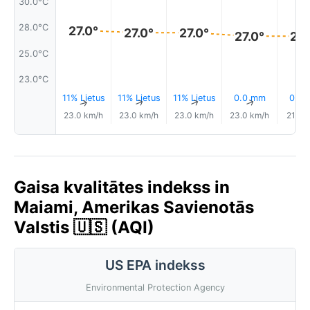
30.0°C
28.0°C
27.0°
27.0°
27.0°
27.0°
27.
25.0°C
23.0°C
11% Lietus
11% Lietus
11% Lietus
0.0 mm
0.0
↑
↑
↑
↑
23.0 km/h
23.0 km/h
23.0 km/h
23.0 km/h
21.0 
Gaisa kvalitātes indekss in
Maiami, Amerikas Savienotās
Valstis 🇺🇸 (AQI)
US EPA indekss
Environmental Protection Agency