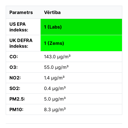
Parametrs
Vērtība
US EPA
1 (Labs)
indekss:
UK DEFRA
1 (Zems)
indekss:
CO:
143.0 µg/m³
O3:
55.0 µg/m³
NO2:
1.4 µg/m³
SO2:
0.4 µg/m³
PM2.5:
5.0 µg/m³
PM10:
8.3 µg/m³