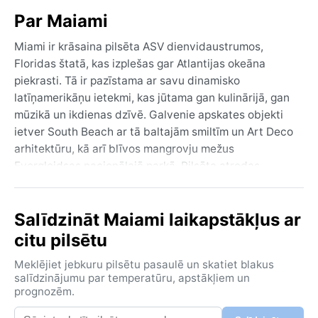
Par Maiami
Miami ir krāsaina pilsēta ASV dienvidaustrumos,
Floridas štatā, kas izplešas gar Atlantijas okeāna
piekrasti. Tā ir pazīstama ar savu dinamisko
latīņamerikāņu ietekmi, kas jūtama gan kulinārijā, gan
mūzikā un ikdienas dzīvē. Galvenie apskates objekti
ietver South Beach ar tā baltajām smiltīm un Art Deco
arhitektūru, kā arī blīvos mangrovju mežus
Evergleidsas nacionālajā parkā. Pilsēta atrodas
līdzenā, purvainā apvidū, un tās tropiskais klimats
nosaka dzīves ritmu – šeit viss notiek lēni, bet
Salīdzināt Maiami laikapstākļus ar
enerģiski, īpaši naktsdzīvē.
citu pilsētu
Klimats pēc Köppen klasifikācijas ir tropiskais musonu
(Am) – tas nozīmē, ka gads dalās divās galvenajās
Meklējiet jebkuru pilsētu pasaulē un skatiet blakus
sezonās. Vasara (no maija līdz oktobrim) ir karsta un
salīdzinājumu par temperatūru, apstākļiem un
prognozēm.
mitra, ar vidējo temperatūru ap 28–32 °C, stiprām
pēcpusdienas lietusgāzēm un augstu relatīvo mitrumu