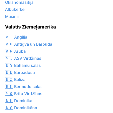
Oklahomasitija
Albukerke
Maiami
Valstis Ziemeļamerika
🇦🇮 Angilja
🇦🇬 Antigva un Barbuda
🇦🇼 Aruba
🇻🇮 ASV Virdžīnas
🇧🇸 Bahamu salas
🇧🇧 Barbadosa
🇧🇿 Beliza
🇧🇲 Bermudu salas
🇻🇬 Britu Virdžīnas
🇩🇲 Dominika
🇩🇴 Dominikāna