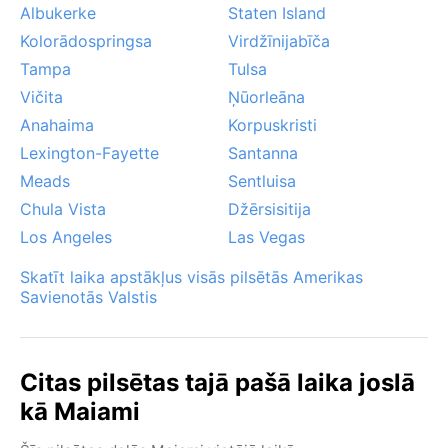
burvība.
Albukerke
Staten Island
Kolorādospringsa
Virdžīnijabīča
Tampa
Tulsa
Vičita
Ņūorleāna
Anahaima
Korpuskristi
Lexington-Fayette
Santanna
Meads
Sentluisa
Chula Vista
Džērsisitija
Los Angeles
Las Vegas
Skatīt laika apstākļus visās pilsētās Amerikas
Savienotās Valstis
Citas pilsētas tajā pašā laika joslā
kā Maiami