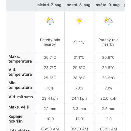
piektd. 7. aug.
sestd. 8. aug.
svētd. 9. aug.
pir
Patchy rain
Patchy rain
Sunny
nearby
nearby
Maks.
30.7°C
31.1°C
30.9°C
temperatūra
28.7°C
29.8°C
29.8°C
Vid.
temperatūra
25.8°C
28.8°C
28.9°C
Min.
temperatūra
75%
70%
70%
Vid. mitrums
23.4 kph
24.1 kph
22.0 kph
Maks. vējš
2.1 mm
3.3 mm
2.6 mm
Kopējie
10.0
12.0
11.0
nokrišņi
06:50 AM
06:50 AM
06:51 AM
UV indekss