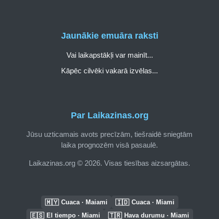
Jaunākie emuāra raksti
Vai laikapstākļi var mainīt...
Kāpēc cilvēki vakarā izvēlas...
Par Laikazinas.org
Jūsu uzticamais avots precīzām, tiešraidē sniegtām
laika prognozēm visā pasaulē.
Laikazinas.org © 2026. Visas tiesības aizsargātas.
🇲🇾
🇮🇩
Cuaca · Maiami
Cuaca · Miami
🇪🇸
🇹🇷
El tiempo · Miami
Hava durumu · Miami