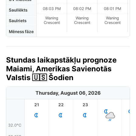
08:03 PM
08:02 PM
08:01 PM
Saullēkts
Waning
Waning
Waning
N
Saulriets
Crescent
Crescent
Crescent
Mēness fāze
Stundas laikapstākļu prognoze
Maiami, Amerikas Savienotās
Valstis 🇺🇸 Šodien
Thursday, August 06, 2026
21
22
23
1
32.0°C