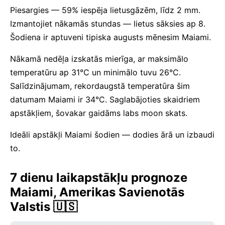
Piesargies — 59% iespēja lietusgāzēm, līdz 2 mm.
Izmantojiet nākamās stundas — lietus sāksies ap 8.
Šodiena ir aptuveni tipiska augusts mēnesim Maiami.
Nākamā nedēļa izskatās mierīga, ar maksimālo
temperatūru ap 31°C un minimālo tuvu 26°C.
Salīdzinājumam, rekordaugstā temperatūra šim
datumam Maiami ir 34°C. Saglabājoties skaidriem
apstākļiem, šovakar gaidāms labs moon skats.
Ideāli apstākļi Maiami šodien — dodies ārā un izbaudi
to.
7 dienu laikapstākļu prognoze
Maiami, Amerikas Savienotās
Valstis 🇺🇸