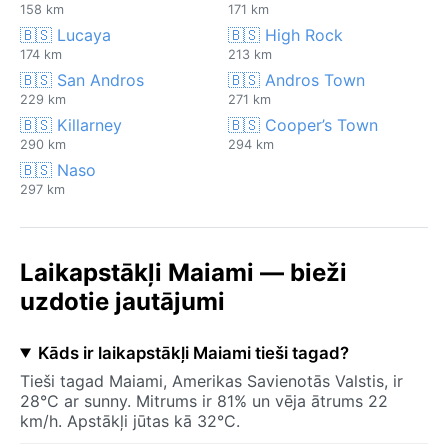
158 km
171 km
🇧🇸 Lucaya
🇧🇸 High Rock
174 km
213 km
🇧🇸 San Andros
🇧🇸 Andros Town
229 km
271 km
🇧🇸 Killarney
🇧🇸 Cooper’s Town
290 km
294 km
🇧🇸 Naso
297 km
Laikapstākļi Maiami — bieži
uzdotie jautājumi
Kāds ir laikapstākļi Maiami tieši tagad?
Tieši tagad Maiami, Amerikas Savienotās Valstis, ir
28°C ar sunny. Mitrums ir 81% un vēja ātrums 22
km/h. Apstākļi jūtas kā 32°C.