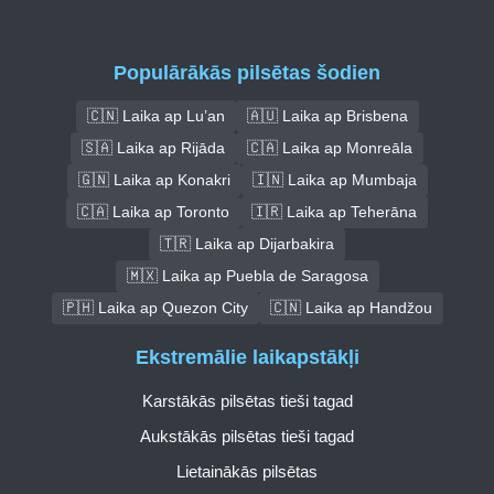
Populārākās pilsētas šodien
🇨🇳 Laika ap Lu’an
🇦🇺 Laika ap Brisbena
🇸🇦 Laika ap Rijāda
🇨🇦 Laika ap Monreāla
🇬🇳 Laika ap Konakri
🇮🇳 Laika ap Mumbaja
🇨🇦 Laika ap Toronto
🇮🇷 Laika ap Teherāna
🇹🇷 Laika ap Dijarbakira
🇲🇽 Laika ap Puebla de Saragosa
🇵🇭 Laika ap Quezon City
🇨🇳 Laika ap Handžou
Ekstremālie laikapstākļi
Karstākās pilsētas tieši tagad
Aukstākās pilsētas tieši tagad
Lietainākās pilsētas