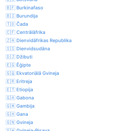
🇧🇫 Burkinafaso
🇧🇮 Burundija
🇹🇩 Čada
🇨🇫 Centrālāfrika
🇿🇦 Dienvidāfrikas Republika
🇸🇸 Dienvidsudāna
🇩🇯 Džibuti
🇪🇬 Ēģipte
🇬🇶 Ekvatoriālā Gvineja
🇪🇷 Eritreja
🇪🇹 Etiopija
🇬🇦 Gabona
🇬🇲 Gambija
🇬🇭 Gana
🇬🇳 Gvineja
🇬🇼 Gvineja-Bisava