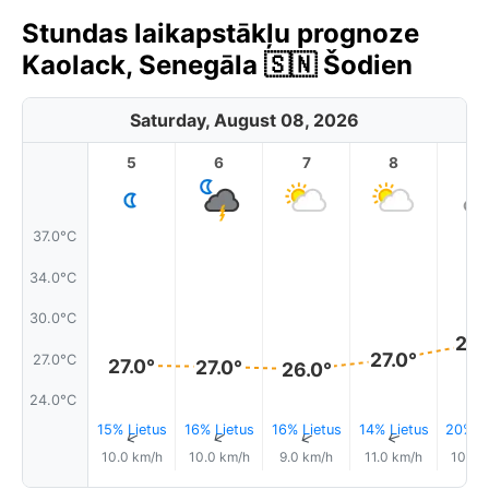
Stundas laikapstākļu prognoze
Kaolack, Senegāla 🇸🇳 Šodien
Saturday, August 08, 2026
5
6
7
8
9
37.0°C
34.0°C
30.0°C
28.
27.0°
27.0°C
27.0°
27.0°
26.0°
24.0°C
15% Lietus
16% Lietus
16% Lietus
14% Lietus
20% Li
↑
↑
↑
↑
10.0 km/h
10.0 km/h
9.0 km/h
11.0 km/h
10.0 