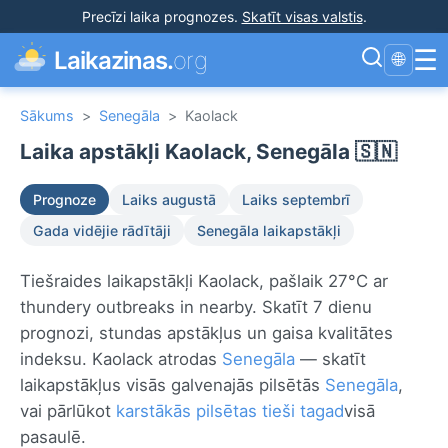
Precīzi laika prognozes
.
Skatīt visas valstis
.
☰
Laikazinas.
org
🌐
Sākums
>
Senegāla
>
Kaolack
Laika apstākļi Kaolack, Senegāla 🇸🇳
Prognoze
Laiks augustā
Laiks septembrī
Gada vidējie rādītāji
Senegāla laikapstākļi
Tiešraides laikapstākļi Kaolack, pašlaik 27°C ar
thundery outbreaks in nearby. Skatīt 7 dienu
prognozi, stundas apstākļus un gaisa kvalitātes
indeksu. Kaolack atrodas
Senegāla
— skatīt
laikapstākļus visās galvenajās pilsētās
Senegāla
,
vai pārlūkot
karstākās pilsētas tieši tagad
visā
pasaulē.