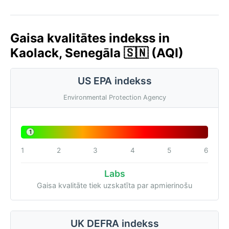
Gaisa kvalitātes indekss in
Kaolack, Senegāla 🇸🇳 (AQI)
US EPA indekss
Environmental Protection Agency
1
1
2
3
4
5
6
Labs
Gaisa kvalitāte tiek uzskatīta par apmierinošu
UK DEFRA indekss