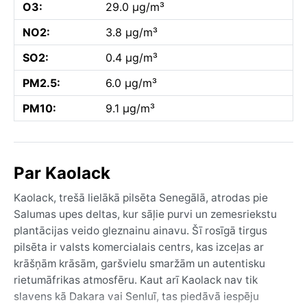
O3:
29.0 µg/m³
NO2:
3.8 µg/m³
SO2:
0.4 µg/m³
PM2.5:
6.0 µg/m³
PM10:
9.1 µg/m³
Par Kaolack
Kaolack, trešā lielākā pilsēta Senegālā, atrodas pie
Salumas upes deltas, kur sāļie purvi un zemesriekstu
plantācijas veido gleznainu ainavu. Šī rosīgā tirgus
pilsēta ir valsts komercialais centrs, kas izceļas ar
krāšņām krāsām, garšvielu smaržām un autentisku
rietumāfrikas atmosfēru. Kaut arī Kaolack nav tik
slavens kā Dakara vai Senluī, tas piedāvā iespēju