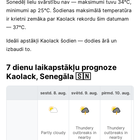
Šonedēļ lielu svārstību nav — maksimumi tuvu 34°C,
minimumi ap 25°C. Šodienas maksimālā temperatūra
ir krietni zemāka par Kaolack rekordu šim datumam
— 37°C.
Ideāli apstākļi Kaolack šodien — dodies ārā un
izbaudi to.
7 dienu laikapstākļu prognoze
Kaolack, Senegāla 🇸🇳
sestd. 8. aug.
svētd. 9. aug.
pirmd. 10. aug.
otr
Thundery
Thundery
Partly cloudy
outbreaks in
outbreaks in
Pa
nearby
nearby