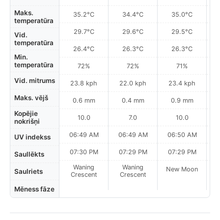
Maks.
35.2°C
34.4°C
35.0°C
temperatūra
29.7°C
29.6°C
29.5°C
Vid.
temperatūra
26.4°C
26.3°C
26.3°C
Min.
temperatūra
72%
72%
71%
Vid. mitrums
23.8 kph
22.0 kph
23.4 kph
Maks. vējš
0.6 mm
0.4 mm
0.9 mm
Kopējie
10.0
7.0
10.0
nokrišņi
06:49 AM
06:49 AM
06:50 AM
0
UV indekss
07:30 PM
07:29 PM
07:29 PM
Saullēkts
Waning
Waning
New Moon
N
Saulriets
Crescent
Crescent
Mēness fāze