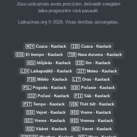
Jūsu uzticamais avots precīzām, tiešraidē sniegtām
laika prognozēm visā pasaulē.
Laikazinas.org © 2026. Visas tiesības aizsargātas.
🇲🇾
🇮🇩
Cuaca · Kaolack
Cuaca · Kaolack
🇪🇸
🇹🇷
El tiempo · Kaolack
Hava durumu · Kaolack
🇭🇺
🇪🇪
Időjárás · Kaolack
Ilm · Kaolack
🇱🇻
🇮🇹
Laikapstākļi · Kaolack
Meteo · Kaolack
🇫🇷
🇱🇹
Météo · Kaolack
Oras · Kaolack
🇵🇱
🇸🇰
Pogoda · Kaolack
Počasie · Kaolack
🇨🇿
🇫🇮
Počasí · Kaolack
Sää · Kaolack
🇵🇹
🇻🇳
Tempo · Kaolack
Thời tiết · Kaolack
🇩🇰
🇷🇸
Vejret · Kaolack
Vreme · Kaolack
🇸🇮
🇷🇴
Vreme · Kaolack
Vremea · Kaolack
🇸🇪
🇳🇴
Vädret · Kaolack
Været · Kaolack