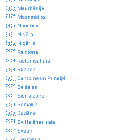
🇲🇷 Mauritānija
🇲🇿 Mozambika
🇳🇦 Namībija
🇳🇪 Nigēra
🇳🇬 Nigērija
🇷🇪 Reinjona
🇪🇭 Rietumsahāra
🇷🇼 Ruanda
🇸🇹 Santome un Prinsipi
🇸🇨 Seišelas
🇸🇱 Sjerraleone
🇸🇴 Somālija
🇸🇩 Sudāna
🇸🇭 Sv.Helēnas sala
🇸🇿 Svatini
🇹🇿 Tanzānija