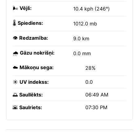
🌬️
Vējš:
10.4 kph (246°)
🌡️
Spiediens:
1012.0 mb
👁️
Redzamība:
9.0 km
🌧️
Gāzu nokrišņi:
0.0 mm
☁️
Mākoņu sega:
28%
☀️
UV indekss:
0.0
🌅
Saullēkts:
06:49 AM
🌇
Saulriets:
07:30 PM