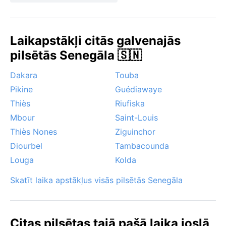
gaišas bez lietus. Kaolack laika raksturu nosaka arī
sausais vējš un neregulārie plūdi pēc spēcīgām
lietavām. Viesuļvētras šeit ir reti, bet monsoona lietus
Laikapstākļi citās galvenajās
var traucēt ceļu satiksmi. Šī klimata īpatnība padara
pilsētās Senegāla 🇸🇳
Kaolack par dinamisku galamērķi — vienmēr šeit ir ko
pārdzīvot, bet visērtāk pilsēta baudāma ziemas saulē.
Dakara
Touba
Pikine
Guédiawaye
Thiès
Riufiska
Mbour
Saint-Louis
Thiès Nones
Ziguinchor
Diourbel
Tambacounda
Louga
Kolda
Skatīt laika apstākļus visās pilsētās Senegāla
Citas pilsētas tajā pašā laika joslā