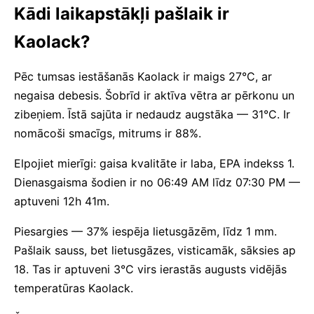
Kādi laikapstākļi pašlaik ir
Kaolack?
Pēc tumsas iestāšanās Kaolack ir maigs 27°C, ar
negaisa debesis. Šobrīd ir aktīva vētra ar pērkonu un
zibeņiem. Īstā sajūta ir nedaudz augstāka — 31°C. Ir
nomācoši smacīgs, mitrums ir 88%.
Elpojiet mierīgi: gaisa kvalitāte ir laba, EPA indekss 1.
Dienasgaisma šodien ir no 06:49 AM līdz 07:30 PM —
aptuveni 12h 41m.
Piesargies — 37% iespēja lietusgāzēm, līdz 1 mm.
Pašlaik sauss, bet lietusgāzes, visticamāk, sāksies ap
18. Tas ir aptuveni 3°C virs ierastās augusts vidējās
temperatūras Kaolack.