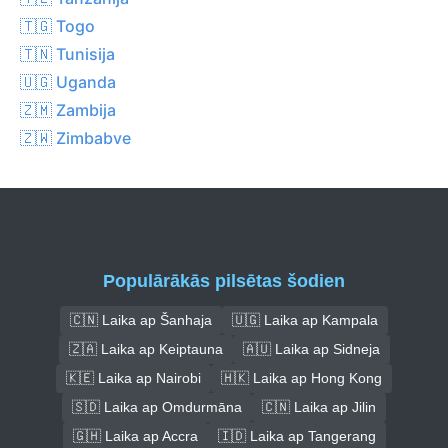
🇹🇬 Togo
🇹🇳 Tunisija
🇺🇬 Uganda
🇿🇲 Zambija
🇿🇼 Zimbabve
Populārākās pilsētas šodien
🇨🇳 Laika ap Šanhaja
🇺🇬 Laika ap Kampala
🇿🇦 Laika ap Keiptauna
🇦🇺 Laika ap Sidneja
🇰🇪 Laika ap Nairobi
🇭🇰 Laika ap Hong Kong
🇸🇩 Laika ap Omdurmāna
🇨🇳 Laika ap Jilin
🇬🇭 Laika ap Accra
🇮🇩 Laika ap Tangerang