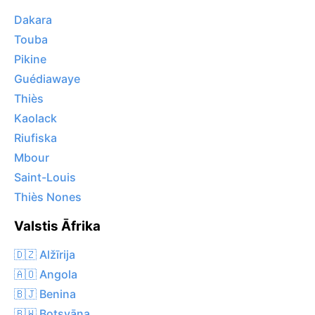
Dakara
Touba
Pikine
Guédiawaye
Thiès
Kaolack
Riufiska
Mbour
Saint-Louis
Thiès Nones
Valstis Āfrika
🇩🇿 Alžīrija
🇦🇴 Angola
🇧🇯 Benina
🇧🇼 Botsvāna