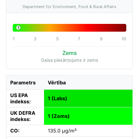
Department for Environment, Food & Rural Affairs
1
1
3
5
7
9
10
Zems
Gaisa piesārņojums ir zems
Parametrs
Vērtība
US EPA
1 (Labs)
indekss:
UK DEFRA
1 (Zems)
indekss:
CO:
135.0 µg/m³