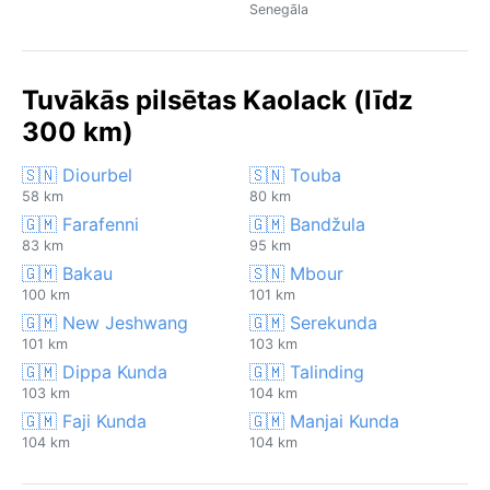
Senegāla
Tuvākās pilsētas Kaolack (līdz
300 km)
🇸🇳 Diourbel
🇸🇳 Touba
58 km
80 km
🇬🇲 Farafenni
🇬🇲 Bandžula
83 km
95 km
🇬🇲 Bakau
🇸🇳 Mbour
100 km
101 km
🇬🇲 New Jeshwang
🇬🇲 Serekunda
101 km
103 km
🇬🇲 Dippa Kunda
🇬🇲 Talinding
103 km
104 km
🇬🇲 Faji Kunda
🇬🇲 Manjai Kunda
104 km
104 km