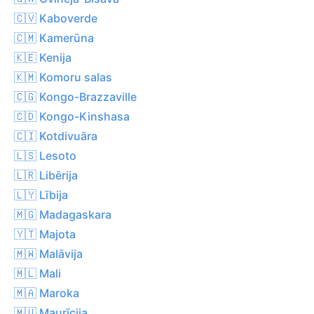
🇨🇻 Kaboverde
🇨🇲 Kamerūna
🇰🇪 Kenija
🇰🇲 Komoru salas
🇨🇬 Kongo-Brazzaville
🇨🇩 Kongo-Kinshasa
🇨🇮 Kotdivuāra
🇱🇸 Lesoto
🇱🇷 Libērija
🇱🇾 Lībija
🇲🇬 Madagaskara
🇾🇹 Majota
🇲🇼 Malāvija
🇲🇱 Mali
🇲🇦 Maroka
🇲🇺 Maurīcija