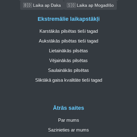
🇧🇩 Laika ap Daka
🇸🇴 Laika ap Mogadīšo
Ekstremālie laikapstākļi
Karstākās pilsētas tieši tagad
Aukstākās pilsētas tieši tagad
Lietainākās pilsētas
Vējainākās pilsētas
Saulainākās pilsētas
Sliktākā gaisa kvalitāte tieši tagad
Ātrās saites
Par mums
Sazinieties ar mums