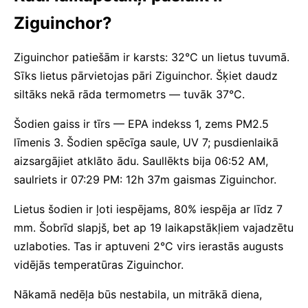
Ziguinchor?
Ziguinchor patiešām ir karsts: 32°C un lietus tuvumā.
Sīks lietus pārvietojas pāri Ziguinchor. Šķiet daudz
siltāks nekā rāda termometrs — tuvāk 37°C.
Šodien gaiss ir tīrs — EPA indekss 1, zems PM2.5
līmenis 3. Šodien spēcīga saule, UV 7; pusdienlaikā
aizsargājiet atklāto ādu. Saullēkts bija 06:52 AM,
saulriets ir 07:29 PM: 12h 37m gaismas Ziguinchor.
Lietus šodien ir ļoti iespējams, 80% iespēja ar līdz 7
mm. Šobrīd slapjš, bet ap 19 laikapstākļiem vajadzētu
uzlaboties. Tas ir aptuveni 2°C virs ierastās augusts
vidējās temperatūras Ziguinchor.
Nākamā nedēļa būs nestabila, un mitrākā diena,