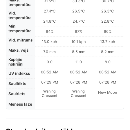
Maks.
31.5°C
30.3°C
30.7°C
temperatūra
27.4°C
26.5°C
26.3°C
Vid.
temperatūra
24.8°C
24.7°C
22.8°C
Min.
temperatūra
84%
87%
86%
Vid. mitrums
13.0 kph
10.1 kph
13.7 kph
Maks. vējš
7.0 mm
8.5 mm
8.2 mm
Kopējie
9.0
11.0
8.0
nokrišņi
06:52 AM
06:52 AM
06:52 AM
0
UV indekss
07:29 PM
07:28 PM
07:28 PM
Saullēkts
Waning
Waning
New Moon
N
Saulriets
Crescent
Crescent
Mēness fāze