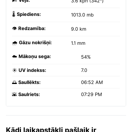
🌬️
Vējš:
3.6 kph (342°)
🌡️
Spiediens:
1013.0 mb
👁️
Redzamība:
9.0 km
🌧️
Gāzu nokrišņi:
1.1 mm
☁️
Mākoņu sega:
54%
☀️
UV indekss:
7.0
🌅
Saullēkts:
06:52 AM
🌇
Saulriets:
07:29 PM
Kādi laikapstākļi pašlaik ir