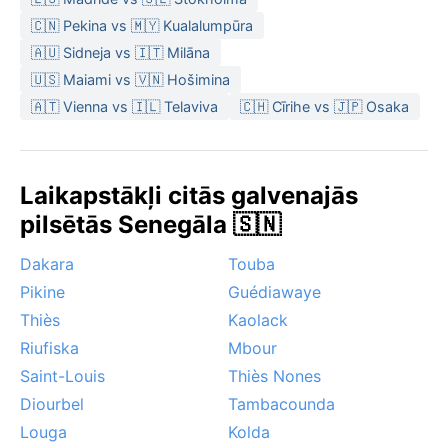
🇨🇳 Pekina vs 🇲🇾 Kualalumpūra
🇦🇺 Sidneja vs 🇮🇹 Milāna
🇺🇸 Maiami vs 🇻🇳 Hošimina
🇦🇹 Vienna vs 🇮🇱 Telaviva
🇨🇭 Cīrihe vs 🇯🇵 Osaka
Laikapstākļi citās galvenajās
pilsētās Senegāla 🇸🇳
Dakara
Touba
Pikine
Guédiawaye
Thiès
Kaolack
Riufiska
Mbour
Saint-Louis
Thiès Nones
Diourbel
Tambacounda
Louga
Kolda