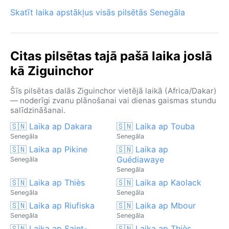
Skatīt laika apstākļus visās pilsētās Senegāla
Citas pilsētas tajā pašā laika joslā
kā Ziguinchor
Šīs pilsētas dalās Ziguinchor vietējā laikā (Africa/Dakar)
— noderīgi zvanu plānošanai vai dienas gaismas stundu
salīdzināšanai.
🇸🇳 Laika ap Dakara
🇸🇳 Laika ap Touba
Senegāla
Senegāla
🇸🇳 Laika ap Pikine
🇸🇳 Laika ap
Guédiawaye
Senegāla
Senegāla
🇸🇳 Laika ap Thiès
🇸🇳 Laika ap Kaolack
Senegāla
Senegāla
🇸🇳 Laika ap Riufiska
🇸🇳 Laika ap Mbour
Senegāla
Senegāla
🇸🇳 Laika ap Saint-
🇸🇳 Laika ap Thiès