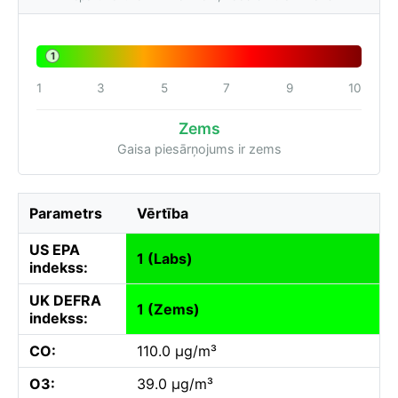
1
1
3
5
7
9
10
Zems
Gaisa piesārņojums ir zems
Parametrs
Vērtība
US EPA
1 (Labs)
indekss:
UK DEFRA
1 (Zems)
indekss:
CO:
110.0 µg/m³
O3:
39.0 µg/m³