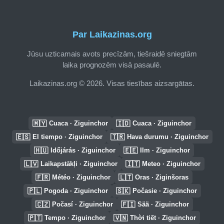
Par Laikazinas.org
Jūsu uzticamais avots precīzām, tiešraidē sniegtām
laika prognozēm visā pasaulē.
Laikazinas.org © 2026. Visas tiesības aizsargātas.
🇲🇾
🇮🇩
Cuaca · Ziguinchor
Cuaca · Ziguinchor
🇪🇸
🇹🇷
El tiempo · Ziguinchor
Hava durumu · Ziguinchor
🇭🇺
🇪🇪
Időjárás · Ziguinchor
Ilm · Ziguinchor
🇱🇻
🇮🇹
Laikapstākļi · Ziguinchor
Meteo · Ziguinchor
🇫🇷
🇱🇹
Météo · Ziguinchor
Oras · Ziginšoras
🇵🇱
🇸🇰
Pogoda · Ziguinchor
Počasie · Ziguinchor
🇨🇿
🇫🇮
Počasí · Ziguinchor
Sää · Ziguinchor
🇵🇹
🇻🇳
Tempo · Ziguinchor
Thời tiết · Ziguinchor