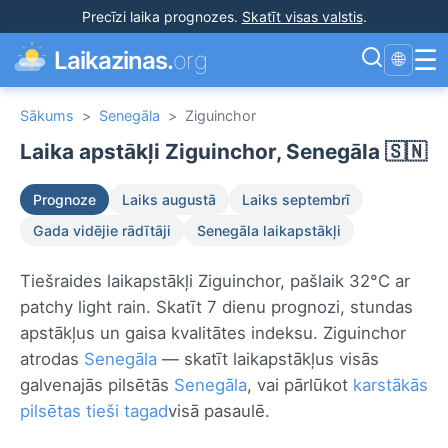
Precīzi laika prognozes
.
Skatīt visas valstis
.
☰
Laikazinas.
org
🌐
Sākums
>
Senegāla
>
Ziguinchor
Laika apstākļi Ziguinchor, Senegāla 🇸🇳
Prognoze
Laiks augustā
Laiks septembrī
Gada vidējie rādītāji
Senegāla laikapstākļi
Tiešraides laikapstākļi Ziguinchor, pašlaik 32°C ar
patchy light rain. Skatīt 7 dienu prognozi, stundas
apstākļus un gaisa kvalitātes indeksu. Ziguinchor
atrodas
Senegāla
— skatīt laikapstākļus visās
galvenajās pilsētās
Senegāla
, vai pārlūkot
karstākās
pilsētas tieši tagad
visā pasaulē.