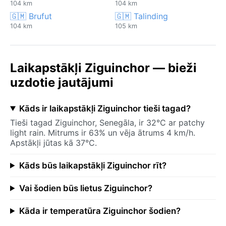
104 km
104 km
🇬🇲 Brufut
🇬🇲 Talinding
104 km
105 km
Laikapstākļi Ziguinchor — bieži
uzdotie jautājumi
Kāds ir laikapstākļi Ziguinchor tieši tagad?
Tieši tagad Ziguinchor, Senegāla, ir 32°C ar patchy
light rain. Mitrums ir 63% un vēja ātrums 4 km/h.
Apstākļi jūtas kā 37°C.
Kāds būs laikapstākļi Ziguinchor rīt?
Vai šodien būs lietus Ziguinchor?
Kāda ir temperatūra Ziguinchor šodien?