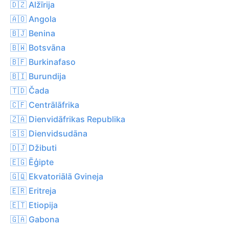
🇩🇿 Alžīrija
🇦🇴 Angola
🇧🇯 Benina
🇧🇼 Botsvāna
🇧🇫 Burkinafaso
🇧🇮 Burundija
🇹🇩 Čada
🇨🇫 Centrālāfrika
🇿🇦 Dienvidāfrikas Republika
🇸🇸 Dienvidsudāna
🇩🇯 Džibuti
🇪🇬 Ēģipte
🇬🇶 Ekvatoriālā Gvineja
🇪🇷 Eritreja
🇪🇹 Etiopija
🇬🇦 Gabona