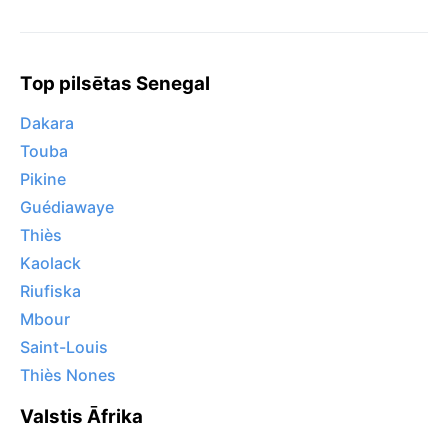
Top pilsētas Senegal
Dakara
Touba
Pikine
Guédiawaye
Thiès
Kaolack
Riufiska
Mbour
Saint-Louis
Thiès Nones
Valstis Āfrika