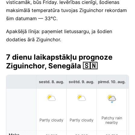
visticamāk, būs Friday. Ievērības cienīgi, šodienas
maksimālā temperatūra tuvojas Ziguinchor rekordam
šim datumam — 33°C.
Apakšējā līnija: paņemiet lietussargu, ja šodien
dodaties ārā Ziguinchor.
7 dienu laikapstākļu prognoze
Ziguinchor, Senegāla 🇸🇳
sestd. 8. aug.
svētd. 9. aug.
pirmd. 10. aug.
otr
Patchy rain
P
Partly cloudy
Partly cloudy
nearby