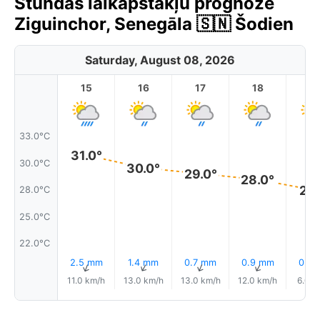
Stundas laikapstākļu prognoze
Ziguinchor, Senegāla 🇸🇳 Šodien
Saturday, August 08, 2026
15
16
17
18
1
33.0°C
31.0°
30.0°C
30.0°
29.0°
28.0°
27.
28.0°C
25.0°C
22.0°C
2.5 mm
1.4 mm
0.7 mm
0.9 mm
0.0
↑
↑
↑
↑
11.0 km/h
13.0 km/h
13.0 km/h
12.0 km/h
6.0 k