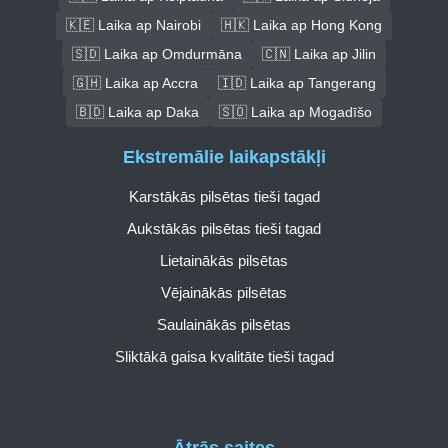
🇰🇪 Laika ap Nairobi
🇭🇰 Laika ap Hong Kong
🇸🇩 Laika ap Omdurmāna
🇨🇳 Laika ap Jilin
🇬🇭 Laika ap Accra
🇮🇩 Laika ap Tangerang
🇧🇩 Laika ap Daka
🇸🇴 Laika ap Mogadīšo
Ekstremālie laikapstākļi
Karstākās pilsētas tieši tagad
Aukstākās pilsētas tieši tagad
Lietainākās pilsētas
Vējainākās pilsētas
Saulainākās pilsētas
Sliktākā gaisa kvalitāte tieši tagad
Ātrās saites