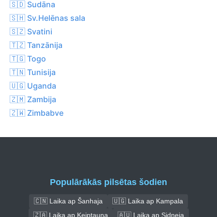
🇸🇩 Sudāna
🇸🇭 Sv.Helēnas sala
🇸🇿 Svatini
🇹🇿 Tanzānija
🇹🇬 Togo
🇹🇳 Tunisija
🇺🇬 Uganda
🇿🇲 Zambija
🇿🇼 Zimbabve
Populārākās pilsētas šodien
🇨🇳 Laika ap Šanhaja
🇺🇬 Laika ap Kampala
🇿🇦 Laika ap Keiptauna
🇦🇺 Laika ap Sidneja