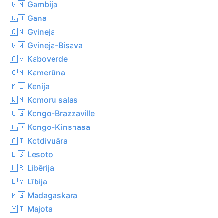
🇬🇲 Gambija
🇬🇭 Gana
🇬🇳 Gvineja
🇬🇼 Gvineja-Bisava
🇨🇻 Kaboverde
🇨🇲 Kamerūna
🇰🇪 Kenija
🇰🇲 Komoru salas
🇨🇬 Kongo-Brazzaville
🇨🇩 Kongo-Kinshasa
🇨🇮 Kotdivuāra
🇱🇸 Lesoto
🇱🇷 Libērija
🇱🇾 Lībija
🇲🇬 Madagaskara
🇾🇹 Majota