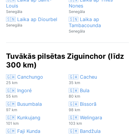
Louis
Nones
Senegāla
Senegāla
🇸🇳 Laika ap Diourbel
🇸🇳 Laika ap
Tambacounda
Senegāla
Senegāla
Tuvākās pilsētas Ziguinchor (līdz
300 km)
🇬🇼 Canchungo
🇬🇼 Cacheu
25 km
35 km
🇬🇼 Ingoré
🇬🇼 Bula
55 km
80 km
🇬🇲 Busumbala
🇬🇼 Bissorã
97 km
98 km
🇬🇲 Kunkujang
🇬🇲 Welingara
101 km
103 km
🇬🇲 Faji Kunda
🇬🇲 Bandžula