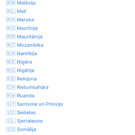
🇲🇼 Malāvija
🇲🇱 Mali
🇲🇦 Maroka
🇲🇺 Maurīcija
🇲🇷 Mauritānija
🇲🇿 Mozambika
🇳🇦 Namībija
🇳🇪 Nigēra
🇳🇬 Nigērija
🇷🇪 Reinjona
🇪🇭 Rietumsahāra
🇷🇼 Ruanda
🇸🇹 Santome un Prinsipi
🇸🇨 Seišelas
🇸🇱 Sjerraleone
🇸🇴 Somālija