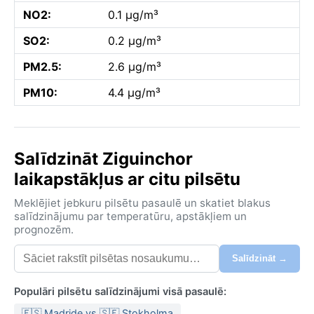
NO2:
0.1 µg/m³
SO2:
0.2 µg/m³
PM2.5:
2.6 µg/m³
PM10:
4.4 µg/m³
Salīdzināt Ziguinchor
laikapstākļus ar citu pilsētu
Meklējiet jebkuru pilsētu pasaulē un skatiet blakus
salīdzinājumu par temperatūru, apstākļiem un
prognozēm.
Salīdzināt →
Populāri pilsētu salīdzinājumi visā pasaulē:
🇪🇸 Madride vs 🇸🇪 Stokholma