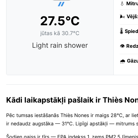
💧
Mitr
27.5°C
🌬️
Vējš
🌡️
Spied
jūtas kā 30.7°C
Light rain shower
👁️
Redz
🌧️
Gāzu
Kādi laikapstākļi pašlaik ir Thiès No
Pēc tumsas iestāšanās Thiès Nones ir maigs 28°C, ar liet
ir nedaudz augstāka — 31°C. Lipīgi apstākļi — mitrums 
Šodien gaiss ir tīrs — EPA indekss 1, zems PM2.5 līmeni