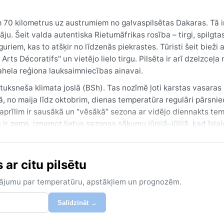
 70 kilometrus uz austrumiem no galvaspilsētas Dakaras. Tā i
āju. Šeit valda autentiska Rietumāfrikas rosība – tirgi, spilgta
riem, kas to atšķir no līdzenās piekrastes. Tūristi šeit bieži
 Décoratifs" un vietējo lielo tirgu. Pilsēta ir arī dzelzceļa 
Sahela reģiona lauksaimniecības ainavai.
uksneša klimata joslā (BSh). Tas nozīmē ļoti karstas vasaras 
ā, no maija līdz oktobrim, dienas temperatūra regulāri pārsni
aprīlim ir sausākā un “vēsākā” sezona ar vidējo diennakts te
ir zems, izņemot lietus sezonas sākumu jūnijā–jūlijā, kad īslaic
kvilnas apģērbu, saules aizsargkrēmu un cepuri; ziemas vakar
ar citu pilsētu
decembra līdz februārim. Tad temperatūra ir patīkamāka, die
s atrodas tālu no Atlantijas okeāna tiešās ietekmes, negaidīt
zinājumu par temperatūru, apstākļiem un prognozēm.
Sahāras, kas no novembra līdz martam var iestumt debesīs dze
Taču citādi reģionā nav bieži sastopami ekstremāli laikapstākļ
Salīdzināt →
rsta vide, kas piemērota drosmīgiem Sahela pētniekiem.