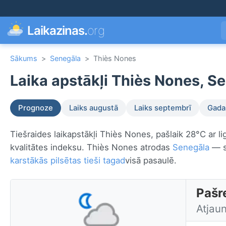
Laikazinas.
org
Sākums
>
Senegāla
>
Thiès Nones
Laika apstākļi Thiès Nones, S
Prognoze
Laiks augustā
Laiks septembrī
Gada 
Tiešraides laikapstākļi Thiès Nones, pašlaik 28°C ar l
kvalitātes indeksu. Thiès Nones atrodas
Senegāla
— sk
karstākās pilsētas tieši tagad
visā pasaulē.
Pašr
Atjau