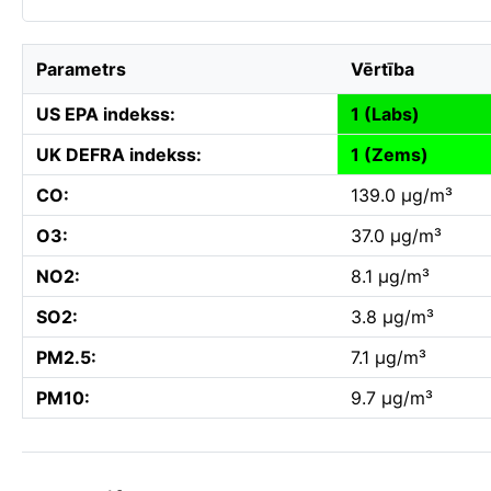
Parametrs
Vērtība
US EPA indekss:
1 (Labs)
UK DEFRA indekss:
1 (Zems)
CO:
139.0 µg/m³
O3:
37.0 µg/m³
NO2:
8.1 µg/m³
SO2:
3.8 µg/m³
PM2.5:
7.1 µg/m³
PM10:
9.7 µg/m³