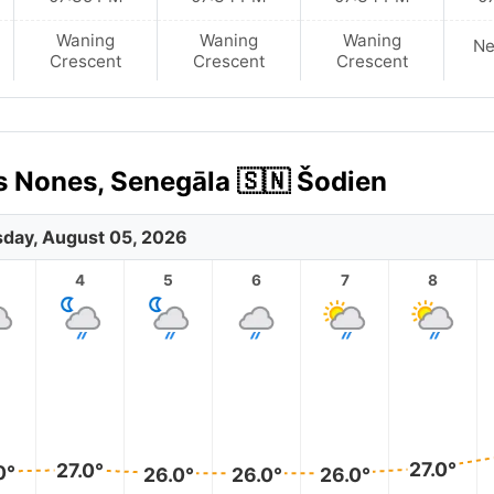
Waning
Waning
Waning
N
Crescent
Crescent
Crescent
s Nones, Senegāla 🇸🇳 Šodien
day, August 05, 2026
4
5
6
7
8
27.0°
27.0°
0°
26.0°
26.0°
26.0°