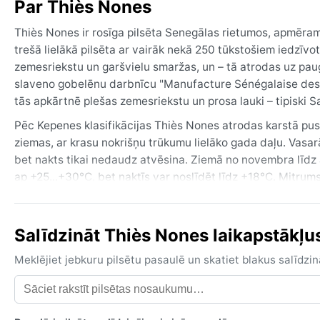
Par Thiès Nones
Thiès Nones ir rosīga pilsēta Senegālas rietumos, apmēram
trešā lielākā pilsēta ar vairāk nekā 250 tūkstošiem iedzīvot
zemesriekstu un garšvielu smaržas, un – tā atrodas uz paugu
slaveno gobelēnu darbnīcu "Manufacture Sénégalaise des Arts
tās apkārtnē plešas zemesriekstu un prosa lauki – tipiski 
Pēc Kepenes klasifikācijas Thiès Nones atrodas karstā pust
ziemas, ar krasu nokrišņu trūkumu lielāko gada daļu. Vasar
bet nakts tikai nedaudz atvēsina. Ziemā no novembra līdz 
ap +25...+30°C, bet naktīs var noslīdēt līdz +18°C. Mitrums 
gaiss kļūst smagnējs. Ceļotājiem ieteicams ņemt vieglu ko
viegla jaka. Lietus sezonā lietussargs ir obligāts.
Salīdzināt Thiès Nones laikapstākļus 
Labākais laiks ceļošanai ir saussā un vēsākā sezona – no 
saulainas un bez spēcīgiem nokrišņiem. Kaut arī Thiès None
Meklējiet jebkuru pilsētu pasaulē un skatiet blakus salīd
fenomens ir harmatāns – sausais un putekļainais vējš no 
miglu, samazinot redzamību un sajūtoties kā smilšu vētrā. 
viesuļvētras vai ilgstoši lietus; šī ir stabila, sausa un ka