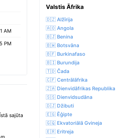
Valstis Āfrika
🇩🇿 Alžīrija
🇦🇴 Angola
51 AM
🇧🇯 Benina
35 PM
🇧🇼 Botsvāna
🇧🇫 Burkinafaso
🇧🇮 Burundija
🇹🇩 Čada
🇨🇫 Centrālāfrika
🇿🇦 Dienvidāfrikas Republika
🇸🇸 Dienvidsudāna
🇩🇯 Džibuti
🇪🇬 Ēģipte
stā sajūta
🇬🇶 Ekvatoriālā Gvineja
🇪🇷 Eritreja
44m