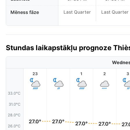
Mēness fāze
Last Quarter
Last Quarter
Stundas laikapstākļu prognoze Thiè
Wednes
23
1
2
3
33.0°C
31.0°C
28.0°C
27.0°
27.0°
27.0°
27.0°
27.
26.0°C