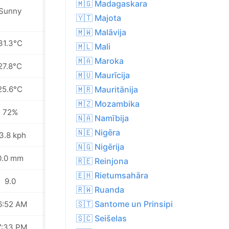
🇲🇬 Madagaskara
Sunny
Cloudy
🇾🇹 Majota
🇲🇼 Malāvija
31.3°C
30.6°C
🇲🇱 Mali
🇲🇦 Maroka
27.8°C
27.6°C
🇲🇺 Maurīcija
25.6°C
26.0°C
🇲🇷 Mauritānija
🇲🇿 Mozambika
72%
67%
🇳🇦 Namībija
🇳🇪 Nigēra
3.8 kph
21.6 kph
🇳🇬 Nigērija
0.0 mm
0.0 mm
🇷🇪 Reinjona
🇪🇭 Rietumsahāra
9.0
8.0
🇷🇼 Ruanda
🇸🇹 Santome un Prinsipi
6:52 AM
06:53 AM
🇸🇨 Seišelas
7:33 PM
07:33 PM