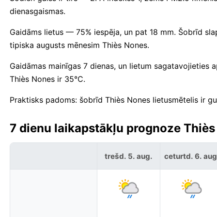
dienasgaismas.
Gaidāms lietus — 75% iespēja, un pat 18 mm. Šobrīd slap
tipiska augusts mēnesim Thiès Nones.
Gaidāmas mainīgas 7 dienas, un lietum sagatavojieties
Thiès Nones ir 35°C.
Praktisks padoms: šobrīd Thiès Nones lietusmētelis ir gu
7 dienu laikapstākļu prognoze Thiès
trešd. 5. aug.
ceturtd. 6. aug