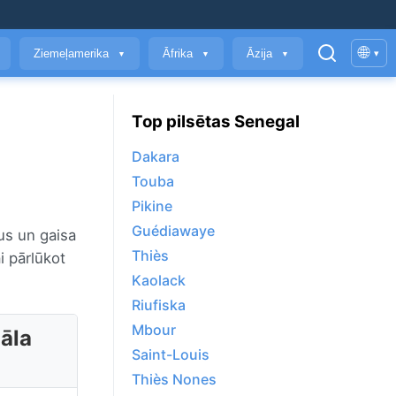
🌐
Ziemeļamerika
Āfrika
Āzija
▾
▼
▼
▼
Top pilsētas Senegal
Dakara
Touba
Pikine
Guédiawaye
us un gaisa
Thiès
ai pārlūkot
Kaolack
Riufiska
Mbour
gāla
Saint-Louis
Thiès Nones