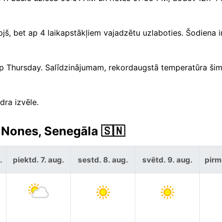
jš, bet ap 4 laikapstākļiem vajadzētu uzlaboties. Šodiena i
 ap Thursday. Salīdzinājumam, rekordaugstā temperatūra š
dra izvēle.
 Nones, Senegāla 🇸🇳
.
piektd. 7. aug.
sestd. 8. aug.
svētd. 9. aug.
pirm