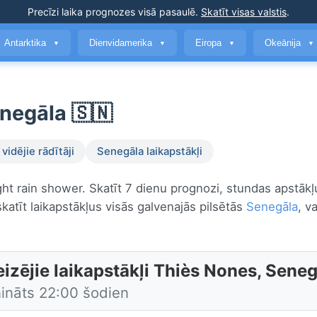
Precīzi laika prognozes
visā pasaulē
.
Skatīt visas valstis
.
Antarktika
Dienvidamerika
Eiropa
Okeānija
▼
▼
▼
▼
enegāla 🇸🇳
vidējie rādītāji
Senegāla laikapstākļi
ight rain shower. Skatīt 7 dienu prognozi, stundas apstākļ
atīt laikapstākļus visās galvenajās pilsētās
Senegāla
, v
eizējie laikapstākļi Thiès Nones, Sene
nināts 22:00 šodien