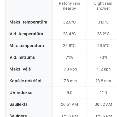
Patchy rain
Light rain
nearby
shower
Maks. temperatūra
32.0°C
31.1°C
Vid. temperatūra
28.4°C
28.2°C
Min. temperatūra
25.6°C
26.5°C
Vid. mitrums
71%
73%
Maks. vējš
17.3 kph
11.2 kph
Kopējie nokrišņi
17.8 mm
18.8 mm
UV indekss
9.0
11.0
Saullēkts
06:51 AM
06:52 AM
Saulriets
07:35 PM
07:35 PM