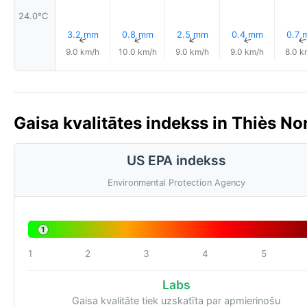
24.0°C
3.2 mm
0.8 mm
2.5 mm
0.4 mm
0.7 
↑
↑
↑
↑
9.0 km/h
10.0 km/h
9.0 km/h
9.0 km/h
8.0 k
Gaisa kvalitātes indekss in Thiès No
US EPA indekss
Environmental Protection Agency
1
1
2
3
4
5
Labs
Gaisa kvalitāte tiek uzskatīta par apmierinošu