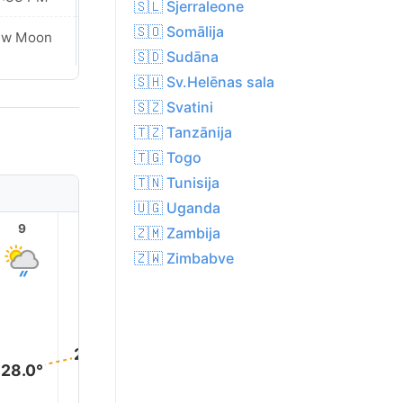
🇸🇱 Sjerraleone
🇸🇴 Somālija
ew Moon
New Moon
🇸🇩 Sudāna
🇸🇭 Sv.Helēnas sala
🇸🇿 Svatini
🇹🇿 Tanzānija
🇹🇬 Togo
🇹🇳 Tunisija
🇺🇬 Uganda
9
10
11
12
13
14
🇿🇲 Zambija
🇿🇼 Zimbabve
31.0°
31.0°
31.0°
30.0°
29.0°
28.0°