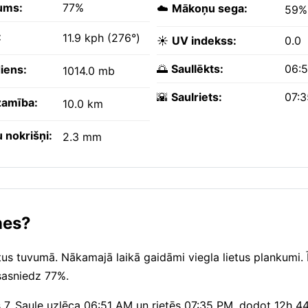
ums:
77%
☁️
Mākoņu sega:
59%
:
11.9 kph (276°)
☀️
UV indekss:
0.0
🌅
Saullēkts:
06:
iens:
1014.0 mb
🌇
Saulriets:
07:
amība:
10.0 km
 nokrišņi:
2.3 mm
nes?
us tuvumā. Nākamajā laikā gaidāmi viegla lietus plankumi. Ī
sasniedz 77%.
s 7. Saule uzlēca 06:51 AM un rietēs 07:35 PM, dodot 12h 