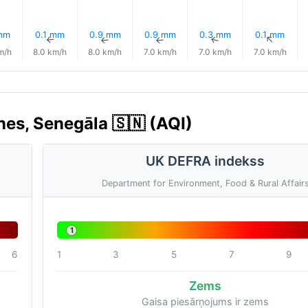
mm
0.1 mm
0.9 mm
0.9 mm
0.3 mm
0.1 mm
↑
↑
↑
↑
↑
↑
m/h
8.0 km/h
8.0 km/h
7.0 km/h
7.0 km/h
7.0 km/h
nes, Senegāla 🇸🇳 (AQI)
UK DEFRA indekss
Department for Environment, Food & Rural Affair
1
6
1
3
5
7
9
Zems
Gaisa piesārņojums ir zems