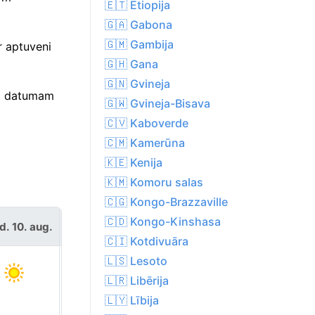
🇪🇹 Etiopija
🇬🇦 Gabona
🇬🇲 Gambija
r aptuveni
🇬🇭 Gana
🇬🇳 Gvineja
im datumam
🇬🇼 Gvineja-Bisava
🇨🇻 Kaboverde
🇨🇲 Kamerūna
🇰🇪 Kenija
🇰🇲 Komoru salas
🇨🇬 Kongo-Brazzaville
🇨🇩 Kongo-Kinshasa
d. 10. aug.
otrd. 11. aug.
🇨🇮 Kotdivuāra
🇱🇸 Lesoto
🇱🇷 Libērija
🇱🇾 Lībija