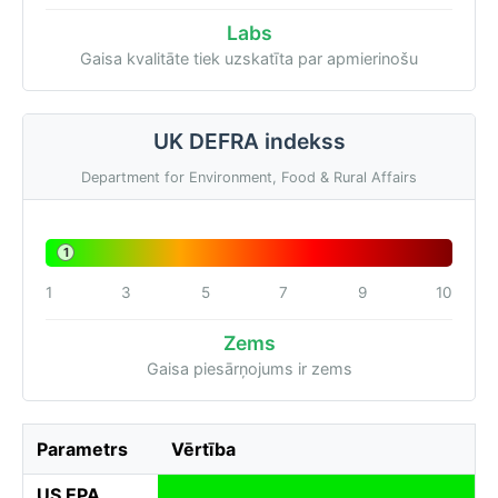
Labs
Gaisa kvalitāte tiek uzskatīta par apmierinošu
UK DEFRA indekss
Department for Environment, Food & Rural Affairs
1
1
3
5
7
9
10
Zems
Gaisa piesārņojums ir zems
Parametrs
Vērtība
US EPA