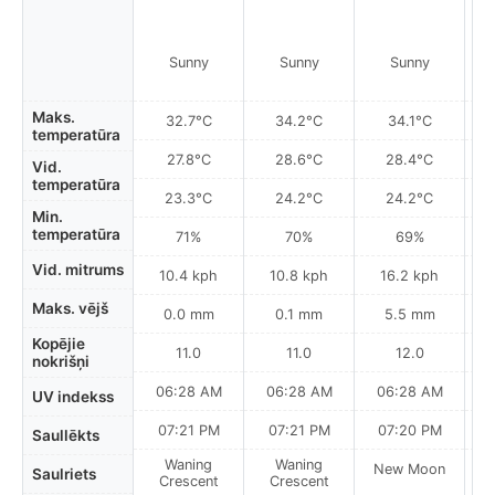
Sunny
Sunny
Sunny
Maks.
32.7°C
34.2°C
34.1°C
temperatūra
27.8°C
28.6°C
28.4°C
Vid.
temperatūra
23.3°C
24.2°C
24.2°C
Min.
temperatūra
71%
70%
69%
Vid. mitrums
10.4 kph
10.8 kph
16.2 kph
Maks. vējš
0.0 mm
0.1 mm
5.5 mm
Kopējie
11.0
11.0
12.0
nokrišņi
06:28 AM
06:28 AM
06:28 AM
0
UV indekss
07:21 PM
07:21 PM
07:20 PM
Saullēkts
Waning
Waning
New Moon
N
Saulriets
Crescent
Crescent