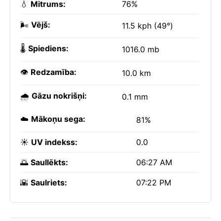
💧
Mitrums:
76%
🌬️
Vējš:
11.5 kph (49°)
🌡️
Spiediens:
1016.0 mb
👁️
Redzamība:
10.0 km
🌧️
Gāzu nokrišņi:
0.1 mm
☁️
Mākoņu sega:
81%
☀️
UV indekss:
0.0
🌅
Saullēkts:
06:27 AM
🌇
Saulriets:
07:22 PM