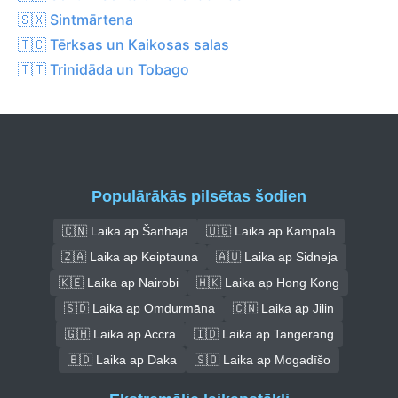
🇸🇽 Sintmārtena
🇹🇨 Tērksas un Kaikosas salas
🇹🇹 Trinidāda un Tobago
Populārākās pilsētas šodien
🇨🇳 Laika ap Šanhaja
🇺🇬 Laika ap Kampala
🇿🇦 Laika ap Keiptauna
🇦🇺 Laika ap Sidneja
🇰🇪 Laika ap Nairobi
🇭🇰 Laika ap Hong Kong
🇸🇩 Laika ap Omdurmāna
🇨🇳 Laika ap Jilin
🇬🇭 Laika ap Accra
🇮🇩 Laika ap Tangerang
🇧🇩 Laika ap Daka
🇸🇴 Laika ap Mogadīšo