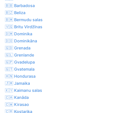
🇧🇧 Barbadosa
🇧🇿 Beliza
🇧🇲 Bermudu salas
🇻🇬 Britu Virdžīnas
🇩🇲 Dominika
🇩🇴 Dominikāna
🇬🇩 Grenada
🇬🇱 Grenlande
🇬🇵 Gvadelupa
🇬🇹 Gvatemala
🇭🇳 Hondurasa
🇯🇲 Jamaika
🇰🇾 Kaimanu salas
🇨🇦 Kanāda
🇨🇼 Kirasao
🇨🇷 Kostarika