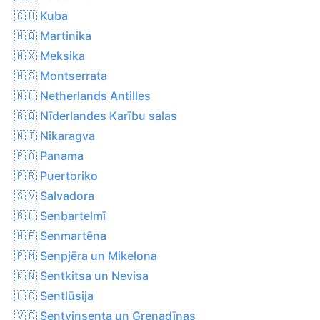
🇨🇺 Kuba
🇲🇶 Martinika
🇲🇽 Meksika
🇲🇸 Montserrata
🇳🇱 Netherlands Antilles
🇧🇶 Nīderlandes Karību salas
🇳🇮 Nikaragva
🇵🇦 Panama
🇵🇷 Puertoriko
🇸🇻 Salvadora
🇧🇱 Senbartelmī
🇲🇫 Senmartēna
🇵🇲 Senpjēra un Mikelona
🇰🇳 Sentkitsa un Nevisa
🇱🇨 Sentlūsija
🇻🇨 Sentvinsenta un Grenadīnas