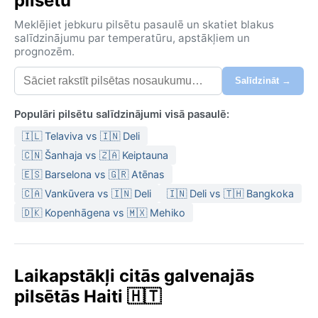
pilsētu
Meklējiet jebkuru pilsētu pasaulē un skatiet blakus
salīdzinājumu par temperatūru, apstākļiem un
prognozēm.
Salīdzināt →
Populāri pilsētu salīdzinājumi visā pasaulē:
🇮🇱 Telaviva vs 🇮🇳 Deli
🇨🇳 Šanhaja vs 🇿🇦 Keiptauna
🇪🇸 Barselona vs 🇬🇷 Atēnas
🇨🇦 Vankūvera vs 🇮🇳 Deli
🇮🇳 Deli vs 🇹🇭 Bangkoka
🇩🇰 Kopenhāgena vs 🇲🇽 Mehiko
Laikapstākļi citās galvenajās
pilsētās Haiti 🇭🇹