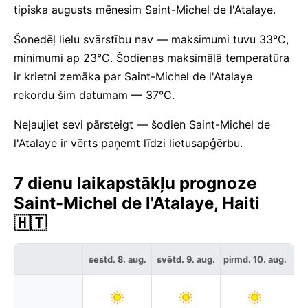
tipiska augusts mēnesim Saint-Michel de l'Atalaye.
Šonedēļ lielu svārstību nav — maksimumi tuvu 33°C,
minimumi ap 23°C. Šodienas maksimālā temperatūra
ir krietni zemāka par Saint-Michel de l'Atalaye
rekordu šim datumam — 37°C.
Neļaujiet sevi pārsteigt — šodien Saint-Michel de
l'Atalaye ir vērts paņemt līdzi lietusapģērbu.
7 dienu laikapstākļu prognoze
Saint-Michel de l'Atalaye, Haiti
🇭🇹
sestd. 8. aug.
svētd. 9. aug.
pirmd. 10. aug.
otr