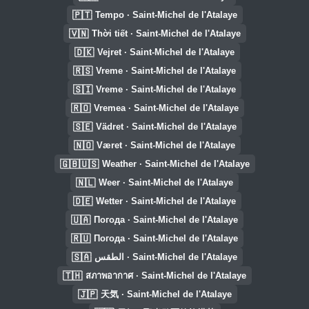
🇵🇹
Tempo · Saint-Michel de l'Atalaye
🇻🇳
Thời tiết · Saint-Michel de l'Atalaye
🇩🇰
Vejret · Saint-Michel de l'Atalaye
🇷🇸
Vreme · Saint-Michel de l'Atalaye
🇸🇮
Vreme · Saint-Michel de l'Atalaye
🇷🇴
Vremea · Saint-Michel de l'Atalaye
🇸🇪
Vädret · Saint-Michel de l'Atalaye
🇳🇴
Været · Saint-Michel de l'Atalaye
🇬🇧🇺🇸
Weather · Saint-Michel de l'Atalaye
🇳🇱
Weer · Saint-Michel de l'Atalaye
🇩🇪
Wetter · Saint-Michel de l'Atalaye
🇺🇦
Погода · Saint-Michel de l'Atalaye
🇷🇺
Погода · Saint-Michel de l'Atalaye
🇸🇦
الطقس · Saint-Michel de l'Atalaye
🇹🇭
สภาพอากาศ · Saint-Michel de l'Atalaye
🇯🇵
天気 · Saint-Michel de l'Atalaye