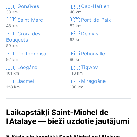
🇭🇹 Gonaïves
🇭🇹 Cap-Haïtien
38 km
46 km
🇭🇹 Saint-Marc
🇭🇹 Port-de-Paix
48 km
82 km
🇭🇹 Croix-des-
🇭🇹 Delmas
Bouquets
92 km
89 km
🇭🇹 Portoprensa
🇭🇹 Pétionville
92 km
96 km
🇭🇹 Léogâne
🇭🇹 Tigwav
101 km
118 km
🇭🇹 Jacmel
🇭🇹 Miragoâne
128 km
130 km
Laikapstākļi Saint-Michel de
l'Atalaye — bieži uzdotie jautājumi
Kāds ir laikapstākļi Saint-Michel de l'Atalaye