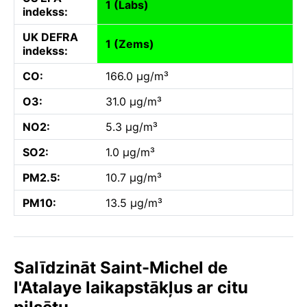
1 (Labs)
indekss:
UK DEFRA
1 (Zems)
indekss:
CO:
166.0 µg/m³
O3:
31.0 µg/m³
NO2:
5.3 µg/m³
SO2:
1.0 µg/m³
PM2.5:
10.7 µg/m³
PM10:
13.5 µg/m³
Salīdzināt Saint-Michel de
l'Atalaye laikapstākļus ar citu