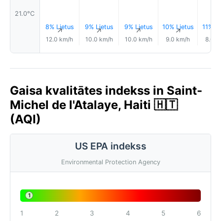
21.0°C
8% Lietus
9% Lietus
9% Lietus
10% Lietus
11% Li
↑
↑
↑
↑
12.0 km/h
10.0 km/h
10.0 km/h
9.0 km/h
8.0 k
Gaisa kvalitātes indekss in Saint-
Michel de l'Atalaye, Haiti 🇭🇹
(AQI)
US EPA indekss
Environmental Protection Agency
1
1
2
3
4
5
6