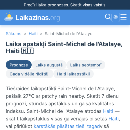
Precīzi laika prognozes
.
Skatīt visas valstis
.
☰
Laikazinas.
org
🌐
Sākums
>
Haiti
>
Saint-Michel de l'Atalaye
Laika apstākļi Saint-Michel de l'Atalaye,
Haiti 🇭🇹
Prognoze
Laiks augustā
Laiks septembrī
Gada vidējie rādītāji
Haiti laikapstākļi
Tiešraides laikapstākļi Saint-Michel de l'Atalaye,
pašlaik 27°C ar patchy rain nearby. Skatīt 7 dienu
prognozi, stundas apstākļus un gaisa kvalitātes
indeksu. Saint-Michel de l'Atalaye atrodas
Haiti
—
skatīt laikapstākļus visās galvenajās pilsētās
Haiti
,
vai pārlūkot
karstākās pilsētas tieši tagad
visā