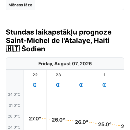
Mēness fāze
Stundas laikapstākļu prognoze
Saint-Michel de l'Atalaye, Haiti
🇭🇹 Šodien
Friday, August 07, 2026
22
23
1
2
34.0°C
31.0°C
28.0°C
27.0°
26.0°
26.0°
25.0°
24.
24.0°C