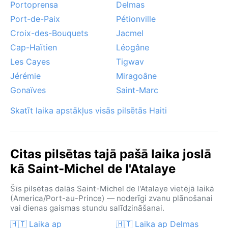
Portoprensa
Delmas
Port-de-Paix
Pétionville
Croix-des-Bouquets
Jacmel
Cap-Haïtien
Léogâne
Les Cayes
Tigwav
Jérémie
Miragoâne
Gonaïves
Saint-Marc
Skatīt laika apstākļus visās pilsētās Haiti
Citas pilsētas tajā pašā laika joslā
kā Saint-Michel de l'Atalaye
Šīs pilsētas dalās Saint-Michel de l'Atalaye vietējā laikā
(America/Port-au-Prince) — noderīgi zvanu plānošanai
vai dienas gaismas stundu salīdzināšanai.
🇭🇹 Laika ap
🇭🇹 Laika ap Delmas