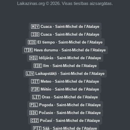
Laikazinas.org © 2026. Visas tiesības aizsargātas.
🇲🇾
Cuaca · Saint-Michel de l'Atalaye
🇮🇩
Cuaca · Saint-Michel de l'Atalaye
🇪🇸
El tiempo · Saint-Michel de l'Atalaye
🇹🇷
Hava durumu · Saint-Michel de l'Atalaye
🇭🇺
Időjárás · Saint-Michel de l'Atalaye
🇪🇪
Ilm · Saint-Michel de l'Atalaye
🇱🇻
Laikapstākļi · Saint-Michel de l'Atalaye
🇮🇹
Meteo · Saint-Michel de l'Atalaye
🇫🇷
Météo · Saint-Michel de l'Atalaye
🇱🇹
Oras · Saint-Michel de l'Atalaye
🇵🇱
Pogoda · Saint-Michel de l'Atalaye
🇸🇰
Počasie · Saint-Michel de l'Atalaye
🇨🇿
Počasí · Saint-Michel de l'Atalaye
🇫🇮
Sää · Saint-Michel de l'Atalaye