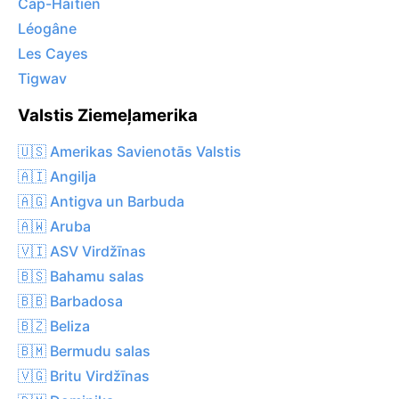
Cap-Haïtien
Léogâne
Les Cayes
Tigwav
Valstis Ziemeļamerika
🇺🇸 Amerikas Savienotās Valstis
🇦🇮 Angilja
🇦🇬 Antigva un Barbuda
🇦🇼 Aruba
🇻🇮 ASV Virdžīnas
🇧🇸 Bahamu salas
🇧🇧 Barbadosa
🇧🇿 Beliza
🇧🇲 Bermudu salas
🇻🇬 Britu Virdžīnas