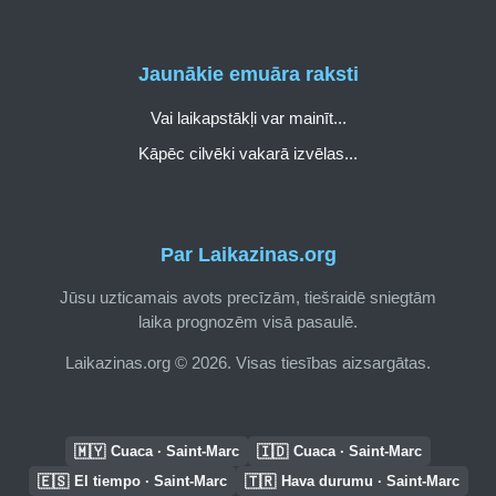
Jaunākie emuāra raksti
Vai laikapstākļi var mainīt...
Kāpēc cilvēki vakarā izvēlas...
Par Laikazinas.org
Jūsu uzticamais avots precīzām, tiešraidē sniegtām
laika prognozēm visā pasaulē.
Laikazinas.org © 2026. Visas tiesības aizsargātas.
🇲🇾
🇮🇩
Cuaca · Saint-Marc
Cuaca · Saint-Marc
🇪🇸
🇹🇷
El tiempo · Saint-Marc
Hava durumu · Saint-Marc