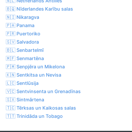
🇳🇱 Netherlands Antilles
🇧🇶 Nīderlandes Karību salas
🇳🇮 Nikaragva
🇵🇦 Panama
🇵🇷 Puertoriko
🇸🇻 Salvadora
🇧🇱 Senbartelmī
🇲🇫 Senmartēna
🇵🇲 Senpjēra un Mikelona
🇰🇳 Sentkitsa un Nevisa
🇱🇨 Sentlūsija
🇻🇨 Sentvinsenta un Grenadīnas
🇸🇽 Sintmārtena
🇹🇨 Tērksas un Kaikosas salas
🇹🇹 Trinidāda un Tobago