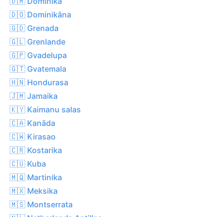
🇩🇲 Dominika
🇩🇴 Dominikāna
🇬🇩 Grenada
🇬🇱 Grenlande
🇬🇵 Gvadelupa
🇬🇹 Gvatemala
🇭🇳 Hondurasa
🇯🇲 Jamaika
🇰🇾 Kaimanu salas
🇨🇦 Kanāda
🇨🇼 Kirasao
🇨🇷 Kostarika
🇨🇺 Kuba
🇲🇶 Martinika
🇲🇽 Meksika
🇲🇸 Montserrata