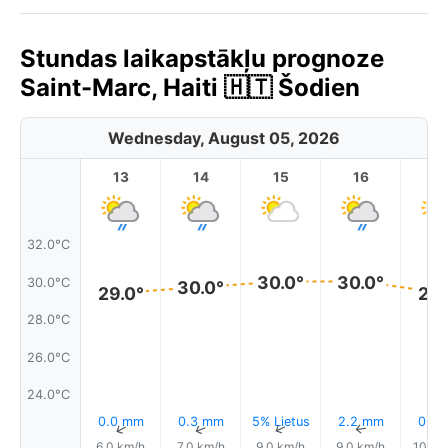
Stundas laikapstākļu prognoze
Saint-Marc, Haiti 🇭🇹 Šodien
Wednesday, August 05, 2026
13
14
15
16
17
32.0°C
30.0°
30.0°
30.0°C
30.0°
29.0°
29.
28.0°C
26.0°C
24.0°C
0.0 mm
0.3 mm
5% Lietus
2.2 mm
0.0
↑
↑
↑
↑
6.0 km/h
7.0 km/h
9.0 km/h
9.0 km/h
10.0 