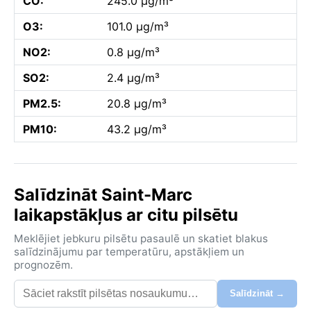
CO:
245.0 µg/m³
O3:
101.0 µg/m³
NO2:
0.8 µg/m³
SO2:
2.4 µg/m³
PM2.5:
20.8 µg/m³
PM10:
43.2 µg/m³
Salīdzināt Saint-Marc
laikapstākļus ar citu pilsētu
Meklējiet jebkuru pilsētu pasaulē un skatiet blakus
salīdzinājumu par temperatūru, apstākļiem un
prognozēm.
Salīdzināt →