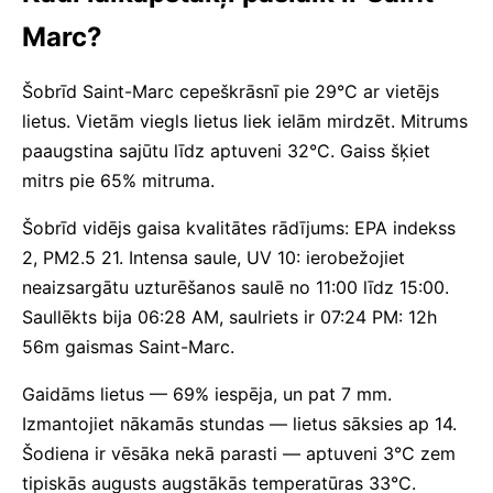
Marc?
Šobrīd Saint-Marc cepeškrāsnī pie 29°C ar vietējs
lietus. Vietām viegls lietus liek ielām mirdzēt. Mitrums
paaugstina sajūtu līdz aptuveni 32°C. Gaiss šķiet
mitrs pie 65% mitruma.
Šobrīd vidējs gaisa kvalitātes rādījums: EPA indekss
2, PM2.5 21. Intensa saule, UV 10: ierobežojiet
neaizsargātu uzturēšanos saulē no 11:00 līdz 15:00.
Saullēkts bija 06:28 AM, saulriets ir 07:24 PM: 12h
56m gaismas Saint-Marc.
Gaidāms lietus — 69% iespēja, un pat 7 mm.
Izmantojiet nākamās stundas — lietus sāksies ap 14.
Šodiena ir vēsāka nekā parasti — aptuveni 3°C zem
tipiskās augusts augstākās temperatūras 33°C.