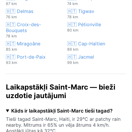
67 km
74 km
🇭🇹 Delmas
🇭🇹 Tigwav
76 km
78 km
🇭🇹 Croix-des-
🇭🇹 Pétionville
Bouquets
80 km
78 km
🇭🇹 Miragoâne
🇭🇹 Cap-Haïtien
85 km
89 km
🇭🇹 Port-de-Paix
🇭🇹 Jacmel
93 km
99 km
Laikapstākļi Saint-Marc — bieži
uzdotie jautājumi
Kāds ir laikapstākļi Saint-Marc tieši tagad?
Tieši tagad Saint-Marc, Haiti, ir 29°C ar patchy rain
nearby. Mitrums ir 65% un vēja ātrums 4 km/h.
Apstākļi jūtas kā 32°C.