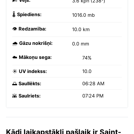
🌬️
Vējš:
3.6 kph (238°)
🌡️
Spiediens:
1016.0 mb
👁️
Redzamība:
10.0 km
🌧️
Gāzu nokrišņi:
0.0 mm
☁️
Mākoņu sega:
74%
☀️
UV indekss:
10.0
🌅
Saullēkts:
06:28 AM
🌇
Saulriets:
07:24 PM
Kādi laikapstākļi pašlaik ir Saint-