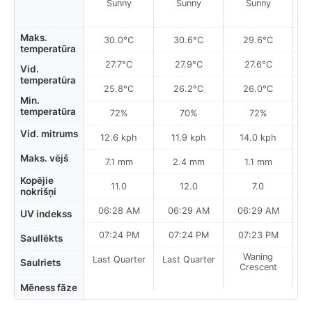
Sunny
Sunny
Sunny
Maks.
30.0°C
30.6°C
29.6°C
temperatūra
27.7°C
27.9°C
27.6°C
Vid.
temperatūra
25.8°C
26.2°C
26.0°C
Min.
temperatūra
72%
70%
72%
Vid. mitrums
12.6 kph
11.9 kph
14.0 kph
Maks. vējš
7.1 mm
2.4 mm
1.1 mm
Kopējie
11.0
12.0
7.0
nokrišņi
06:28 AM
06:29 AM
06:29 AM
0
UV indekss
07:24 PM
07:24 PM
07:23 PM
Saullēkts
Waning
Last Quarter
Last Quarter
Saulriets
Crescent
Mēness fāze