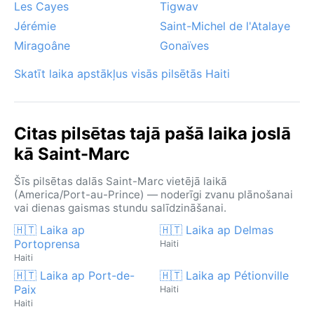
Les Cayes
Tigwav
Jérémie
Saint-Michel de l'Atalaye
Miragoâne
Gonaïves
Skatīt laika apstākļus visās pilsētās Haiti
Citas pilsētas tajā pašā laika joslā
kā Saint-Marc
Šīs pilsētas dalās Saint-Marc vietējā laikā
(America/Port-au-Prince) — noderīgi zvanu plānošanai
vai dienas gaismas stundu salīdzināšanai.
🇭🇹 Laika ap
🇭🇹 Laika ap Delmas
Portoprensa
Haiti
Haiti
🇭🇹 Laika ap Port-de-
🇭🇹 Laika ap Pétionville
Paix
Haiti
Haiti