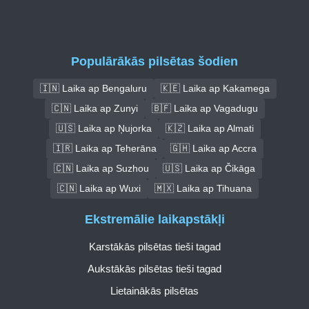
Populārākās pilsētas šodien
🇮🇳 Laika ap Bengaluru
🇰🇪 Laika ap Kakamega
🇨🇳 Laika ap Zunyi
🇧🇫 Laika ap Vagadugu
🇺🇸 Laika ap Ņujorka
🇰🇿 Laika ap Almati
🇮🇷 Laika ap Teherāna
🇬🇭 Laika ap Accra
🇨🇳 Laika ap Suzhou
🇺🇸 Laika ap Čikāga
🇨🇳 Laika ap Wuxi
🇲🇽 Laika ap Tihuana
Ekstremālie laikapstākļi
Karstākās pilsētas tieši tagad
Aukstākās pilsētas tieši tagad
Lietainākās pilsētas