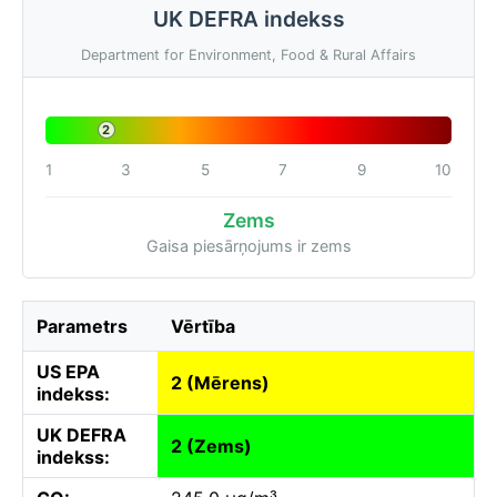
UK DEFRA indekss
Department for Environment, Food & Rural Affairs
2
1
3
5
7
9
10
Zems
Gaisa piesārņojums ir zems
Parametrs
Vērtība
US EPA
2 (Mērens)
indekss:
UK DEFRA
2 (Zems)
indekss: