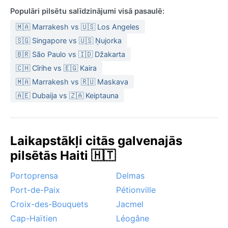
Populāri pilsētu salīdzinājumi visā pasaulē:
🇲🇦 Marrakesh vs 🇺🇸 Los Angeles
🇸🇬 Singapore vs 🇺🇸 Ņujorka
🇧🇷 São Paulo vs 🇮🇩 Džakarta
🇨🇭 Cīrihe vs 🇪🇬 Kaira
🇲🇦 Marrakesh vs 🇷🇺 Maskava
🇦🇪 Dubaija vs 🇿🇦 Keiptauna
Laikapstākļi citās galvenajās
pilsētās Haiti 🇭🇹
Portoprensa
Delmas
Port-de-Paix
Pétionville
Croix-des-Bouquets
Jacmel
Cap-Haïtien
Léogâne