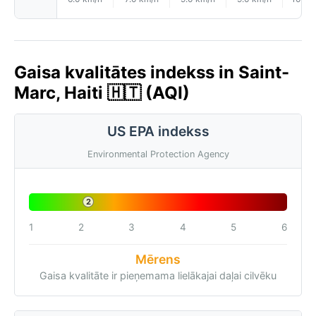
Gaisa kvalitātes indekss in Saint-
Marc, Haiti 🇭🇹 (AQI)
US EPA indekss
Environmental Protection Agency
2
1
2
3
4
5
6
Mērens
Gaisa kvalitāte ir pieņemama lielākajai daļai cilvēku