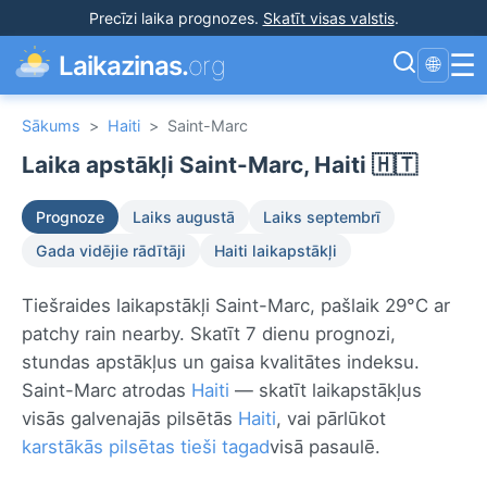
Precīzi laika prognozes
.
Skatīt visas valstis
.
☰
Laikazinas.
org
🌐
Sākums
>
Haiti
>
Saint-Marc
Laika apstākļi Saint-Marc, Haiti 🇭🇹
Prognoze
Laiks augustā
Laiks septembrī
Gada vidējie rādītāji
Haiti laikapstākļi
Tiešraides laikapstākļi Saint-Marc, pašlaik 29°C ar
patchy rain nearby. Skatīt 7 dienu prognozi,
stundas apstākļus un gaisa kvalitātes indeksu.
Saint-Marc atrodas
Haiti
— skatīt laikapstākļus
visās galvenajās pilsētās
Haiti
, vai pārlūkot
karstākās pilsētas tieši tagad
visā pasaulē.