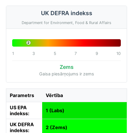
UK DEFRA indekss
Department for Environment, Food & Rural Affairs
2
1
3
5
7
9
10
Zems
Gaisa piesārņojums ir zems
Parametrs
Vērtība
US EPA
1 (Labs)
indekss:
UK DEFRA
2 (Zems)
indekss: