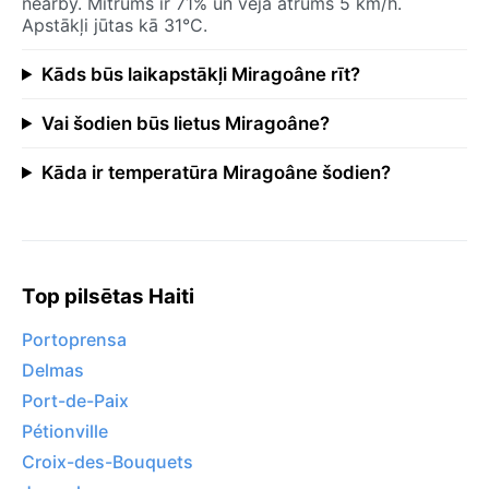
nearby. Mitrums ir 71% un vēja ātrums 5 km/h.
Apstākļi jūtas kā 31°C.
Kāds būs laikapstākļi Miragoâne rīt?
Vai šodien būs lietus Miragoâne?
Kāda ir temperatūra Miragoâne šodien?
Top pilsētas Haiti
Portoprensa
Delmas
Port-de-Paix
Pétionville
Croix-des-Bouquets