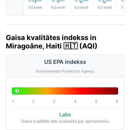
0.0 mm
0.1 mm
0.3 mm
0.3 mm
0.5
↑
↑
↑
↑
7.0 km/h
6.0 km/h
5.0 km/h
4.0 km/h
7.0 k
Gaisa kvalitātes indekss in
Miragoâne, Haiti 🇭🇹 (AQI)
US EPA indekss
Environmental Protection Agency
1
1
2
3
4
5
6
Labs
Gaisa kvalitāte tiek uzskatīta par apmierinošu