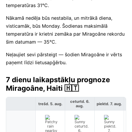
temperatūras 31°C.
Nākamā nedēļa būs nestabila, un mitrākā diena,
visticamāk, būs Monday. Šodienas maksimālā
temperatūra ir krietni zemāka par Miragoâne rekordu
šim datumam — 35°C.
Neļaujiet sevi pārsteigt — šodien Miragoâne ir vērts
paņemt līdzi lietusapģērbu.
7 dienu laikapstākļu prognoze
Miragoâne, Haiti 🇭🇹
ceturtd. 6.
trešd. 5. aug.
piektd. 7. aug.
ses
aug.