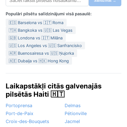
Salīdzināt →
Populāri pilsētu salīdzinājumi visā pasaulē:
🇪🇸 Barselona vs 🇮🇹 Roma
🇹🇭 Bangkoka vs 🇺🇸 Las Vegas
🇬🇧 Londona vs 🇮🇹 Milāna
🇺🇸 Los Angeles vs 🇺🇸 Sanfrancisko
🇦🇷 Buenosairesa vs 🇺🇸 Ņujorka
🇦🇪 Dubaija vs 🇭🇰 Hong Kong
Laikapstākļi citās galvenajās
pilsētās Haiti 🇭🇹
Portoprensa
Delmas
Port-de-Paix
Pétionville
Croix-des-Bouquets
Jacmel