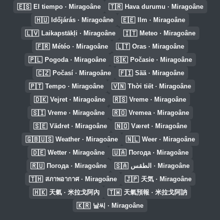
🇪🇸
🇹🇷
El tiempo · Miragoâne
Hava durumu · Miragoâne
🇭🇺
🇪🇪
Időjárás · Miragoâne
Ilm · Miragoâne
🇱🇻
🇮🇹
Laikapstākļi · Miragoâne
Meteo · Miragoâne
🇫🇷
🇱🇹
Météo · Miragoâne
Oras · Miragoâne
🇵🇱
🇸🇰
Pogoda · Miragoâne
Počasie · Miragoâne
🇨🇿
🇫🇮
Počasí · Miragoâne
Sää · Miragoâne
🇵🇹
🇻🇳
Tempo · Miragoâne
Thời tiết · Miragoâne
🇩🇰
🇷🇸
Vejret · Miragoâne
Vreme · Miragoâne
🇸🇮
🇷🇴
Vreme · Miragoâne
Vremea · Miragoâne
🇸🇪
🇳🇴
Vädret · Miragoâne
Været · Miragoâne
🇬🇧🇺🇸
🇳🇱
Weather · Miragoâne
Weer · Miragoâne
🇩🇪
🇺🇦
Wetter · Miragoâne
Погода · Miragoâne
🇷🇺
🇸🇦
Погода · Miragoâne
الطقس · Miragoâne
🇹🇭
🇯🇵
สภาพอากาศ · Miragoâne
天気 · Miragoâne
🇭🇰
🇹🇼
天氣 · 米拉戈阿內
天氣預報 · 米拉戈阿訥
🇰🇷
날씨 · Miragoâne