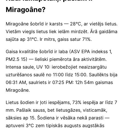
Miragoâne?
Miragoâne šobrīd ir karsts — 28°C, ar vietējs lietus.
Vietām viegls lietus liek ielām mirdzēt. Ārā gaidāma
sajūta ap 31°C. Ir mitrs, gaiss satur 71%.
Gaisa kvalitāte šobrīd ir laba (ASV EPA indekss 1,
PM2.5 15) — lieliski piemērota āra aktivitātēm.
Intensa saule, UV 10: ierobežojiet neaizsargātu
uzturēšanos saulē no 11:00 līdz 15:00. Saullēkts bija
06:31 AM, saulriets ir 07:25 PM: 12h 54m gaismas
Miragoâne.
Lietus šodien ir ļoti iespējams, 73% iespēja ar līdz 7
mm. Pašlaik sauss, bet lietusgāzes, visticamāk,
sāksies ap 15. Šodiena ir vēsāka nekā parasti —
aptuveni 3°C zem tipiskās augusts augstākās