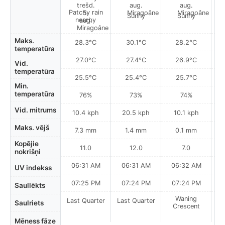
Patchy rain
Sunny
Sunny
nearby
Maks.
28.3°C
30.1°C
28.2°C
temperatūra
27.0°C
27.4°C
26.9°C
Vid.
temperatūra
25.5°C
25.4°C
25.7°C
Min.
temperatūra
76%
73%
74%
Vid. mitrums
10.4 kph
20.5 kph
10.1 kph
Maks. vējš
7.3 mm
1.4 mm
0.1 mm
Kopējie
11.0
12.0
7.0
nokrišņi
06:31 AM
06:31 AM
06:32 AM
0
UV indekss
07:25 PM
07:24 PM
07:24 PM
Saullēkts
Waning
Last Quarter
Last Quarter
Saulriets
Crescent
Mēness fāze