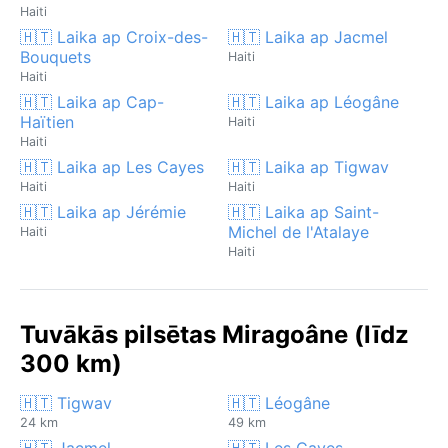
Haiti
🇭🇹 Laika ap Croix-des-
🇭🇹 Laika ap Jacmel
Bouquets
Haiti
Haiti
🇭🇹 Laika ap Cap-
🇭🇹 Laika ap Léogâne
Haïtien
Haiti
Haiti
🇭🇹 Laika ap Les Cayes
🇭🇹 Laika ap Tigwav
Haiti
Haiti
🇭🇹 Laika ap Jérémie
🇭🇹 Laika ap Saint-
Michel de l'Atalaye
Haiti
Haiti
Tuvākās pilsētas Miragoâne (līdz
300 km)
🇭🇹 Tigwav
🇭🇹 Léogâne
24 km
49 km
🇭🇹 Jacmel
🇭🇹 Les Cayes