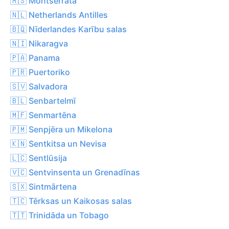
🇲🇸 Montserrata
🇳🇱 Netherlands Antilles
🇧🇶 Nīderlandes Karību salas
🇳🇮 Nikaragva
🇵🇦 Panama
🇵🇷 Puertoriko
🇸🇻 Salvadora
🇧🇱 Senbartelmī
🇲🇫 Senmartēna
🇵🇲 Senpjēra un Mikelona
🇰🇳 Sentkitsa un Nevisa
🇱🇨 Sentlūsija
🇻🇨 Sentvinsenta un Grenadīnas
🇸🇽 Sintmārtena
🇹🇨 Tērksas un Kaikosas salas
🇹🇹 Trinidāda un Tobago