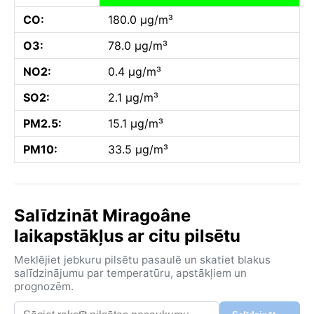
CO:
180.0 µg/m³
O3:
78.0 µg/m³
NO2:
0.4 µg/m³
SO2:
2.1 µg/m³
PM2.5:
15.1 µg/m³
PM10:
33.5 µg/m³
Salīdzināt Miragoâne
laikapstākļus ar citu pilsētu
Meklējiet jebkuru pilsētu pasaulē un skatiet blakus
salīdzinājumu par temperatūru, apstākļiem un
prognozēm.