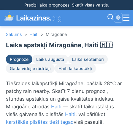
Precīzi laika prognozes
.
Skatīt visas valstis
.
☰
Laikazinas.
org
🌐
Sākums
>
Haiti
>
Miragoâne
Laika apstākļi Miragoâne, Haiti 🇭🇹
Prognoze
Laiks augustā
Laiks septembrī
Gada vidējie rādītāji
Haiti laikapstākļi
Tiešraides laikapstākļi Miragoâne, pašlaik 28°C ar
patchy rain nearby. Skatīt 7 dienu prognozi,
stundas apstākļus un gaisa kvalitātes indeksu.
Miragoâne atrodas
Haiti
— skatīt laikapstākļus
visās galvenajās pilsētās
Haiti
, vai pārlūkot
karstākās pilsētas tieši tagad
visā pasaulē.