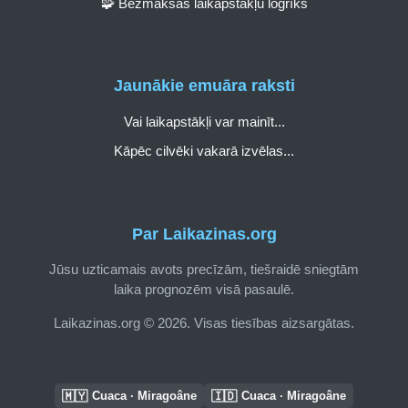
🧩 Bezmaksas laikapstākļu logrīks
Jaunākie emuāra raksti
Vai laikapstākļi var mainīt...
Kāpēc cilvēki vakarā izvēlas...
Par Laikazinas.org
Jūsu uzticamais avots precīzām, tiešraidē sniegtām
laika prognozēm visā pasaulē.
Laikazinas.org © 2026. Visas tiesības aizsargātas.
🇲🇾
🇮🇩
Cuaca · Miragoâne
Cuaca · Miragoâne