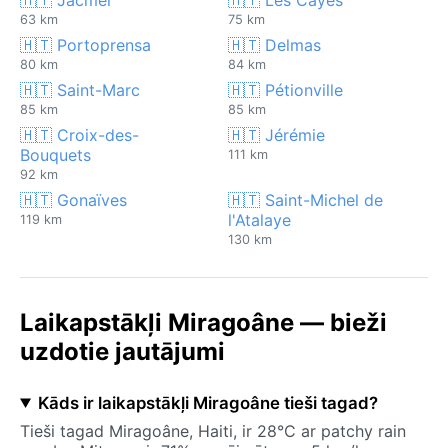
63 km
75 km
🇭🇹 Portoprensa
🇭🇹 Delmas
80 km
84 km
🇭🇹 Saint-Marc
🇭🇹 Pétionville
85 km
85 km
🇭🇹 Croix-des-
🇭🇹 Jérémie
Bouquets
111 km
92 km
🇭🇹 Gonaïves
🇭🇹 Saint-Michel de
l'Atalaye
119 km
130 km
Laikapstākļi Miragoâne — bieži
uzdotie jautājumi
Kāds ir laikapstākļi Miragoâne tieši tagad?
Tieši tagad Miragoâne, Haiti, ir 28°C ar patchy rain