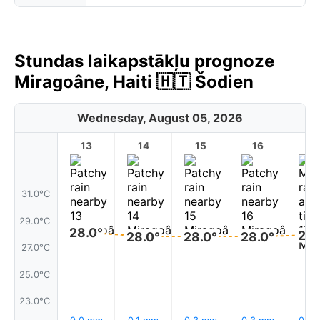
Stundas laikapstākļu prognoze
Miragoâne, Haiti 🇭🇹 Šodien
Wednesday, August 05, 2026
13
14
15
16
17
31.0°C
29.0°C
28.0°
28.
28.0°
28.0°
28.0°
27.0°C
25.0°C
23.0°C