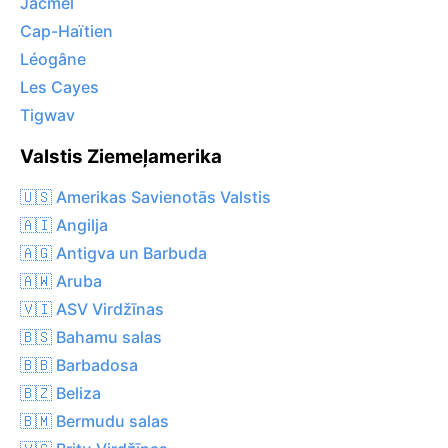
Jacmel
Cap-Haïtien
Léogâne
Les Cayes
Tigwav
Valstis Ziemeļamerika
🇺🇸 Amerikas Savienotās Valstis
🇦🇮 Angilja
🇦🇬 Antigva un Barbuda
🇦🇼 Aruba
🇻🇮 ASV Virdžīnas
🇧🇸 Bahamu salas
🇧🇧 Barbadosa
🇧🇿 Beliza
🇧🇲 Bermudu salas