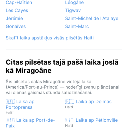
Cap-Haïtien
Léogâne
Les Cayes
Tigwav
Jérémie
Saint-Michel de l'Atalaye
Gonaïves
Saint-Marc
Skatīt laika apstākļus visās pilsētās Haiti
Citas pilsētas tajā pašā laika joslā
kā Miragoâne
Šīs pilsētas dalās Miragoâne vietējā laikā
(America/Port-au-Prince) — noderīgi zvanu plānošanai
vai dienas gaismas stundu salīdzināšanai.
🇭🇹 Laika ap
🇭🇹 Laika ap Delmas
Portoprensa
Haiti
Haiti
🇭🇹 Laika ap Port-de-
🇭🇹 Laika ap Pétionville
Paix
Haiti