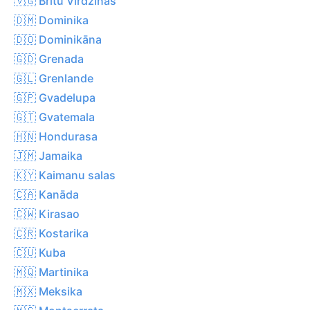
🇻🇬 Britu Virdžīnas
🇩🇲 Dominika
🇩🇴 Dominikāna
🇬🇩 Grenada
🇬🇱 Grenlande
🇬🇵 Gvadelupa
🇬🇹 Gvatemala
🇭🇳 Hondurasa
🇯🇲 Jamaika
🇰🇾 Kaimanu salas
🇨🇦 Kanāda
🇨🇼 Kirasao
🇨🇷 Kostarika
🇨🇺 Kuba
🇲🇶 Martinika
🇲🇽 Meksika