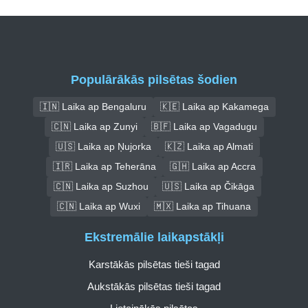
Populārākās pilsētas šodien
🇮🇳 Laika ap Bengaluru
🇰🇪 Laika ap Kakamega
🇨🇳 Laika ap Zunyi
🇧🇫 Laika ap Vagadugu
🇺🇸 Laika ap Ņujorka
🇰🇿 Laika ap Almati
🇮🇷 Laika ap Teherāna
🇬🇭 Laika ap Accra
🇨🇳 Laika ap Suzhou
🇺🇸 Laika ap Čikāga
🇨🇳 Laika ap Wuxi
🇲🇽 Laika ap Tihuana
Ekstremālie laikapstākļi
Karstākās pilsētas tieši tagad
Aukstākās pilsētas tieši tagad