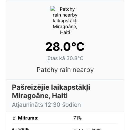
28.0°C
jūtas kā 30.8°C
Patchy rain nearby
Pašreizējie laikapstākļi
Miragoâne, Haiti
Atjaunināts 12:30 šodien
💧
Mitrums:
71%