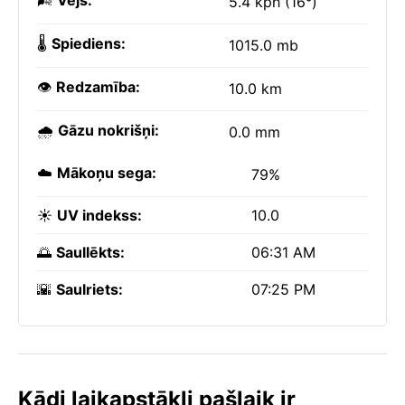
🌬️
Vējš:
5.4 kph (16°)
🌡️
Spiediens:
1015.0 mb
👁️
Redzamība:
10.0 km
🌧️
Gāzu nokrišņi:
0.0 mm
☁️
Mākoņu sega:
79%
☀️
UV indekss:
10.0
🌅
Saullēkts:
06:31 AM
🌇
Saulriets:
07:25 PM
Kādi laikapstākļi pašlaik ir