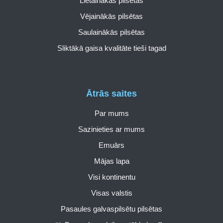
Lietainākās pilsētas
Vējainākās pilsētas
Saulainākās pilsētas
Sliktākā gaisa kvalitāte tieši tagad
Ātrās saites
Par mums
Sazinieties ar mums
Emuārs
Mājas lapa
Visi kontinentu
Visas valstis
Pasaules galvaspilsētu pilsētas