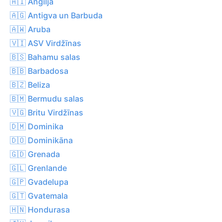
🇦🇮 Angilja
🇦🇬 Antigva un Barbuda
🇦🇼 Aruba
🇻🇮 ASV Virdžīnas
🇧🇸 Bahamu salas
🇧🇧 Barbadosa
🇧🇿 Beliza
🇧🇲 Bermudu salas
🇻🇬 Britu Virdžīnas
🇩🇲 Dominika
🇩🇴 Dominikāna
🇬🇩 Grenada
🇬🇱 Grenlande
🇬🇵 Gvadelupa
🇬🇹 Gvatemala
🇭🇳 Hondurasa