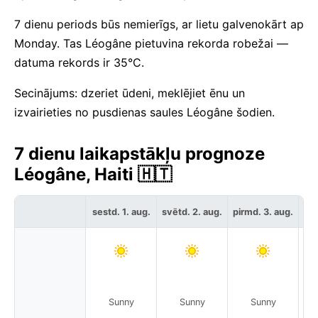
7 dienu periods būs nemierīgs, ar lietu galvenokārt ap
Monday. Tas Léogâne pietuvina rekorda robežai —
datuma rekords ir 35°C.
Secinājums: dzeriet ūdeni, meklējiet ēnu un
izvairieties no pusdienas saules Léogâne šodien.
7 dienu laikapstākļu prognoze
Léogâne, Haiti 🇭🇹
sestd. 1. aug.
svētd. 2. aug.
pirmd. 3. aug.
ot
Sunny
Sunny
Sunny
S