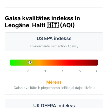
Gaisa kvalitātes indekss in
Léogâne, Haiti 🇭🇹 (AQI)
US EPA indekss
Environmental Protection Agency
2
1
2
3
4
5
6
Mērens
Gaisa kvalitāte ir pieņemama lielākajai daļai cilvēku
UK DEFRA indekss