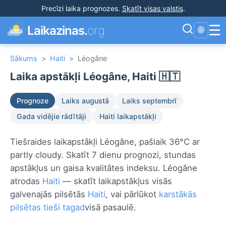
Precīzi laika prognozes
.
Skatīt visas valstis
.
☰
Laikazinas.
org
🌐
Sākums
>
Haiti
>
Léogâne
Laika apstākļi Léogâne, Haiti 🇭🇹
Prognoze
Laiks augustā
Laiks septembrī
Gada vidējie rādītāji
Haiti laikapstākļi
Tiešraides laikapstākļi Léogâne, pašlaik 36°C ar
partly cloudy. Skatīt 7 dienu prognozi, stundas
apstākļus un gaisa kvalitātes indeksu. Léogâne
atrodas
Haiti
— skatīt laikapstākļus visās
galvenajās pilsētās
Haiti
, vai pārlūkot
karstākās
pilsētas tieši tagad
visā pasaulē.