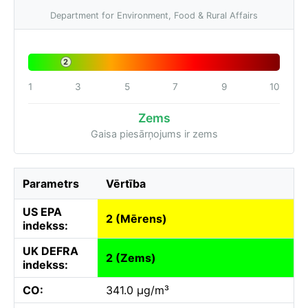
Department for Environment, Food & Rural Affairs
2
1
3
5
7
9
10
Zems
Gaisa piesārņojums ir zems
Parametrs
Vērtība
US EPA
2 (Mērens)
indekss:
UK DEFRA
2 (Zems)
indekss:
CO:
341.0 µg/m³