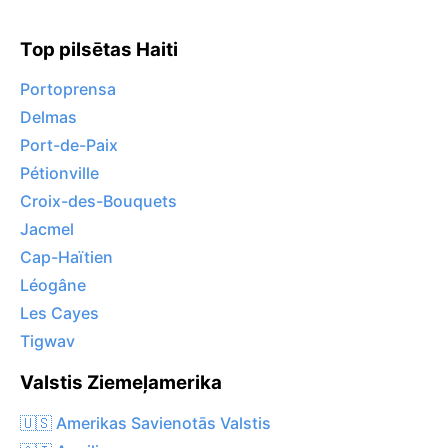
Top pilsētas Haiti
Portoprensa
Delmas
Port-de-Paix
Pétionville
Croix-des-Bouquets
Jacmel
Cap-Haïtien
Léogâne
Les Cayes
Tigwav
Valstis Ziemeļamerika
🇺🇸 Amerikas Savienotās Valstis