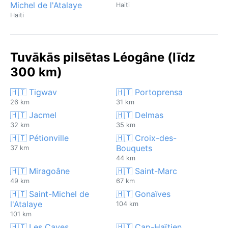
Michel de l'Atalaye
Haiti
Haiti
Tuvākās pilsētas Léogâne (līdz
300 km)
🇭🇹 Tigwav
🇭🇹 Portoprensa
26 km
31 km
🇭🇹 Jacmel
🇭🇹 Delmas
32 km
35 km
🇭🇹 Pétionville
🇭🇹 Croix-des-
Bouquets
37 km
44 km
🇭🇹 Miragoâne
🇭🇹 Saint-Marc
49 km
67 km
🇭🇹 Saint-Michel de
🇭🇹 Gonaïves
l'Atalaye
104 km
101 km
🇭🇹 Les Cayes
🇭🇹 Cap-Haïtien