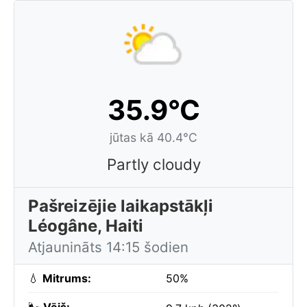
35.9°C
jūtas kā 40.4°C
Partly cloudy
Pašreizējie laikapstākļi
Léogâne, Haiti
Atjaunināts 14:15 šodien
💧
Mitrums:
50%