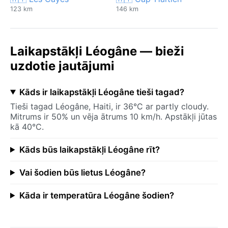
123 km
146 km
Laikapstākļi Léogâne — bieži
uzdotie jautājumi
Kāds ir laikapstākļi Léogâne tieši tagad?
Tieši tagad Léogâne, Haiti, ir 36°C ar partly cloudy.
Mitrums ir 50% un vēja ātrums 10 km/h. Apstākļi jūtas
kā 40°C.
Kāds būs laikapstākļi Léogâne rīt?
Vai šodien būs lietus Léogâne?
Kāda ir temperatūra Léogâne šodien?