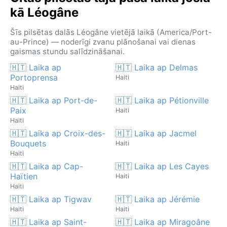
kā Léogâne
Šīs pilsētas dalās Léogâne vietējā laikā (America/Port-
au-Prince) — noderīgi zvanu plānošanai vai dienas
gaismas stundu salīdzināšanai.
🇭🇹 Laika ap
🇭🇹 Laika ap Delmas
Portoprensa
Haiti
Haiti
🇭🇹 Laika ap Port-de-
🇭🇹 Laika ap Pétionville
Paix
Haiti
Haiti
🇭🇹 Laika ap Croix-des-
🇭🇹 Laika ap Jacmel
Bouquets
Haiti
Haiti
🇭🇹 Laika ap Cap-
🇭🇹 Laika ap Les Cayes
Haïtien
Haiti
Haiti
🇭🇹 Laika ap Tigwav
🇭🇹 Laika ap Jérémie
Haiti
Haiti
🇭🇹 Laika ap Saint-
🇭🇹 Laika ap Miragoâne