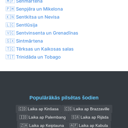
🇲🇫 Senmartēna
🇵🇲 Senpjēra un Mikelona
🇰🇳 Sentkitsa un Nevisa
🇱🇨 Sentlūsija
🇻🇨 Sentvinsenta un Grenadīnas
🇸🇽 Sintmārtena
🇹🇨 Tērksas un Kaikosas salas
🇹🇹 Trinidāda un Tobago
Populārākās pilsētas šodien
🇨🇩 Laika ap Kinšasa
🇨🇬 Laika ap Brazzaville
🇮🇩 Laika ap Palembang
🇸🇦 Laika ap Rijāda
🇿🇦 Laika ap Keiptauna
🇦🇫 Laika ap Kabula