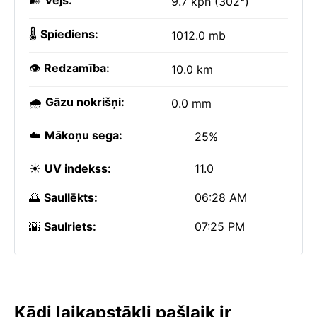
🌬️
Vējš:
9.7 kph (302°)
🌡️
Spiediens:
1012.0 mb
👁️
Redzamība:
10.0 km
🌧️
Gāzu nokrišņi:
0.0 mm
☁️
Mākoņu sega:
25%
☀️
UV indekss:
11.0
🌅
Saullēkts:
06:28 AM
🌇
Saulriets:
07:25 PM
Kādi laikapstākļi pašlaik ir