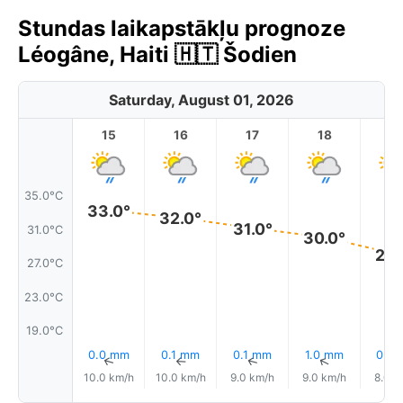
Stundas laikapstākļu prognoze
Léogâne, Haiti 🇭🇹 Šodien
Saturday, August 01, 2026
15
16
17
18
1
35.0°C
33.0°
32.0°
31.0°
31.0°C
30.0°
28.
27.0°C
23.0°C
19.0°C
0.0 mm
0.1 mm
0.1 mm
1.0 mm
0.0
↑
↑
↑
↑
10.0 km/h
10.0 km/h
9.0 km/h
9.0 km/h
8.0 k