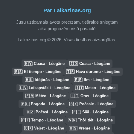
Par Laikazinas.org
Jūsu uzticamais avots precīzām, tiešraidē sniegtām
laika prognozēm visā pasaulē.
Laikazinas.org © 2026. Visas tiesības aizsargātas.
🇲🇾
🇮🇩
Cuaca · Léogâne
Cuaca · Léogâne
🇪🇸
🇹🇷
El tiempo · Léogâne
Hava durumu · Léogâne
🇭🇺
🇪🇪
Időjárás · Léogâne
Ilm · Léogâne
🇱🇻
🇮🇹
Laikapstākļi · Léogâne
Meteo · Léogâne
🇫🇷
🇱🇹
Météo · Léogâne
Oras · Léogâne
🇵🇱
🇸🇰
Pogoda · Léogâne
Počasie · Léogâne
🇨🇿
🇫🇮
Počasí · Léogâne
Sää · Léogâne
🇵🇹
🇻🇳
Tempo · Léogâne
Thời tiết · Léogâne
🇩🇰
🇷🇸
Vejret · Léogâne
Vreme · Léogâne