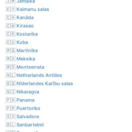
🇯🇲 Jamaika
🇰🇾 Kaimanu salas
🇨🇦 Kanāda
🇨🇼 Kirasao
🇨🇷 Kostarika
🇨🇺 Kuba
🇲🇶 Martinika
🇲🇽 Meksika
🇲🇸 Montserrata
🇳🇱 Netherlands Antilles
🇧🇶 Nīderlandes Karību salas
🇳🇮 Nikaragva
🇵🇦 Panama
🇵🇷 Puertoriko
🇸🇻 Salvadora
🇧🇱 Senbartelmī