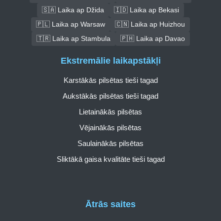
🇸🇦 Laika ap Džida
🇮🇩 Laika ap Bekasi
🇵🇱 Laika ap Warsaw
🇨🇳 Laika ap Huizhou
🇹🇷 Laika ap Stambula
🇵🇭 Laika ap Davao
Ekstremālie laikapstākļi
Karstākās pilsētas tieši tagad
Aukstākās pilsētas tieši tagad
Lietainākās pilsētas
Vējainākās pilsētas
Saulainākās pilsētas
Sliktākā gaisa kvalitāte tieši tagad
Ātrās saites