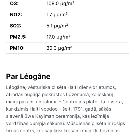
O3:
108.0 µg/m³
NO2:
1.7 µg/m³
SO2:
5.1 µg/m³
PM2.5:
17.0 µg/m³
PM10:
30.3 µg/m³
Par Léogâne
Léogāne, vēsturiska pilsēta Haiti dienvidrietumos,
atrodas auglīgā piekrastes līdzenumā, ko ieskauj
maigi pakalni un tālumā – Centrālais plato. Tā ir vieta,
kur dzimis Haiti voodoo – šeit, 1791. gadā, sākās
slavenā Bwa Kayiman ceremonija, kas iezīmēja
verdzības dumpja sākumu. Mūsdienās pilsēta ir rosīgs
tirgus centrs, kur sajukuši krāsaini mājokļi, baznīcas