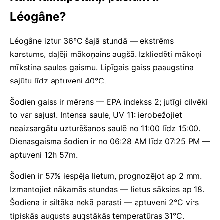
Léogâne?
Léogâne iztur 36°C šajā stundā — ekstrēms
karstums, daļēji mākoņains augšā. Izkliedēti mākoņi
mīkstina saules gaismu. Lipīgais gaiss paaugstina
sajūtu līdz aptuveni 40°C.
Šodien gaiss ir mērens — EPA indekss 2; jutīgi cilvēki
to var sajust. Intensa saule, UV 11: ierobežojiet
neaizsargātu uzturēšanos saulē no 11:00 līdz 15:00.
Dienasgaisma šodien ir no 06:28 AM līdz 07:25 PM —
aptuveni 12h 57m.
Šodien ir 57% iespēja lietum, prognozējot ap 2 mm.
Izmantojiet nākamās stundas — lietus sāksies ap 18.
Šodiena ir siltāka nekā parasti — aptuveni 2°C virs
tipiskās augusts augstākās temperatūras 31°C.