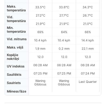
Maks.
33.5°C
33.6°C
34.3°C
temperatūra
27.2°C
27.7°C
26.7°C
Vid.
temperatūra
21.9°C
21.9°C
21.0°C
Min.
temperatūra
69%
64%
66%
Vid. mitrums
10.4 kph
10.4 kph
14.4 kph
Maks. vējš
1.9 mm
0.2 mm
22.1 mm
Kopējie
12.0
12.0
12.0
nokrišņi
06:28 AM
06:28 AM
06:28 AM
0
UV indekss
07:25 PM
07:25 PM
07:24 PM
Saullēkts
Waning
Waning
Last Quarter
La
Saulriets
Gibbous
Gibbous
Mēness fāze