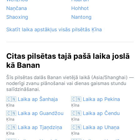
Naņčana
Hohhot
Shaoxing
Nantong
Skatīt laika apstākļus visās pilsētās Ķīna
Citas pilsētas tajā pašā laika joslā
kā Banan
Šīs pilsētas dalās Banan vietējā laikā (Asia/Shanghai) —
noderīgi zvanu plānošanai vai dienas gaismas stundu
salīdzināšanai.
🇨🇳 Laika ap Šanhaja
🇨🇳 Laika ap Pekina
Ķīna
Ķīna
🇨🇳 Laika ap Guandžou
🇨🇳 Laika ap Čendu
Ķīna
Ķīna
🇨🇳 Laika ap Tjaņdziņa
🇨🇳 Laika ap Uhaņa
Ķīna
Ķīna