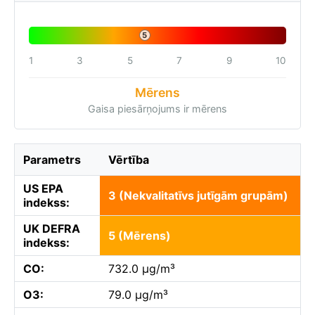
5
1
3
5
7
9
10
Mērens
Gaisa piesārņojums ir mērens
Parametrs
Vērtība
US EPA
3 (Nekvalitatīvs jutīgām grupām)
indekss:
UK DEFRA
5 (Mērens)
indekss:
CO:
732.0 µg/m³
O3:
79.0 µg/m³