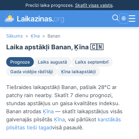
Precīzi laika prognozes
.
Skatīt visas valstis
.
☰
Laikazinas.
org
🌐
Sākums
>
Ķīna
>
Banan
Laika apstākļi Banan, Ķīna 🇨🇳
Prognoze
Laiks augustā
Laiks septembrī
Gada vidējie rādītāji
Ķīna laikapstākļi
Tiešraides laikapstākļi Banan, pašlaik 28°C ar
patchy rain nearby. Skatīt 7 dienu prognozi,
stundas apstākļus un gaisa kvalitātes indeksu.
Banan atrodas
Ķīna
— skatīt laikapstākļus visās
galvenajās pilsētās
Ķīna
, vai pārlūkot
karstākās
pilsētas tieši tagad
visā pasaulē.