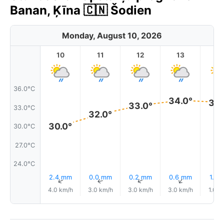
Banan, Ķīna 🇨🇳 Šodien
Monday, August 10, 2026
10
11
12
13
1
36.0°C
34.0°
34.
33.0°
33.0°C
32.0°
30.0°
30.0°C
27.0°C
24.0°C
2.4 mm
0.0 mm
0.2 mm
0.6 mm
1.2 
↑
↑
↑
↑
4.0 km/h
3.0 km/h
3.0 km/h
3.0 km/h
1.0 k