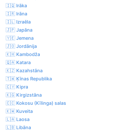
🇮🇶 Irāka
🇮🇷 Irāna
🇮🇱 Izraēla
🇯🇵 Japāna
🇾🇪 Jemena
🇯🇴 Jordānija
🇰🇭 Kambodža
🇶🇦 Katara
🇰🇿 Kazahstāna
🇹🇼 Ķīnas Republika
🇨🇾 Kipra
🇰🇬 Kirgizstāna
🇨🇨 Kokosu (Kīlinga) salas
🇰🇼 Kuveita
🇱🇦 Laosa
🇱🇧 Libāna