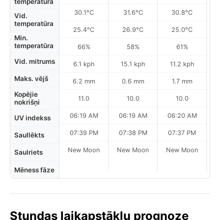
temperatūra
30.1°C
31.6°C
30.8°C
Vid.
temperatūra
25.4°C
26.9°C
25.0°C
Min.
temperatūra
66%
58%
61%
Vid. mitrums
6.1 kph
15.1 kph
11.2 kph
Maks. vējš
6.2 mm
0.6 mm
1.7 mm
Kopējie
11.0
10.0
10.0
nokrišņi
06:19 AM
06:19 AM
06:20 AM
UV indekss
07:39 PM
07:38 PM
07:37 PM
Saullēkts
New Moon
New Moon
New Moon
N
Saulriets
Mēness fāze
Stundas laikapstākļu prognoze