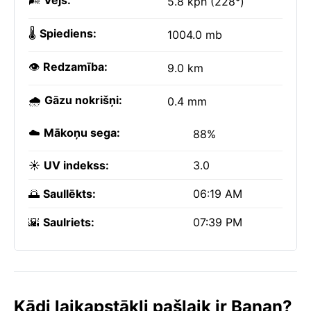
🌬️
Vējš:
5.8 kph (228°)
🌡️
Spiediens:
1004.0 mb
👁️
Redzamība:
9.0 km
🌧️
Gāzu nokrišņi:
0.4 mm
☁️
Mākoņu sega:
88%
☀️
UV indekss:
3.0
🌅
Saullēkts:
06:19 AM
🌇
Saulriets:
07:39 PM
Kādi laikapstākļi pašlaik ir Banan?