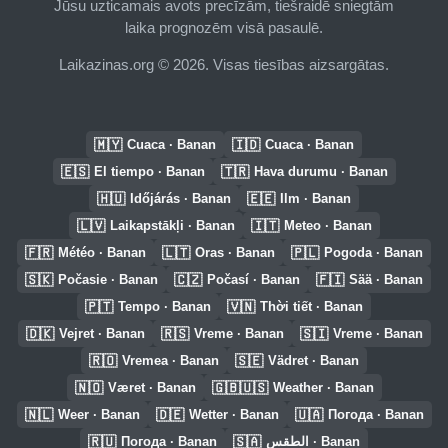
Jūsu uzticamais avots precīzām, tiešraidē sniegtām
laika prognozēm visā pasaulē.
Laikazinas.org © 2026. Visas tiesības aizsargātas.
🇲🇾
🇮🇩
Cuaca · Banan
Cuaca · Banan
🇪🇸
🇹🇷
El tiempo · Banan
Hava durumu · Banan
🇭🇺
🇪🇪
Időjárás · Banan
Ilm · Banan
🇱🇻
🇮🇹
Laikapstākļi · Banan
Meteo · Banan
🇫🇷
🇱🇹
🇵🇱
Météo · Banan
Oras · Banan
Pogoda · Banan
🇸🇰
🇨🇿
🇫🇮
Počasie · Banan
Počasí · Banan
Sää · Banan
🇵🇹
🇻🇳
Tempo · Banan
Thời tiết · Banan
🇩🇰
🇷🇸
🇸🇮
Vejret · Banan
Vreme · Banan
Vreme · Banan
🇷🇴
🇸🇪
Vremea · Banan
Vädret · Banan
🇳🇴
🇬🇧🇺🇸
Været · Banan
Weather · Banan
🇳🇱
🇩🇪
🇺🇦
Weer · Banan
Wetter · Banan
Погода · Banan
🇷🇺
🇸🇦
Погода · Banan
الطقس · Banan