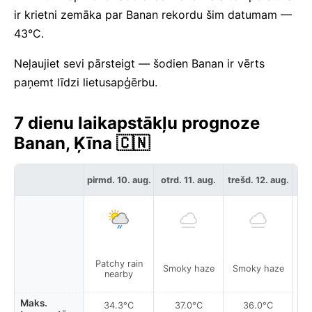
ir krietni zemāka par Banan rekordu šim datumam —
43°C.
Neļaujiet sevi pārsteigt — šodien Banan ir vērts
paņemt līdzi lietusapģērbu.
7 dienu laikapstākļu prognoze
Banan, Ķīna 🇨🇳
ce
pirmd. 10. aug.
otrd. 11. aug.
trešd. 12. aug.
Patchy rain
Smoky haze
Smoky haze
S
nearby
Maks.
34.3°C
37.0°C
36.0°C