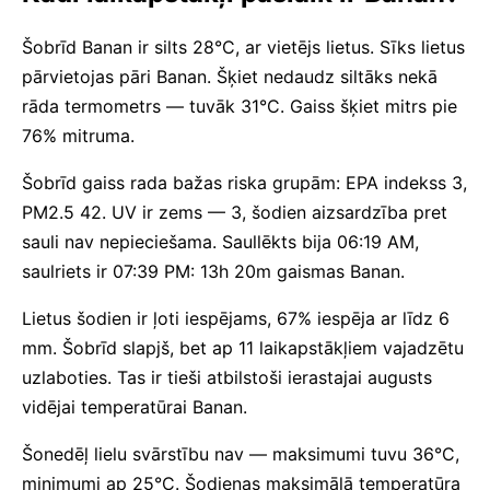
Šobrīd Banan ir silts 28°C, ar vietējs lietus. Sīks lietus
pārvietojas pāri Banan. Šķiet nedaudz siltāks nekā
rāda termometrs — tuvāk 31°C. Gaiss šķiet mitrs pie
76% mitruma.
Šobrīd gaiss rada bažas riska grupām: EPA indekss 3,
PM2.5 42. UV ir zems — 3, šodien aizsardzība pret
sauli nav nepieciešama. Saullēkts bija 06:19 AM,
saulriets ir 07:39 PM: 13h 20m gaismas Banan.
Lietus šodien ir ļoti iespējams, 67% iespēja ar līdz 6
mm. Šobrīd slapjš, bet ap 11 laikapstākļiem vajadzētu
uzlaboties. Tas ir tieši atbilstoši ierastajai augusts
vidējai temperatūrai Banan.
Šonedēļ lielu svārstību nav — maksimumi tuvu 36°C,
minimumi ap 25°C. Šodienas maksimālā temperatūra