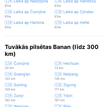
🇨🇳 Laika ap Naņdzjina
🇨🇳 Laika ap Handžou
Ķīna
Ķīna
🇨🇳 Laika ap Čuncjina
🇨🇳 Laika ap Cjindao
Ķīna
Ķīna
🇨🇳 Laika ap Harbina
🇨🇳 Laika ap Hefei
Ķīna
Ķīna
Tuvākās pilsētas Banan (līdz 300
km)
🇨🇳 Čuncjina
🇨🇳 Hechuan
20 km
73 km
🇨🇳 Guang’an
🇨🇳 Neijiang
122 km
145 km
🇨🇳 Suining
🇨🇳 Zigong
156 km
171 km
🇨🇳 Zunyi
🇨🇳 Yibin
192 km
197 km
🇨🇳 Wanxian
🇨🇳 Bijie