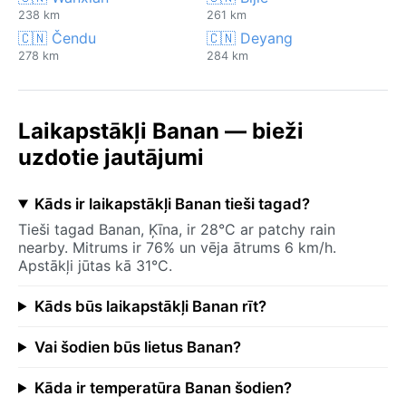
238 km
261 km
🇨🇳 Čendu
🇨🇳 Deyang
278 km
284 km
Laikapstākļi Banan — bieži
uzdotie jautājumi
Kāds ir laikapstākļi Banan tieši tagad?
Tieši tagad Banan, Ķīna, ir 28°C ar patchy rain
nearby. Mitrums ir 76% un vēja ātrums 6 km/h.
Apstākļi jūtas kā 31°C.
Kāds būs laikapstākļi Banan rīt?
Vai šodien būs lietus Banan?
Kāda ir temperatūra Banan šodien?