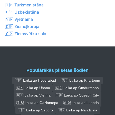
🇹🇲 Turkmenistāna
🇺🇿 Uzbekistāna
🇻🇳 Vjetnama
🇰🇵 Ziemeļkoreja
🇨🇽 Ziemsvētku sala
Populārākās pilsētas šodien
🇵🇰 Laika ap Hyderabad
🇸🇩 Laika ap Khartoum
🇨🇳 Laika ap Uhaņa
🇸🇩 Laika ap Omdurmāna
🇦🇹 Laika ap Vienna
🇵🇭 Laika ap Quezon City
🇹🇷 Laika ap Gaziantepa
🇦🇴 Laika ap Luanda
🇯🇵 Laika ap Saporo
🇨🇳 Laika ap Naņdzjina