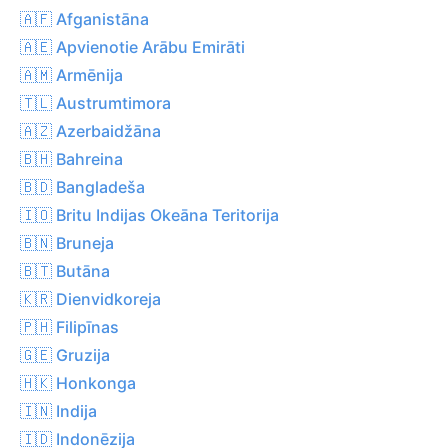
🇦🇫 Afganistāna
🇦🇪 Apvienotie Arābu Emirāti
🇦🇲 Armēnija
🇹🇱 Austrumtimora
🇦🇿 Azerbaidžāna
🇧🇭 Bahreina
🇧🇩 Bangladeša
🇮🇴 Britu Indijas Okeāna Teritorija
🇧🇳 Bruneja
🇧🇹 Butāna
🇰🇷 Dienvidkoreja
🇵🇭 Filipīnas
🇬🇪 Gruzija
🇭🇰 Honkonga
🇮🇳 Indija
🇮🇩 Indonēzija