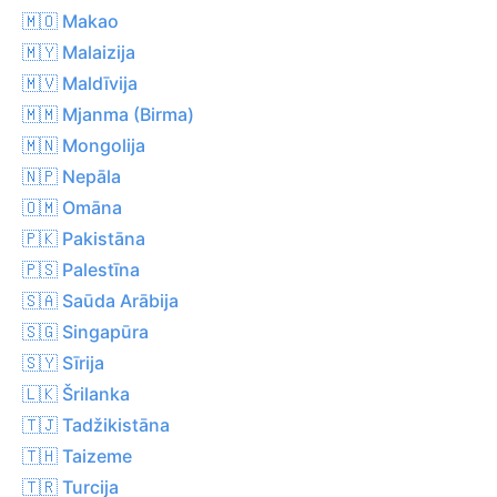
🇲🇴 Makao
🇲🇾 Malaizija
🇲🇻 Maldīvija
🇲🇲 Mjanma (Birma)
🇲🇳 Mongolija
🇳🇵 Nepāla
🇴🇲 Omāna
🇵🇰 Pakistāna
🇵🇸 Palestīna
🇸🇦 Saūda Arābija
🇸🇬 Singapūra
🇸🇾 Sīrija
🇱🇰 Šrilanka
🇹🇯 Tadžikistāna
🇹🇭 Taizeme
🇹🇷 Turcija