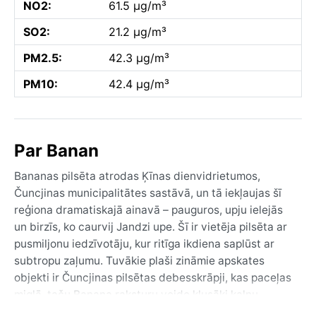
NO2:
61.5 µg/m³
SO2:
21.2 µg/m³
PM2.5:
42.3 µg/m³
PM10:
42.4 µg/m³
Par Banan
Bananas pilsēta atrodas Ķīnas dienvidrietumos,
Čuncjinas municipalitātes sastāvā, un tā iekļaujas šī
reģiona dramatiskajā ainavā – pauguros, upju ielejās
un birzīs, ko caurvij Jandzi upe. Šī ir vietēja pilsēta ar
pusmiljonu iedzīvotāju, kur ritīga ikdiena saplūst ar
subtropu zaļumu. Tuvākie plaši zināmie apskates
objekti ir Čuncjinas pilsētas debesskrāpji, kas paceļas
miglā, taču Banana raksturu veido klusāki kalnu
ciemati un lauksaimniecības terases. Reģions ir