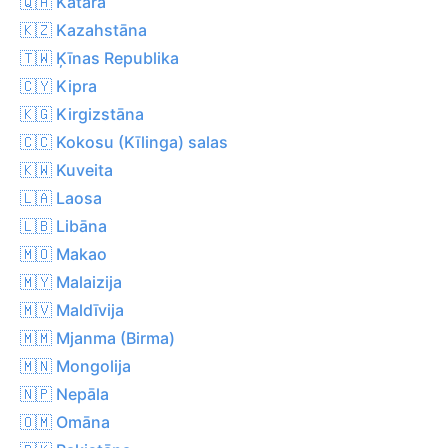
🇶🇦 Katara
🇰🇿 Kazahstāna
🇹🇼 Ķīnas Republika
🇨🇾 Kipra
🇰🇬 Kirgizstāna
🇨🇨 Kokosu (Kīlinga) salas
🇰🇼 Kuveita
🇱🇦 Laosa
🇱🇧 Libāna
🇲🇴 Makao
🇲🇾 Malaizija
🇲🇻 Maldīvija
🇲🇲 Mjanma (Birma)
🇲🇳 Mongolija
🇳🇵 Nepāla
🇴🇲 Omāna