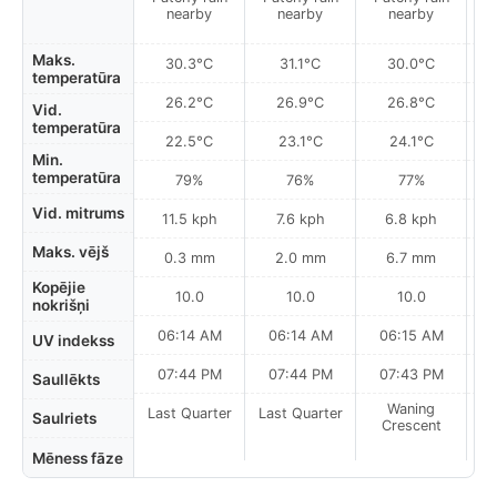
nearby
nearby
nearby
Maks.
30.3°C
31.1°C
30.0°C
temperatūra
26.2°C
26.9°C
26.8°C
Vid.
temperatūra
22.5°C
23.1°C
24.1°C
Min.
temperatūra
79%
76%
77%
Vid. mitrums
11.5 kph
7.6 kph
6.8 kph
Maks. vējš
0.3 mm
2.0 mm
6.7 mm
Kopējie
10.0
10.0
10.0
nokrišņi
06:14 AM
06:14 AM
06:15 AM
UV indekss
07:44 PM
07:44 PM
07:43 PM
Saullēkts
Waning
Last Quarter
Last Quarter
Saulriets
Crescent
Mēness fāze