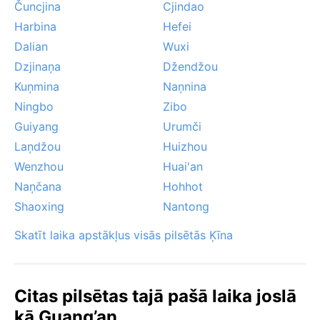
Čuncjina
Cjindao
Harbina
Hefei
Dalian
Wuxi
Dzjinaņa
Džendžou
Kuņmina
Naņnina
Ningbo
Zibo
Guiyang
Urumči
Laņdžou
Huizhou
Wenzhou
Huai'an
Naņčana
Hohhot
Shaoxing
Nantong
Skatīt laika apstākļus visās pilsētās Ķīna
Citas pilsētas tajā pašā laika joslā
kā Guang’an