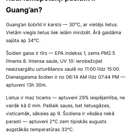
Guang’an?
Guang’an šobrīd ir karsts — 30°C, ar vietējs lietus.
Vietām viegls lietus liek ielām mirdzēt. Ārā gaidāma
sajūta ap 34°C.
Šodien gaiss ir tīrs — EPA indekss 1, zems PM2.5
līmenis 8. Intensa saule, UV 10: ierobežojiet
neaizsargātu uzturēšanos saulē no 11:00 līdz 15:00.
Dienasgaisma šodien ir no 06:14 AM līdz 07:44 PM —
aptuveni 13h 30m.
Lietus ir maz ticams — aptuveni 29% iespējamība, ne
vairāk kā 0 mm. Pašlaik sauss, bet lietusgāzes,
visticamāk, sāksies ap 9. Šodiena ir vēsāka nekā
parasti — aptuveni 2°C zem tipiskās augusts
augstākās temperatūras 33°C.