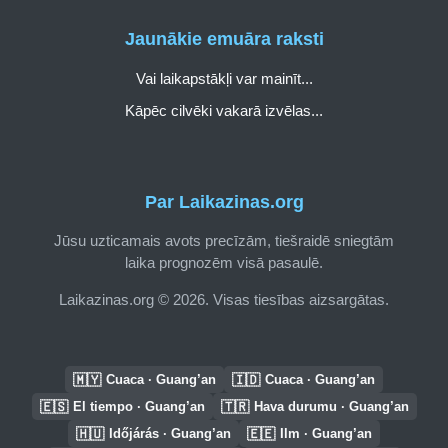
Jaunākie emuāra raksti
Vai laikapstākļi var mainīt...
Kāpēc cilvēki vakarā izvēlas...
Par Laikazinas.org
Jūsu uzticamais avots precīzām, tiešraidē sniegtām
laika prognozēm visā pasaulē.
Laikazinas.org © 2026. Visas tiesības aizsargātas.
🇲🇾
🇮🇩
Cuaca · Guang’an
Cuaca · Guang’an
🇪🇸
🇹🇷
El tiempo · Guang’an
Hava durumu · Guang’an
🇭🇺
🇪🇪
Időjárás · Guang’an
Ilm · Guang’an