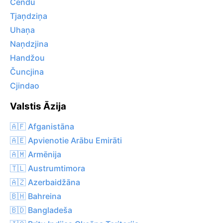
Čendu
Tjaņdziņa
Uhaņa
Naņdzjina
Handžou
Čuncjina
Cjindao
Valstis Āzija
🇦🇫 Afganistāna
🇦🇪 Apvienotie Arābu Emirāti
🇦🇲 Armēnija
🇹🇱 Austrumtimora
🇦🇿 Azerbaidžāna
🇧🇭 Bahreina
🇧🇩 Bangladeša