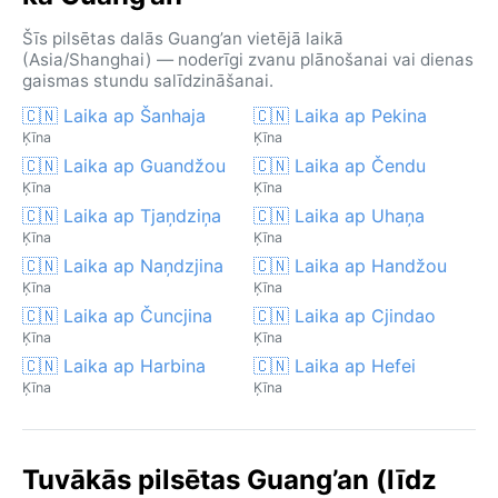
Šīs pilsētas dalās Guang’an vietējā laikā
(Asia/Shanghai) — noderīgi zvanu plānošanai vai dienas
gaismas stundu salīdzināšanai.
🇨🇳 Laika ap Šanhaja
🇨🇳 Laika ap Pekina
Ķīna
Ķīna
🇨🇳 Laika ap Guandžou
🇨🇳 Laika ap Čendu
Ķīna
Ķīna
🇨🇳 Laika ap Tjaņdziņa
🇨🇳 Laika ap Uhaņa
Ķīna
Ķīna
🇨🇳 Laika ap Naņdzjina
🇨🇳 Laika ap Handžou
Ķīna
Ķīna
🇨🇳 Laika ap Čuncjina
🇨🇳 Laika ap Cjindao
Ķīna
Ķīna
🇨🇳 Laika ap Harbina
🇨🇳 Laika ap Hefei
Ķīna
Ķīna
Tuvākās pilsētas Guang’an (līdz