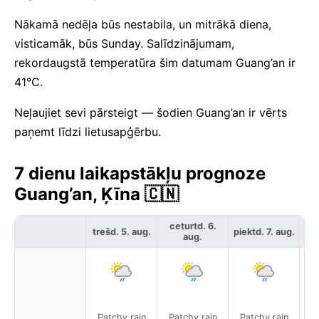
Nākamā nedēļa būs nestabila, un mitrākā diena,
visticamāk, būs Sunday. Salīdzinājumam,
rekordaugstā temperatūra šim datumam Guang’an ir
41°C.
Neļaujiet sevi pārsteigt — šodien Guang’an ir vērts
paņemt līdzi lietusapģērbu.
7 dienu laikapstākļu prognoze
Guang’an, Ķīna 🇨🇳
ceturtd. 6.
trešd. 5. aug.
piektd. 7. aug.
ses
aug.
Patchy rain
Patchy rain
Patchy rain
P