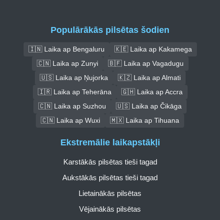
Populārākās pilsētas šodien
🇮🇳 Laika ap Bengaluru
🇰🇪 Laika ap Kakamega
🇨🇳 Laika ap Zunyi
🇧🇫 Laika ap Vagadugu
🇺🇸 Laika ap Ņujorka
🇰🇿 Laika ap Almati
🇮🇷 Laika ap Teherāna
🇬🇭 Laika ap Accra
🇨🇳 Laika ap Suzhou
🇺🇸 Laika ap Čikāga
🇨🇳 Laika ap Wuxi
🇲🇽 Laika ap Tihuana
Ekstremālie laikapstākļi
Karstākās pilsētas tieši tagad
Aukstākās pilsētas tieši tagad
Lietainākās pilsētas
Vējainākās pilsētas