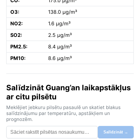
CO:
175.0 µg/m³
O3:
138.0 µg/m³
NO2:
1.6 µg/m³
SO2:
2.5 µg/m³
PM2.5:
8.4 µg/m³
PM10:
8.6 µg/m³
Salīdzināt Guang’an laikapstākļus
ar citu pilsētu
Meklējiet jebkuru pilsētu pasaulē un skatiet blakus
salīdzinājumu par temperatūru, apstākļiem un
prognozēm.
Salīdzināt →