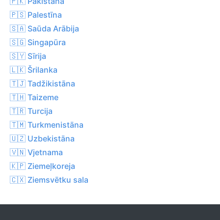
🇵🇰 Pakistāna
🇵🇸 Palestīna
🇸🇦 Saūda Arābija
🇸🇬 Singapūra
🇸🇾 Sīrija
🇱🇰 Šrilanka
🇹🇯 Tadžikistāna
🇹🇭 Taizeme
🇹🇷 Turcija
🇹🇲 Turkmenistāna
🇺🇿 Uzbekistāna
🇻🇳 Vjetnama
🇰🇵 Ziemeļkoreja
🇨🇽 Ziemsvētku sala