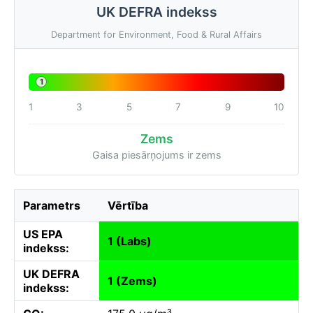
UK DEFRA indekss
Department for Environment, Food & Rural Affairs
1
1
3
5
7
9
10
Zems
Gaisa piesārņojums ir zems
Parametrs
Vērtība
US EPA
1 (Labs)
indekss:
UK DEFRA
1 (Zems)
indekss: