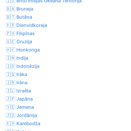
🇮🇴 Britu Indijas Okeāna Teritorija
🇧🇳 Bruneja
🇧🇹 Butāna
🇰🇷 Dienvidkoreja
🇵🇭 Filipīnas
🇬🇪 Gruzija
🇭🇰 Honkonga
🇮🇳 Indija
🇮🇩 Indonēzija
🇮🇶 Irāka
🇮🇷 Irāna
🇮🇱 Izraēla
🇯🇵 Japāna
🇾🇪 Jemena
🇯🇴 Jordānija
🇰🇭 Kambodža