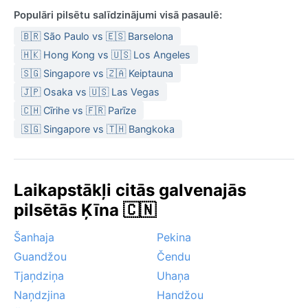
Populāri pilsētu salīdzinājumi visā pasaulē:
🇧🇷 São Paulo vs 🇪🇸 Barselona
🇭🇰 Hong Kong vs 🇺🇸 Los Angeles
🇸🇬 Singapore vs 🇿🇦 Keiptauna
🇯🇵 Osaka vs 🇺🇸 Las Vegas
🇨🇭 Cīrihe vs 🇫🇷 Parīze
🇸🇬 Singapore vs 🇹🇭 Bangkoka
Laikapstākļi citās galvenajās
pilsētās Ķīna 🇨🇳
Šanhaja
Pekina
Guandžou
Čendu
Tjaņdziņa
Uhaņa
Naņdzjina
Handžou