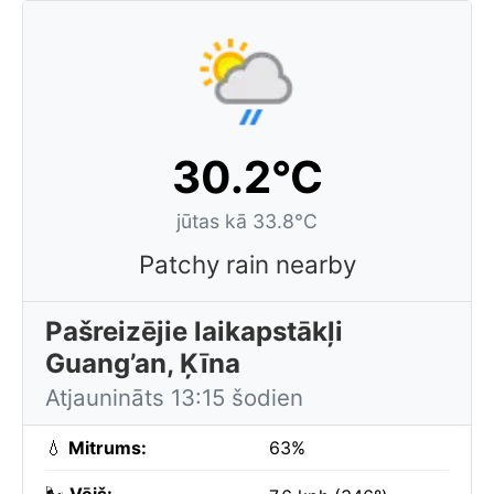
30.2°C
jūtas kā 33.8°C
Patchy rain nearby
Pašreizējie laikapstākļi
Guang’an, Ķīna
Atjaunināts 13:15 šodien
💧
Mitrums:
63%