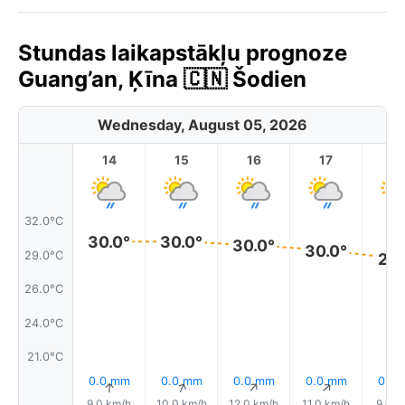
Stundas laikapstākļu prognoze
Guang’an, Ķīna 🇨🇳 Šodien
Wednesday, August 05, 2026
14
15
16
17
1
32.0°C
30.0°
30.0°
30.0°
30.0°
29.0°C
29.
26.0°C
24.0°C
21.0°C
0.0 mm
0.0 mm
0.0 mm
0.0 mm
0.0
↑
↑
↑
↑
9.0 km/h
10.0 km/h
12.0 km/h
11.0 km/h
9.0 k