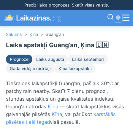
Precīzi laika prognozes
.
Skatīt visas valstis
.
☰
Laikazinas.
org
🌐
Sākums
>
Ķīna
>
Guang’an
Laika apstākļi Guang’an, Ķīna 🇨🇳
Prognoze
Laiks augustā
Laiks septembrī
Gada vidējie rādītāji
Ķīna laikapstākļi
Tiešraides laikapstākļi Guang’an, pašlaik 30°C ar
patchy rain nearby. Skatīt 7 dienu prognozi,
stundas apstākļus un gaisa kvalitātes indeksu.
Guang’an atrodas
Ķīna
— skatīt laikapstākļus visās
galvenajās pilsētās
Ķīna
, vai pārlūkot
karstākās
pilsētas tieši tagad
visā pasaulē.