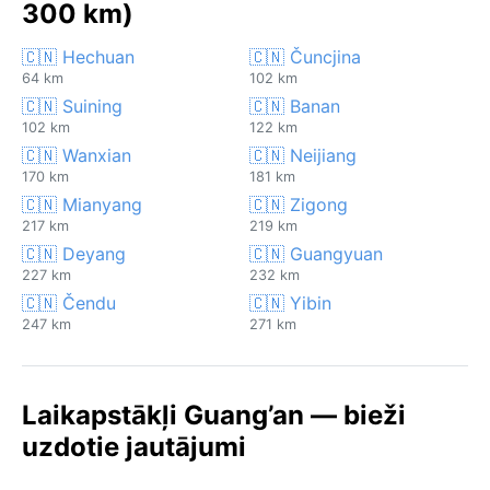
300 km)
🇨🇳 Hechuan
🇨🇳 Čuncjina
64 km
102 km
🇨🇳 Suining
🇨🇳 Banan
102 km
122 km
🇨🇳 Wanxian
🇨🇳 Neijiang
170 km
181 km
🇨🇳 Mianyang
🇨🇳 Zigong
217 km
219 km
🇨🇳 Deyang
🇨🇳 Guangyuan
227 km
232 km
🇨🇳 Čendu
🇨🇳 Yibin
247 km
271 km
Laikapstākļi Guang’an — bieži
uzdotie jautājumi