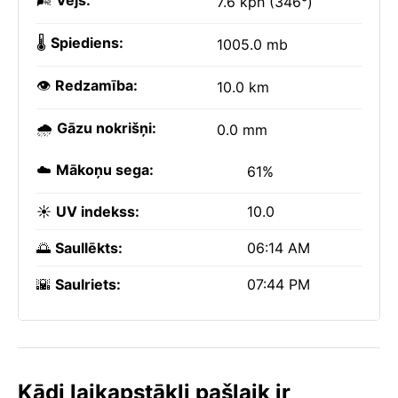
🌬️
Vējš:
7.6 kph (346°)
🌡️
Spiediens:
1005.0 mb
👁️
Redzamība:
10.0 km
🌧️
Gāzu nokrišņi:
0.0 mm
☁️
Mākoņu sega:
61%
☀️
UV indekss:
10.0
🌅
Saullēkts:
06:14 AM
🌇
Saulriets:
07:44 PM
Kādi laikapstākļi pašlaik ir