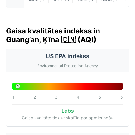
Gaisa kvalitātes indekss in
Guang’an, Ķīna 🇨🇳 (AQI)
US EPA indekss
Environmental Protection Agency
1
1
2
3
4
5
6
Labs
Gaisa kvalitāte tiek uzskatīta par apmierinošu