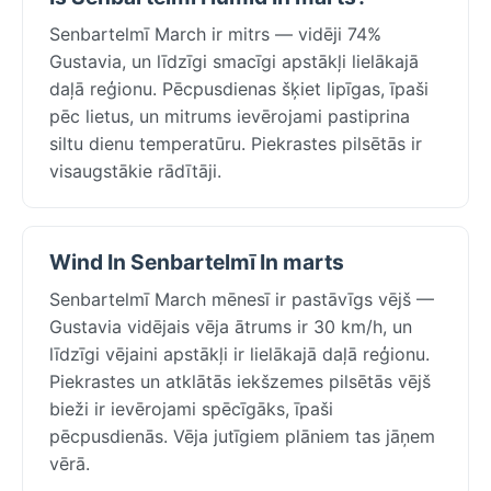
Senbartelmī March ir mitrs — vidēji 74%
Gustavia, un līdzīgi smacīgi apstākļi lielākajā
daļā reģionu. Pēcpusdienas šķiet lipīgas, īpaši
pēc lietus, un mitrums ievērojami pastiprina
siltu dienu temperatūru. Piekrastes pilsētās ir
visaugstākie rādītāji.
Wind In Senbartelmī In marts
Senbartelmī March mēnesī ir pastāvīgs vējš —
Gustavia vidējais vēja ātrums ir 30 km/h, un
līdzīgi vējaini apstākļi ir lielākajā daļā reģionu.
Piekrastes un atklātās iekšzemes pilsētās vējš
bieži ir ievērojami spēcīgāks, īpaši
pēcpusdienās. Vēja jutīgiem plāniem tas jāņem
vērā.