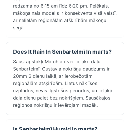
redzama no 6:15 am līdz 6:20 pm. Pelēkais,
mākoņainais modelis ir konsekvents visā valstī,
ar nelielām reģionālām atšķirībām mākoņu
segā.
Does It Rain In Senbartelmī In marts?
Sausi apstākļi March aptver lielāko daļu
Senbartelmī: Gustavia nokrišņu daudzums ir
20mm 6 dienu laikā, ar ierobežotām
reģionālām atšķirībām. Lietus nāk īsos
uzplūdos, nevis ilgstošos periodos, un lielākā
daļa dienu paiet bez nokrišņiem. Sausākajos
reģionos nokrišņu ir ievērojami mazāk.
Is Senbartelmī Humid In marts?