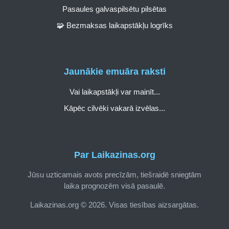
Pasaules galvaspilsētu pilsētas
🧩 Bezmaksas laikapstākļu logrīks
Jaunākie emuāra raksti
Vai laikapstākļi var mainīt...
Kāpēc cilvēki vakarā izvēlas...
Par Laikazinas.org
Jūsu uzticamais avots precīzām, tiešraidē sniegtām
laika prognozēm visā pasaulē.
Laikazinas.org © 2026. Visas tiesības aizsargātas.