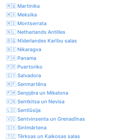
🇲🇶 Martinika
🇲🇽 Meksika
🇲🇸 Montserrata
🇳🇱 Netherlands Antilles
🇧🇶 Nīderlandes Karību salas
🇳🇮 Nikaragva
🇵🇦 Panama
🇵🇷 Puertoriko
🇸🇻 Salvadora
🇲🇫 Senmartēna
🇵🇲 Senpjēra un Mikelona
🇰🇳 Sentkitsa un Nevisa
🇱🇨 Sentlūsija
🇻🇨 Sentvinsenta un Grenadīnas
🇸🇽 Sintmārtena
🇹🇨 Tērksas un Kaikosas salas