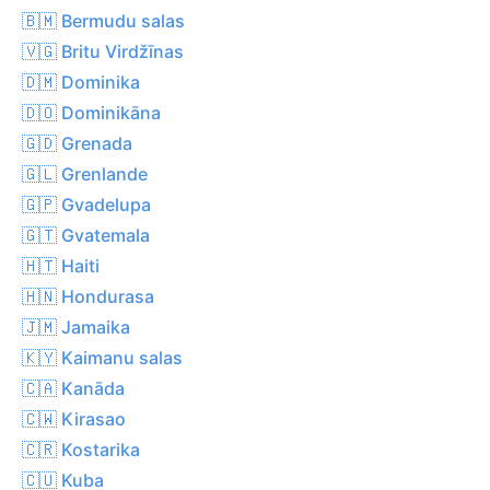
🇧🇲 Bermudu salas
🇻🇬 Britu Virdžīnas
🇩🇲 Dominika
🇩🇴 Dominikāna
🇬🇩 Grenada
🇬🇱 Grenlande
🇬🇵 Gvadelupa
🇬🇹 Gvatemala
🇭🇹 Haiti
🇭🇳 Hondurasa
🇯🇲 Jamaika
🇰🇾 Kaimanu salas
🇨🇦 Kanāda
🇨🇼 Kirasao
🇨🇷 Kostarika
🇨🇺 Kuba