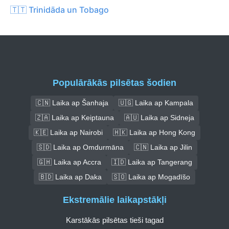
🇹🇹 Trinidāda un Tobago
Populārākās pilsētas šodien
🇨🇳 Laika ap Šanhaja
🇺🇬 Laika ap Kampala
🇿🇦 Laika ap Keiptauna
🇦🇺 Laika ap Sidneja
🇰🇪 Laika ap Nairobi
🇭🇰 Laika ap Hong Kong
🇸🇩 Laika ap Omdurmāna
🇨🇳 Laika ap Jilin
🇬🇭 Laika ap Accra
🇮🇩 Laika ap Tangerang
🇧🇩 Laika ap Daka
🇸🇴 Laika ap Mogadīšo
Ekstremālie laikapstākļi
Karstākās pilsētas tieši tagad