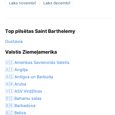
Laiks novembrī
Laiks decembrī
Top pilsētas Saint Barthelemy
Gustavia
Valstis Ziemeļamerika
🇺🇸 Amerikas Savienotās Valstis
🇦🇮 Angilja
🇦🇬 Antigva un Barbuda
🇦🇼 Aruba
🇻🇮 ASV Virdžīnas
🇧🇸 Bahamu salas
🇧🇧 Barbadosa
🇧🇿 Beliza