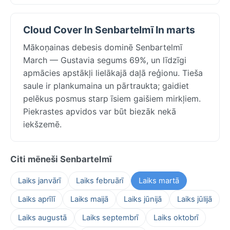
Cloud Cover In Senbartelmī In marts
Mākoņainas debesis dominē Senbartelmī
March — Gustavia segums 69%, un līdzīgi
apmācies apstākļi lielākajā daļā reģionu. Tieša
saule ir plankumaina un pārtraukta; gaidiet
pelēkus posmus starp īsiem gaišiem mirkļiem.
Piekrastes apvidos var būt biezāk nekā
iekšzemē.
Citi mēneši Senbartelmī
Laiks janvārī
Laiks februārī
Laiks martā
Laiks aprīlī
Laiks maijā
Laiks jūnijā
Laiks jūlijā
Laiks augustā
Laiks septembrī
Laiks oktobrī