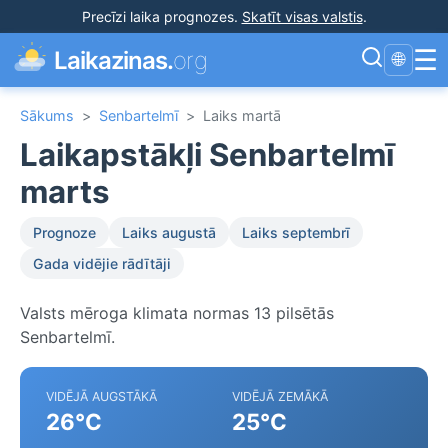
Precīzi laika prognozes
.
Skatīt visas valstis
.
☰
Laikazinas.
org
🌐
Sākums
>
Senbartelmī
>
Laiks martā
Laikapstākļi Senbartelmī
marts
Prognoze
Laiks augustā
Laiks septembrī
Gada vidējie rādītāji
Valsts mēroga klimata normas 13 pilsētās
Senbartelmī.
VIDĒJĀ AUGSTĀKĀ
VIDĒJĀ ZEMĀKĀ
26°C
25°C