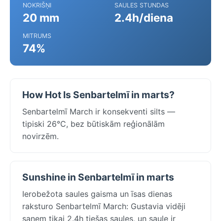
NOKRIŠŅI
SAULES STUNDAS
20 mm
2.4h/diena
MITRUMS
74%
How Hot Is Senbartelmī in marts?
Senbartelmī March ir konsekventi silts —
tipiski 26°C, bez būtiskām reģionālām
novirzēm.
Sunshine in Senbartelmī in marts
Ierobežota saules gaisma un īsas dienas
raksturo Senbartelmī March: Gustavia vidēji
saņem tikai 2.4h tiešas saules, un saule ir