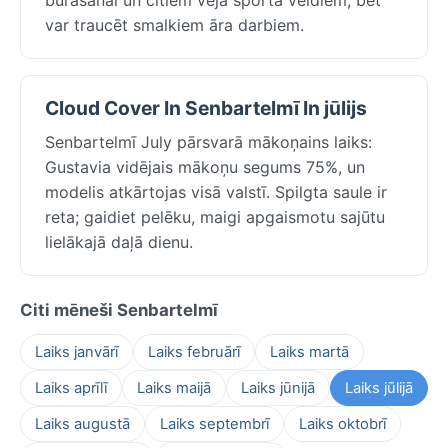
var traucēt smalkiem āra darbiem.
Cloud Cover In Senbartelmī In jūlijs
Senbartelmī July pārsvarā mākoņains laiks:
Gustavia vidējais mākoņu segums 75%, un
modelis atkārtojas visā valstī. Spilgta saule ir
reta; gaidiet pelēku, maigi apgaismotu sajūtu
lielākajā daļā dienu.
Citi mēneši Senbartelmī
Laiks janvārī
Laiks februārī
Laiks martā
Laiks aprīlī
Laiks maijā
Laiks jūnijā
Laiks jūlijā
Laiks augustā
Laiks septembrī
Laiks oktobrī