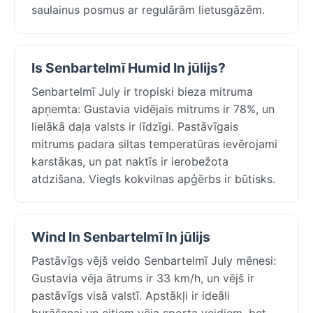
saulainus posmus ar regulārām lietusgāzēm.
Is Senbartelmī Humid In jūlijs?
Senbartelmī July ir tropiski bieza mitruma
apņemta: Gustavia vidējais mitrums ir 78%, un
lielākā daļa valsts ir līdzīgi. Pastāvīgais
mitrums padara siltas temperatūras ievērojami
karstākas, un pat naktīs ir ierobežota
atdzišana. Viegls kokvilnas apģērbs ir būtisks.
Wind In Senbartelmī In jūlijs
Pastāvīgs vējš veido Senbartelmī July mēnesi:
Gustavia vēja ātrums ir 33 km/h, un vējš ir
pastāvīgs visā valstī. Apstākļi ir ideāli
burāšanai un citiem vēja sporta veidiem, bet