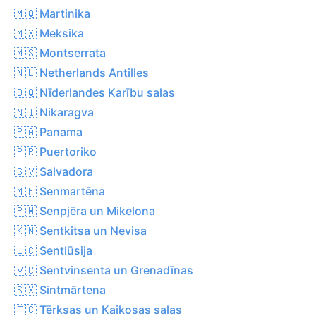
🇲🇶 Martinika
🇲🇽 Meksika
🇲🇸 Montserrata
🇳🇱 Netherlands Antilles
🇧🇶 Nīderlandes Karību salas
🇳🇮 Nikaragva
🇵🇦 Panama
🇵🇷 Puertoriko
🇸🇻 Salvadora
🇲🇫 Senmartēna
🇵🇲 Senpjēra un Mikelona
🇰🇳 Sentkitsa un Nevisa
🇱🇨 Sentlūsija
🇻🇨 Sentvinsenta un Grenadīnas
🇸🇽 Sintmārtena
🇹🇨 Tērksas un Kaikosas salas