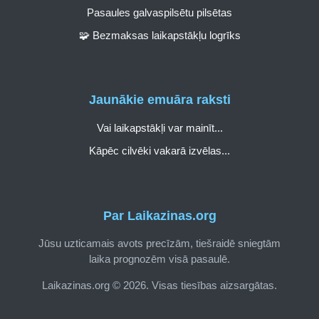
Pasaules galvaspilsētu pilsētas
🧩 Bezmaksas laikapstākļu logrīks
Jaunākie emuāra raksti
Vai laikapstākļi var mainīt...
Kāpēc cilvēki vakarā izvēlas...
Par Laikazinas.org
Jūsu uzticamais avots precīzām, tiešraidē sniegtām
laika prognozēm visā pasaulē.
Laikazinas.org © 2026. Visas tiesības aizsargātas.