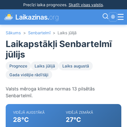
Precīzi laika prognozes
.
Skatīt visas valstis
.
☰
Laikazinas.
org
🌐
Sākums
>
Senbartelmī
>
Laiks jūlijā
Laikapstākļi Senbartelmī
jūlijs
Prognoze
Laiks jūlijā
Laiks augustā
Gada vidējie rādītāji
Valsts mēroga klimata normas 13 pilsētās
Senbartelmī.
VIDĒJĀ AUGSTĀKĀ
VIDĒJĀ ZEMĀKĀ
28°C
27°C