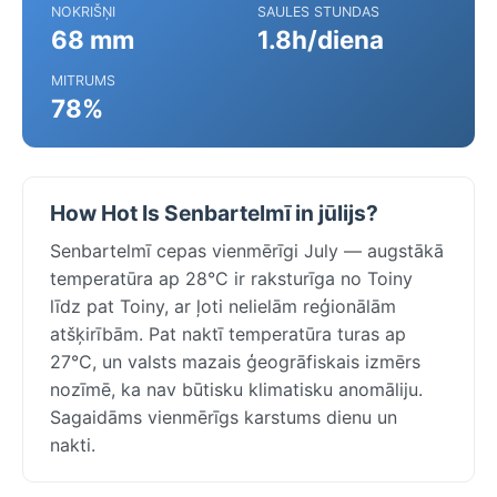
NOKRIŠŅI
SAULES STUNDAS
68 mm
1.8h/diena
MITRUMS
78%
How Hot Is Senbartelmī in jūlijs?
Senbartelmī cepas vienmērīgi July — augstākā
temperatūra ap 28°C ir raksturīga no Toiny
līdz pat Toiny, ar ļoti nelielām reģionālām
atšķirībām. Pat naktī temperatūra turas ap
27°C, un valsts mazais ģeogrāfiskais izmērs
nozīmē, ka nav būtisku klimatisku anomāliju.
Sagaidāms vienmērīgs karstums dienu un
nakti.