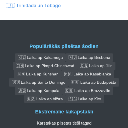
🇹🇹 Trinidāda un Tobago
Populārākās pilsētas šodien
🇰🇪 Laika ap Kakamega
🇦🇺 Laika ap Brisbena
🇮🇳 Laika ap Pimpri-Chinchwad
🇨🇳 Laika ap Jilin
🇨🇳 Laika ap Kunshan
🇲🇦 Laika ap Kasablanka
🇩🇴 Laika ap Santo Domingo
🇭🇺 Laika ap Budapešta
🇺🇬 Laika ap Kampala
🇨🇬 Laika ap Brazzaville
🇩🇿 Laika ap Alžīra
🇪🇨 Laika ap Kito
Ekstremālie laikapstākļi
Karstākās pilsētas tieši tagad