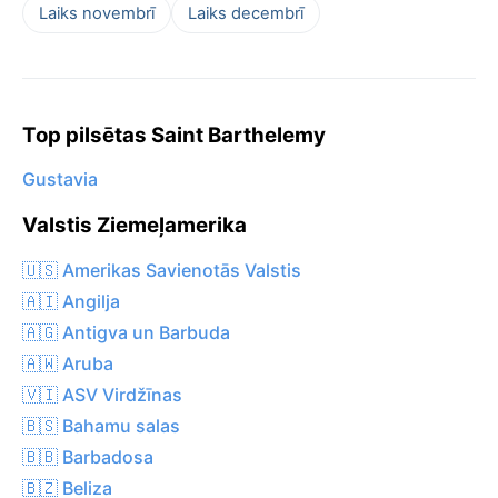
Laiks novembrī
Laiks decembrī
Top pilsētas Saint Barthelemy
Gustavia
Valstis Ziemeļamerika
🇺🇸 Amerikas Savienotās Valstis
🇦🇮 Angilja
🇦🇬 Antigva un Barbuda
🇦🇼 Aruba
🇻🇮 ASV Virdžīnas
🇧🇸 Bahamu salas
🇧🇧 Barbadosa
🇧🇿 Beliza