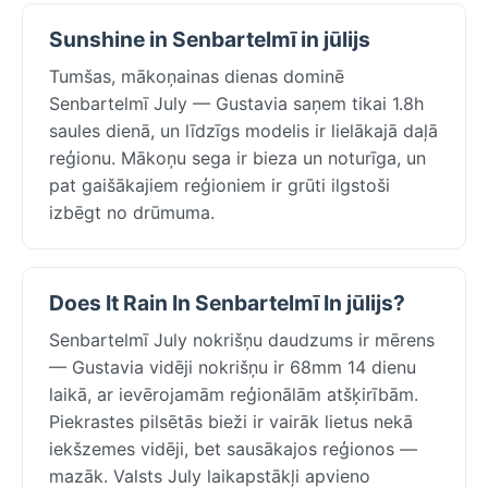
Sunshine in Senbartelmī in jūlijs
Tumšas, mākoņainas dienas dominē
Senbartelmī July — Gustavia saņem tikai 1.8h
saules dienā, un līdzīgs modelis ir lielākajā daļā
reģionu. Mākoņu sega ir bieza un noturīga, un
pat gaišākajiem reģioniem ir grūti ilgstoši
izbēgt no drūmuma.
Does It Rain In Senbartelmī In jūlijs?
Senbartelmī July nokrišņu daudzums ir mērens
— Gustavia vidēji nokrišņu ir 68mm 14 dienu
laikā, ar ievērojamām reģionālām atšķirībām.
Piekrastes pilsētās bieži ir vairāk lietus nekā
iekšzemes vidēji, bet sausākajos reģionos —
mazāk. Valsts July laikapstākļi apvieno