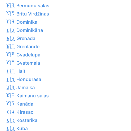
🇧🇲 Bermudu salas
🇻🇬 Britu Virdžīnas
🇩🇲 Dominika
🇩🇴 Dominikāna
🇬🇩 Grenada
🇬🇱 Grenlande
🇬🇵 Gvadelupa
🇬🇹 Gvatemala
🇭🇹 Haiti
🇭🇳 Hondurasa
🇯🇲 Jamaika
🇰🇾 Kaimanu salas
🇨🇦 Kanāda
🇨🇼 Kirasao
🇨🇷 Kostarika
🇨🇺 Kuba