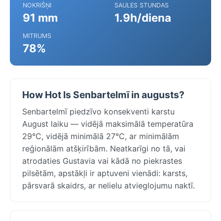
NOKRIŠŅI
SAULES STUNDAS
91 mm
1.9h/diena
MITRUMS
78%
How Hot Is Senbartelmī in augusts?
Senbartelmī piedzīvo konsekventi karstu
August laiku — vidējā maksimālā temperatūra
29°C, vidējā minimālā 27°C, ar minimālām
reģionālām atšķirībām. Neatkarīgi no tā, vai
atrodaties Gustavia vai kādā no piekrastes
pilsētām, apstākļi ir aptuveni vienādi: karsts,
pārsvarā skaidrs, ar nelielu atvieglojumu naktī.