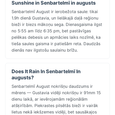
Sunshine in Senbartelmī in augusts
Senbartelmī August ir ierobežota saule: tikai
1.9h dienā Gustavia, un lielākajā daļā reģionu
bieži ir biezs mākoņu sega. Dienasgaisma ilgst
no 5:55 am līdz 6:35 pm, bet pastāvīgas
pelēkas debesis un apmācies laiks nozīmē, ka
tieša saules gaisma ir patiešām reta. Daudzās
dienās nav ilgstošu saulainu brīžu.
Does It Rain In Senbartelmī In
augusts?
Senbartelmī August nokrišņu daudzums ir
mērens — Gustavia vidēji nokrišņu ir 91mm 15
dienu laikā, ar ievērojamām reģionālām
atšķirībām. Piekrastes pilsētās bieži ir vairāk
lietus nekā iekšzemes vidēji, bet sausākajos