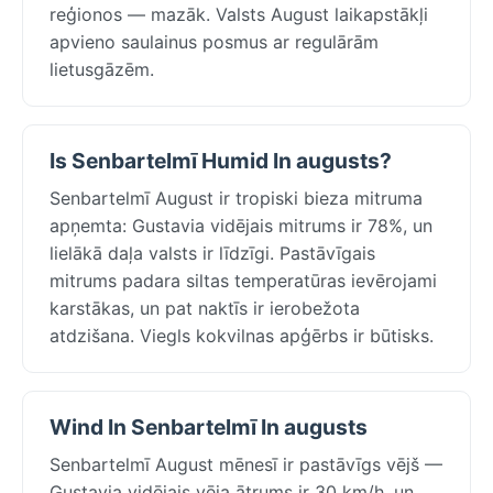
reģionos — mazāk. Valsts August laikapstākļi
apvieno saulainus posmus ar regulārām
lietusgāzēm.
Is Senbartelmī Humid In augusts?
Senbartelmī August ir tropiski bieza mitruma
apņemta: Gustavia vidējais mitrums ir 78%, un
lielākā daļa valsts ir līdzīgi. Pastāvīgais
mitrums padara siltas temperatūras ievērojami
karstākas, un pat naktīs ir ierobežota
atdzišana. Viegls kokvilnas apģērbs ir būtisks.
Wind In Senbartelmī In augusts
Senbartelmī August mēnesī ir pastāvīgs vējš —
Gustavia vidējais vēja ātrums ir 30 km/h, un