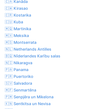
🇨🇦 Kanāda
🇨🇼 Kirasao
🇨🇷 Kostarika
🇨🇺 Kuba
🇲🇶 Martinika
🇲🇽 Meksika
🇲🇸 Montserrata
🇳🇱 Netherlands Antilles
🇧🇶 Nīderlandes Karību salas
🇳🇮 Nikaragva
🇵🇦 Panama
🇵🇷 Puertoriko
🇸🇻 Salvadora
🇲🇫 Senmartēna
🇵🇲 Senpjēra un Mikelona
🇰🇳 Sentkitsa un Nevisa