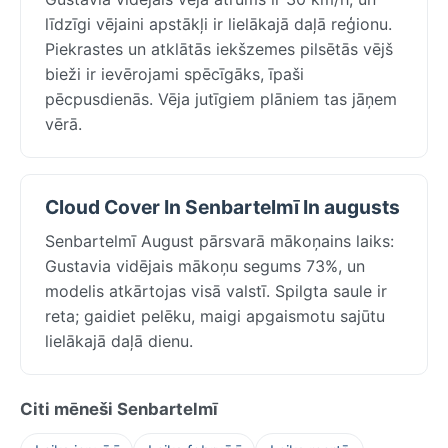
līdzīgi vējaini apstākļi ir lielākajā daļā reģionu.
Piekrastes un atklātās iekšzemes pilsētās vējš
bieži ir ievērojami spēcīgāks, īpaši
pēcpusdienās. Vēja jutīgiem plāniem tas jāņem
vērā.
Cloud Cover In Senbartelmī In augusts
Senbartelmī August pārsvarā mākoņains laiks:
Gustavia vidējais mākoņu segums 73%, un
modelis atkārtojas visā valstī. Spilgta saule ir
reta; gaidiet pelēku, maigi apgaismotu sajūtu
lielākajā daļā dienu.
Citi mēneši Senbartelmī