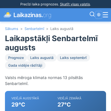
Precīzi laika prognozes
.
Skatīt visas valstis
.
☰
Laikazinas.
org
🌐
Sākums
>
Senbartelmī
>
Laiks augustā
Laikapstākļi Senbartelmī
augusts
Prognoze
Laiks augustā
Laiks septembrī
Gada vidējie rādītāji
Valsts mēroga klimata normas 13 pilsētās
Senbartelmī.
VIDĒJĀ AUGSTĀKĀ
VIDĒJĀ ZEMĀKĀ
29°C
27°C