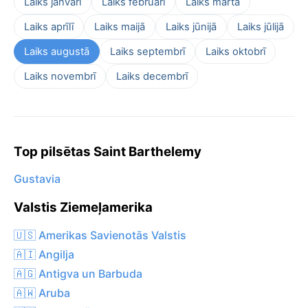
Laiks janvārī
Laiks februārī
Laiks martā
Laiks aprīlī
Laiks maijā
Laiks jūnijā
Laiks jūlijā
Laiks augustā
Laiks septembrī
Laiks oktobrī
Laiks novembrī
Laiks decembrī
Top pilsētas Saint Barthelemy
Gustavia
Valstis Ziemeļamerika
🇺🇸 Amerikas Savienotās Valstis
🇦🇮 Angilja
🇦🇬 Antigva un Barbuda
🇦🇼 Aruba