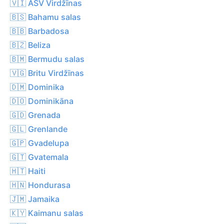
🇻🇮 ASV Virdžīnas
🇧🇸 Bahamu salas
🇧🇧 Barbadosa
🇧🇿 Beliza
🇧🇲 Bermudu salas
🇻🇬 Britu Virdžīnas
🇩🇲 Dominika
🇩🇴 Dominikāna
🇬🇩 Grenada
🇬🇱 Grenlande
🇬🇵 Gvadelupa
🇬🇹 Gvatemala
🇭🇹 Haiti
🇭🇳 Hondurasa
🇯🇲 Jamaika
🇰🇾 Kaimanu salas