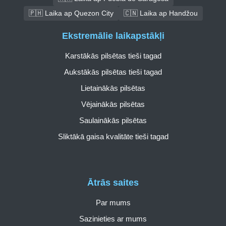
🇵🇭 Laika ap Quezon City
🇨🇳 Laika ap Handžou
Ekstremālie laikapstākļi
Karstākās pilsētas tieši tagad
Aukstākās pilsētas tieši tagad
Lietainākās pilsētas
Vējainākās pilsētas
Saulainākās pilsētas
Sliktākā gaisa kvalitāte tieši tagad
Ātrās saites
Par mums
Sazinieties ar mums