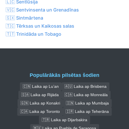
🇱🇨 Sentlūsija
🇻🇨 Sentvinsenta un Grenadīnas
🇸🇽 Sintmārtena
🇹🇨 Tērksas un Kaikosas salas
🇹🇹 Trinidāda un Tobago
Populārākās pilsētas šodien
🇨🇳 Laika ap Lu’an
🇦🇺 Laika ap Brisbena
🇸🇦 Laika ap Rijāda
🇨🇦 Laika ap Monreāla
🇬🇳 Laika ap Konakri
🇮🇳 Laika ap Mumbaja
🇨🇦 Laika ap Toronto
🇮🇷 Laika ap Teherāna
🇹🇷 Laika ap Dijarbakira
🇲🇽 Laika ap Puebla de Saragosa