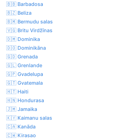
🇧🇧 Barbadosa
🇧🇿 Beliza
🇧🇲 Bermudu salas
🇻🇬 Britu Virdžīnas
🇩🇲 Dominika
🇩🇴 Dominikāna
🇬🇩 Grenada
🇬🇱 Grenlande
🇬🇵 Gvadelupa
🇬🇹 Gvatemala
🇭🇹 Haiti
🇭🇳 Hondurasa
🇯🇲 Jamaika
🇰🇾 Kaimanu salas
🇨🇦 Kanāda
🇨🇼 Kirasao