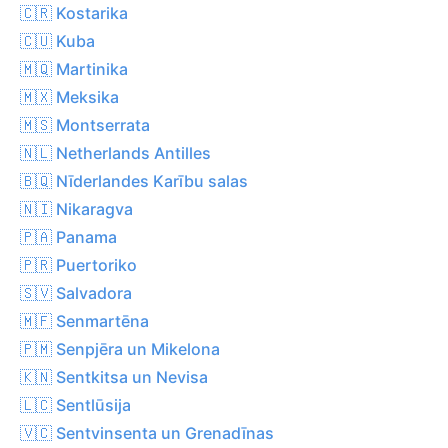
🇨🇷 Kostarika
🇨🇺 Kuba
🇲🇶 Martinika
🇲🇽 Meksika
🇲🇸 Montserrata
🇳🇱 Netherlands Antilles
🇧🇶 Nīderlandes Karību salas
🇳🇮 Nikaragva
🇵🇦 Panama
🇵🇷 Puertoriko
🇸🇻 Salvadora
🇲🇫 Senmartēna
🇵🇲 Senpjēra un Mikelona
🇰🇳 Sentkitsa un Nevisa
🇱🇨 Sentlūsija
🇻🇨 Sentvinsenta un Grenadīnas