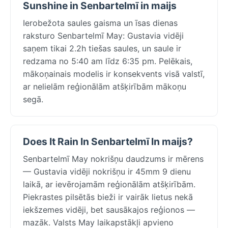
Sunshine in Senbartelmī in maijs
Ierobežota saules gaisma un īsas dienas
raksturo Senbartelmī May: Gustavia vidēji
saņem tikai 2.2h tiešas saules, un saule ir
redzama no 5:40 am līdz 6:35 pm. Pelēkais,
mākoņainais modelis ir konsekvents visā valstī,
ar nelielām reģionālām atšķirībām mākoņu
segā.
Does It Rain In Senbartelmī In maijs?
Senbartelmī May nokrišņu daudzums ir mērens
— Gustavia vidēji nokrišņu ir 45mm 9 dienu
laikā, ar ievērojamām reģionālām atšķirībām.
Piekrastes pilsētās bieži ir vairāk lietus nekā
iekšzemes vidēji, bet sausākajos reģionos —
mazāk. Valsts May laikapstākļi apvieno