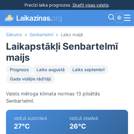
Precīzi laika prognozes
.
Skatīt visas valstis
.
☰
Laikazinas.
org
🌐
Sākums
>
Senbartelmī
>
Laiks maijā
Laikapstākļi Senbartelmī
maijs
Prognoze
Laiks augustā
Laiks septembrī
Gada vidējie rādītāji
Valsts mēroga klimata normas 13 pilsētās
Senbartelmī.
VIDĒJĀ AUGSTĀKĀ
VIDĒJĀ ZEMĀKĀ
27°C
26°C