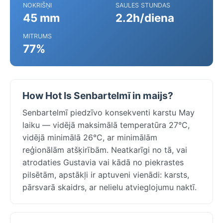
NOKRIŠŅI
SAULES STUNDAS
45 mm
2.2h/diena
MITRUMS
77%
How Hot Is Senbartelmī in maijs?
Senbartelmī piedzīvo konsekventi karstu May
laiku — vidējā maksimālā temperatūra 27°C,
vidējā minimālā 26°C, ar minimālām
reģionālām atšķirībām. Neatkarīgi no tā, vai
atrodaties Gustavia vai kādā no piekrastes
pilsētām, apstākļi ir aptuveni vienādi: karsts,
pārsvarā skaidrs, ar nelielu atvieglojumu naktī.