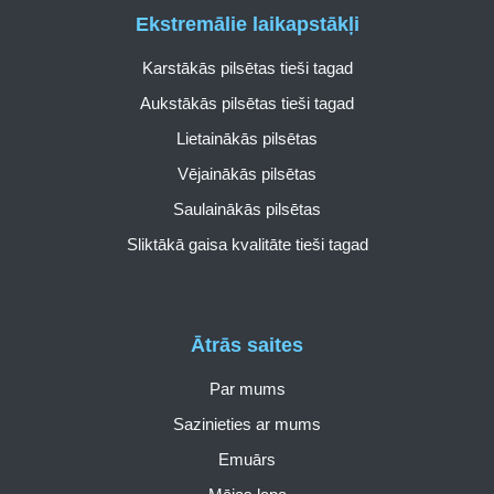
Ekstremālie laikapstākļi
Karstākās pilsētas tieši tagad
Aukstākās pilsētas tieši tagad
Lietainākās pilsētas
Vējainākās pilsētas
Saulainākās pilsētas
Sliktākā gaisa kvalitāte tieši tagad
Ātrās saites
Par mums
Sazinieties ar mums
Emuārs