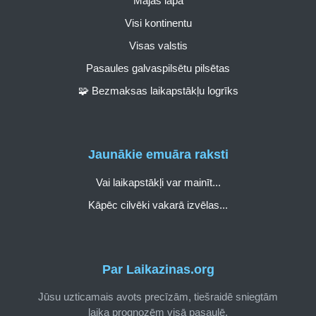
Mājas lapa
Visi kontinentu
Visas valstis
Pasaules galvaspilsētu pilsētas
🧩 Bezmaksas laikapstākļu logrīks
Jaunākie emuāra raksti
Vai laikapstākļi var mainīt...
Kāpēc cilvēki vakarā izvēlas...
Par Laikazinas.org
Jūsu uzticamais avots precīzām, tiešraidē sniegtām
laika prognozēm visā pasaulē.