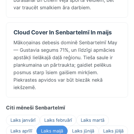
var traucēt smalkiem āra darbiem.
Cloud Cover In Senbartelmī In maijs
Mākoņainas debesis dominē Senbartelmī May
— Gustavia segums 71%, un līdzīgi apmācies
apstākļi lielākajā daļā reģionu. Tieša saule ir
plankumaina un pārtraukta; gaidiet pelēkus
posmus starp īsiem gaišiem mirkļiem.
Piekrastes apvidos var būt biezāk nekā
iekšzemē.
Citi mēneši Senbartelmī
Laiks janvārī
Laiks februārī
Laiks martā
Laiks aprīlī
Laiks maijā
Laiks jūnijā
Laiks jūlijā