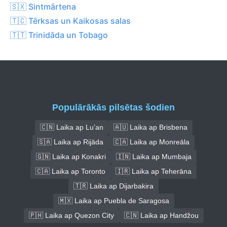
🇸🇽 Sintmārtena
🇹🇨 Tērksas un Kaikosas salas
🇹🇹 Trinidāda un Tobago
Populārākās pilsētas šodien
🇨🇳 Laika ap Lu’an
🇦🇺 Laika ap Brisbena
🇸🇦 Laika ap Rijāda
🇨🇦 Laika ap Monreāla
🇬🇳 Laika ap Konakri
🇮🇳 Laika ap Mumbaja
🇨🇦 Laika ap Toronto
🇮🇷 Laika ap Teherāna
🇹🇷 Laika ap Dijarbakira
🇲🇽 Laika ap Puebla de Saragosa
🇵🇭 Laika ap Quezon City
🇨🇳 Laika ap Handžou