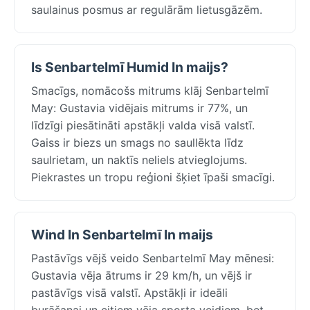
saulainus posmus ar regulārām lietusgāzēm.
Is Senbartelmī Humid In maijs?
Smacīgs, nomācošs mitrums klāj Senbartelmī
May: Gustavia vidējais mitrums ir 77%, un
līdzīgi piesātināti apstākļi valda visā valstī.
Gaiss ir biezs un smags no saullēkta līdz
saulrietam, un naktīs neliels atvieglojums.
Piekrastes un tropu reģioni šķiet īpaši smacīgi.
Wind In Senbartelmī In maijs
Pastāvīgs vējš veido Senbartelmī May mēnesi:
Gustavia vēja ātrums ir 29 km/h, un vējš ir
pastāvīgs visā valstī. Apstākļi ir ideāli
burāšanai un citiem vēja sporta veidiem, bet