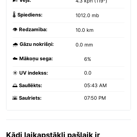
🌬️
Vējš:
4.3 kph (119°)
🌡️
Spiediens:
1012.0 mb
👁️
Redzamība:
10.0 km
🌧️
Gāzu nokrišņi:
0.0 mm
☁️
Mākoņu sega:
6%
☀️
UV indekss:
0.0
🌅
Saullēkts:
05:43 AM
🌇
Saulriets:
07:50 PM
Kādi laikapstākļi pašlaik ir