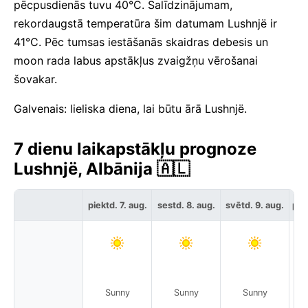
pēcpusdienās tuvu 40°C. Salīdzinājumam,
rekordaugstā temperatūra šim datumam Lushnjë ir
41°C. Pēc tumsas iestāšanās skaidras debesis un
moon rada labus apstākļus zvaigžņu vērošanai
šovakar.
Galvenais: lieliska diena, lai būtu ārā Lushnjë.
7 dienu laikapstākļu prognoze
Lushnjë, Albānija 🇦🇱
piektd. 7. aug.
sestd. 8. aug.
svētd. 9. aug.
pir
Sunny
Sunny
Sunny