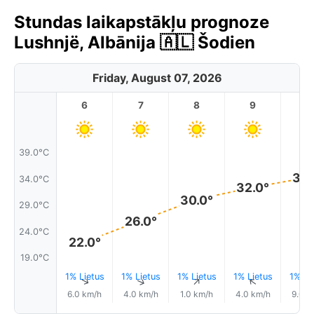
Stundas laikapstākļu prognoze
Lushnjë, Albānija 🇦🇱 Šodien
Friday, August 07, 2026
6
7
8
9
1
39.0°C
34.
34.0°C
32.0°
30.0°
29.0°C
26.0°
24.0°C
22.0°
19.0°C
1% Lietus
1% Lietus
1% Lietus
1% Lietus
1% Li
↑
↑
↑
↑
6.0 km/h
4.0 km/h
1.0 km/h
4.0 km/h
9.0 k