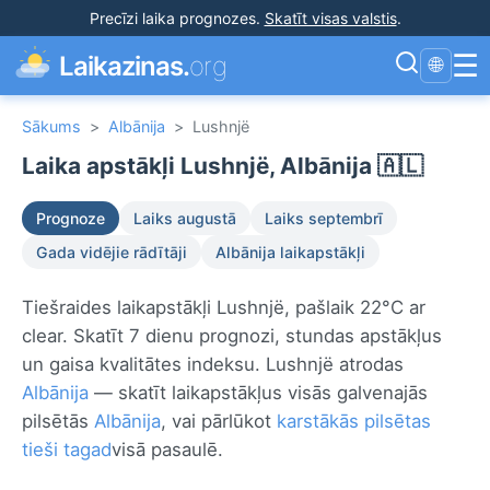
Precīzi laika prognozes
.
Skatīt visas valstis
.
☰
Laikazinas.
org
🌐
Sākums
>
Albānija
>
Lushnjë
Laika apstākļi Lushnjë, Albānija 🇦🇱
Prognoze
Laiks augustā
Laiks septembrī
Gada vidējie rādītāji
Albānija laikapstākļi
Tiešraides laikapstākļi Lushnjë, pašlaik 22°C ar
clear. Skatīt 7 dienu prognozi, stundas apstākļus
un gaisa kvalitātes indeksu. Lushnjë atrodas
Albānija
— skatīt laikapstākļus visās galvenajās
pilsētās
Albānija
, vai pārlūkot
karstākās pilsētas
tieši tagad
visā pasaulē.