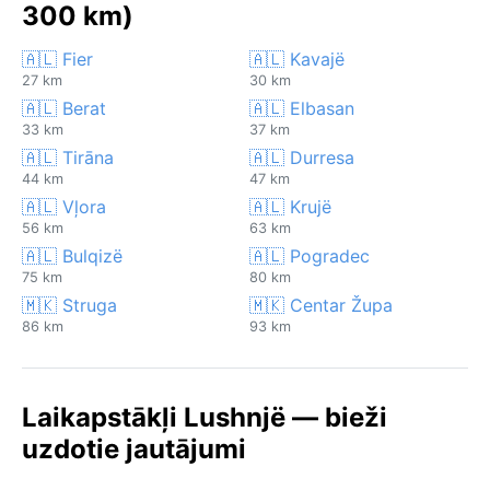
300 km)
🇦🇱 Fier
🇦🇱 Kavajë
27 km
30 km
🇦🇱 Berat
🇦🇱 Elbasan
33 km
37 km
🇦🇱 Tirāna
🇦🇱 Durresa
44 km
47 km
🇦🇱 Vļora
🇦🇱 Krujë
56 km
63 km
🇦🇱 Bulqizë
🇦🇱 Pogradec
75 km
80 km
🇲🇰 Struga
🇲🇰 Centar Župa
86 km
93 km
Laikapstākļi Lushnjë — bieži
uzdotie jautājumi