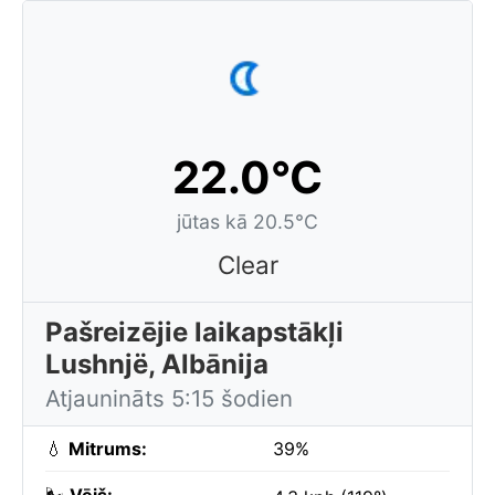
22.0°C
jūtas kā 20.5°C
Clear
Pašreizējie laikapstākļi
Lushnjë, Albānija
Atjaunināts 5:15 šodien
💧
Mitrums:
39%