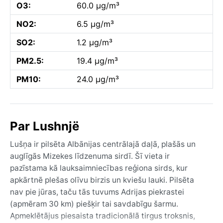
O3:
60.0 µg/m³
NO2:
6.5 µg/m³
SO2:
1.2 µg/m³
PM2.5:
19.4 µg/m³
PM10:
24.0 µg/m³
Par Lushnjë
Lušņa ir pilsēta Albānijas centrālajā daļā, plašās un
auglīgās Mizekes līdzenuma sirdī. Šī vieta ir
pazīstama kā lauksaimniecības reģiona sirds, kur
apkārtnē plešas olīvu birzis un kviešu lauki. Pilsēta
nav pie jūras, taču tās tuvums Adrijas piekrastei
(apmēram 30 km) piešķir tai savdabīgu šarmu.
Apmeklētājus piesaista tradicionālā tirgus troksnis,