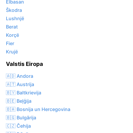
Elbasan
Škodra
Lushnjë
Berat
Korçë
Fier
Krujë
Valstis Eiropa
🇦🇩 Andora
🇦🇹 Austrija
🇧🇾 Baltkrievija
🇧🇪 Beļģija
🇧🇦 Bosnija un Hercegovina
🇧🇬 Bulgārija
🇨🇿 Čehija