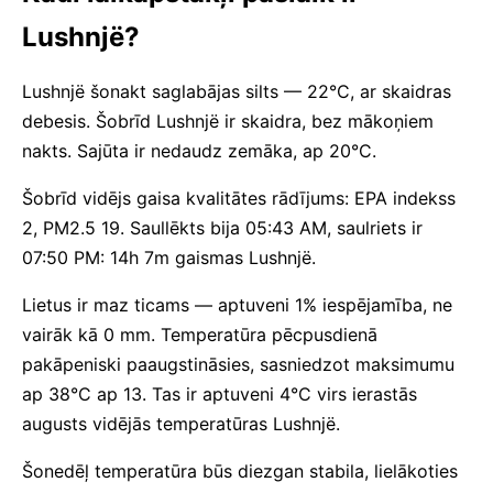
Lushnjë?
Lushnjë šonakt saglabājas silts — 22°C, ar skaidras
debesis. Šobrīd Lushnjë ir skaidra, bez mākoņiem
nakts. Sajūta ir nedaudz zemāka, ap 20°C.
Šobrīd vidējs gaisa kvalitātes rādījums: EPA indekss
2, PM2.5 19. Saullēkts bija 05:43 AM, saulriets ir
07:50 PM: 14h 7m gaismas Lushnjë.
Lietus ir maz ticams — aptuveni 1% iespējamība, ne
vairāk kā 0 mm. Temperatūra pēcpusdienā
pakāpeniski paaugstināsies, sasniedzot maksimumu
ap 38°C ap 13. Tas ir aptuveni 4°C virs ierastās
augusts vidējās temperatūras Lushnjë.
Šonedēļ temperatūra būs diezgan stabila, lielākoties