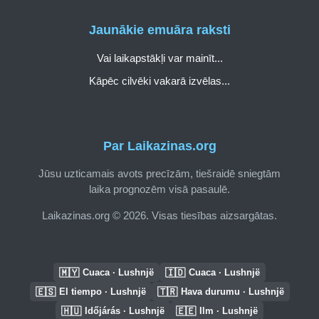
Jaunākie emuāra raksti
Vai laikapstākļi var mainīt...
Kāpēc cilvēki vakarā izvēlas...
Par Laikazinas.org
Jūsu uzticamais avots precīzām, tiešraidē sniegtām
laika prognozēm visā pasaulē.
Laikazinas.org © 2026. Visas tiesības aizsargātas.
🇲🇾
🇮🇩
Cuaca · Lushnjë
Cuaca · Lushnjë
🇪🇸
🇹🇷
El tiempo · Lushnjë
Hava durumu · Lushnjë
🇭🇺
🇪🇪
Időjárás · Lushnjë
Ilm · Lushnjë