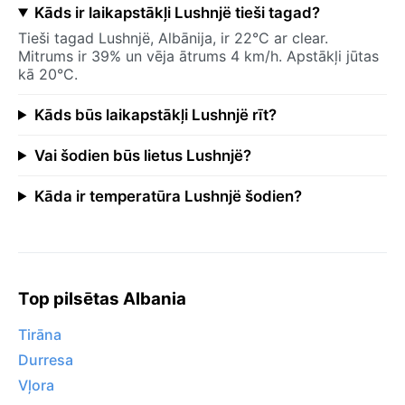
Kāds ir laikapstākļi Lushnjë tieši tagad?
Tieši tagad Lushnjë, Albānija, ir 22°C ar clear.
Mitrums ir 39% un vēja ātrums 4 km/h. Apstākļi jūtas
kā 20°C.
Kāds būs laikapstākļi Lushnjë rīt?
Vai šodien būs lietus Lushnjë?
Kāda ir temperatūra Lushnjë šodien?
Top pilsētas Albania
Tirāna
Durresa
Vļora