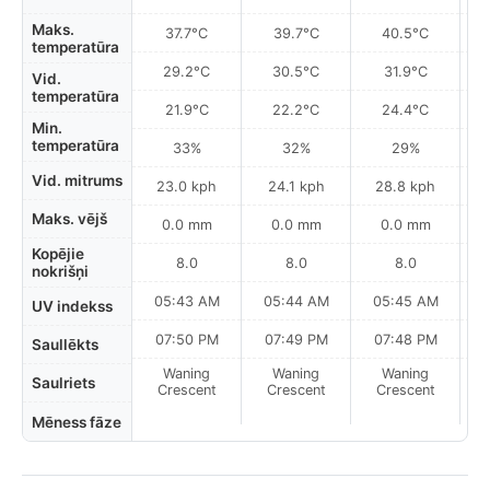
Maks.
37.7°C
39.7°C
40.5°C
temperatūra
29.2°C
30.5°C
31.9°C
Vid.
temperatūra
21.9°C
22.2°C
24.4°C
Min.
temperatūra
33%
32%
29%
Vid. mitrums
23.0 kph
24.1 kph
28.8 kph
Maks. vējš
0.0 mm
0.0 mm
0.0 mm
Kopējie
8.0
8.0
8.0
nokrišņi
05:43 AM
05:44 AM
05:45 AM
0
UV indekss
07:50 PM
07:49 PM
07:48 PM
Saullēkts
Waning
Waning
Waning
N
Saulriets
Crescent
Crescent
Crescent
Mēness fāze