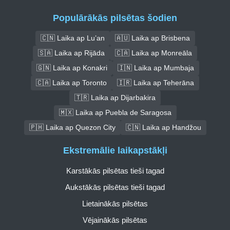
Populārākās pilsētas šodien
🇨🇳 Laika ap Lu’an
🇦🇺 Laika ap Brisbena
🇸🇦 Laika ap Rijāda
🇨🇦 Laika ap Monreāla
🇬🇳 Laika ap Konakri
🇮🇳 Laika ap Mumbaja
🇨🇦 Laika ap Toronto
🇮🇷 Laika ap Teherāna
🇹🇷 Laika ap Dijarbakira
🇲🇽 Laika ap Puebla de Saragosa
🇵🇭 Laika ap Quezon City
🇨🇳 Laika ap Handžou
Ekstremālie laikapstākļi
Karstākās pilsētas tieši tagad
Aukstākās pilsētas tieši tagad
Lietainākās pilsētas
Vējainākās pilsētas