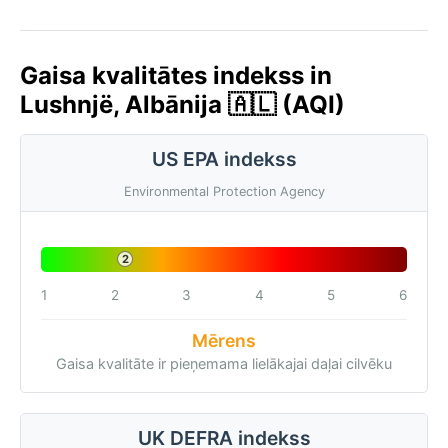
Gaisa kvalitātes indekss in
Lushnjë, Albānija 🇦🇱 (AQI)
US EPA indekss
Environmental Protection Agency
2
1
2
3
4
5
6
Mērens
Gaisa kvalitāte ir pieņemama lielākajai daļai cilvēku
UK DEFRA indekss