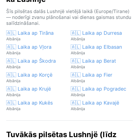
Šīs pilsētas dalās Lushnjë vietējā laikā (Europe/Tirane)
— noderīgi zvanu plānošanai vai dienas gaismas stundu
salīdzināšanai.
🇦🇱 Laika ap Tirāna
🇦🇱 Laika ap Durresa
Albānija
Albānija
🇦🇱 Laika ap Vļora
🇦🇱 Laika ap Elbasan
Albānija
Albānija
🇦🇱 Laika ap Škodra
🇦🇱 Laika ap Berat
Albānija
Albānija
🇦🇱 Laika ap Korçë
🇦🇱 Laika ap Fier
Albānija
Albānija
🇦🇱 Laika ap Krujë
🇦🇱 Laika ap Pogradec
Albānija
Albānija
🇦🇱 Laika ap Kukës
🇦🇱 Laika ap Kavajë
Albānija
Albānija
Tuvākās pilsētas Lushnjë (līdz