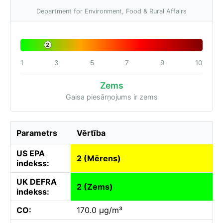
Department for Environment, Food & Rural Affairs
2
1
3
5
7
9
10
Zems
Gaisa piesārņojums ir zems
Parametrs
Vērtība
US EPA
2 (Mērens)
indekss:
UK DEFRA
2 (Zems)
indekss:
CO:
170.0 µg/m³