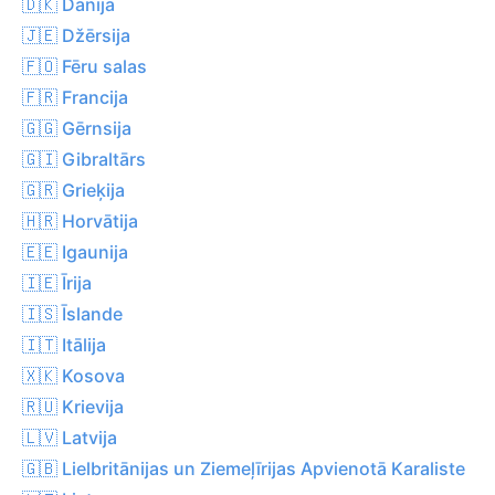
🇩🇰 Dānija
🇯🇪 Džērsija
🇫🇴 Fēru salas
🇫🇷 Francija
🇬🇬 Gērnsija
🇬🇮 Gibraltārs
🇬🇷 Grieķija
🇭🇷 Horvātija
🇪🇪 Igaunija
🇮🇪 Īrija
🇮🇸 Īslande
🇮🇹 Itālija
🇽🇰 Kosova
🇷🇺 Krievija
🇱🇻 Latvija
🇬🇧 Lielbritānijas un Ziemeļīrijas Apvienotā Karaliste