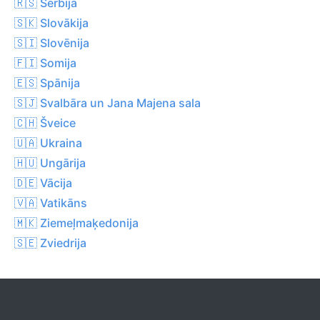
🇷🇸 Serbija
🇸🇰 Slovākija
🇸🇮 Slovēnija
🇫🇮 Somija
🇪🇸 Spānija
🇸🇯 Svalbāra un Jana Majena sala
🇨🇭 Šveice
🇺🇦 Ukraina
🇭🇺 Ungārija
🇩🇪 Vācija
🇻🇦 Vatikāns
🇲🇰 Ziemeļmaķedonija
🇸🇪 Zviedrija