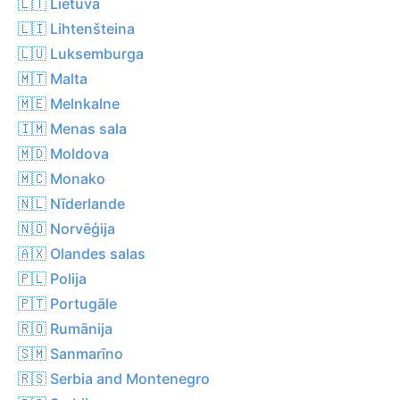
🇱🇹 Lietuva
🇱🇮 Lihtenšteina
🇱🇺 Luksemburga
🇲🇹 Malta
🇲🇪 Melnkalne
🇮🇲 Menas sala
🇲🇩 Moldova
🇲🇨 Monako
🇳🇱 Nīderlande
🇳🇴 Norvēģija
🇦🇽 Olandes salas
🇵🇱 Polija
🇵🇹 Portugāle
🇷🇴 Rumānija
🇸🇲 Sanmarīno
🇷🇸 Serbia and Montenegro