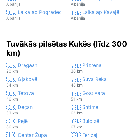
Albānija
Albānija
🇦🇱 Laika ap Pogradec
🇦🇱 Laika ap Kavajë
Albānija
Albānija
Tuvākās pilsētas Kukës (līdz 300
km)
🇽🇰 Dragash
🇽🇰 Prizrena
20 km
30 km
🇽🇰 Gjakovë
🇽🇰 Suva Reka
34 km
46 km
🇲🇰 Tetova
🇲🇰 Gostivara
46 km
51 km
🇽🇰 Deçan
🇽🇰 Shtime
53 km
64 km
🇽🇰 Pejë
🇦🇱 Bulqizë
66 km
67 km
🇲🇰 Centar Župa
🇽🇰 Ferizaj