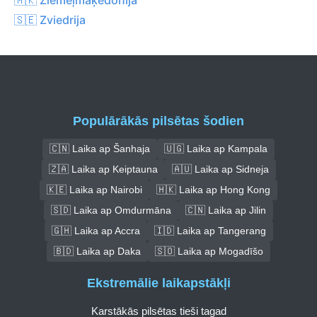
🇸🇪 Zviedrija
Populārākās pilsētas šodien
🇨🇳 Laika ap Šanhaja
🇺🇬 Laika ap Kampala
🇿🇦 Laika ap Keiptauna
🇦🇺 Laika ap Sidneja
🇰🇪 Laika ap Nairobi
🇭🇰 Laika ap Hong Kong
🇸🇩 Laika ap Omdurmāna
🇨🇳 Laika ap Jilin
🇬🇭 Laika ap Accra
🇮🇩 Laika ap Tangerang
🇧🇩 Laika ap Daka
🇸🇴 Laika ap Mogadīšo
Ekstremālie laikapstākļi
Karstākās pilsētas tieši tagad