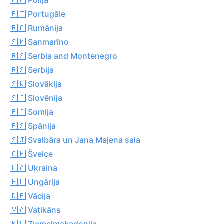
🇵🇹 Portugāle
🇷🇴 Rumānija
🇸🇲 Sanmarīno
🇷🇸 Serbia and Montenegro
🇷🇸 Serbija
🇸🇰 Slovākija
🇸🇮 Slovēnija
🇫🇮 Somija
🇪🇸 Spānija
🇸🇯 Svalbāra un Jana Majena sala
🇨🇭 Šveice
🇺🇦 Ukraina
🇭🇺 Ungārija
🇩🇪 Vācija
🇻🇦 Vatikāns
🇲🇰 Ziemeļmaķedonija