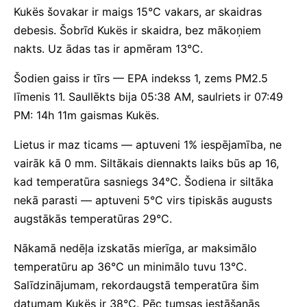
Kukës šovakar ir maigs 15°C vakars, ar skaidras
debesis. Šobrīd Kukës ir skaidra, bez mākoņiem
nakts. Uz ādas tas ir apmēram 13°C.
Šodien gaiss ir tīrs — EPA indekss 1, zems PM2.5
līmenis 11. Saullēkts bija 05:38 AM, saulriets ir 07:49
PM: 14h 11m gaismas Kukës.
Lietus ir maz ticams — aptuveni 1% iespējamība, ne
vairāk kā 0 mm. Siltākais diennakts laiks būs ap 16,
kad temperatūra sasniegs 34°C. Šodiena ir siltāka
nekā parasti — aptuveni 5°C virs tipiskās augusts
augstākās temperatūras 29°C.
Nākamā nedēļa izskatās mierīga, ar maksimālo
temperatūru ap 36°C un minimālo tuvu 13°C.
Salīdzinājumam, rekordaugstā temperatūra šim
datumam Kukës ir 38°C. Pēc tumsas iestāšanās