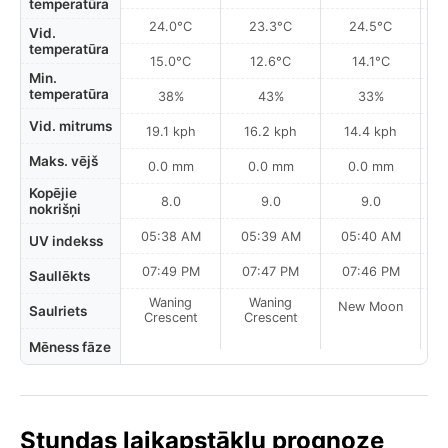
temperatūra
24.0°C
23.3°C
24.5°C
Vid.
temperatūra
15.0°C
12.6°C
14.1°C
Min.
temperatūra
38%
43%
33%
Vid. mitrums
19.1 kph
16.2 kph
14.4 kph
Maks. vējš
0.0 mm
0.0 mm
0.0 mm
Kopējie
8.0
9.0
9.0
nokrišņi
05:38 AM
05:39 AM
05:40 AM
0
UV indekss
07:49 PM
07:47 PM
07:46 PM
Saullēkts
Waning
Waning
New Moon
N
Saulriets
Crescent
Crescent
Mēness fāze
Stundas laikapstākļu prognoze