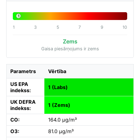
1
1
3
5
7
9
10
Zems
Gaisa piesārņojums ir zems
Parametrs
Vērtība
US EPA
1 (Labs)
indekss:
UK DEFRA
1 (Zems)
indekss:
CO:
164.0 µg/m³
O3:
81.0 µg/m³