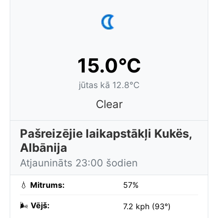
15.0°C
jūtas kā 12.8°C
Clear
Pašreizējie laikapstākļi Kukës,
Albānija
Atjaunināts 23:00 šodien
💧
Mitrums:
57%
🌬️
Vējš:
7.2 kph (93°)