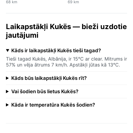
68 km
69 km
Laikapstākļi Kukës — bieži uzdotie
jautājumi
Kāds ir laikapstākļi Kukës tieši tagad?
Tieši tagad Kukës, Albānija, ir 15°C ar clear. Mitrums ir
57% un vēja ātrums 7 km/h. Apstākļi jūtas kā 13°C.
Kāds būs laikapstākļi Kukës rīt?
Vai šodien būs lietus Kukës?
Kāda ir temperatūra Kukës šodien?