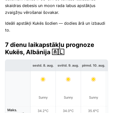
skaidras debesis un moon rada labus apstākļus
zvaigžņu vērošanai šovakar.
Ideāli apstākļi Kukës šodien — dodies ārā un izbaudi
to.
7 dienu laikapstākļu prognoze
Kukës, Albānija 🇦🇱
sestd. 8. aug.
svētd. 9. aug.
pirmd. 10. aug.
otr
Sunny
Sunny
Sunny
Maks.
34.2°C
34.0°C
35.6°C