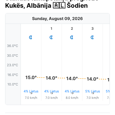
Kukës, Albānija 🇦🇱 Šodien
Sunday, August 09, 2026
1
2
3
4
36.0°C
30.0°C
23.0°C
16.0°C
15.0°
14.0°
14.0°
14.0°
13.
10.0°C
4% Lietus
4% Lietus
4% Lietus
5% Lietus
5% Li
↑
↑
↑
↑
7.0 km/h
7.0 km/h
8.0 km/h
7.0 km/h
7.0 k