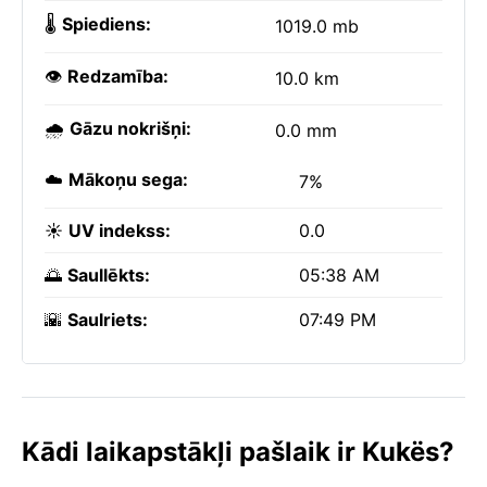
🌡️
Spiediens:
1019.0 mb
👁️
Redzamība:
10.0 km
🌧️
Gāzu nokrišņi:
0.0 mm
☁️
Mākoņu sega:
7%
☀️
UV indekss:
0.0
🌅
Saullēkts:
05:38 AM
🌇
Saulriets:
07:49 PM
Kādi laikapstākļi pašlaik ir Kukës?