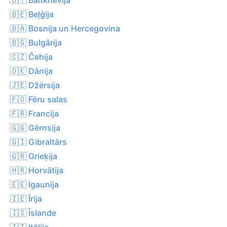
🇧🇪 Beļģija
🇧🇦 Bosnija un Hercegovina
🇧🇬 Bulgārija
🇨🇿 Čehija
🇩🇰 Dānija
🇯🇪 Džērsija
🇫🇴 Fēru salas
🇫🇷 Francija
🇬🇬 Gērnsija
🇬🇮 Gibraltārs
🇬🇷 Grieķija
🇭🇷 Horvātija
🇪🇪 Igaunija
🇮🇪 Īrija
🇮🇸 Īslande
🇮🇹 Itālija