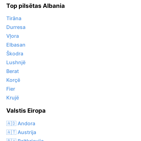
Top pilsētas Albania
Tirāna
Durresa
Vļora
Elbasan
Škodra
Lushnjë
Berat
Korçë
Fier
Krujë
Valstis Eiropa
🇦🇩 Andora
🇦🇹 Austrija
🇧🇾 Baltkrievija