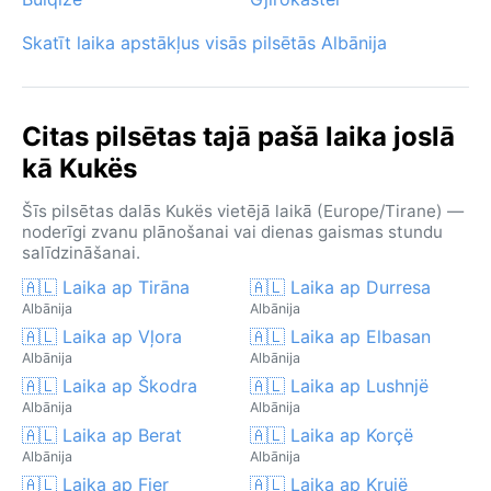
Skatīt laika apstākļus visās pilsētās Albānija
Citas pilsētas tajā pašā laika joslā
kā Kukës
Šīs pilsētas dalās Kukës vietējā laikā (Europe/Tirane) —
noderīgi zvanu plānošanai vai dienas gaismas stundu
salīdzināšanai.
🇦🇱 Laika ap Tirāna
🇦🇱 Laika ap Durresa
Albānija
Albānija
🇦🇱 Laika ap Vļora
🇦🇱 Laika ap Elbasan
Albānija
Albānija
🇦🇱 Laika ap Škodra
🇦🇱 Laika ap Lushnjë
Albānija
Albānija
🇦🇱 Laika ap Berat
🇦🇱 Laika ap Korçë
Albānija
Albānija
🇦🇱 Laika ap Fier
🇦🇱 Laika ap Krujë