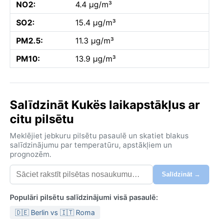
NO2:
4.4 µg/m³
SO2:
15.4 µg/m³
PM2.5:
11.3 µg/m³
PM10:
13.9 µg/m³
Salīdzināt Kukës laikapstākļus ar
citu pilsētu
Meklējiet jebkuru pilsētu pasaulē un skatiet blakus
salīdzinājumu par temperatūru, apstākļiem un
prognozēm.
Salīdzināt →
Populāri pilsētu salīdzinājumi visā pasaulē:
🇩🇪 Berlin vs 🇮🇹 Roma