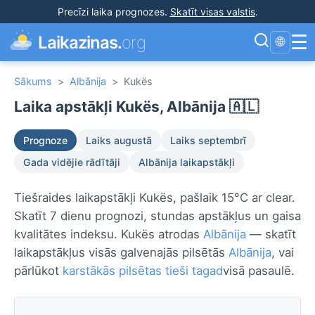
Precīzi laika prognozes
.
Skatīt visas valstis
.
☰
Laikazinas.
org
🌐
Sākums
>
Albānija
>
Kukës
Laika apstākļi Kukës, Albānija 🇦🇱
Prognoze
Laiks augustā
Laiks septembrī
Gada vidējie rādītāji
Albānija laikapstākļi
Tiešraides laikapstākļi Kukës, pašlaik 15°C ar clear.
Skatīt 7 dienu prognozi, stundas apstākļus un gaisa
kvalitātes indeksu. Kukës atrodas
Albānija
— skatīt
laikapstākļus visās galvenajās pilsētās
Albānija
, vai
pārlūkot
karstākās pilsētas tieši tagad
visā pasaulē.