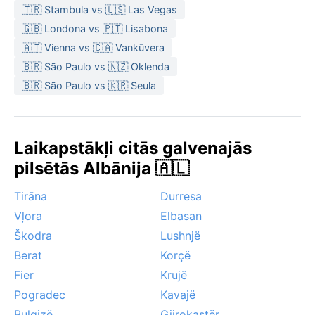
🇹🇷 Stambula vs 🇺🇸 Las Vegas
🇬🇧 Londona vs 🇵🇹 Lisabona
🇦🇹 Vienna vs 🇨🇦 Vankūvera
🇧🇷 São Paulo vs 🇳🇿 Oklenda
🇧🇷 São Paulo vs 🇰🇷 Seula
Laikapstākļi citās galvenajās
pilsētās Albānija 🇦🇱
Tirāna
Durresa
Vļora
Elbasan
Škodra
Lushnjë
Berat
Korçë
Fier
Krujë
Pogradec
Kavajë
Bulqizë
Gjirokastër