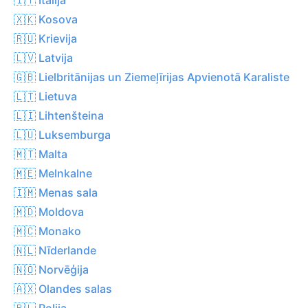
🇽🇰 Kosova
🇷🇺 Krievija
🇱🇻 Latvija
🇬🇧 Lielbritānijas un Ziemeļīrijas Apvienotā Karaliste
🇱🇹 Lietuva
🇱🇮 Lihtenšteina
🇱🇺 Luksemburga
🇲🇹 Malta
🇲🇪 Melnkalne
🇮🇲 Menas sala
🇲🇩 Moldova
🇲🇨 Monako
🇳🇱 Nīderlande
🇳🇴 Norvēģija
🇦🇽 Olandes salas
🇵🇱 Polija