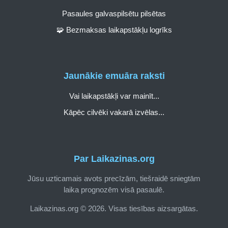
Pasaules galvaspilsētu pilsētas
🧩 Bezmaksas laikapstākļu logrīks
Jaunākie emuāra raksti
Vai laikapstākļi var mainīt...
Kāpēc cilvēki vakarā izvēlas...
Par Laikazinas.org
Jūsu uzticamais avots precīzām, tiešraidē sniegtām
laika prognozēm visā pasaulē.
Laikazinas.org © 2026. Visas tiesības aizsargātas.