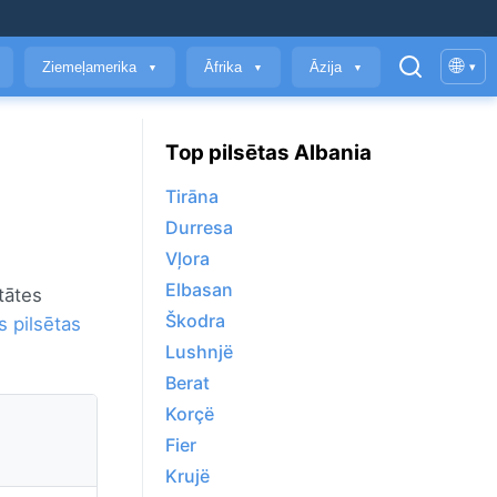
🌐
Ziemeļamerika
Āfrika
Āzija
▾
▼
▼
▼
Top pilsētas Albania
Tirāna
Durresa
Vļora
Elbasan
tātes
Škodra
s pilsētas
Lushnjë
Berat
Korçë
Fier
Krujë