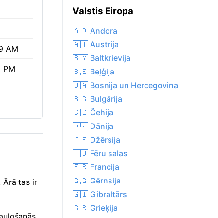
Valstis Eiropa
🇦🇩 Andora
🇦🇹 Austrija
9 AM
🇧🇾 Baltkrievija
1 PM
🇧🇪 Beļģija
🇧🇦 Bosnija un Hercegovina
🇧🇬 Bulgārija
🇨🇿 Čehija
🇩🇰 Dānija
🇯🇪 Džērsija
🇫🇴 Fēru salas
🇫🇷 Francija
🇬🇬 Gērnsija
 Ārā tas ir
🇬🇮 Gibraltārs
🇬🇷 Grieķija
sauļošanās