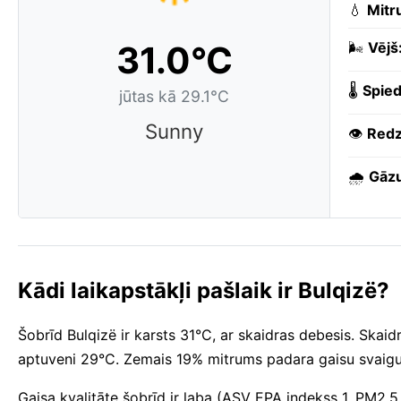
💧
Mitr
31.0°C
🌬️
Vējš
🌡️
Spied
jūtas kā 29.1°C
Sunny
👁️
Redz
🌧️
Gāzu
Kādi laikapstākļi pašlaik ir Bulqizë?
Šobrīd Bulqizë ir karsts 31°C, ar skaidras debesis. Skaid
aptuveni 29°C. Zemais 19% mitrums padara gaisu svaigu
Gaisa kvalitāte šobrīd ir laba (ASV EPA indekss 1, PM2.5