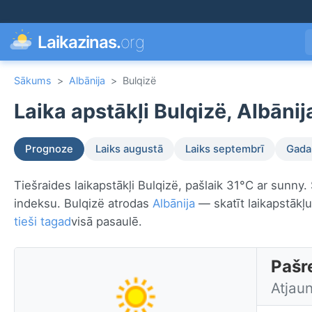
Laikazinas.
org
Sākums
>
Albānija
>
Bulqizë
Laika apstākļi Bulqizë, Albānij
Prognoze
Laiks augustā
Laiks septembrī
Gada 
Tiešraides laikapstākļi Bulqizë, pašlaik 31°C ar sunny.
indeksu. Bulqizë atrodas
Albānija
— skatīt laikapstākļu
tieši tagad
visā pasaulē.
Pašre
Atjaun