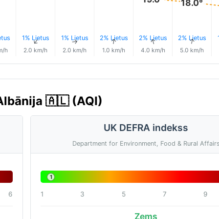
18.0°
etus
1% Lietus
1% Lietus
2% Lietus
2% Lietus
2% Lietus
↑
↑
↑
↑
↑
↑
m/h
2.0 km/h
2.0 km/h
1.0 km/h
4.0 km/h
5.0 km/h
Albānija 🇦🇱 (AQI)
UK DEFRA indekss
Department for Environment, Food & Rural Affair
1
6
1
3
5
7
9
Zems