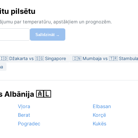
itu pilsētu
zinājumu par temperatūru, apstākļiem un prognozēm.
Salīdzināt →
🇮🇩 Džakarta vs 🇸🇬 Singapore
🇮🇳 Mumbaja vs 🇹🇷 Stambul
na
s Albānija 🇦🇱
Vļora
Elbasan
Berat
Korçë
Pogradec
Kukës