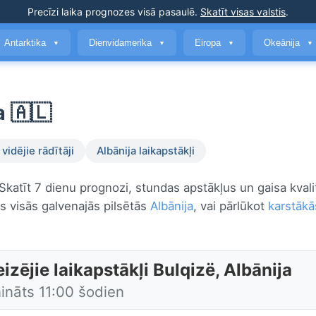
Precīzi laika prognozes
visā pasaulē
.
Skatīt visas valstis
.
Antarktika
Dienvidamerika
Eiropa
Okeānija
▼
▼
▼
▼
a 🇦🇱
vidējie rādītāji
Albānija laikapstākļi
 Skatīt 7 dienu prognozi, stundas apstākļus un gaisa kvali
s visās galvenajās pilsētās
Albānija
, vai pārlūkot
karstākā
izējie laikapstākļi Bulqizë, Albānija
ināts 11:00 šodien