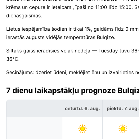
krēms un cepure ir ieteicami, īpaši no 11:00 līdz 15:00.
dienasgaismas.
Lietus iespējamība šodien ir tikai 1%, gaidāms līdz 0 m
ierastās augusts vidējās temperatūras Bulqizë.
Siltāks gaiss ieradīsies vēlāk nedēļā — Tuesday tuvu 3
36°C.
Secinājums: dzeriet ūdeni, meklējiet ēnu un izvairieties 
7 dienu laikapstākļu prognoze Bulqiz
ceturtd. 6. aug.
piektd. 7. aug.