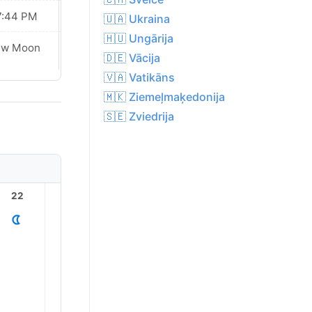
7:44 PM
07:43 PM
🇺🇦 Ukraina
🇭🇺 Ungārija
ew Moon
New Moon
🇩🇪 Vācija
🇻🇦 Vatikāns
🇲🇰 Ziemeļmaķedonija
🇸🇪 Zviedrija
22
23
1
2
3