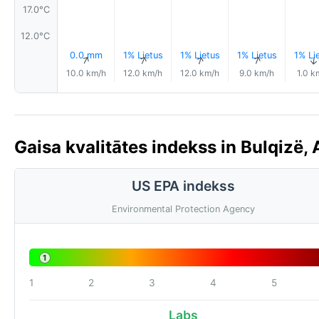
17.0°C
12.0°C
0.0 mm
1% Lietus
1% Lietus
1% Lietus
1% Li
↑
↑
↑
↑
10.0 km/h
12.0 km/h
12.0 km/h
9.0 km/h
1.0 k
Gaisa kvalitātes indekss in Bulqizë, 
US EPA indekss
Environmental Protection Agency
1
1
2
3
4
5
Labs