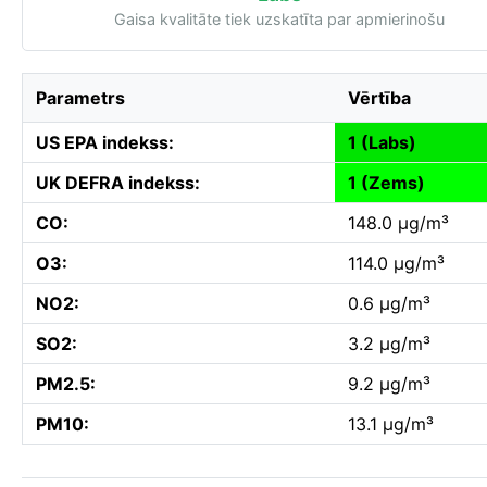
Gaisa kvalitāte tiek uzskatīta par apmierinošu
Parametrs
Vērtība
US EPA indekss:
1 (Labs)
UK DEFRA indekss:
1 (Zems)
CO:
148.0 µg/m³
O3:
114.0 µg/m³
NO2:
0.6 µg/m³
SO2:
3.2 µg/m³
PM2.5:
9.2 µg/m³
PM10:
13.1 µg/m³