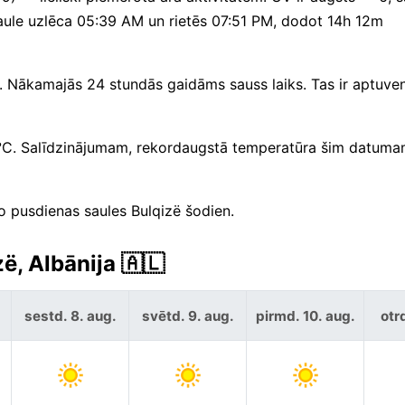
 Saule uzlēca 05:39 AM un rietēs 07:51 PM, dodot 14h 12m
m. Nākamajās 24 stundās gaidāms sauss laiks. Tas ir aptuven
6°C. Salīdzinājumam, rekordaugstā temperatūra šim datumam
no pusdienas saules Bulqizë šodien.
ë, Albānija 🇦🇱
sestd. 8. aug.
svētd. 9. aug.
pirmd. 10. aug.
otrd