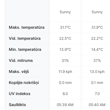
Sunny
Sunny
Maks. temperatūra
31.1°C
31.9°C
Vid. temperatūra
22.5°C
22.2°C
Min. temperatūra
13.9°C
14.4°C
Vid. mitrums
31%
37%
Maks. vējš
11.9 kph
13.0 kph
Kopējie nokrišņi
0.0 mm
0.1 mm
UV indekss
6.0
7.0
Saullēkts
05:39 AM
05:40 AM