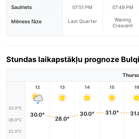
Saulriets
07:51 PM
07:49 PM
Waning
Mēness fāze
Last Quarter
Crescent
Stundas laikapstākļu prognoze Bulqi
Thursd
12
13
14
15
1
33.0°C
31.0°
31.
30.0°
30.0°
28.0°
28.0°C
22.0°C