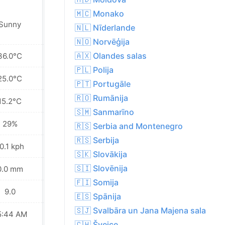
🇲🇨 Monako
Sunny
Sunny
🇳🇱 Nīderlande
🇳🇴 Norvēģija
🇦🇽 Olandes salas
36.0°C
34.5°C
🇵🇱 Polija
25.0°C
24.3°C
🇵🇹 Portugāle
🇷🇴 Rumānija
15.2°C
15.5°C
🇸🇲 Sanmarīno
29%
32%
🇷🇸 Serbia and Montenegro
🇷🇸 Serbija
0.1 kph
11.9 kph
🇸🇰 Slovākija
🇸🇮 Slovēnija
0.0 mm
0.3 mm
🇫🇮 Somija
9.0
8.0
🇪🇸 Spānija
🇸🇯 Svalbāra un Jana Majena sala
5:44 AM
05:45 AM
🇨🇭 Šveice