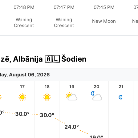
07:48 PM
07:47 PM
07:45 PM
0
Waning
Waning
New Moon
N
Crescent
Crescent
zë, Albānija 🇦🇱 Šodien
ay, August 06, 2026
6
17
18
19
20
21
0°
30.0°
30.0°
24.0°
19.0°