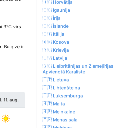
🇭🇷 Horvātija
🇪🇪 Igaunija
🇮🇪 Īrija
🇮🇸 Īslande
i 3°C virs
🇮🇹 Itālija
🇽🇰 Kosova
 Bulqizë ir
🇷🇺 Krievija
🇱🇻 Latvija
🇬🇧 Lielbritānijas un Ziemeļīrijas
Apvienotā Karaliste
🇱🇹 Lietuva
🇱🇮 Lihtenšteina
🇱🇺 Luksemburga
. 11. aug.
trešd. 12. aug.
🇲🇹 Malta
🇲🇪 Melnkalne
🇮🇲 Menas sala
🇲🇩 Moldova