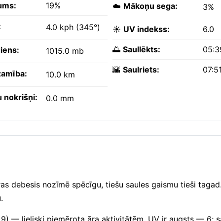
ums:
19%
☁️
Mākoņu sega:
3%
:
4.0 kph (345°)
☀️
UV indekss:
6.0
🌅
Saullēkts:
05:3
iens:
1015.0 mb
🌇
Saulriets:
07:5
amība:
10.0 km
 nokrišņi:
0.0 mm
ras debesis nozīmē spēcīgu, tiešu saules gaismu tieši tagad.
.
 9) — lieliski piemērota āra aktivitātēm. UV ir augsts — 6; 