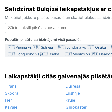
Salīdzināt Bulqizë laikapstākļus ar c
Meklējiet jebkuru pilsētu pasaulē un skatiet blakus salīd
Populāri pilsētu salīdzinājumi visā pasaulē:
🇦🇹 Vienna vs 🇦🇺 Sidneja
🇬🇧 Londona vs 🇯🇵 Osaka
🇭🇰 Hong Kong vs 🇯🇵 Osaka
🇲🇽 Mehiko vs 🇵🇹 Lisabo
Laikapstākļi citās galvenajās pilsētā
Tirāna
Durresa
Škodra
Lushnjë
Fier
Krujë
Kavajë
Gjirokastër