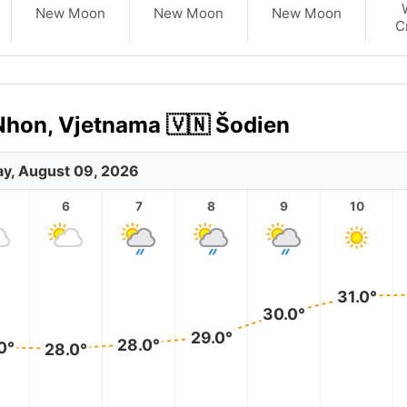
New Moon
New Moon
New Moon
C
Nhon, Vjetnama 🇻🇳 Šodien
y, August 09, 2026
6
7
8
9
10
31.0°
30.0°
29.0°
28.0°
0°
28.0°