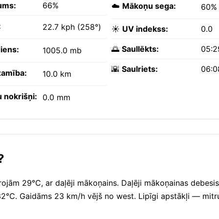
ums:
66%
☁️
Mākoņu sega:
60%
:
22.7 kph (258°)
☀️
UV indekss:
0.0
🌅
Saullēkts:
05:2
iens:
1005.0 mb
🌇
Saulriets:
06:0
amība:
10.0 km
 nokrišņi:
0.0 mm
?
ojām 29°C, ar daļēji mākoņains. Daļēji mākoņainas debesis 
32°C. Gaidāms 23 km/h vējš no west. Lipīgi apstākļi — mit