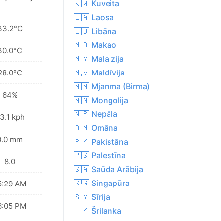
🇰🇼 Kuveita
🇱🇦 Laosa
33.2°C
🇱🇧 Libāna
🇲🇴 Makao
30.0°C
🇲🇾 Malaizija
🇲🇻 Maldīvija
28.0°C
🇲🇲 Mjanma (Birma)
64%
🇲🇳 Mongolija
🇳🇵 Nepāla
3.1 kph
🇴🇲 Omāna
0.0 mm
🇵🇰 Pakistāna
🇵🇸 Palestīna
8.0
🇸🇦 Saūda Arābija
🇸🇬 Singapūra
5:29 AM
🇸🇾 Sīrija
6:05 PM
🇱🇰 Šrilanka