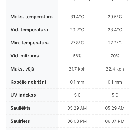
Maks. temperatūra
31.4°C
29.5°C
Vid. temperatūra
29.2°C
28.4°C
Min. temperatūra
27.8°C
27.7°C
Vid. mitrums
66%
70%
Maks. vējš
31.7 kph
32.4 kph
Kopējie nokrišņi
0.1 mm
0.1 mm
UV indekss
5.0
5.0
Saullēkts
05:29 AM
05:29 AM
Saulriets
06:08 PM
06:07 PM