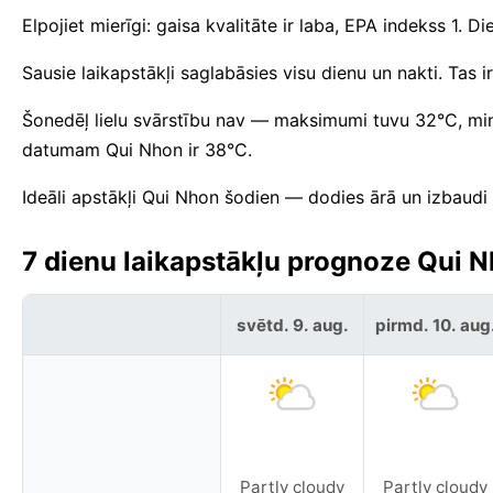
Elpojiet mierīgi: gaisa kvalitāte ir laba, EPA indekss 1
Sausie laikapstākļi saglabāsies visu dienu un nakti. Tas
Šonedēļ lielu svārstību nav — maksimumi tuvu 32°C, mi
datumam Qui Nhon ir 38°C.
Ideāli apstākļi Qui Nhon šodien — dodies ārā un izbaudi 
7 dienu laikapstākļu prognoze Qui N
svētd. 9. aug.
pirmd. 10. aug
Partly cloudy
Partly cloudy