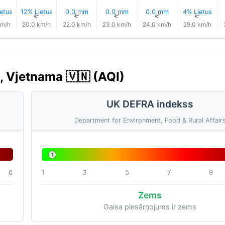
etus
12% Lietus
0.0 mm
0.0 mm
0.0 mm
4% Lietus
↑
↑
↑
↑
↑
↑
km/h
20.0 km/h
22.0 km/h
23.0 km/h
24.0 km/h
29.0 km/h
, Vjetnama 🇻🇳 (AQI)
UK DEFRA indekss
Department for Environment, Food & Rural Affair
1
6
1
3
5
7
9
Zems
Gaisa piesārņojums ir zems