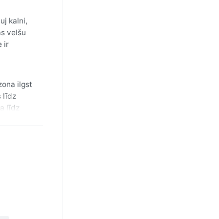
j kalni,
as velšu
 ir
ona ilgst
 līdz
a līdz
pģērbu,
r patīkami
draudus.
m nolīst
t sauli un