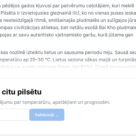
as pēdējos gados kļuvusi par patvērumu ceļotājiem, kuri meklē
sēta ir izvietojusies gleznainā līcī, ko no vienas puses ieskau
s nesteidzīgajā ritmā, smilšainajās pludmalēs un sulīgajos jūr
ampas civilizācijas atliekas, bet netālu esošā Bai Kho pludmale
 lepojas ar savu autentisko vjetnamisko garšu, kurā jūtama gan
kas nozīmē izteiktu lietus un sausuma periodu miju. Sausā sez
r temperatūru ap 25–30 °C. Lietus sezona sākas maijā un turpinās
i plūdus un augstu mitruma līmeni (ap 80%). Ziemā no novembr
ājas silta. Ceļotājiem ieteicams ņemt līdzi vieglu kokvilnas a
ā sezonā pēkšņs lietus nav retums.
citu pilsētu
īlim – tad debesis ir skaidras, lietus ir maz un temperatūra i
zona, kad pilsētu var skart spēcīgi vēji un lietus, radot plūdu 
zinājumu par temperatūru, apstākļiem un prognozēm.
 daudzums strauji pieaug – mēnešos no septembra līdz novembri
ka prognozēm un jāizvairās no vētras perioda, ja vēlas izbaudī
Salīdzināt →