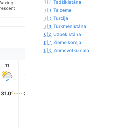
🇹🇯 Tadžikistāna
Waxing
rescent
🇹🇭 Taizeme
🇹🇷 Turcija
🇹🇲 Turkmenistāna
🇺🇿 Uzbekistāna
🇰🇵 Ziemeļkoreja
🇨🇽 Ziemsvētku sala
11
12
13
14
15
16
31.0°
31.0°
30.0°
29.0°
29.0°
29.0°