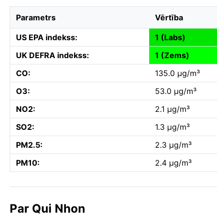
Parametrs
Vērtība
US EPA indekss:
1 (Labs)
UK DEFRA indekss:
1 (Zems)
CO:
135.0 µg/m³
O3:
53.0 µg/m³
NO2:
2.1 µg/m³
SO2:
1.3 µg/m³
PM2.5:
2.3 µg/m³
PM10:
2.4 µg/m³
Par Qui Nhon