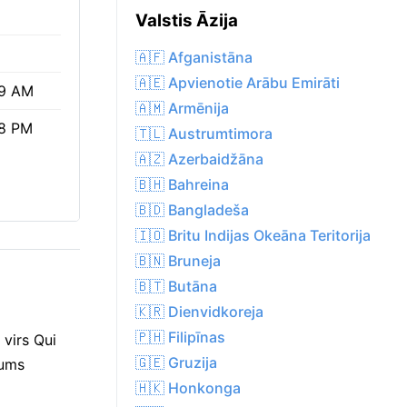
Valstis Āzija
🇦🇫 Afganistāna
🇦🇪 Apvienotie Arābu Emirāti
9 AM
🇦🇲 Armēnija
8 PM
🇹🇱 Austrumtimora
🇦🇿 Azerbaidžāna
🇧🇭 Bahreina
🇧🇩 Bangladeša
🇮🇴 Britu Indijas Okeāna Teritorija
🇧🇳 Bruneja
🇧🇹 Butāna
🇰🇷 Dienvidkoreja
🇵🇭 Filipīnas
virs Qui
🇬🇪 Gruzija
rums
🇭🇰 Honkonga