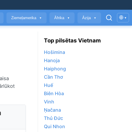
🌐
Ziemeļamerika
Āfrika
Āzija
▾
▼
▼
▼
Top pilsētas Vietnam
Hošimina
Hanoja
Haiphong
Cần Thơ
aisa
Huế
ārlūkot
Biên Hòa
Vinh
Ņačana
a
Thủ Đức
Qui Nhon