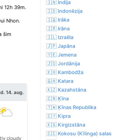
🇮🇳 Indija
ni 12h 39m.
🇮🇩 Indonēzija
🇮🇶 Irāka
Qui Nhon.
🇮🇷 Irāna
a šim
🇮🇱 Izraēla
🇯🇵 Japāna
🇾🇪 Jemena
🇯🇴 Jordānija
🇰🇭 Kambodža
🇶🇦 Katara
🇰🇿 Kazahstāna
d. 14. aug.
🇨🇳 Ķīna
🇹🇼 Ķīnas Republika
🇨🇾 Kipra
🇰🇬 Kirgizstāna
🇨🇨 Kokosu (Kīlinga) salas
tly cloudy