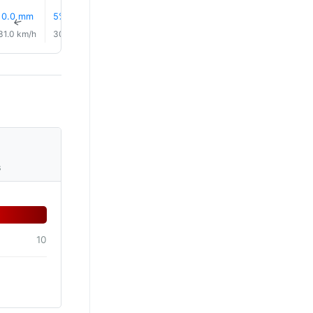
0.0 mm
5% Lietus
12% Lietus
13% Lietus
0.0 mm
8% Lietu
↑
↑
↑
↑
↑
↑
31.0 km/h
30.0 km/h
28.0 km/h
26.0 km/h
24.0 km/h
25.0 km/
s
10