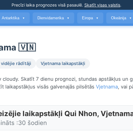
Precīzi laika prognozes
visā pasaulē
.
Skatīt visas valstis
.
Antarktika
Dienvidamerika
Eiropa
Okeānija
▼
▼
▼
▼
nama 🇻🇳
vidējie rādītāji
Vjetnama laikapstākļi
ly cloudy. Skatīt 7 dienu prognozi, stundas apstākļus un g
t laikapstākļus visās galvenajās pilsētās
Vjetnama
, vai p
eizējie laikapstākļi Qui Nhon, Vjetnam
nināts :30 šodien