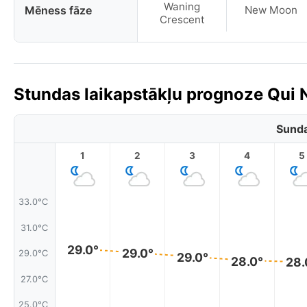
Waning
Mēness fāze
New Moon
Crescent
Stundas laikapstākļu prognoze Qui 
Sunda
1
2
3
4
5
33.0°C
31.0°C
29.0°
29.0°
29.0°C
29.0°
28.0°
28.
27.0°C
25.0°C