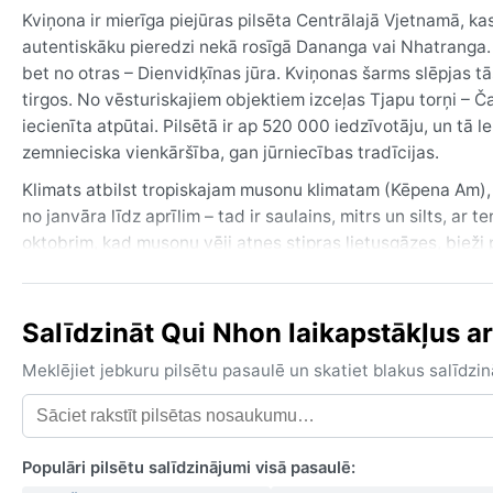
Kviņona ir mierīga piejūras pilsēta Centrālajā Vjetnamā, k
autentiskāku pieredzi nekā rosīgā Dananga vai Nhatranga. Pil
bet no otras – Dienvidķīnas jūra. Kviņonas šarms slēpjas tā
tirgos. No vēsturiskajiem objektiem izceļas Tjapu torņi – Č
iecienīta atpūtai. Pilsētā ir ap 520 000 iedzīvotāju, un tā
zemnieciska vienkāršība, gan jūrniecības tradīcijas.
Klimats atbilst tropiskajam musonu klimatam (Kēpena Am), 
no janvāra līdz aprīlim – tad ir saulains, mitrs un silts, a
oktobrim, kad musonu vēji atnes stipras lietusgāzes, biež
decembrim temperatūra nokrītas līdz 22 °C, bet jūra saglab
lietusmēteli un ūdensnecaurlaidīgus apavus, jo pat sausaj
Salīdzināt Qui Nhon laikapstākļus ar 
Vispiemērotākais laiks apmeklējumam ir no februāra līdz apr
silta, ne pārāk karsta. Septembris un oktobris ir taifūnu se
Meklējiet jebkuru pilsētu pasaulē un skatiet blakus salīd
Kviņona ir pazīstama arī ar to, ka lietus sezonā nokrišņu
pat līdz 300 mm. Tāpēc, plānojot ceļojumu, jāseko līdzi lai
pludmales.
Populāri pilsētu salīdzinājumi visā pasaulē: