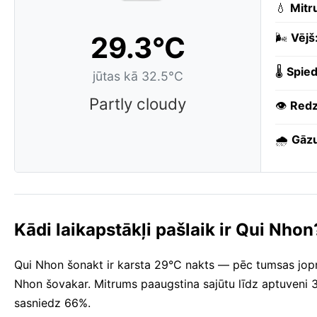
💧
Mitr
29.3°C
🌬️
Vējš
🌡️
Spied
jūtas kā 32.5°C
Partly cloudy
👁️
Redz
🌧️
Gāzu
Kādi laikapstākļi pašlaik ir Qui Nhon
Qui Nhon šonakt ir karsta 29°C nakts — pēc tumsas jopr
Nhon šovakar. Mitrums paaugstina sajūtu līdz aptuveni 
sasniedz 66%.