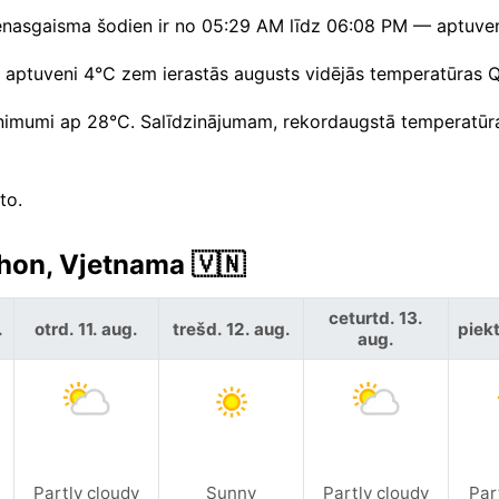
. Dienasgaisma šodien ir no 05:29 AM līdz 06:08 PM — aptuve
 ir aptuveni 4°C zem ierastās augusts vidējās temperatūras 
nimumi ap 28°C. Salīdzinājumam, rekordaugstā temperatūr
to.
hon, Vjetnama 🇻🇳
ceturtd. 13.
.
otrd. 11. aug.
trešd. 12. aug.
piekt
aug.
Partly cloudy
Sunny
Partly cloudy
Par