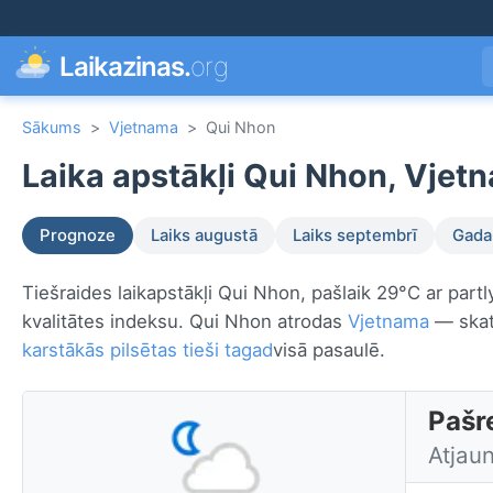
Laikazinas.
org
Sākums
>
Vjetnama
>
Qui Nhon
Laika apstākļi Qui Nhon, Vjet
Prognoze
Laiks augustā
Laiks septembrī
Gada 
Tiešraides laikapstākļi Qui Nhon, pašlaik 29°C ar part
kvalitātes indeksu. Qui Nhon atrodas
Vjetnama
— skatī
karstākās pilsētas tieši tagad
visā pasaulē.
Pašr
Atjau