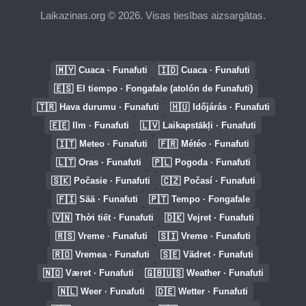
Laikazinas.org © 2026. Visas tiesības aizsargātas.
🇲🇾
🇮🇩
Cuaca · Funafuti
Cuaca · Funafuti
🇪🇸
El tiempo · Fongafale (atolón de Funafuti)
🇹🇷
🇭🇺
Hava durumu · Funafuti
Időjárás · Funafuti
🇪🇪
🇱🇻
Ilm · Funafuti
Laikapstākļi · Funafuti
🇮🇹
🇫🇷
Meteo · Funafuti
Météo · Funafuti
🇱🇹
🇵🇱
Oras · Funafuti
Pogoda · Funafuti
🇸🇰
🇨🇿
Počasie · Funafuti
Počasí · Funafuti
🇫🇮
🇵🇹
Sää · Funafuti
Tempo · Fongafale
🇻🇳
🇩🇰
Thời tiết · Funafuti
Vejret · Funafuti
🇷🇸
🇸🇮
Vreme · Funafuti
Vreme · Funafuti
🇷🇴
🇸🇪
Vremea · Funafuti
Vädret · Funafuti
🇳🇴
🇬🇧🇺🇸
Været · Funafuti
Weather · Funafuti
🇳🇱
🇩🇪
Weer · Funafuti
Wetter · Funafuti