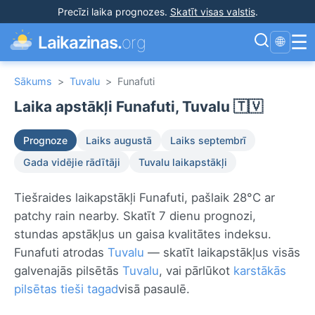
Precīzi laika prognozes
.
Skatīt visas valstis
.
☰
Laikazinas.
org
🌐
Sākums
>
Tuvalu
>
Funafuti
Laika apstākļi Funafuti, Tuvalu 🇹🇻
Prognoze
Laiks augustā
Laiks septembrī
Gada vidējie rādītāji
Tuvalu laikapstākļi
Tiešraides laikapstākļi Funafuti, pašlaik 28°C ar
patchy rain nearby. Skatīt 7 dienu prognozi,
stundas apstākļus un gaisa kvalitātes indeksu.
Funafuti atrodas
Tuvalu
— skatīt laikapstākļus visās
galvenajās pilsētās
Tuvalu
, vai pārlūkot
karstākās
pilsētas tieši tagad
visā pasaulē.