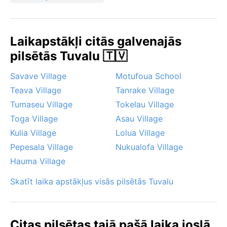
ir no maija līdz oktobrim, kad vēji ir patīkamāki un
tropu ciklonu risks ir zemāks. Tomēr jāatceras, ka
Tuvalu atrodas Klusā okeāna ciklonu ceļā – no
Laikapstākļi citās galvenajās
novembra līdz aprīlim var uznākt stipras vētras un
pilsētās Tuvalu 🇹🇻
plūdi. Tā kā salas paceļas tikai dažus metrus virs jūras
līmeņa, paisuma viļņi un klimata pārmaiņu izraisītā
Savave Village
Motufoua School
jūras līmeņa celšanās ir ikdienas realitāte. Funafuti ir
Teava Village
Tanrake Village
vieta, kur laikapstākļi nav tikai atskaite – tie veido
dzīvesveidu.
Tumaseu Village
Tokelau Village
Toga Village
Asau Village
Kulia Village
Lolua Village
Pepesala Village
Nukualofa Village
Hauma Village
Skatīt laika apstākļus visās pilsētās Tuvalu
Citas pilsētas tajā pašā laika joslā