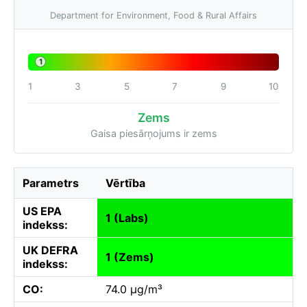
Department for Environment, Food & Rural Affairs
1
1
3
5
7
9
10
Zems
Gaisa piesārņojums ir zems
Parametrs
Vērtība
US EPA
1 (Labs)
indekss:
UK DEFRA
1 (Zems)
indekss:
CO:
74.0 µg/m³