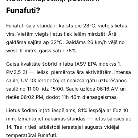
Funafuti?
Funafuti šajā stundā ir karsts pie 28°C, vietējs lietus
virs. Vietām viegls lietus liek ielām mirdzēt. Ārā
gaidāma sajūta ap 32°C. Gaidāms 26 km/h vējš no
west. Ir mitrs, gaiss satur 78%.
Gaisa kvalitāte šobrīd ir laba (ASV EPA indekss 1,
PM2.5 2) — lieliski piemērota āra aktivitātēm. Intensa
saule, UV 10: ierobežojiet neaizsargātu uzturēšanos
saulē no 11:00 līdz 15:00. Saule uzlēca 06:16 AM un
rietēs 06:02 PM, dodot 11h 46m dienasgaismas.
Lietus šodien ir ļoti iespējams, 81% iespēja ar līdz 10
mm. Izmantojiet nākamās stundas — lietus sāksies ap
14. Tas ir tieši atbilstoši ierastajai augusts vidējai
temperatūrai Funafuti.