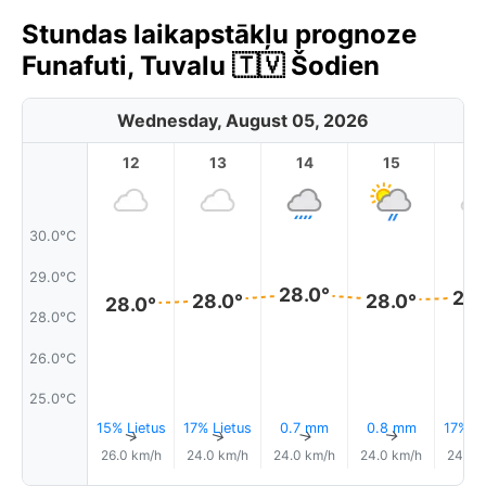
Stundas laikapstākļu prognoze
Funafuti, Tuvalu 🇹🇻 Šodien
Wednesday, August 05, 2026
12
13
14
15
1
30.0°C
29.0°C
28.0°
28.
28.0°
28.0°
28.0°
28.0°C
26.0°C
25.0°C
15% Lietus
17% Lietus
0.7 mm
0.8 mm
17% Li
↑
↑
↑
↑
26.0 km/h
24.0 km/h
24.0 km/h
24.0 km/h
24.0 