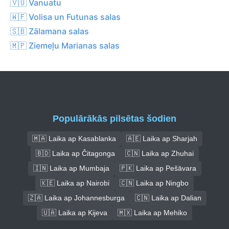
🇻🇺 Vanuatu
🇼🇫 Volisa un Futunas salas
🇸🇧 Zālamana salas
🇲🇵 Ziemeļu Marianas salas
Populārākās pilsētas šodien
🇲🇦 Laika ap Kasablanka
🇦🇪 Laika ap Sharjah
🇧🇩 Laika ap Čitagonga
🇨🇳 Laika ap Zhuhai
🇮🇳 Laika ap Mumbaja
🇵🇰 Laika ap Pešāvara
🇰🇪 Laika ap Nairobi
🇨🇳 Laika ap Ningbo
🇿🇦 Laika ap Johannesburga
🇨🇳 Laika ap Dalian
🇺🇦 Laika ap Kijeva
🇲🇽 Laika ap Mehiko