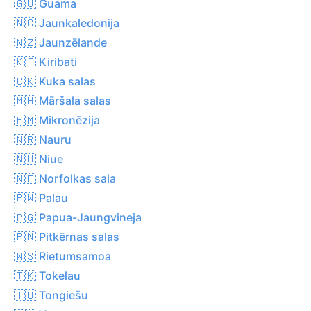
🇬🇺 Guama
🇳🇨 Jaunkaledonija
🇳🇿 Jaunzēlande
🇰🇮 Kiribati
🇨🇰 Kuka salas
🇲🇭 Māršala salas
🇫🇲 Mikronēzija
🇳🇷 Nauru
🇳🇺 Niue
🇳🇫 Norfolkas sala
🇵🇼 Palau
🇵🇬 Papua-Jaungvineja
🇵🇳 Pitkērnas salas
🇼🇸 Rietumsamoa
🇹🇰 Tokelau
🇹🇴 Tongiešu