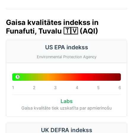
Gaisa kvalitātes indekss in
Funafuti, Tuvalu 🇹🇻 (AQI)
US EPA indekss
Environmental Protection Agency
1
1
2
3
4
5
6
Labs
Gaisa kvalitāte tiek uzskatīta par apmierinošu
UK DEFRA indekss