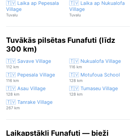
🇹🇻 Laika ap Pepesala
🇹🇻 Laika ap Nukualofa
Village
Village
Tuvalu
Tuvalu
Tuvākās pilsētas Funafuti (līdz
300 km)
🇹🇻 Savave Village
🇹🇻 Nukualofa Village
112 km
116 km
🇹🇻 Pepesala Village
🇹🇻 Motufoua School
116 km
128 km
🇹🇻 Asau Village
🇹🇻 Tumaseu Village
128 km
128 km
🇹🇻 Tanrake Village
267 km
Laikapstākļi Funafuti — bieži