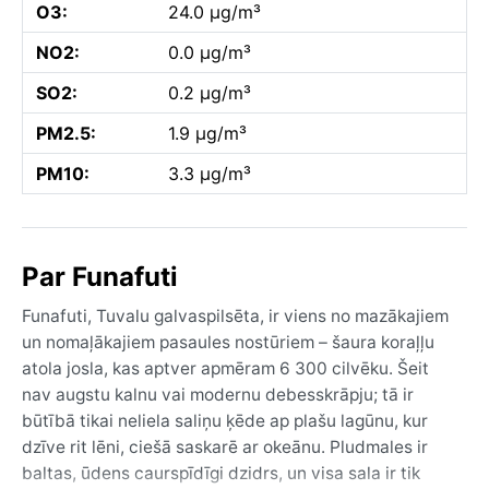
O3:
24.0 µg/m³
NO2:
0.0 µg/m³
SO2:
0.2 µg/m³
PM2.5:
1.9 µg/m³
PM10:
3.3 µg/m³
Par Funafuti
Funafuti, Tuvalu galvaspilsēta, ir viens no mazākajiem
un nomaļākajiem pasaules nostūriem – šaura koraļļu
atola josla, kas aptver apmēram 6 300 cilvēku. Šeit
nav augstu kalnu vai modernu debesskrāpju; tā ir
būtībā tikai neliela saliņu ķēde ap plašu lagūnu, kur
dzīve rit lēni, ciešā saskarē ar okeānu. Pludmales ir
baltas, ūdens caurspīdīgi dzidrs, un visa sala ir tik