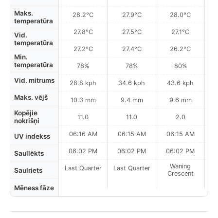
Maks.
28.2°C
27.9°C
28.0°C
temperatūra
27.8°C
27.5°C
27.1°C
Vid.
temperatūra
27.2°C
27.4°C
26.2°C
Min.
temperatūra
78%
78%
80%
Vid. mitrums
28.8 kph
34.6 kph
43.6 kph
Maks. vējš
10.3 mm
9.4 mm
9.6 mm
Kopējie
11.0
11.0
2.0
nokrišņi
06:16 AM
06:15 AM
06:15 AM
UV indekss
06:02 PM
06:02 PM
06:02 PM
Saullēkts
Waning
Last Quarter
Last Quarter
Saulriets
Crescent
Mēness fāze