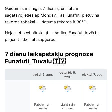
Gaidāmas mainīgas 7 dienas, un lietum
sagatavojieties ap Monday. Tas Funafuti pietuvina
rekorda robežai — datuma rekords ir 30°C.
Neļaujiet sevi pārsteigt — šodien Funafuti ir vērts
paņemt līdzi lietusapģērbu.
7 dienu laikapstākļu prognoze
Funafuti, Tuvalu 🇹🇻
ceturtd. 6.
trešd. 5. aug.
piektd. 7. aug.
ses
aug.
Patchy rain
Light rain
Patchy rain
L
nearby
shower
nearby