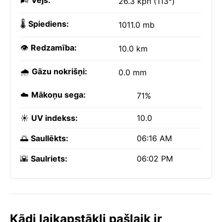
🌬️
Vējš:
26.3 kph (113°)
🌡️
Spiediens:
1011.0 mb
👁️
Redzamība:
10.0 km
🌧️
Gāzu nokrišņi:
0.0 mm
☁️
Mākoņu sega:
71%
☀️
UV indekss:
10.0
🌅
Saullēkts:
06:16 AM
🌇
Saulriets:
06:02 PM
Kādi laikapstākļi pašlaik ir