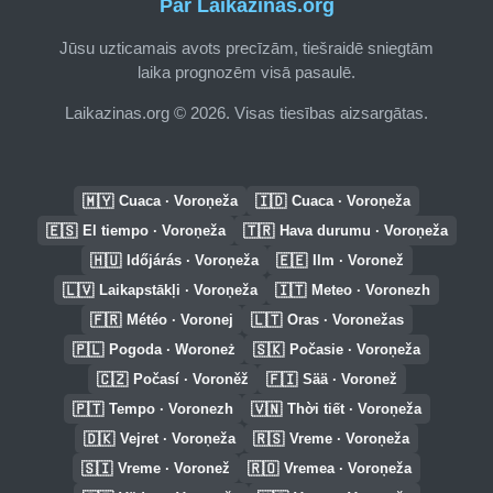
Par Laikazinas.org
Jūsu uzticamais avots precīzām, tiešraidē sniegtām
laika prognozēm visā pasaulē.
Laikazinas.org © 2026. Visas tiesības aizsargātas.
🇲🇾
🇮🇩
Cuaca · Voroņeža
Cuaca · Voroņeža
🇪🇸
🇹🇷
El tiempo · Voroņeža
Hava durumu · Voroņeža
🇭🇺
🇪🇪
Időjárás · Voroņeža
Ilm · Voronež
🇱🇻
🇮🇹
Laikapstākļi · Voroņeža
Meteo · Voronezh
🇫🇷
🇱🇹
Météo · Voronej
Oras · Voronežas
🇵🇱
🇸🇰
Pogoda · Woroneż
Počasie · Voroņeža
🇨🇿
🇫🇮
Počasí · Voroněž
Sää · Voronež
🇵🇹
🇻🇳
Tempo · Voronezh
Thời tiết · Voroņeža
🇩🇰
🇷🇸
Vejret · Voroņeža
Vreme · Voroņeža
🇸🇮
🇷🇴
Vreme · Voronež
Vremea · Voroņeža