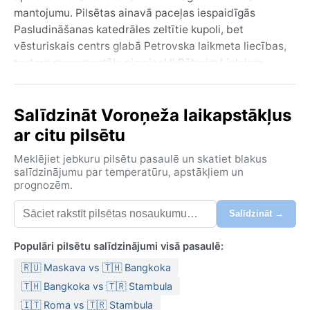
mantojumu. Pilsētas ainavā paceļas iespaidīgās
Pasludināšanas katedrāles zeltītie kupoli, bet
vēsturiskais centrs glabā Petrovska laikmeta liecības,
tostarp monumentālo pieminekli Pēterim Lielajam.
Caur pilsētu plūstošā Donas upe piešķir mierīgu
kontrastu rosīgajām ielām, un apkārtējā mežastepe
Salīdzināt Voroņeža laikapstākļus
rada sajūtu, ka atrodas plašā Krievijas līdzenumā.
ar citu pilsētu
Klimats šeit atbilst Dfb tipam jeb mitram
kontinentālam klimatam ar siltu vasaru. Ziema ir gara
Meklējiet jebkuru pilsētu pasaulē un skatiet blakus
un auksta – vidējā temperatūra bieži noslīd līdz mīnus
salīdzinājumu par temperatūru, apstākļiem un
prognozēm.
desmit grādiem, un sniegs klāj zemi vairākus
mēnešus. Vasara savukārt ir silta, pat karsta, ar
Salīdzināt →
termometra stabiņu ap divdesmit pieciem grādiem,
bet mitruma dēļ var justies smacīgi. Nokrišņi sadalās
Populāri pilsētu salīdzinājumi visā pasaulē:
samērā vienmērīgi visa gada garumā, lai gan vasarā
🇷🇺 Maskava vs 🇹🇭 Bangkoka
biežāk gaidāmas pērkona lietusgāzes. Dodoties uz
Voronežu ziemā, neiztikt bez siltas ziemas jakas,
🇹🇭 Bangkoka vs 🇹🇷 Stambula
cepures un ūdensnecaurlaidīgiem apaviem. Vasarā
🇮🇹 Roma vs 🇹🇷 Stambula