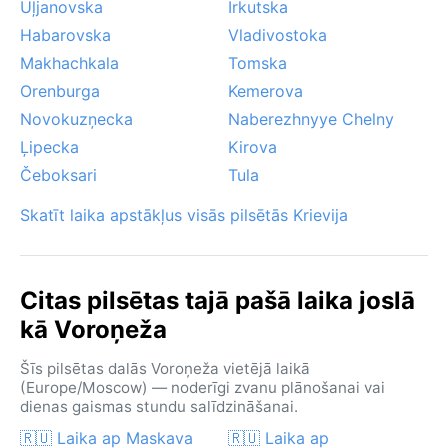
Uļjanovska
Irkutska
Habarovska
Vladivostoka
Makhachkala
Tomska
Orenburga
Kemerova
Novokuzņecka
Naberezhnyye Chelny
Ļipecka
Kirova
Čeboksari
Tula
Skatīt laika apstākļus visās pilsētās Krievija
Citas pilsētas tajā pašā laika joslā
kā Voroņeža
Šīs pilsētas dalās Voroņeža vietējā laikā
(Europe/Moscow) — noderīgi zvanu plānošanai vai
dienas gaismas stundu salīdzināšanai.
🇷🇺 Laika ap Maskava
🇷🇺 Laika ap