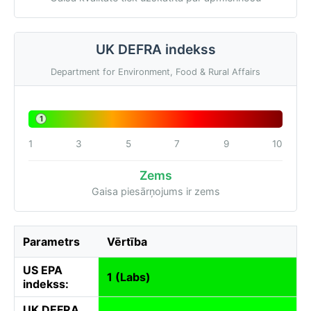
UK DEFRA indekss
Department for Environment, Food & Rural Affairs
1
1
3
5
7
9
10
Zems
Gaisa piesārņojums ir zems
Parametrs
Vērtība
US EPA
1 (Labs)
indekss:
UK DEFRA