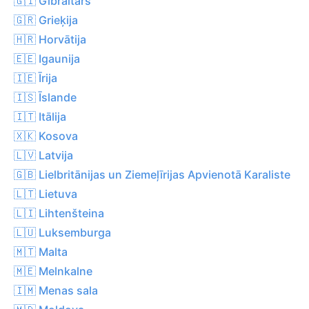
🇬🇮 Gibraltārs
🇬🇷 Grieķija
🇭🇷 Horvātija
🇪🇪 Igaunija
🇮🇪 Īrija
🇮🇸 Īslande
🇮🇹 Itālija
🇽🇰 Kosova
🇱🇻 Latvija
🇬🇧 Lielbritānijas un Ziemeļīrijas Apvienotā Karaliste
🇱🇹 Lietuva
🇱🇮 Lihtenšteina
🇱🇺 Luksemburga
🇲🇹 Malta
🇲🇪 Melnkalne
🇮🇲 Menas sala