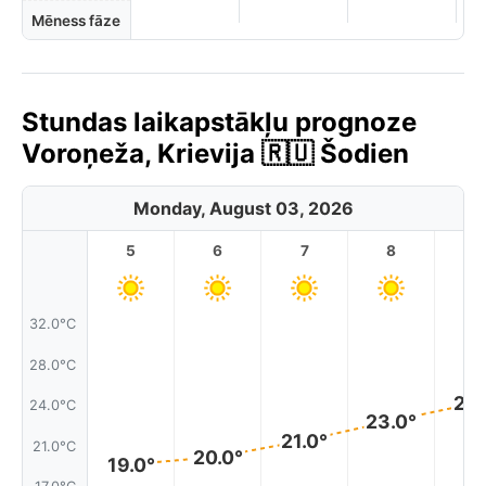
Mēness fāze
Stundas laikapstākļu prognoze
Voroņeža, Krievija 🇷🇺 Šodien
Monday, August 03, 2026
5
6
7
8
9
32.0°C
28.0°C
25.
24.0°C
23.0°
21.0°
21.0°C
20.0°
19.0°