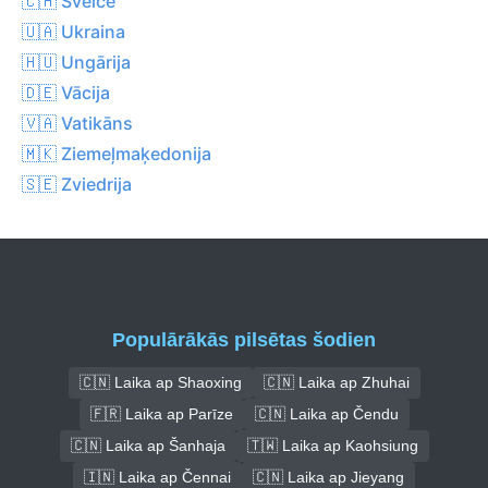
🇨🇭 Šveice
🇺🇦 Ukraina
🇭🇺 Ungārija
🇩🇪 Vācija
🇻🇦 Vatikāns
🇲🇰 Ziemeļmaķedonija
🇸🇪 Zviedrija
Populārākās pilsētas šodien
🇨🇳 Laika ap Shaoxing
🇨🇳 Laika ap Zhuhai
🇫🇷 Laika ap Parīze
🇨🇳 Laika ap Čendu
🇨🇳 Laika ap Šanhaja
🇹🇼 Laika ap Kaohsiung
🇮🇳 Laika ap Čennai
🇨🇳 Laika ap Jieyang