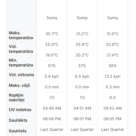
Sunny
Sunny
Sunny
Maks.
30.7°C
31.2°C
31.0°C
temperatūra
25.0°C
25.9°C
25.9°C
Vid.
temperatūra
19.0°C
20.2°C
21.4°C
Min.
temperatūra
57%
57%
56%
Vid. mitrums
5.8 kph
6.5 kph
13.3 kph
Maks. vējš
0.0 mm
0.0 mm
0.3 mm
Kopējie
7.0
7.0
6.0
nokrišņi
04:49 AM
04:51 AM
04:52 AM
0
UV indekss
08:09 PM
08:07 PM
08:05 PM
Saullēkts
Last Quarter
Last Quarter
Last Quarter
La
Saulriets