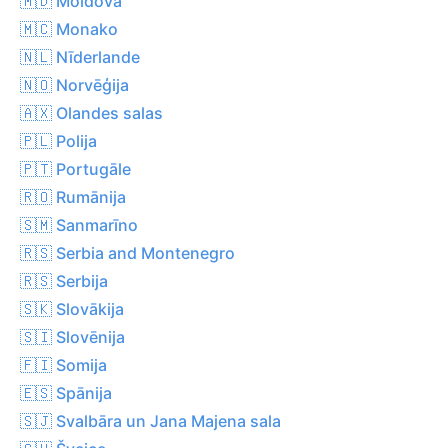
🇲🇩 Moldova
🇲🇨 Monako
🇳🇱 Nīderlande
🇳🇴 Norvēģija
🇦🇽 Olandes salas
🇵🇱 Polija
🇵🇹 Portugāle
🇷🇴 Rumānija
🇸🇲 Sanmarīno
🇷🇸 Serbia and Montenegro
🇷🇸 Serbija
🇸🇰 Slovākija
🇸🇮 Slovēnija
🇫🇮 Somija
🇪🇸 Spānija
🇸🇯 Svalbāra un Jana Majena sala