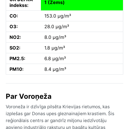
1 (Zems)
indekss:
CO:
153.0 µg/m³
O3:
28.0 µg/m³
NO2:
8.0 µg/m³
SO2:
1.8 µg/m³
PM2.5:
6.8 µg/m³
PM10:
8.4 µg/m³
Par Voroņeža
Voroneža ir dzīvīga pilsēta Krievijas rietumos, kas
izplešas gar Donas upes gleznainajiem krastiem. Šis
reģionālais centrs ar gandrīz miljonu iedzīvotāju
apvieno industriālo raksturu un bagātu kultūras