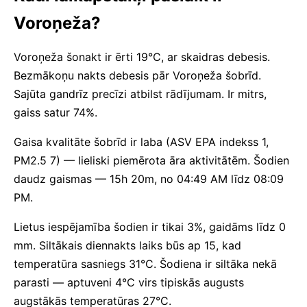
Voroņeža?
Voroņeža šonakt ir ērti 19°C, ar skaidras debesis.
Bezmākoņu nakts debesis pār Voroņeža šobrīd.
Sajūta gandrīz precīzi atbilst rādījumam. Ir mitrs,
gaiss satur 74%.
Gaisa kvalitāte šobrīd ir laba (ASV EPA indekss 1,
PM2.5 7) — lieliski piemērota āra aktivitātēm. Šodien
daudz gaismas — 15h 20m, no 04:49 AM līdz 08:09
PM.
Lietus iespējamība šodien ir tikai 3%, gaidāms līdz 0
mm. Siltākais diennakts laiks būs ap 15, kad
temperatūra sasniegs 31°C. Šodiena ir siltāka nekā
parasti — aptuveni 4°C virs tipiskās augusts
augstākās temperatūras 27°C.