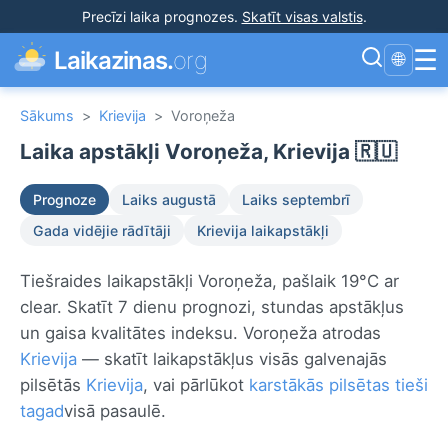
Precīzi laika prognozes
.
Skatīt visas valstis
.
☰
Laikazinas.
org
🌐
Sākums
>
Krievija
>
Voroņeža
Laika apstākļi Voroņeža, Krievija 🇷🇺
Prognoze
Laiks augustā
Laiks septembrī
Gada vidējie rādītāji
Krievija laikapstākļi
Tiešraides laikapstākļi Voroņeža, pašlaik 19°C ar
clear. Skatīt 7 dienu prognozi, stundas apstākļus
un gaisa kvalitātes indeksu. Voroņeža atrodas
Krievija
— skatīt laikapstākļus visās galvenajās
pilsētās
Krievija
, vai pārlūkot
karstākās pilsētas tieši
tagad
visā pasaulē.