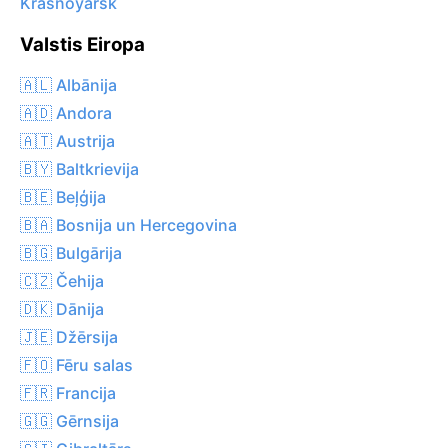
Krasnoyarsk
Valstis Eiropa
🇦🇱 Albānija
🇦🇩 Andora
🇦🇹 Austrija
🇧🇾 Baltkrievija
🇧🇪 Beļģija
🇧🇦 Bosnija un Hercegovina
🇧🇬 Bulgārija
🇨🇿 Čehija
🇩🇰 Dānija
🇯🇪 Džērsija
🇫🇴 Fēru salas
🇫🇷 Francija
🇬🇬 Gērnsija