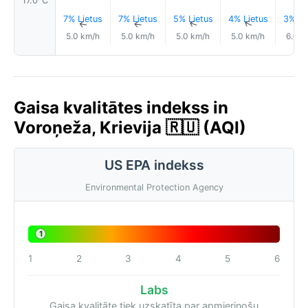
17.0°C
7% Lietus
7% Lietus
5% Lietus
4% Lietus
3% Li
↑
↑
↑
↑
5.0 km/h
5.0 km/h
5.0 km/h
5.0 km/h
6.0 k
Gaisa kvalitātes indekss in
Voroņeža, Krievija 🇷🇺 (AQI)
US EPA indekss
Environmental Protection Agency
1
1
2
3
4
5
6
Labs
Gaisa kvalitāte tiek uzskatīta par apmierinošu