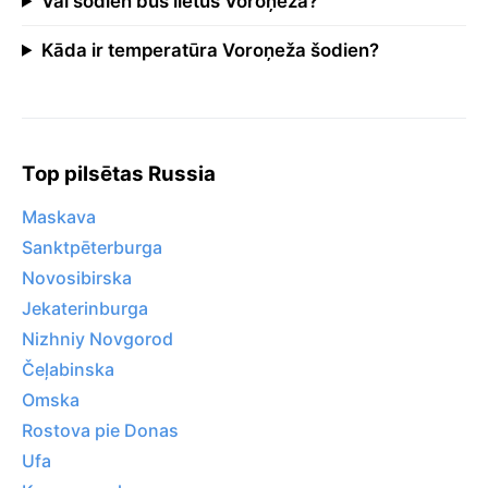
Vai šodien būs lietus Voroņeža?
Kāda ir temperatūra Voroņeža šodien?
Top pilsētas Russia
Maskava
Sanktpēterburga
Novosibirska
Jekaterinburga
Nizhniy Novgorod
Čeļabinska
Omska
Rostova pie Donas
Ufa