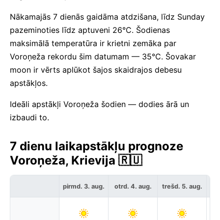
Nākamajās 7 dienās gaidāma atdzišana, līdz Sunday
pazeminoties līdz aptuveni 26°C. Šodienas
maksimālā temperatūra ir krietni zemāka par
Voroņeža rekordu šim datumam — 35°C. Šovakar
moon ir vērts aplūkot šajos skaidrajos debesu
apstākļos.
Ideāli apstākļi Voroņeža šodien — dodies ārā un
izbaudi to.
7 dienu laikapstākļu prognoze
Voroņeža, Krievija 🇷🇺
c
pirmd. 3. aug.
otrd. 4. aug.
trešd. 5. aug.