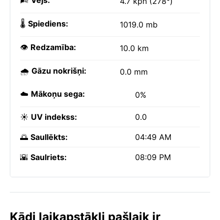
🌬️
Vējš:
4.7 kph (278°)
🌡️
Spiediens:
1019.0 mb
👁️
Redzamība:
10.0 km
🌧️
Gāzu nokrišņi:
0.0 mm
☁️
Mākoņu sega:
0%
☀️
UV indekss:
0.0
🌅
Saullēkts:
04:49 AM
🌇
Saulriets:
08:09 PM
Kādi laikapstākļi pašlaik ir