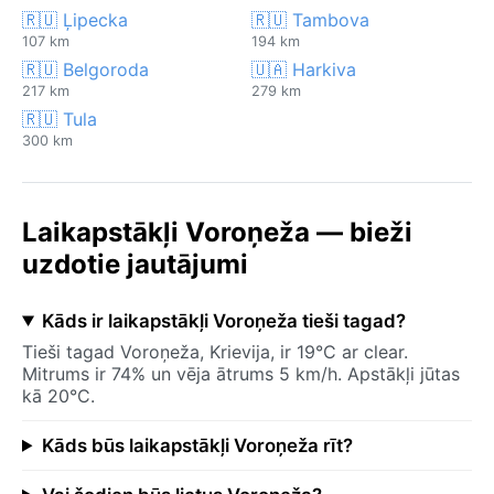
🇷🇺 Ļipecka
🇷🇺 Tambova
107 km
194 km
🇷🇺 Belgoroda
🇺🇦 Harkiva
217 km
279 km
🇷🇺 Tula
300 km
Laikapstākļi Voroņeža — bieži
uzdotie jautājumi
Kāds ir laikapstākļi Voroņeža tieši tagad?
Tieši tagad Voroņeža, Krievija, ir 19°C ar clear.
Mitrums ir 74% un vēja ātrums 5 km/h. Apstākļi jūtas
kā 20°C.
Kāds būs laikapstākļi Voroņeža rīt?