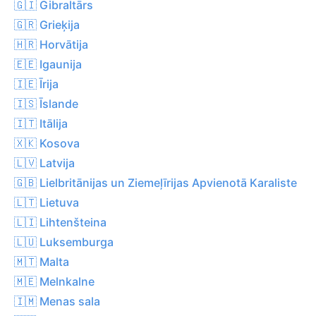
🇬🇮 Gibraltārs
🇬🇷 Grieķija
🇭🇷 Horvātija
🇪🇪 Igaunija
🇮🇪 Īrija
🇮🇸 Īslande
🇮🇹 Itālija
🇽🇰 Kosova
🇱🇻 Latvija
🇬🇧 Lielbritānijas un Ziemeļīrijas Apvienotā Karaliste
🇱🇹 Lietuva
🇱🇮 Lihtenšteina
🇱🇺 Luksemburga
🇲🇹 Malta
🇲🇪 Melnkalne
🇮🇲 Menas sala