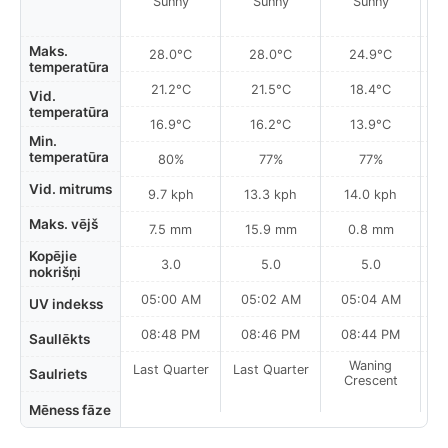
Sunny
Sunny
Sunny
Pa
Maks.
28.0°C
28.0°C
24.9°C
temperatūra
21.2°C
21.5°C
18.4°C
Vid.
temperatūra
16.9°C
16.2°C
13.9°C
Min.
temperatūra
80%
77%
77%
Vid. mitrums
9.7 kph
13.3 kph
14.0 kph
Maks. vējš
7.5 mm
15.9 mm
0.8 mm
Kopējie
3.0
5.0
5.0
nokrišņi
05:00 AM
05:02 AM
05:04 AM
0
UV indekss
08:48 PM
08:46 PM
08:44 PM
Saullēkts
Waning
Last Quarter
Last Quarter
Saulriets
Crescent
Mēness fāze