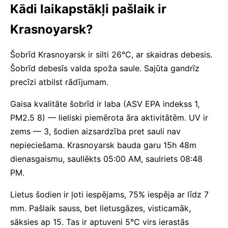
Kādi laikapstākļi pašlaik ir
Krasnoyarsk?
Šobrīd Krasnoyarsk ir silti 26°C, ar skaidras debesis.
Šobrīd debesīs valda spoža saule. Sajūta gandrīz
precīzi atbilst rādījumam.
Gaisa kvalitāte šobrīd ir laba (ASV EPA indekss 1,
PM2.5 8) — lieliski piemērota āra aktivitātēm. UV ir
zems — 3, šodien aizsardzība pret sauli nav
nepieciešama. Krasnoyarsk bauda garu 15h 48m
dienasgaismu, saullēkts 05:00 AM, saulriets 08:48
PM.
Lietus šodien ir ļoti iespējams, 75% iespēja ar līdz 7
mm. Pašlaik sauss, bet lietusgāzes, visticamāk,
sāksies ap 15. Tas ir aptuveni 5°C virs ierastās