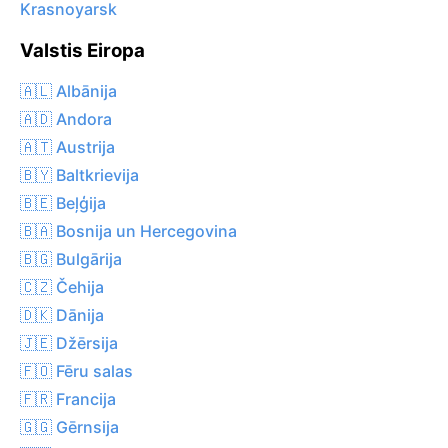
Krasnoyarsk
Valstis Eiropa
🇦🇱 Albānija
🇦🇩 Andora
🇦🇹 Austrija
🇧🇾 Baltkrievija
🇧🇪 Beļģija
🇧🇦 Bosnija un Hercegovina
🇧🇬 Bulgārija
🇨🇿 Čehija
🇩🇰 Dānija
🇯🇪 Džērsija
🇫🇴 Fēru salas
🇫🇷 Francija
🇬🇬 Gērnsija