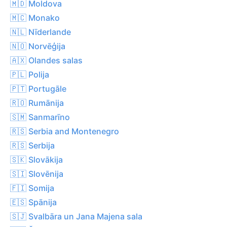
🇲🇩 Moldova
🇲🇨 Monako
🇳🇱 Nīderlande
🇳🇴 Norvēģija
🇦🇽 Olandes salas
🇵🇱 Polija
🇵🇹 Portugāle
🇷🇴 Rumānija
🇸🇲 Sanmarīno
🇷🇸 Serbia and Montenegro
🇷🇸 Serbija
🇸🇰 Slovākija
🇸🇮 Slovēnija
🇫🇮 Somija
🇪🇸 Spānija
🇸🇯 Svalbāra un Jana Majena sala