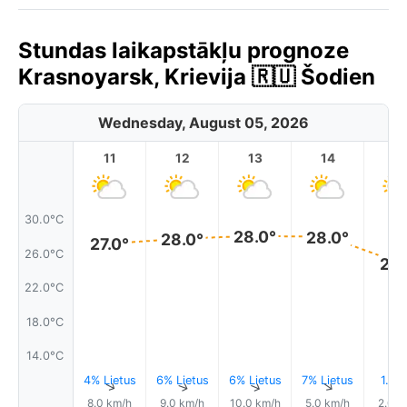
Stundas laikapstākļu prognoze
Krasnoyarsk, Krievija 🇷🇺 Šodien
Wednesday, August 05, 2026
11
12
13
14
1
30.0°C
28.0°
28.0°
28.0°
27.0°
26.0°C
25.
22.0°C
18.0°C
14.0°C
4% Lietus
6% Lietus
6% Lietus
7% Lietus
1.2 
↑
↑
↑
↑
8.0 km/h
9.0 km/h
10.0 km/h
5.0 km/h
2.0 k