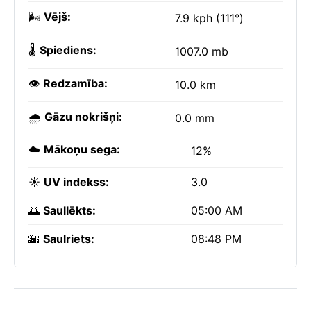
🌬️
Vējš:
7.9 kph (111°)
🌡️
Spiediens:
1007.0 mb
👁️
Redzamība:
10.0 km
🌧️
Gāzu nokrišņi:
0.0 mm
☁️
Mākoņu sega:
12%
☀️
UV indekss:
3.0
🌅
Saullēkts:
05:00 AM
🌇
Saulriets:
08:48 PM