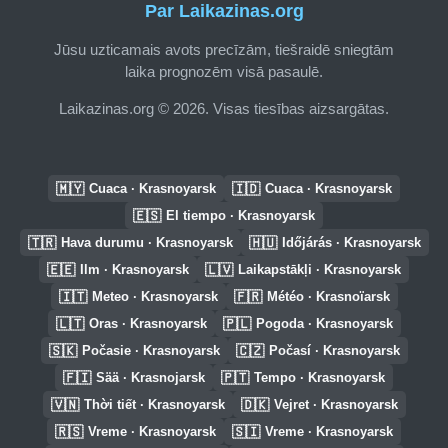
Par Laikazinas.org
Jūsu uzticamais avots precīzām, tiešraidē sniegtām
laika prognozēm visā pasaulē.
Laikazinas.org © 2026. Visas tiesības aizsargātas.
🇲🇾
🇮🇩
Cuaca · Krasnoyarsk
Cuaca · Krasnoyarsk
🇪🇸
El tiempo · Krasnoyarsk
🇹🇷
🇭🇺
Hava durumu · Krasnoyarsk
Időjárás · Krasnoyarsk
🇪🇪
🇱🇻
Ilm · Krasnoyarsk
Laikapstākļi · Krasnoyarsk
🇮🇹
🇫🇷
Meteo · Krasnoyarsk
Météo · Krasnoïarsk
🇱🇹
🇵🇱
Oras · Krasnoyarsk
Pogoda · Krasnoyarsk
🇸🇰
🇨🇿
Počasie · Krasnoyarsk
Počasí · Krasnoyarsk
🇫🇮
🇵🇹
Sää · Krasnojarsk
Tempo · Krasnoyarsk
🇻🇳
🇩🇰
Thời tiết · Krasnoyarsk
Vejret · Krasnoyarsk
🇷🇸
🇸🇮
Vreme · Krasnoyarsk
Vreme · Krasnoyarsk