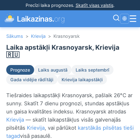
Precīzi laika prognozes
.
Skatīt visas valstis
.
☰
Laikazinas.
org
🌐
Sākums
>
Krievija
>
Krasnoyarsk
Laika apstākļi Krasnoyarsk, Krievija
🇷🇺
Prognoze
Laiks augustā
Laiks septembrī
Gada vidējie rādītāji
Krievija laikapstākļi
Tiešraides laikapstākļi Krasnoyarsk, pašlaik 26°C ar
sunny. Skatīt 7 dienu prognozi, stundas apstākļus
un gaisa kvalitātes indeksu. Krasnoyarsk atrodas
Krievija
— skatīt laikapstākļus visās galvenajās
pilsētās
Krievija
, vai pārlūkot
karstākās pilsētas tieši
tagad
visā pasaulē.