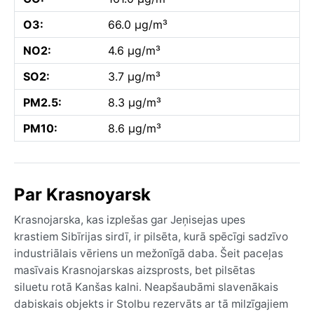
O3:
66.0 µg/m³
NO2:
4.6 µg/m³
SO2:
3.7 µg/m³
PM2.5:
8.3 µg/m³
PM10:
8.6 µg/m³
Par Krasnoyarsk
Krasnojarska, kas izplešas gar Jeņisejas upes
krastiem Sibīrijas sirdī, ir pilsēta, kurā spēcīgi sadzīvo
industriālais vēriens un mežonīgā daba. Šeit paceļas
masīvais Krasnojarskas aizsprosts, bet pilsētas
siluetu rotā Kanšas kalni. Neapšaubāmi slavenākais
dabiskais objekts ir Stolbu rezervāts ar tā milzīgajiem