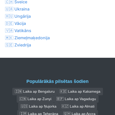
🇨🇭 Šveice
🇺🇦 Ukraina
🇭🇺 Ungārija
🇩🇪 Vācija
🇻🇦 Vatikāns
🇲🇰 Ziemeļmaķedonija
🇸🇪 Zviedrija
Populārākās pilsētas šodien
🇮🇳 Laika ap Bengaluru
🇰🇪 Laika ap Kakamega
🇨🇳 Laika ap Zunyi
🇧🇫 Laika ap Vagadugu
🇺🇸 Laika ap Ņujorka
🇰🇿 Laika ap Almati
🇮🇷 Laika ap Teherāna
🇬🇭 Laika ap Accra