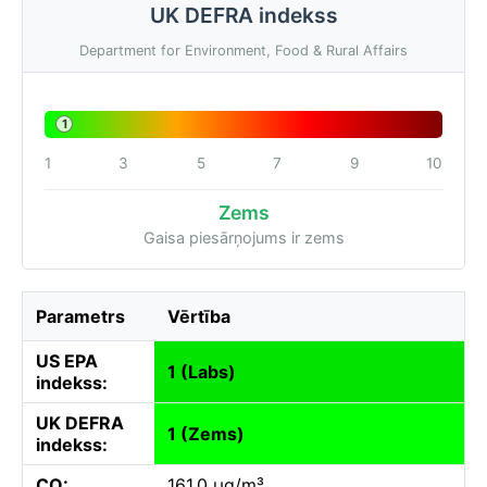
UK DEFRA indekss
Department for Environment, Food & Rural Affairs
1
1
3
5
7
9
10
Zems
Gaisa piesārņojums ir zems
Parametrs
Vērtība
US EPA
1 (Labs)
indekss:
UK DEFRA
1 (Zems)
indekss:
CO:
161.0 µg/m³