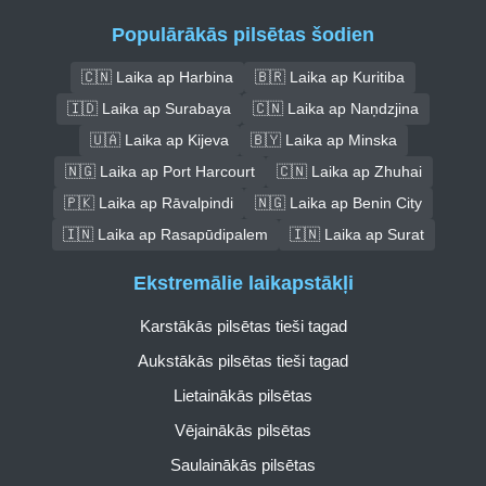
Populārākās pilsētas šodien
🇨🇳 Laika ap Harbina
🇧🇷 Laika ap Kuritiba
🇮🇩 Laika ap Surabaya
🇨🇳 Laika ap Naņdzjina
🇺🇦 Laika ap Kijeva
🇧🇾 Laika ap Minska
🇳🇬 Laika ap Port Harcourt
🇨🇳 Laika ap Zhuhai
🇵🇰 Laika ap Rāvalpindi
🇳🇬 Laika ap Benin City
🇮🇳 Laika ap Rasapūdipalem
🇮🇳 Laika ap Surat
Ekstremālie laikapstākļi
Karstākās pilsētas tieši tagad
Aukstākās pilsētas tieši tagad
Lietainākās pilsētas
Vējainākās pilsētas
Saulainākās pilsētas