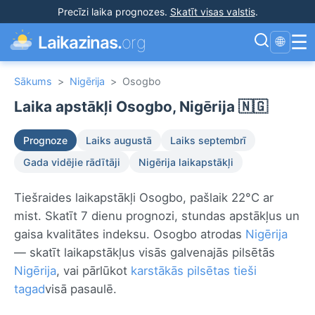
Precīzi laika prognozes
.
Skatīt visas valstis
.
☰
Laikazinas.
org
🌐
Sākums
>
Nigērija
>
Osogbo
Laika apstākļi Osogbo, Nigērija 🇳🇬
Prognoze
Laiks augustā
Laiks septembrī
Gada vidējie rādītāji
Nigērija laikapstākļi
Tiešraides laikapstākļi Osogbo, pašlaik 22°C ar
mist. Skatīt 7 dienu prognozi, stundas apstākļus un
gaisa kvalitātes indeksu. Osogbo atrodas
Nigērija
— skatīt laikapstākļus visās galvenajās pilsētās
Nigērija
, vai pārlūkot
karstākās pilsētas tieši
tagad
visā pasaulē.