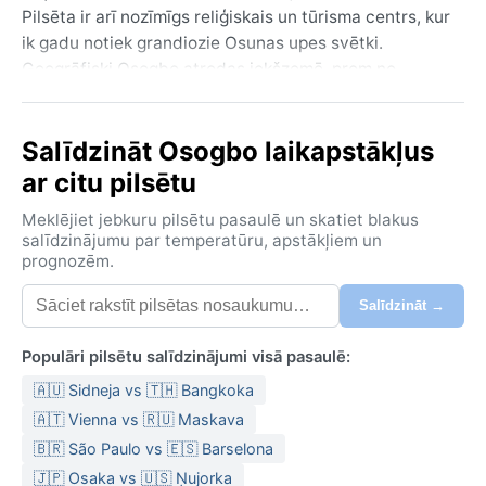
Pilsēta ir arī nozīmīgs reliģiskais un tūrisma centrs, kur
ik gadu notiek grandiozie Osunas upes svētki.
Ģeogrāfiski Osogbo atrodas iekšzemē, prom no
okeāna, un to ieskauj tropiskā savanna ar zālainiem
līdzenumiem un koku puduriem.
Salīdzināt Osogbo laikapstākļus
Pēc Köppen klimata klasifikācijas Osogbo valda
ar citu pilsētu
tropiskā savanna (Aw). Tas nozīmē skaidri izteiktu
lietus un sauso sezonu. Lietus sezona ilgst no aprīļa
Meklējiet jebkuru pilsētu pasaulē un skatiet blakus
līdz oktobrim – šajā laikā nokrišņu daudzums ir liels,
salīdzinājumu par temperatūru, apstākļiem un
prognozēm.
mitrums augsts, un temperatūra svārstās ap 30°C.
Sausā sezona no novembra līdz martam ir karsta un
Salīdzināt →
saulaina, ar zemāku mitrumu, bet joprojām karsta.
Ieteicams līdzi ņemt vieglus, elpojošus audumus,
Populāri pilsētu salīdzinājumi visā pasaulē:
lietussargu vai lietusmēteli lietus sezonai, kā arī
🇦🇺 Sidneja vs 🇹🇭 Bangkoka
saules aizsargkrēmu un cepuri visu gadu.
🇦🇹 Vienna vs 🇷🇺 Maskava
Labākais laiks ceļojumam laika ziņā ir sausā sezona,
🇧🇷 São Paulo vs 🇪🇸 Barselona
īpaši no novembra līdz februārim, kad lietus ir retums.
🇯🇵 Osaka vs 🇺🇸 Ņujorka
Tomēr jāņem vērā, ka no decembra līdz februārim