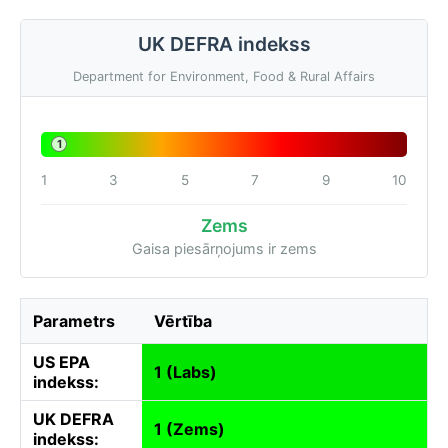
UK DEFRA indekss
Department for Environment, Food & Rural Affairs
1
1
3
5
7
9
10
Zems
Gaisa piesārņojums ir zems
Parametrs
Vērtība
US EPA
1 (Labs)
indekss:
UK DEFRA
1 (Zems)
indekss: