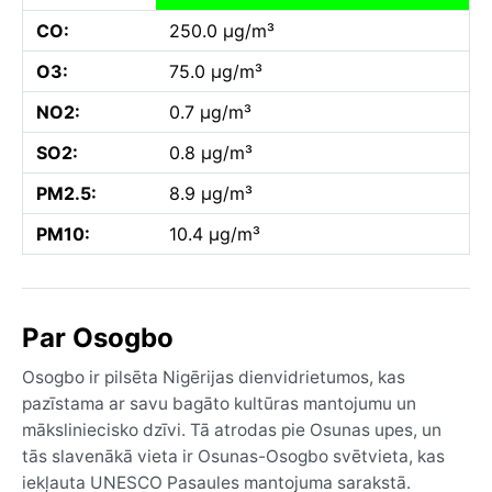
CO:
250.0 µg/m³
O3:
75.0 µg/m³
NO2:
0.7 µg/m³
SO2:
0.8 µg/m³
PM2.5:
8.9 µg/m³
PM10:
10.4 µg/m³
Par Osogbo
Osogbo ir pilsēta Nigērijas dienvidrietumos, kas
pazīstama ar savu bagāto kultūras mantojumu un
māksliniecisko dzīvi. Tā atrodas pie Osunas upes, un
tās slavenākā vieta ir Osunas-Osogbo svētvieta, kas
iekļauta UNESCO Pasaules mantojuma sarakstā.