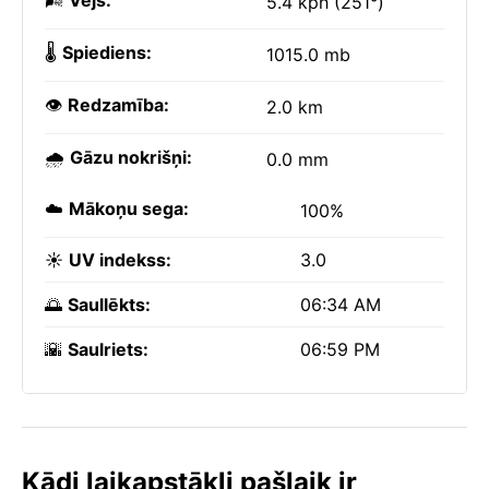
🌬️
Vējš:
5.4 kph (251°)
🌡️
Spiediens:
1015.0 mb
👁️
Redzamība:
2.0 km
🌧️
Gāzu nokrišņi:
0.0 mm
☁️
Mākoņu sega:
100%
☀️
UV indekss:
3.0
🌅
Saullēkts:
06:34 AM
🌇
Saulriets:
06:59 PM
Kādi laikapstākļi pašlaik ir