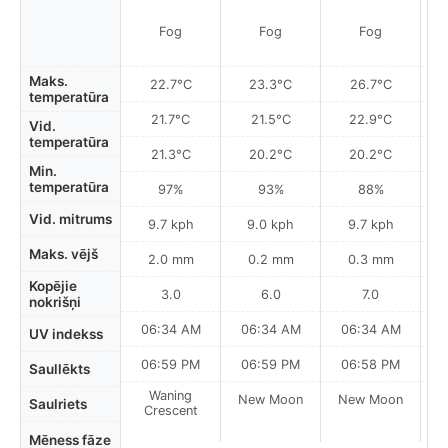
P
Fog
Fog
Fog
Maks.
22.7°C
23.3°C
26.7°C
temperatūra
21.7°C
21.5°C
22.9°C
Vid.
temperatūra
21.3°C
20.2°C
20.2°C
Min.
temperatūra
97%
93%
88%
Vid. mitrums
9.7 kph
9.0 kph
9.7 kph
Maks. vējš
2.0 mm
0.2 mm
0.3 mm
Kopējie
3.0
6.0
7.0
nokrišņi
06:34 AM
06:34 AM
06:34 AM
0
UV indekss
06:59 PM
06:59 PM
06:58 PM
Saullēkts
Waning
New Moon
New Moon
N
Saulriets
Crescent
Mēness fāze