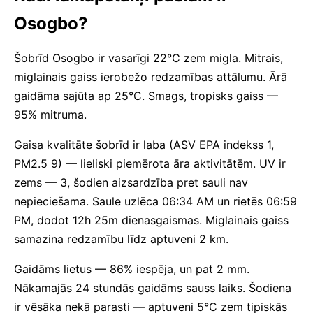
Osogbo?
Šobrīd Osogbo ir vasarīgi 22°C zem migla. Mitrais,
miglainais gaiss ierobežo redzamības attālumu. Ārā
gaidāma sajūta ap 25°C. Smags, tropisks gaiss —
95% mitruma.
Gaisa kvalitāte šobrīd ir laba (ASV EPA indekss 1,
PM2.5 9) — lieliski piemērota āra aktivitātēm. UV ir
zems — 3, šodien aizsardzība pret sauli nav
nepieciešama. Saule uzlēca 06:34 AM un rietēs 06:59
PM, dodot 12h 25m dienasgaismas. Miglainais gaiss
samazina redzamību līdz aptuveni 2 km.
Gaidāms lietus — 86% iespēja, un pat 2 mm.
Nākamajās 24 stundās gaidāms sauss laiks. Šodiena
ir vēsāka nekā parasti — aptuveni 5°C zem tipiskās