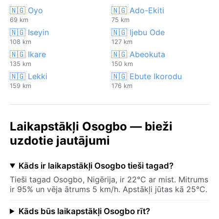
🇳🇬 Oyo
🇳🇬 Ado-Ekiti
69 km
75 km
🇳🇬 Iseyin
🇳🇬 Ijebu Ode
108 km
127 km
🇳🇬 Ikare
🇳🇬 Abeokuta
135 km
150 km
🇳🇬 Lekki
🇳🇬 Ebute Ikorodu
159 km
176 km
Laikapstākļi Osogbo — bieži
uzdotie jautājumi
Kāds ir laikapstākļi Osogbo tieši tagad?
Tieši tagad Osogbo, Nigērija, ir 22°C ar mist. Mitrums
ir 95% un vēja ātrums 5 km/h. Apstākļi jūtas kā 25°C.
Kāds būs laikapstākļi Osogbo rīt?