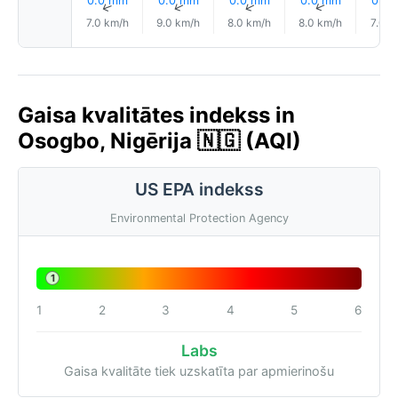
0.0 mm
0.0 mm
0.0 mm
0.0 mm
0.0
↑
↑
↑
↑
7.0 km/h
9.0 km/h
8.0 km/h
8.0 km/h
7.0 k
Gaisa kvalitātes indekss in
Osogbo, Nigērija 🇳🇬 (AQI)
US EPA indekss
Environmental Protection Agency
1
1
2
3
4
5
6
Labs
Gaisa kvalitāte tiek uzskatīta par apmierinošu