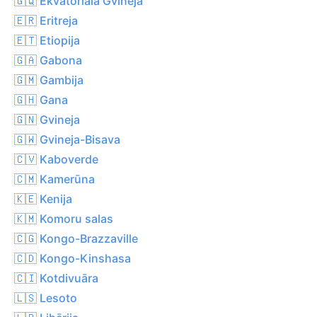
🇬🇶 Ekvatoriālā Gvineja
🇪🇷 Eritreja
🇪🇹 Etiopija
🇬🇦 Gabona
🇬🇲 Gambija
🇬🇭 Gana
🇬🇳 Gvineja
🇬🇼 Gvineja-Bisava
🇨🇻 Kaboverde
🇨🇲 Kamerūna
🇰🇪 Kenija
🇰🇲 Komoru salas
🇨🇬 Kongo-Brazzaville
🇨🇩 Kongo-Kinshasa
🇨🇮 Kotdivuāra
🇱🇸 Lesoto