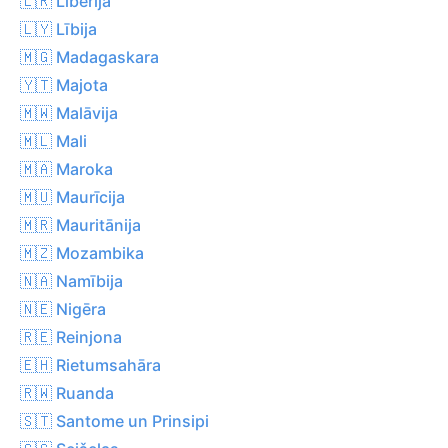
🇱🇷 Libērija
🇱🇾 Lībija
🇲🇬 Madagaskara
🇾🇹 Majota
🇲🇼 Malāvija
🇲🇱 Mali
🇲🇦 Maroka
🇲🇺 Maurīcija
🇲🇷 Mauritānija
🇲🇿 Mozambika
🇳🇦 Namībija
🇳🇪 Nigēra
🇷🇪 Reinjona
🇪🇭 Rietumsahāra
🇷🇼 Ruanda
🇸🇹 Santome un Prinsipi