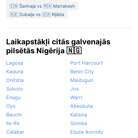
valda harmatāns – vējš no Sahāras, kas atnes
🇨🇳 Šanhaja vs 🇲🇦 Marrakesh
putekļainu miglu un vēsāku gaisu, bet var pasliktināt
🇦🇪 Dubaija vs 🇸🇦 Rijāda
redzamību. Citu ekstrēmu laika parādību, piemēram,
viesuļvē
Laikapstākļi citās galvenajās
pilsētās Nigērija 🇳🇬
Lagosa
Port Harcourt
Kaduna
Benin City
Onitsha
Maiduguri
Sokoto
Jos
Enugu
Warri
Oyo
Abeokuta
Bauchi
Katsina
Ile-Ife
Gombe
Calabar
Ebute Ikorodu