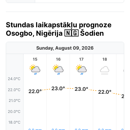
Stundas laikapstākļu prognoze
Osogbo, Nigērija 🇳🇬 Šodien
Sunday, August 09, 2026
15
16
17
18
1
24.0°C
23.0°
23.0°
22.0°C
22.0°
22.0°
22.
21.0°C
20.0°C
18.0°C