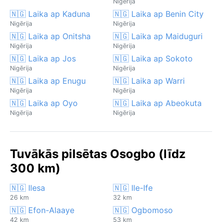
Nigērija
🇳🇬 Laika ap Kaduna
🇳🇬 Laika ap Benin City
Nigērija
Nigērija
🇳🇬 Laika ap Onitsha
🇳🇬 Laika ap Maiduguri
Nigērija
Nigērija
🇳🇬 Laika ap Jos
🇳🇬 Laika ap Sokoto
Nigērija
Nigērija
🇳🇬 Laika ap Enugu
🇳🇬 Laika ap Warri
Nigērija
Nigērija
🇳🇬 Laika ap Oyo
🇳🇬 Laika ap Abeokuta
Nigērija
Nigērija
Tuvākās pilsētas Osogbo (līdz
300 km)
🇳🇬 Ilesa
🇳🇬 Ile-Ife
26 km
32 km
🇳🇬 Efon-Alaaye
🇳🇬 Ogbomoso
42 km
53 km