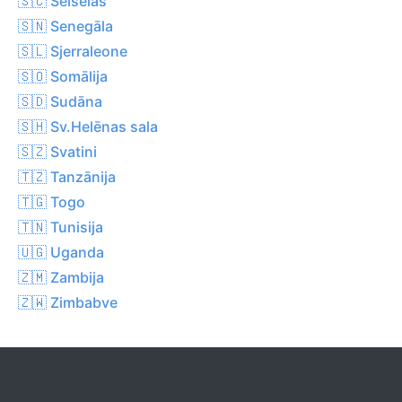
🇸🇨 Seišelas
🇸🇳 Senegāla
🇸🇱 Sjerraleone
🇸🇴 Somālija
🇸🇩 Sudāna
🇸🇭 Sv.Helēnas sala
🇸🇿 Svatini
🇹🇿 Tanzānija
🇹🇬 Togo
🇹🇳 Tunisija
🇺🇬 Uganda
🇿🇲 Zambija
🇿🇼 Zimbabve