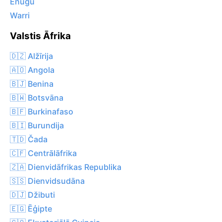
Enugu
Warri
Valstis Āfrika
🇩🇿 Alžīrija
🇦🇴 Angola
🇧🇯 Benina
🇧🇼 Botsvāna
🇧🇫 Burkinafaso
🇧🇮 Burundija
🇹🇩 Čada
🇨🇫 Centrālāfrika
🇿🇦 Dienvidāfrikas Republika
🇸🇸 Dienvidsudāna
🇩🇯 Džibuti
🇪🇬 Ēģipte