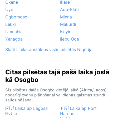
Okene
Ikare
Uyo
Ado-Ekiti
Ogbomoso
Minna
Lekki
Makurdi
Umuahia
Iseyin
Yenagoa
Ijebu Ode
Skatīt laika apstākļus visās pilsētās Nigērija
Citas pilsētas tajā pašā laika joslā
kā Osogbo
Šīs pilsētas dalās Osogbo vietējā laikā (Africa/Lagos) —
noderīgi zvanu plānošanai vai dienas gaismas stundu
salīdzināšanai.
🇳🇬 Laika ap Lagosa
🇳🇬 Laika ap Port
Harcourt
Nigērija