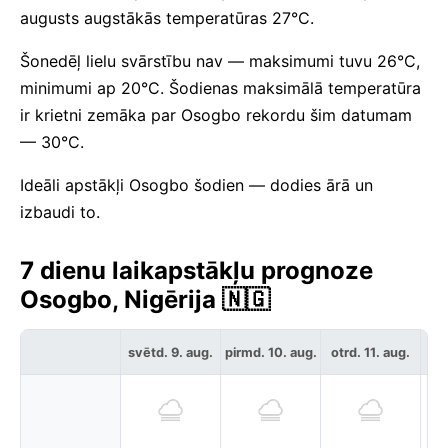
augusts augstākās temperatūras 27°C.
Šonedēļ lielu svārstību nav — maksimumi tuvu 26°C,
minimumi ap 20°C. Šodienas maksimālā temperatūra
ir krietni zemāka par Osogbo rekordu šim datumam
— 30°C.
Ideāli apstākļi Osogbo šodien — dodies ārā un
izbaudi to.
7 dienu laikapstākļu prognoze
Osogbo, Nigērija 🇳🇬
svētd. 9. aug.
pirmd. 10. aug.
otrd. 11. aug.
tre