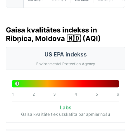
Gaisa kvalitātes indekss in
Ribņica, Moldova 🇲🇩 (AQI)
US EPA indekss
Environmental Protection Agency
1
1
2
3
4
5
6
Labs
Gaisa kvalitāte tiek uzskatīta par apmierinošu