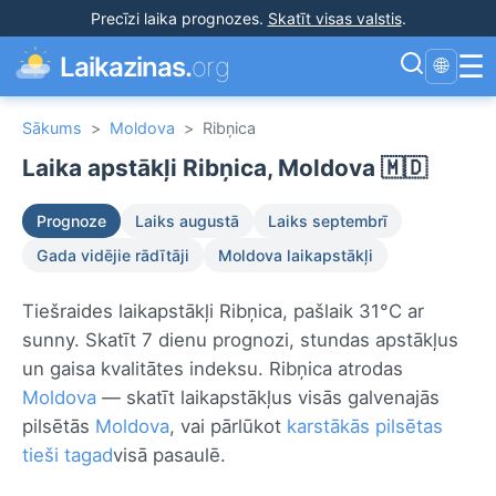
Precīzi laika prognozes
.
Skatīt visas valstis
.
☰
Laikazinas.
org
🌐
Sākums
>
Moldova
>
Ribņica
Laika apstākļi Ribņica, Moldova 🇲🇩
Prognoze
Laiks augustā
Laiks septembrī
Gada vidējie rādītāji
Moldova laikapstākļi
Tiešraides laikapstākļi Ribņica, pašlaik 31°C ar
sunny. Skatīt 7 dienu prognozi, stundas apstākļus
un gaisa kvalitātes indeksu. Ribņica atrodas
Moldova
— skatīt laikapstākļus visās galvenajās
pilsētās
Moldova
, vai pārlūkot
karstākās pilsētas
tieši tagad
visā pasaulē.