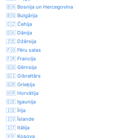
🇧🇦 Bosnija un Hercegovina
🇧🇬 Bulgārija
🇨🇿 Čehija
🇩🇰 Dānija
🇯🇪 Džērsija
🇫🇴 Fēru salas
🇫🇷 Francija
🇬🇬 Gērnsija
🇬🇮 Gibraltārs
🇬🇷 Grieķija
🇭🇷 Horvātija
🇪🇪 Igaunija
🇮🇪 Īrija
🇮🇸 Īslande
🇮🇹 Itālija
🇽🇰 Kosova