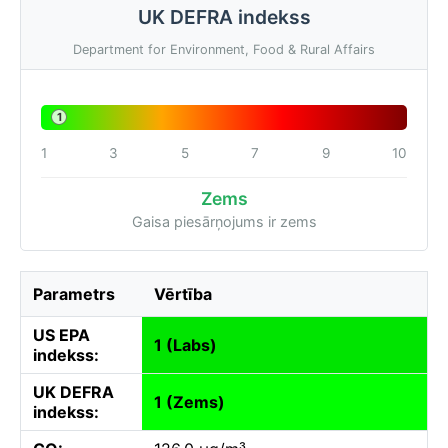
UK DEFRA indekss
Department for Environment, Food & Rural Affairs
1
1
3
5
7
9
10
Zems
Gaisa piesārņojums ir zems
Parametrs
Vērtība
US EPA
1 (Labs)
indekss:
UK DEFRA
1 (Zems)
indekss: