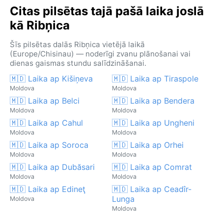
Citas pilsētas tajā pašā laika joslā
kā Ribņica
Šīs pilsētas dalās Ribņica vietējā laikā
(Europe/Chisinau) — noderīgi zvanu plānošanai vai
dienas gaismas stundu salīdzināšanai.
🇲🇩 Laika ap Kišiņeva
🇲🇩 Laika ap Tiraspole
Moldova
Moldova
🇲🇩 Laika ap Belci
🇲🇩 Laika ap Bendera
Moldova
Moldova
🇲🇩 Laika ap Cahul
🇲🇩 Laika ap Ungheni
Moldova
Moldova
🇲🇩 Laika ap Soroca
🇲🇩 Laika ap Orhei
Moldova
Moldova
🇲🇩 Laika ap Dubăsari
🇲🇩 Laika ap Comrat
Moldova
Moldova
🇲🇩 Laika ap Edineţ
🇲🇩 Laika ap Ceadîr-
Lunga
Moldova
Moldova