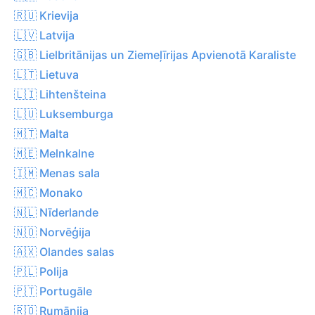
🇷🇺 Krievija
🇱🇻 Latvija
🇬🇧 Lielbritānijas un Ziemeļīrijas Apvienotā Karaliste
🇱🇹 Lietuva
🇱🇮 Lihtenšteina
🇱🇺 Luksemburga
🇲🇹 Malta
🇲🇪 Melnkalne
🇮🇲 Menas sala
🇲🇨 Monako
🇳🇱 Nīderlande
🇳🇴 Norvēģija
🇦🇽 Olandes salas
🇵🇱 Polija
🇵🇹 Portugāle
🇷🇴 Rumānija