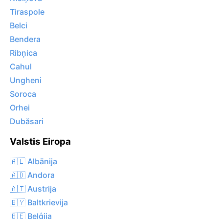
Tiraspole
Belci
Bendera
Ribņica
Cahul
Ungheni
Soroca
Orhei
Dubăsari
Valstis Eiropa
🇦🇱 Albānija
🇦🇩 Andora
🇦🇹 Austrija
🇧🇾 Baltkrievija
🇧🇪 Beļģija