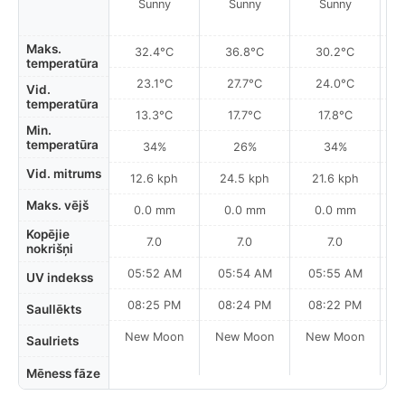
Sunny
Sunny
Sunny
Maks.
32.4°C
36.8°C
30.2°C
temperatūra
23.1°C
27.7°C
24.0°C
Vid.
temperatūra
13.3°C
17.7°C
17.8°C
Min.
temperatūra
34%
26%
34%
Vid. mitrums
12.6 kph
24.5 kph
21.6 kph
Maks. vējš
0.0 mm
0.0 mm
0.0 mm
Kopējie
7.0
7.0
7.0
nokrišņi
05:52 AM
05:54 AM
05:55 AM
0
UV indekss
08:25 PM
08:24 PM
08:22 PM
Saullēkts
New Moon
New Moon
New Moon
N
Saulriets
Mēness fāze