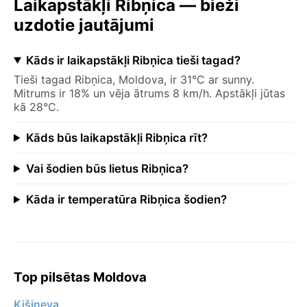
Laikapstākļi Ribņica — bieži
uzdotie jautājumi
Kāds ir laikapstākļi Ribņica tieši tagad?
Tieši tagad Ribņica, Moldova, ir 31°C ar sunny.
Mitrums ir 18% un vēja ātrums 8 km/h. Apstākļi jūtas
kā 28°C.
Kāds būs laikapstākļi Ribņica rīt?
Vai šodien būs lietus Ribņica?
Kāda ir temperatūra Ribņica šodien?
Top pilsētas Moldova
Kišiņeva