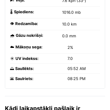
🌬️
Vējš:
7.6 kph (33°)
🌡️
Spiediens:
1016.0 mb
👁️
Redzamība:
10.0 km
🌧️
Gāzu nokrišņi:
0.0 mm
☁️
Mākoņu sega:
2%
☀️
UV indekss:
7.0
🌅
Saullēkts:
05:52 AM
🌇
Saulriets:
08:25 PM
Kādi laikapstākļi pašlaik ir