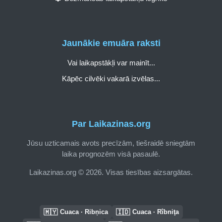
Jaunākie emuāra raksti
Vai laikapstākļi var mainīt...
Kāpēc cilvēki vakarā izvēlas...
Par Laikazinas.org
Jūsu uzticamais avots precīzām, tiešraidē sniegtām
laika prognozēm visā pasaulē.
Laikazinas.org © 2026. Visas tiesības aizsargātas.
🇲🇾
🇮🇩
Cuaca · Ribņica
Cuaca · Rîbniţa