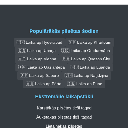
Populārākās pilsētas šodien
🇵🇰 Laika ap Hyderabad
🇸🇩 Laika ap Khartoum
🇨🇳 Laika ap Uhaņa
🇸🇩 Laika ap Omdurmāna
🇦🇹 Laika ap Vienna
🇵🇭 Laika ap Quezon City
🇹🇷 Laika ap Gaziantepa
🇦🇴 Laika ap Luanda
🇯🇵 Laika ap Saporo
🇨🇳 Laika ap Naņdzjina
🇦🇺 Laika ap Pērta
🇮🇳 Laika ap Pune
Ekstremālie laikapstākļi
Karstākās pilsētas tieši tagad
Aukstākās pilsētas tieši tagad
Lietainākās pilsētas