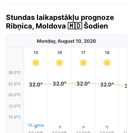
Stundas laikapstākļu prognoze
Ribņica, Moldova 🇲🇩 Šodien
Monday, August 10, 2026
15
16
17
18
1
38.0°C
32.0°
32.0°
32.0°
32.0°
32.0°C
31.
26.0°C
21.0°C
15.0°C
1% Lietus
↑
↑
↑
↑
6.0 km/h
5.0 km/h
2.0 km/h
2.0 km/h
1.0 k