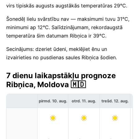
virs tipiskās augusts augstākās temperatūras 29°C.
Šonedēļ lielu svārstību nav — maksimumi tuvu 31°C,
minimumi ap 12°C. Salīdzinājumam, rekordaugstā
temperatūra šim datumam Ribņica ir 39°C.
Secinājums: dzeriet ūdeni, meklējiet ēnu un
izvairieties no pusdienas saules Ribņica šodien.
7 dienu laikapstākļu prognoze
Ribņica, Moldova 🇲🇩
ce
pirmd. 10. aug.
otrd. 11. aug.
trešd. 12. aug.