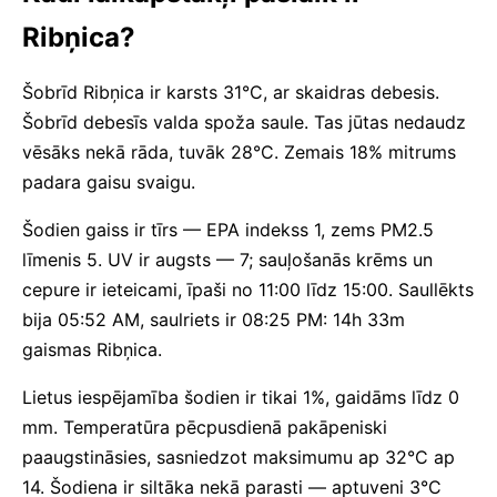
Ribņica?
Šobrīd Ribņica ir karsts 31°C, ar skaidras debesis.
Šobrīd debesīs valda spoža saule. Tas jūtas nedaudz
vēsāks nekā rāda, tuvāk 28°C. Zemais 18% mitrums
padara gaisu svaigu.
Šodien gaiss ir tīrs — EPA indekss 1, zems PM2.5
līmenis 5. UV ir augsts — 7; sauļošanās krēms un
cepure ir ieteicami, īpaši no 11:00 līdz 15:00. Saullēkts
bija 05:52 AM, saulriets ir 08:25 PM: 14h 33m
gaismas Ribņica.
Lietus iespējamība šodien ir tikai 1%, gaidāms līdz 0
mm. Temperatūra pēcpusdienā pakāpeniski
paaugstināsies, sasniedzot maksimumu ap 32°C ap
14. Šodiena ir siltāka nekā parasti — aptuveni 3°C