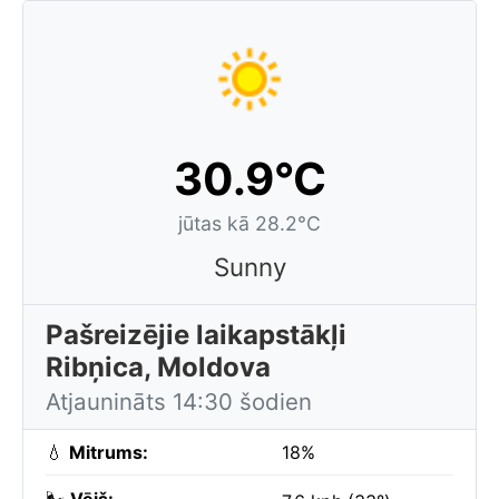
30.9°C
jūtas kā 28.2°C
Sunny
Pašreizējie laikapstākļi
Ribņica, Moldova
Atjaunināts 14:30 šodien
💧
Mitrums:
18%