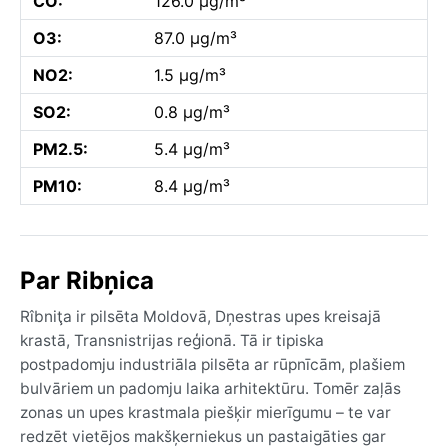
CO:
126.0 µg/m³
O3:
87.0 µg/m³
NO2:
1.5 µg/m³
SO2:
0.8 µg/m³
PM2.5:
5.4 µg/m³
PM10:
8.4 µg/m³
Par Ribņica
Rîbniţa ir pilsēta Moldovā, Dņestras upes kreisajā
krastā, Transnistrijas reģionā. Tā ir tipiska
postpadomju industriāla pilsēta ar rūpnīcām, plašiem
bulvāriem un padomju laika arhitektūru. Tomēr zaļās
zonas un upes krastmala piešķir mierīgumu – te var
redzēt vietējos makšķerniekus un pastaigāties gar