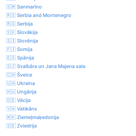
🇸🇲 Sanmarīno
🇷🇸 Serbia and Montenegro
🇷🇸 Serbija
🇸🇰 Slovākija
🇸🇮 Slovēnija
🇫🇮 Somija
🇪🇸 Spānija
🇸🇯 Svalbāra un Jana Majena sala
🇨🇭 Šveice
🇺🇦 Ukraina
🇭🇺 Ungārija
🇩🇪 Vācija
🇻🇦 Vatikāns
🇲🇰 Ziemeļmaķedonija
🇸🇪 Zviedrija