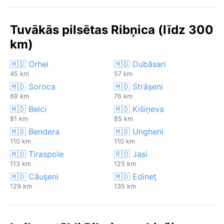
Tuvākās pilsētas Ribņica (līdz 300
km)
🇲🇩 Orhei
🇲🇩 Dubăsari
45 km
57 km
🇲🇩 Soroca
🇲🇩 Strășeni
69 km
76 km
🇲🇩 Belci
🇲🇩 Kišiņeva
81 km
85 km
🇲🇩 Bendera
🇲🇩 Ungheni
110 km
110 km
🇲🇩 Tiraspole
🇷🇴 Jasi
113 km
125 km
🇲🇩 Căuşeni
🇲🇩 Edineţ
129 km
135 km