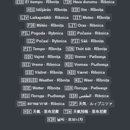
🇪🇸
🇹🇷
El tiempo · Rîbnița
Hava durumu · Ribņica
🇭🇺
🇪🇪
Időjárás · Rîbnița
Ilm · Rîbnița
🇱🇻
🇮🇹
Laikapstākļi · Ribņica
Meteo · Rîbnița
🇫🇷
🇱🇹
Météo · Rîbnița
Oras · Ribnica
🇵🇱
🇸🇰
Pogoda · Rybnica
Počasie · Ribņica
🇨🇿
🇫🇮
Počasí · Rybnica
Sää · Rîbnița
🇵🇹
🇻🇳
Tempo · Rîbnița
Thời tiết · Rîbnița
🇩🇰
🇷🇸
Vejret · Rîbniţa
Vreme · Рибница
🇸🇮
🇷🇴
Vreme · Ribņica
Vremea · Рыбница
🇸🇪
🇳🇴
Vädret · Rîbnița
Været · Ribņica
🇬🇧🇺🇸
🇳🇱
Weather · Rîbnița
Weer · Rîbnița
🇩🇪
🇺🇦
Wetter · Rîbnița
Погода · Рибниця
🇷🇺
🇸🇦
Погода · Рыбница
الطقس · Ribņica
🇹🇭
🇯🇵
สภาพอากาศ · Ribņica
天気 · ルィブニツァ
🇭🇰
🇹🇼
天氣 · 里布尼察
天氣預報 · 里布尼察
🇰🇷
날씨 · 르브니차