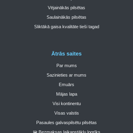
Vējainākās pilsētas
Saulainākās pilsētas
Sliktākā gaisa kvalitāte tieši tagad
Ātrās saites
Par mums
Sazinieties ar mums
Emuārs
Mājas lapa
Visi kontinentu
Visas valstis
Pasaules galvaspilsētu pilsētas
🧩 Bezmaksas laikapstākļu logrīks