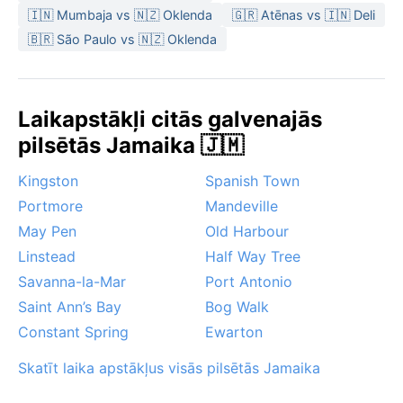
🇮🇳 Mumbaja vs 🇳🇿 Oklenda
🇬🇷 Atēnas vs 🇮🇳 Deli
aprīlim, kad nokrišņu ir mazāk un jūra ir mierīga. Tomēr
jāņem vērā, ka lietus sezona sakrīt ar viesuļvētru risku
🇧🇷 São Paulo vs 🇳🇿 Oklenda
– no jūnija līdz novembrim iespējams spēcīgs
sestdienas musons, kas īslaicīgi traucē plānoto
atpūtu. Pilsēta bieži piedzīvo pēkšņas, bet īsas
Laikapstākļi citās galvenajās
tropiskās lietusgāzes. Sausākajā sezonā, īpaši janvārī
pilsētās Jamaika 🇯🇲
un februārī, var būt neliela migla no jūras rīta. Tomēr
saule un siltums noteikti dominē – Montego Beja
Kingston
Spanish Town
piedāvā neaizmirstamu tropu pieredzi.
Portmore
Mandeville
May Pen
Old Harbour
Linstead
Half Way Tree
Savanna-la-Mar
Port Antonio
Saint Ann’s Bay
Bog Walk
Constant Spring
Ewarton
Skatīt laika apstākļus visās pilsētās Jamaika