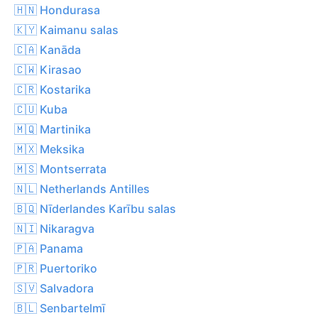
🇭🇳 Hondurasa
🇰🇾 Kaimanu salas
🇨🇦 Kanāda
🇨🇼 Kirasao
🇨🇷 Kostarika
🇨🇺 Kuba
🇲🇶 Martinika
🇲🇽 Meksika
🇲🇸 Montserrata
🇳🇱 Netherlands Antilles
🇧🇶 Nīderlandes Karību salas
🇳🇮 Nikaragva
🇵🇦 Panama
🇵🇷 Puertoriko
🇸🇻 Salvadora
🇧🇱 Senbartelmī