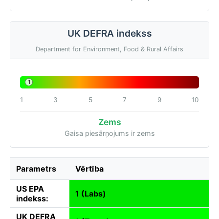
UK DEFRA indekss
Department for Environment, Food & Rural Affairs
1
1
3
5
7
9
10
Zems
Gaisa piesārņojums ir zems
Parametrs
Vērtība
US EPA
1 (Labs)
indekss:
UK DEFRA