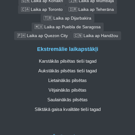
🇬🇳 Laika ap Konakri
🇮🇳 Laika ap Mumbaja
🇨🇦 Laika ap Toronto
🇮🇷 Laika ap Teherāna
🇹🇷 Laika ap Dijarbakira
🇲🇽 Laika ap Puebla de Saragosa
🇵🇭 Laika ap Quezon City
🇨🇳 Laika ap Handžou
Ekstremālie laikapstākļi
Karstākās pilsētas tieši tagad
Aukstākās pilsētas tieši tagad
Lietainākās pilsētas
Vējainākās pilsētas
Saulainākās pilsētas
Sliktākā gaisa kvalitāte tieši tagad