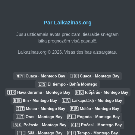
Par Laikazinas.org
Jūsu uzticamais avots precīzām, tiešraidē sniegtām
laika prognozēm visā pasaulē.
Laikazinas.org © 2026. Visas tiesības aizsargātas.
🇲🇾
🇮🇩
Cuaca · Montego Bay
Cuaca · Montego Bay
🇪🇸
El tiempo · Bahía Montego
🇹🇷
🇭🇺
Hava durumu · Montego Bay
Időjárás · Montego Bay
🇪🇪
🇱🇻
Ilm · Montego Bay
Laikapstākļi · Montego Bay
🇮🇹
🇫🇷
Meteo · Montego Bay
Météo · Montego Bay
🇱🇹
🇵🇱
Oras · Montego Bay
Pogoda · Montego Bay
🇸🇰
🇨🇿
Počasie · Montego Bay
Počasí · Montego Bay
🇫🇮
🇵🇹
Sää · Montego Bay
Tempo · Montego Bay