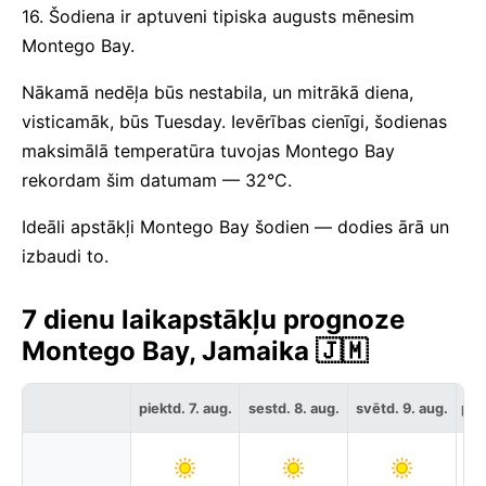
16. Šodiena ir aptuveni tipiska augusts mēnesim
Montego Bay.
Nākamā nedēļa būs nestabila, un mitrākā diena,
visticamāk, būs Tuesday. Ievērības cienīgi, šodienas
maksimālā temperatūra tuvojas Montego Bay
rekordam šim datumam — 32°C.
Ideāli apstākļi Montego Bay šodien — dodies ārā un
izbaudi to.
7 dienu laikapstākļu prognoze
Montego Bay, Jamaika 🇯🇲
piektd. 7. aug.
sestd. 8. aug.
svētd. 9. aug.
pir