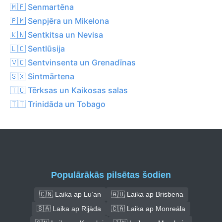
🇲🇫 Senmartēna
🇵🇲 Senpjēra un Mikelona
🇰🇳 Sentkitsa un Nevisa
🇱🇨 Sentlūsija
🇻🇨 Sentvinsenta un Grenadīnas
🇸🇽 Sintmārtena
🇹🇨 Tērksas un Kaikosas salas
🇹🇹 Trinidāda un Tobago
Populārākās pilsētas šodien
🇨🇳 Laika ap Lu’an
🇦🇺 Laika ap Brisbena
🇸🇦 Laika ap Rijāda
🇨🇦 Laika ap Monreāla