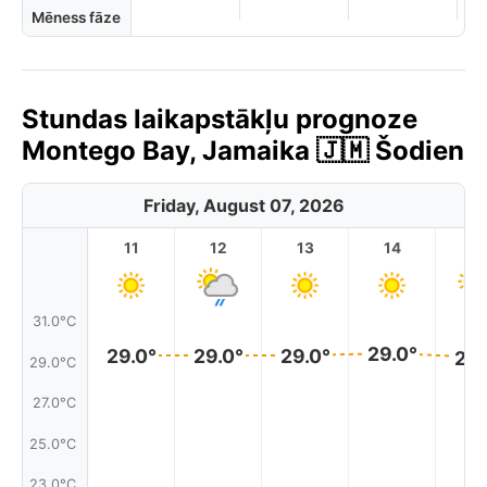
Mēness fāze
Stundas laikapstākļu prognoze
Montego Bay, Jamaika 🇯🇲 Šodien
Friday, August 07, 2026
11
12
13
14
1
31.0°C
29.0°
29.0°
29.0°
29.0°
29.
29.0°C
27.0°C
25.0°C
23.0°C