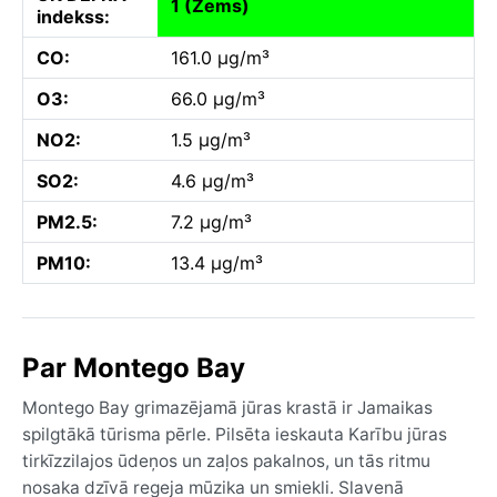
1 (Zems)
indekss:
CO:
161.0 µg/m³
O3:
66.0 µg/m³
NO2:
1.5 µg/m³
SO2:
4.6 µg/m³
PM2.5:
7.2 µg/m³
PM10:
13.4 µg/m³
Par Montego Bay
Montego Bay grimazējamā jūras krastā ir Jamaikas
spilgtākā tūrisma pērle. Pilsēta ieskauta Karību jūras
tirkīzzilajos ūdeņos un zaļos pakalnos, un tās ritmu
nosaka dzīvā regeja mūzika un smiekli. Slavenā