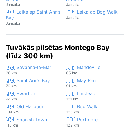
Jamaika
Jamaika
🇯🇲 Laika ap Saint Ann’s
🇯🇲 Laika ap Bog Walk
Bay
Jamaika
Jamaika
Tuvākās pilsētas Montego Bay
(līdz 300 km)
🇯🇲 Savanna-la-Mar
🇯🇲 Mandeville
36 km
65 km
🇯🇲 Saint Ann’s Bay
🇯🇲 May Pen
76 km
91 km
🇯🇲 Ewarton
🇯🇲 Linstead
94 km
101 km
🇯🇲 Old Harbour
🇯🇲 Bog Walk
104 km
105 km
🇯🇲 Spanish Town
🇯🇲 Portmore
115 km
122 km