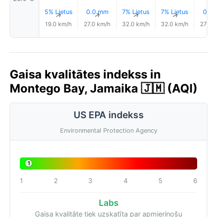
5% Lietus
0.0 mm
7% Lietus
7% Lietus
0.1 
↑
↑
↑
↑
19.0 km/h
27.0 km/h
32.0 km/h
32.0 km/h
27.0 
Gaisa kvalitātes indekss in
Montego Bay, Jamaika 🇯🇲 (AQI)
US EPA indekss
Environmental Protection Agency
1
1
2
3
4
5
6
Labs
Gaisa kvalitāte tiek uzskatīta par apmierinošu