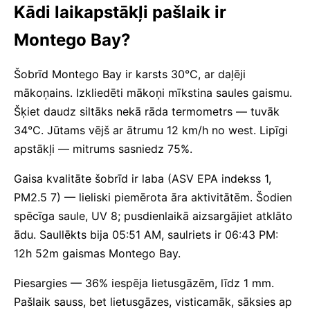
Kādi laikapstākļi pašlaik ir
Montego Bay?
Šobrīd Montego Bay ir karsts 30°C, ar daļēji
mākoņains. Izkliedēti mākoņi mīkstina saules gaismu.
Šķiet daudz siltāks nekā rāda termometrs — tuvāk
34°C. Jūtams vējš ar ātrumu 12 km/h no west. Lipīgi
apstākļi — mitrums sasniedz 75%.
Gaisa kvalitāte šobrīd ir laba (ASV EPA indekss 1,
PM2.5 7) — lieliski piemērota āra aktivitātēm. Šodien
spēcīga saule, UV 8; pusdienlaikā aizsargājiet atklāto
ādu. Saullēkts bija 05:51 AM, saulriets ir 06:43 PM:
12h 52m gaismas Montego Bay.
Piesargies — 36% iespēja lietusgāzēm, līdz 1 mm.
Pašlaik sauss, bet lietusgāzes, visticamāk, sāksies ap