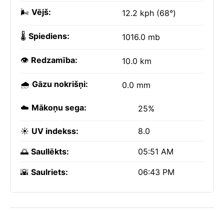
🌬️
Vējš:
12.2 kph (68°)
🌡️
Spiediens:
1016.0 mb
👁️
Redzamība:
10.0 km
🌧️
Gāzu nokrišņi:
0.0 mm
☁️
Mākoņu sega:
25%
☀️
UV indekss:
8.0
🌅
Saullēkts:
05:51 AM
🌇
Saulriets:
06:43 PM