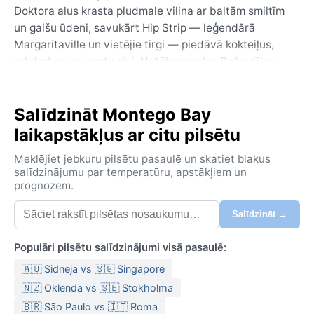
Doktora alus krasta pludmale vilina ar baltām smiltīm
un gaišu ūdeni, savukārt Hip Strip — leģendārā
Margaritaville un vietējie tirgi — piedāvā kokteiļus,
rokdarbus un ceptu zivi. Netālu paceļas Rožu zāles
muiža, kas stāsta par salas koloniālo pagātni. Daba
šeit ir bagāta – Dienvidamerikas sajūtu un Karību
Salīdzināt Montego Bay
siltuma sajaukums.
laikapstākļus ar citu pilsētu
Klimats atbilst tropiskā musona tipam (Köpena Am) –
temperatūra svārstās ap 27–32°C visu gadu, bet
Meklējiet jebkuru pilsētu pasaulē un skatiet blakus
gaisa mitrums ir augsts. Vasara (no jūnija līdz
salīdzinājumu par temperatūru, apstākļiem un
prognozēm.
novembrim) ir lietus sezona, kad nakts lietavas atnes
atvieglojumu, bet arī augstu mitrumu. Ziema
Salīdzināt →
(decembris–maijs) ir sausāka un vēsāka, ar dienas
temperatūru ap 28°C. Nokrišņi ir bagātīgi – 1200–1500
Populāri pilsētu salīdzinājumi visā pasaulē:
mm gadā, īpaši no maija līdz oktobrim. Ceļotājiem
🇦🇺 Sidneja vs 🇸🇬 Singapore
ieteicams plāns, viegls apģērbs no dabīgiem
audumiem, lietussargs un sauļošanās krēms.
🇳🇿 Oklenda vs 🇸🇪 Stokholma
🇧🇷 São Paulo vs 🇮🇹 Roma
Vislabākais laiks apmeklējumam ir no decembra līdz