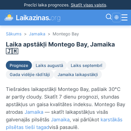
Precīzi laika prognozes
.
Skatīt visas valstis
.
☰
Laikazinas.
org
🌐
Sākums
>
Jamaika
>
Montego Bay
Laika apstākļi Montego Bay, Jamaika
🇯🇲
Prognoze
Laiks augustā
Laiks septembrī
Gada vidējie rādītāji
Jamaika laikapstākļi
Tiešraides laikapstākļi Montego Bay, pašlaik 30°C
ar partly cloudy. Skatīt 7 dienu prognozi, stundas
apstākļus un gaisa kvalitātes indeksu. Montego Bay
atrodas
Jamaika
— skatīt laikapstākļus visās
galvenajās pilsētās
Jamaika
, vai pārlūkot
karstākās
pilsētas tieši tagad
visā pasaulē.