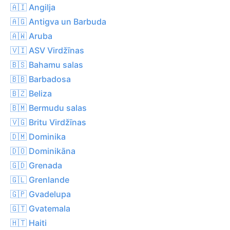
🇦🇮 Angilja
🇦🇬 Antigva un Barbuda
🇦🇼 Aruba
🇻🇮 ASV Virdžīnas
🇧🇸 Bahamu salas
🇧🇧 Barbadosa
🇧🇿 Beliza
🇧🇲 Bermudu salas
🇻🇬 Britu Virdžīnas
🇩🇲 Dominika
🇩🇴 Dominikāna
🇬🇩 Grenada
🇬🇱 Grenlande
🇬🇵 Gvadelupa
🇬🇹 Gvatemala
🇭🇹 Haiti