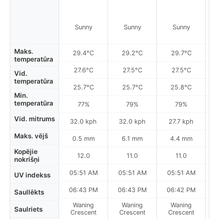
Sunny
Sunny
Sunny
Maks.
29.4°C
29.2°C
29.7°C
temperatūra
27.6°C
27.5°C
27.5°C
Vid.
temperatūra
25.7°C
25.7°C
25.8°C
Min.
temperatūra
77%
79%
79%
Vid. mitrums
32.0 kph
32.0 kph
27.7 kph
Maks. vējš
0.5 mm
6.1 mm
4.4 mm
Kopējie
12.0
11.0
11.0
nokrišņi
05:51 AM
05:51 AM
05:51 AM
0
UV indekss
06:43 PM
06:43 PM
06:42 PM
Saullēkts
Waning
Waning
Waning
N
Saulriets
Crescent
Crescent
Crescent