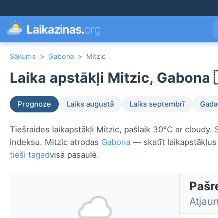
Laikazinas.
org
Sākums
>
Gabona
>
Mitzic
Laika apstākļi Mitzic, Gabona 
Prognoze
Laiks augustā
Laiks septembrī
Gada 
Tiešraides laikapstākļi Mitzic, pašlaik 30°C ar cloudy.
indeksu. Mitzic atrodas
Gabona
— skatīt laikapstākļus
tieši tagad
visā pasaulē.
Pašre
Atjau