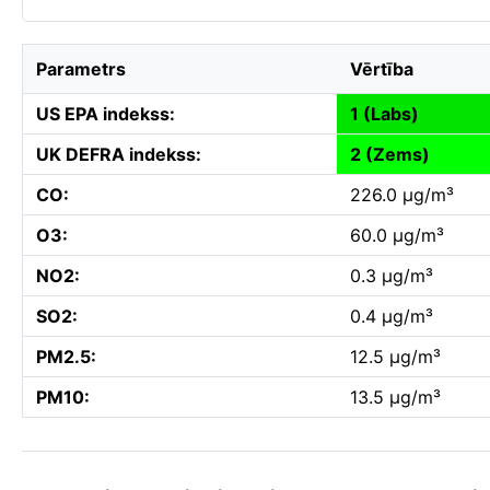
Parametrs
Vērtība
US EPA indekss:
1 (Labs)
UK DEFRA indekss:
2 (Zems)
CO:
226.0 µg/m³
O3:
60.0 µg/m³
NO2:
0.3 µg/m³
SO2:
0.4 µg/m³
PM2.5:
12.5 µg/m³
PM10:
13.5 µg/m³