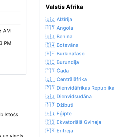
Valstis Āfrika
🇩🇿 Alžīrija
🇦🇴 Angola
5 AM
🇧🇯 Benina
23 PM
🇧🇼 Botsvāna
🇧🇫 Burkinafaso
🇧🇮 Burundija
🇹🇩 Čada
🇨🇫 Centrālāfrika
🇿🇦 Dienvidāfrikas Republika
🇸🇸 Dienvidsudāna
🇩🇯 Džibuti
🇪🇬 Ēģipte
bilstošs
🇬🇶 Ekvatoriālā Gvineja
🇪🇷 Eritreja
s un viegls