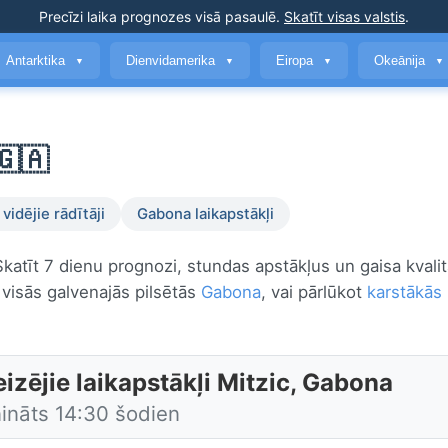
Precīzi laika prognozes
visā pasaulē
.
Skatīt visas valstis
.
Antarktika
Dienvidamerika
Eiropa
Okeānija
▼
▼
▼
▼
🇬🇦
vidējie rādītāji
Gabona laikapstākļi
 Skatīt 7 dienu prognozi, stundas apstākļus un gaisa kvali
 visās galvenajās pilsētās
Gabona
, vai pārlūkot
karstākās 
izējie laikapstākļi Mitzic, Gabona
nināts 14:30 šodien