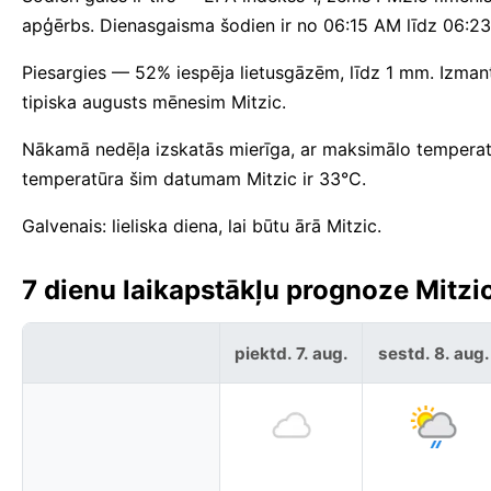
apģērbs. Dienasgaisma šodien ir no 06:15 AM līdz 06:2
Piesargies — 52% iespēja lietusgāzēm, līdz 1 mm. Izmant
tipiska augusts mēnesim Mitzic.
Nākamā nedēļa izskatās mierīga, ar maksimālo temperat
temperatūra šim datumam Mitzic ir 33°C.
Galvenais: lieliska diena, lai būtu ārā Mitzic.
7 dienu laikapstākļu prognoze Mitzi
piektd. 7. aug.
sestd. 8. aug.