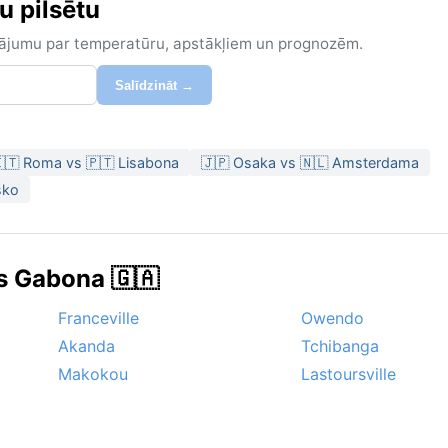
u pilsētu
zinājumu par temperatūru, apstākļiem un prognozēm.
Salīdzināt →
🇹 Roma vs 🇵🇹 Lisabona
🇯🇵 Osaka vs 🇳🇱 Amsterdama
sko
ās Gabona 🇬🇦
Franceville
Owendo
Akanda
Tchibanga
Makokou
Lastoursville