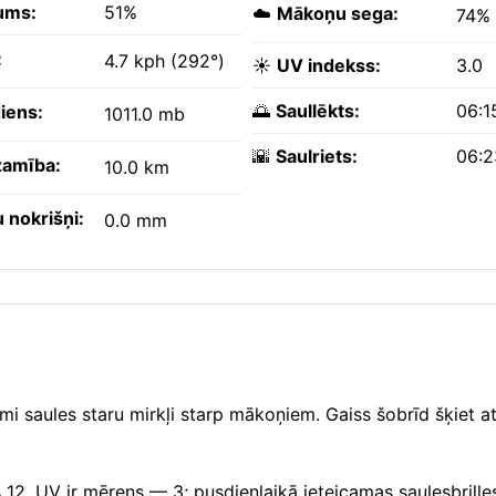
ums:
51%
☁️
Mākoņu sega:
74%
:
4.7 kph (292°)
☀️
UV indekss:
3.0
🌅
Saullēkts:
06:1
iens:
1011.0 mb
🌇
Saulriets:
06:
amība:
10.0 km
 nokrišņi:
0.0 mm
i saules staru mirkļi starp mākoņiem. Gaiss šobrīd šķiet at
 12. UV ir mērens — 3; pusdienlaikā ieteicamas saulesbrille