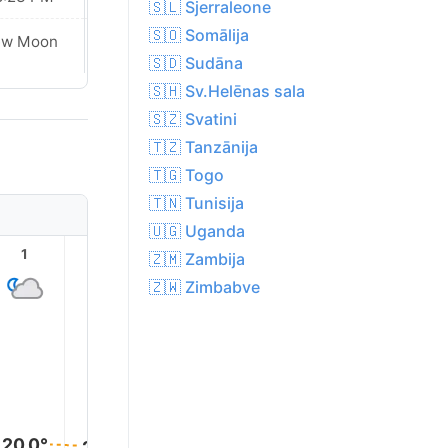
🇸🇱 Sjerraleone
🇸🇴 Somālija
ew Moon
New Moon
🇸🇩 Sudāna
🇸🇭 Sv.Helēnas sala
🇸🇿 Svatini
🇹🇿 Tanzānija
🇹🇬 Togo
🇹🇳 Tunisija
🇺🇬 Uganda
1
2
3
4
5
6
🇿🇲 Zambija
🇿🇼 Zimbabve
20.0°
20.0°
20.0°
20.0°
20.0°
20.0°