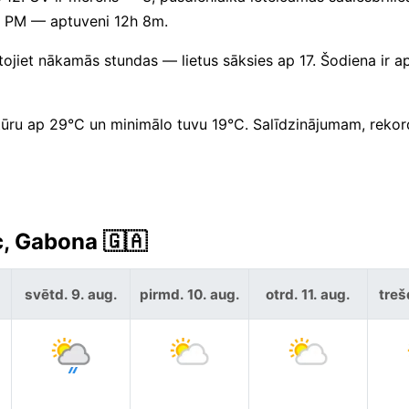
3 PM — aptuveni 12h 8m.
ojiet nākamās stundas — lietus sāksies ap 17. Šodiena ir a
ūru ap 29°C un minimālo tuvu 19°C. Salīdzinājumam, reko
c, Gabona 🇬🇦
svētd. 9. aug.
pirmd. 10. aug.
otrd. 11. aug.
treš