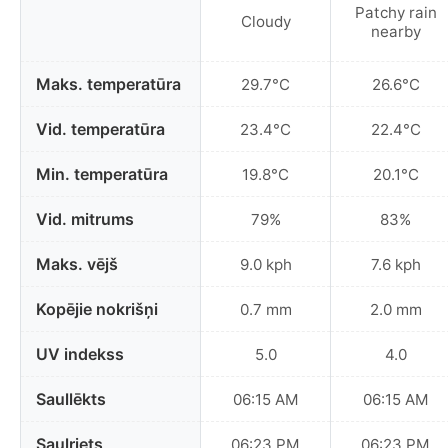
Patchy rain
Cloudy
nearby
Maks. temperatūra
29.7°C
26.6°C
Vid. temperatūra
23.4°C
22.4°C
Min. temperatūra
19.8°C
20.1°C
Vid. mitrums
79%
83%
Maks. vējš
9.0 kph
7.6 kph
Kopējie nokrišņi
0.7 mm
2.0 mm
UV indekss
5.0
4.0
Saullēkts
06:15 AM
06:15 AM
Saulriets
06:23 PM
06:23 PM