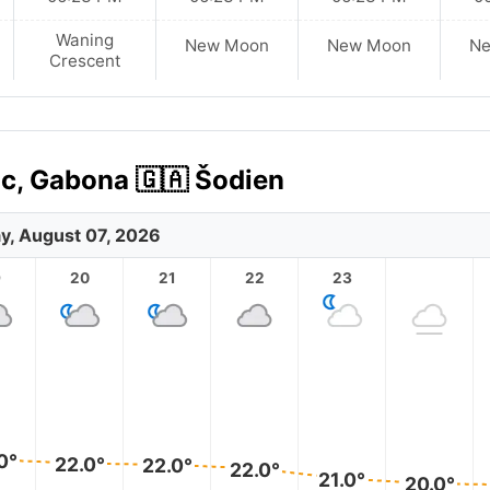
Waning
New Moon
New Moon
N
Crescent
ic, Gabona 🇬🇦 Šodien
ay, August 07, 2026
9
20
21
22
23
0°
22.0°
22.0°
22.0°
21.0°
20.0°