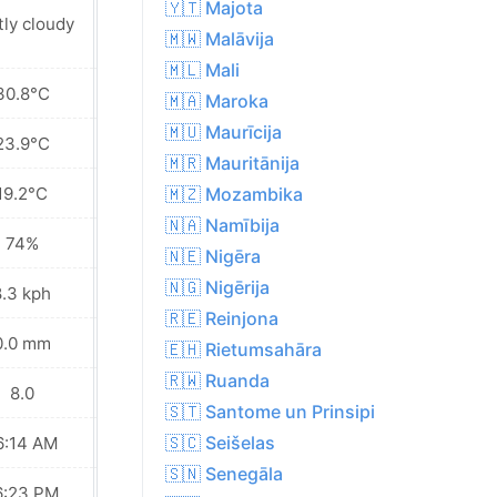
🇾🇹 Majota
Patchy rain
tly cloudy
nearby
🇲🇼 Malāvija
🇲🇱 Mali
30.8°C
28.0°C
🇲🇦 Maroka
🇲🇺 Maurīcija
23.9°C
23.7°C
🇲🇷 Mauritānija
19.2°C
20.6°C
🇲🇿 Mozambika
🇳🇦 Namībija
74%
73%
🇳🇪 Nigēra
🇳🇬 Nigērija
8.3 kph
8.6 kph
🇷🇪 Reinjona
0.0 mm
0.0 mm
🇪🇭 Rietumsahāra
🇷🇼 Ruanda
8.0
6.0
🇸🇹 Santome un Prinsipi
🇸🇨 Seišelas
6:14 AM
06:14 AM
🇸🇳 Senegāla
6:23 PM
06:22 PM