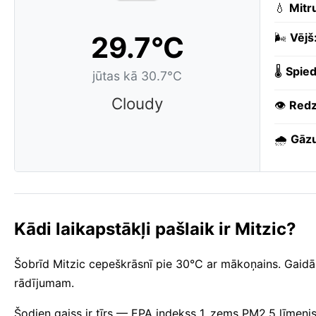
💧
Mitr
29.7°C
🌬️
Vējš
🌡️
Spied
jūtas kā 30.7°C
Cloudy
👁️
Redz
🌧️
Gāzu
Kādi laikapstākļi pašlaik ir Mitzic?
Šobrīd Mitzic cepeškrāsnī pie 30°C ar mākoņains. Gaidām
rādījumam.
Šodien gaiss ir tīrs — EPA indekss 1, zems PM2.5 līmenis