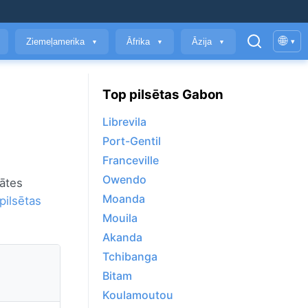
🌐
Ziemeļamerika
Āfrika
Āzija
▾
▼
▼
▼
Top pilsētas Gabon
Librevila
Port-Gentil
Franceville
Owendo
tātes
Moanda
pilsētas
Mouila
Akanda
Tchibanga
Bitam
Koulamoutou