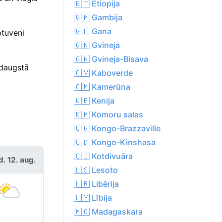
🇪🇹 Etiopija
🇬🇲 Gambija
🇬🇭 Gana
ptuveni
🇬🇳 Gvineja
🇬🇼 Gvineja-Bisava
rdaugstā
🇨🇻 Kaboverde
🇨🇲 Kamerūna
🇰🇪 Kenija
🇰🇲 Komoru salas
🇨🇬 Kongo-Brazzaville
🇨🇩 Kongo-Kinshasa
ceturtd. 13.
🇨🇮 Kotdivuāra
d. 12. aug.
aug.
🇱🇸 Lesoto
🇱🇷 Libērija
🇱🇾 Lībija
🇲🇬 Madagaskara