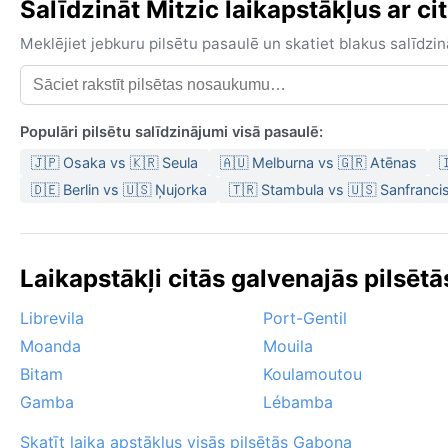
Salīdzināt Mitzic laikapstākļus ar cit
Meklējiet jebkuru pilsētu pasaulē un skatiet blakus salīd
Populāri pilsētu salīdzinājumi visā pasaulē:
🇯🇵 Osaka vs 🇰🇷 Seula
🇦🇺 Melburna vs 🇬🇷 Atēnas

🇩🇪 Berlin vs 🇺🇸 Ņujorka
🇹🇷 Stambula vs 🇺🇸 Sanfranci
Laikapstākļi citās galvenajās pilsēt
Librevila
Port-Gentil
Moanda
Mouila
Bitam
Koulamoutou
Gamba
Lébamba
Skatīt laika apstākļus visās pilsētās Gabona