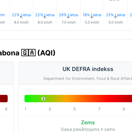
 mm
22% Lietus
22% Lietus
26% Lietus
18% Lietus
25% Lietus
2
↑
↑
↑
↑
↑
↑
m/h
8.0 km/h
8.0 km/h
7.0 km/h
5.0 km/h
5.0 km/h
Gabona 🇬🇦 (AQI)
UK DEFRA indekss
Department for Environment, Food & Rural Affair
2
6
1
3
5
7
9
Zems
Gaisa piesārņojums ir zems