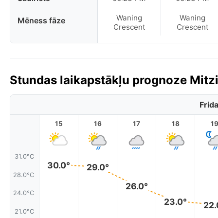
Waning
Waning
Mēness fāze
Crescent
Crescent
Stundas laikapstākļu prognoze Mitz
Frid
15
16
17
18
1
31.0°C
30.0°
29.0°
28.0°C
26.0°
24.0°C
23.0°
22.
21.0°C