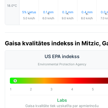
18.0°C
5% Lietus
0.1 mm
0.2 mm
0.4 mm
0.0
↑
↑
↑
↑
5.0 km/h
6.0 km/h
9.0 km/h
8.0 km/h
7.0 k
Gaisa kvalitātes indekss in Mitzic, 
US EPA indekss
Environmental Protection Agency
1
1
2
3
4
5
Labs
Gaisa kvalitāte tiek uzskatīta par apmierinošu