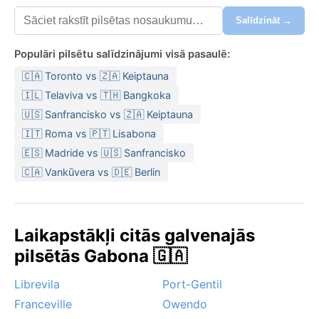
Salīdzināt →
Populāri pilsētu salīdzinājumi visā pasaulē:
🇨🇦 Toronto vs 🇿🇦 Keiptauna
🇮🇱 Telaviva vs 🇹🇭 Bangkoka
🇺🇸 Sanfrancisko vs 🇿🇦 Keiptauna
🇮🇹 Roma vs 🇵🇹 Lisabona
🇪🇸 Madride vs 🇺🇸 Sanfrancisko
🇨🇦 Vankūvera vs 🇩🇪 Berlin
Laikapstākļi citās galvenajās
pilsētās Gabona 🇬🇦
Librevila
Port-Gentil
Franceville
Owendo