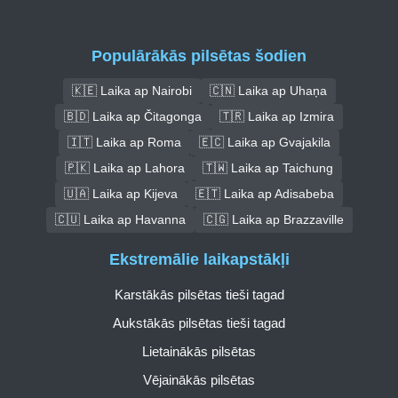
Populārākās pilsētas šodien
🇰🇪 Laika ap Nairobi
🇨🇳 Laika ap Uhaņa
🇧🇩 Laika ap Čitagonga
🇹🇷 Laika ap Izmira
🇮🇹 Laika ap Roma
🇪🇨 Laika ap Gvajakila
🇵🇰 Laika ap Lahora
🇹🇼 Laika ap Taichung
🇺🇦 Laika ap Kijeva
🇪🇹 Laika ap Adisabeba
🇨🇺 Laika ap Havanna
🇨🇬 Laika ap Brazzaville
Ekstremālie laikapstākļi
Karstākās pilsētas tieši tagad
Aukstākās pilsētas tieši tagad
Lietainākās pilsētas
Vējainākās pilsētas