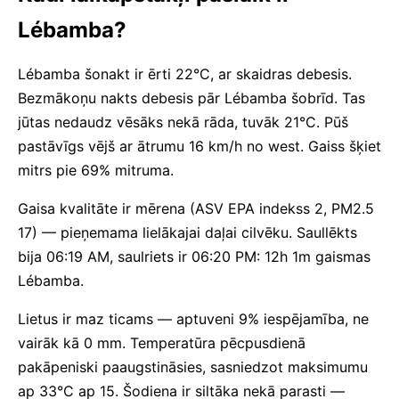
Lébamba?
Lébamba šonakt ir ērti 22°C, ar skaidras debesis.
Bezmākoņu nakts debesis pār Lébamba šobrīd. Tas
jūtas nedaudz vēsāks nekā rāda, tuvāk 21°C. Pūš
pastāvīgs vējš ar ātrumu 16 km/h no west. Gaiss šķiet
mitrs pie 69% mitruma.
Gaisa kvalitāte ir mērena (ASV EPA indekss 2, PM2.5
17) — pieņemama lielākajai daļai cilvēku. Saullēkts
bija 06:19 AM, saulriets ir 06:20 PM: 12h 1m gaismas
Lébamba.
Lietus ir maz ticams — aptuveni 9% iespējamība, ne
vairāk kā 0 mm. Temperatūra pēcpusdienā
pakāpeniski paaugstināsies, sasniedzot maksimumu
ap 33°C ap 15. Šodiena ir siltāka nekā parasti —