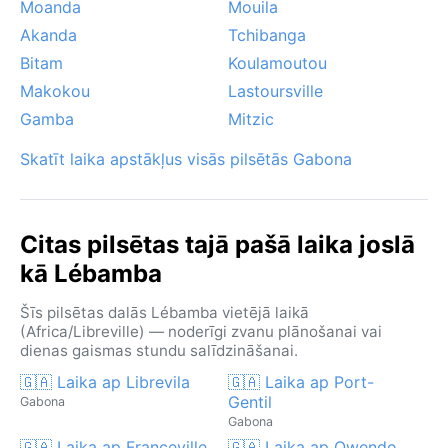
Moanda
Mouila
Akanda
Tchibanga
Bitam
Koulamoutou
Makokou
Lastoursville
Gamba
Mitzic
Skatīt laika apstākļus visās pilsētās Gabona
Citas pilsētas tajā pašā laika joslā
kā Lébamba
Šīs pilsētas dalās Lébamba vietējā laikā
(Africa/Libreville) — noderīgi zvanu plānošanai vai
dienas gaismas stundu salīdzināšanai.
🇬🇦 Laika ap Librevila
🇬🇦 Laika ap Port-
Gentil
Gabona
Gabona
🇬🇦 Laika ap Franceville
🇬🇦 Laika ap Owendo