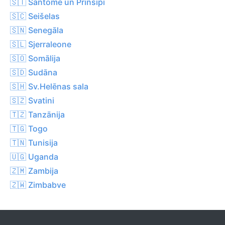
🇸🇹 Santome un Prinsipi
🇸🇨 Seišelas
🇸🇳 Senegāla
🇸🇱 Sjerraleone
🇸🇴 Somālija
🇸🇩 Sudāna
🇸🇭 Sv.Helēnas sala
🇸🇿 Svatini
🇹🇿 Tanzānija
🇹🇬 Togo
🇹🇳 Tunisija
🇺🇬 Uganda
🇿🇲 Zambija
🇿🇼 Zimbabve