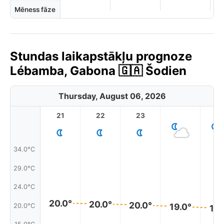
Mēness fāze
Stundas laikapstākļu prognoze
Lébamba, Gabona 🇬🇦 Šodien
Thursday, August 06, 2026
21
22
23
1
34.0°C
29.0°C
24.0°C
20.0°
20.0°
20.0°
19.0°
20.0°C
19.