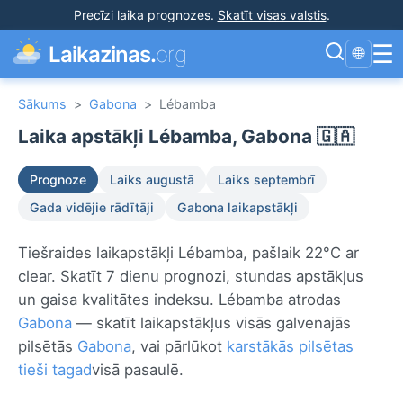
Precīzi laika prognozes
.
Skatīt visas valstis
.
☰
Laikazinas.
org
🌐
Sākums
>
Gabona
>
Lébamba
Laika apstākļi Lébamba, Gabona 🇬🇦
Prognoze
Laiks augustā
Laiks septembrī
Gada vidējie rādītāji
Gabona laikapstākļi
Tiešraides laikapstākļi Lébamba, pašlaik 22°C ar
clear. Skatīt 7 dienu prognozi, stundas apstākļus
un gaisa kvalitātes indeksu. Lébamba atrodas
Gabona
— skatīt laikapstākļus visās galvenajās
pilsētās
Gabona
, vai pārlūkot
karstākās pilsētas
tieši tagad
visā pasaulē.