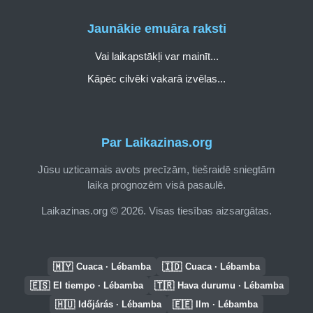
Jaunākie emuāra raksti
Vai laikapstākļi var mainīt...
Kāpēc cilvēki vakarā izvēlas...
Par Laikazinas.org
Jūsu uzticamais avots precīzām, tiešraidē sniegtām
laika prognozēm visā pasaulē.
Laikazinas.org © 2026. Visas tiesības aizsargātas.
🇲🇾
🇮🇩
Cuaca · Lébamba
Cuaca · Lébamba
🇪🇸
🇹🇷
El tiempo · Lébamba
Hava durumu · Lébamba
🇭🇺
🇪🇪
Időjárás · Lébamba
Ilm · Lébamba