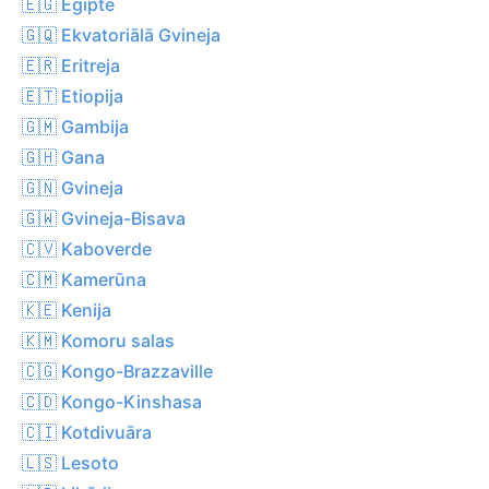
🇪🇬 Ēģipte
🇬🇶 Ekvatoriālā Gvineja
🇪🇷 Eritreja
🇪🇹 Etiopija
🇬🇲 Gambija
🇬🇭 Gana
🇬🇳 Gvineja
🇬🇼 Gvineja-Bisava
🇨🇻 Kaboverde
🇨🇲 Kamerūna
🇰🇪 Kenija
🇰🇲 Komoru salas
🇨🇬 Kongo-Brazzaville
🇨🇩 Kongo-Kinshasa
🇨🇮 Kotdivuāra
🇱🇸 Lesoto