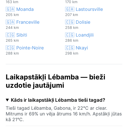
163 km
170 km
🇬🇦 Moanda
🇬🇦 Lastoursville
205 km
207 km
🇬🇦 Franceville
🇨🇬 Dolisie
244 km
258 km
🇨🇬 Sibiti
🇨🇬 Loandjili
265 km
286 km
🇨🇬 Pointe-Noire
🇨🇬 Nkayi
288 km
298 km
Laikapstākļi Lébamba — bieži
uzdotie jautājumi
Kāds ir laikapstākļi Lébamba tieši tagad?
Tieši tagad Lébamba, Gabona, ir 22°C ar clear.
Mitrums ir 69% un vēja ātrums 16 km/h. Apstākļi jūtas
kā 21°C.