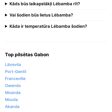
Kāds būs laikapstākļi Lébamba rīt?
Vai šodien būs lietus Lébamba?
Kāda ir temperatūra Lébamba šodien?
Top pilsētas Gabon
Librevila
Port-Gentil
Franceville
Owendo
Moanda
Mouila
Akanda