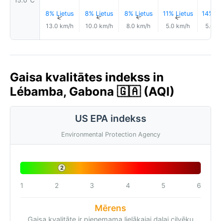
15.0°C
8% Lietus
8% Lietus
8% Lietus
11% Lietus
14% Li
↑
↑
↑
↑
13.0 km/h
10.0 km/h
8.0 km/h
5.0 km/h
5.0 k
Gaisa kvalitātes indekss in
Lébamba, Gabona 🇬🇦 (AQI)
US EPA indekss
Environmental Protection Agency
2
1
2
3
4
5
6
Mērens
Gaisa kvalitāte ir pieņemama lielākajai daļai cilvēku