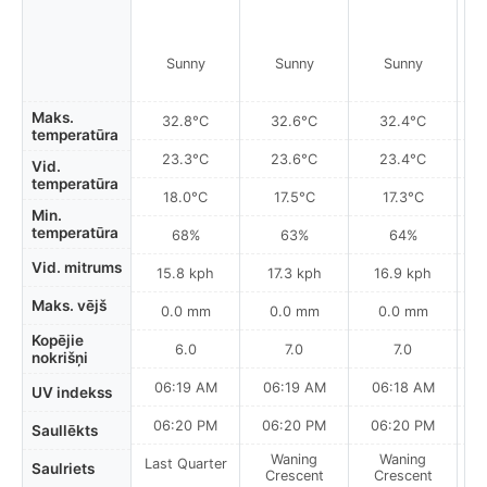
Sunny
Sunny
Sunny
Maks.
32.8°C
32.6°C
32.4°C
temperatūra
23.3°C
23.6°C
23.4°C
Vid.
temperatūra
18.0°C
17.5°C
17.3°C
Min.
temperatūra
68%
63%
64%
Vid. mitrums
15.8 kph
17.3 kph
16.9 kph
Maks. vējš
0.0 mm
0.0 mm
0.0 mm
Kopējie
6.0
7.0
7.0
nokrišņi
06:19 AM
06:19 AM
06:18 AM
UV indekss
06:20 PM
06:20 PM
06:20 PM
Saullēkts
Waning
Waning
Last Quarter
Saulriets
Crescent
Crescent