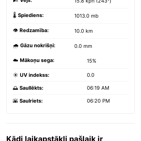
🌬️
Vējš:
15.8 kph (243°)
🌡️
Spiediens:
1013.0 mb
👁️
Redzamība:
10.0 km
🌧️
Gāzu nokrišņi:
0.0 mm
☁️
Mākoņu sega:
15%
☀️
UV indekss:
0.0
🌅
Saullēkts:
06:19 AM
🌇
Saulriets:
06:20 PM
Kādi laikapstākļi pašlaik ir