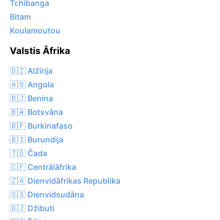
Tchibanga
Bitam
Koulamoutou
Valstis Āfrika
🇩🇿 Alžīrija
🇦🇴 Angola
🇧🇯 Benina
🇧🇼 Botsvāna
🇧🇫 Burkinafaso
🇧🇮 Burundija
🇹🇩 Čada
🇨🇫 Centrālāfrika
🇿🇦 Dienvidāfrikas Republika
🇸🇸 Dienvidsudāna
🇩🇯 Džibuti