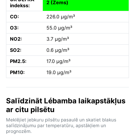
2 (Zems)
indekss:
CO:
226.0 µg/m³
O3:
55.0 µg/m³
NO2:
3.7 µg/m³
SO2:
0.6 µg/m³
PM2.5:
17.0 µg/m³
PM10:
19.0 µg/m³
Salīdzināt Lébamba laikapstākļus
ar citu pilsētu
Meklējiet jebkuru pilsētu pasaulē un skatiet blakus
salīdzinājumu par temperatūru, apstākļiem un
prognozēm.