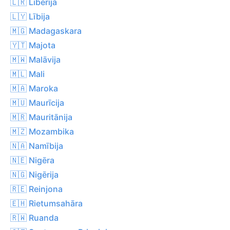
🇱🇷 Libērija
🇱🇾 Lībija
🇲🇬 Madagaskara
🇾🇹 Majota
🇲🇼 Malāvija
🇲🇱 Mali
🇲🇦 Maroka
🇲🇺 Maurīcija
🇲🇷 Mauritānija
🇲🇿 Mozambika
🇳🇦 Namībija
🇳🇪 Nigēra
🇳🇬 Nigērija
🇷🇪 Reinjona
🇪🇭 Rietumsahāra
🇷🇼 Ruanda