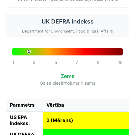
UK DEFRA indekss
Department for Environment, Food & Rural Affairs
2
1
3
5
7
9
10
Zems
Gaisa piesārņojums ir zems
Parametrs
Vērtība
US EPA
2 (Mērens)
indekss:
UK DEFRA