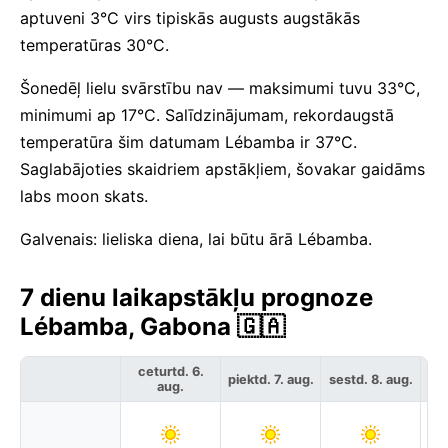
aptuveni 3°C virs tipiskās augusts augstākās
temperatūras 30°C.
Šonedēļ lielu svārstību nav — maksimumi tuvu 33°C,
minimumi ap 17°C. Salīdzinājumam, rekordaugstā
temperatūra šim datumam Lébamba ir 37°C.
Saglabājoties skaidriem apstākļiem, šovakar gaidāms
labs moon skats.
Galvenais: lieliska diena, lai būtu ārā Lébamba.
7 dienu laikapstākļu prognoze
Lébamba, Gabona 🇬🇦
ceturtd. 6.
piektd. 7. aug.
sestd. 8. aug.
svē
aug.