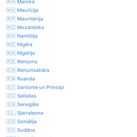
🇲🇦 Maroka
🇲🇺 Maurīcija
🇲🇷 Mauritānija
🇲🇿 Mozambika
🇳🇦 Namībija
🇳🇪 Nigēra
🇳🇬 Nigērija
🇷🇪 Reinjona
🇪🇭 Rietumsahāra
🇷🇼 Ruanda
🇸🇹 Santome un Prinsipi
🇸🇨 Seišelas
🇸🇳 Senegāla
🇸🇱 Sjerraleone
🇸🇴 Somālija
🇸🇩 Sudāna