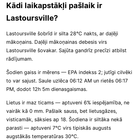
Kādi laikapstākļi pašlaik ir
Lastoursville?
Lastoursville šobrīd ir silta 28°C nakts, ar daļēji
mākoņains. Daļēji mākoņainas debesis virs
Lastoursville šovakar. Sajūta gandrīz precīzi atbilst
rādījumam.
Šodien gaiss ir mērens — EPA indekss 2; jutīgi cilvēki
to var sajust. Saule uzlēca 06:12 AM un rietēs 06:17
PM, dodot 12h 5m dienasgaismas.
Lietus ir maz ticams — aptuveni 6% iespējamība, ne
vairāk kā 0 mm. Pašlaik sauss, bet lietusgāzes,
visticamāk, sāksies ap 18. Šodiena ir siltāka nekā
parasti — aptuveni 7°C virs tipiskās augusts
augstākās temperatūras 30°C.