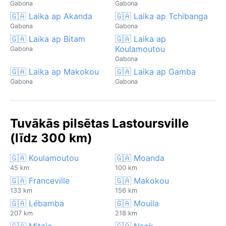
Gabona
Gabona
🇬🇦 Laika ap Akanda
🇬🇦 Laika ap Tchibanga
Gabona
Gabona
🇬🇦 Laika ap Bitam
🇬🇦 Laika ap
Koulamoutou
Gabona
Gabona
🇬🇦 Laika ap Makokou
🇬🇦 Laika ap Gamba
Gabona
Gabona
Tuvākās pilsētas Lastoursville
(līdz 300 km)
🇬🇦 Koulamoutou
🇬🇦 Moanda
45 km
100 km
🇬🇦 Franceville
🇬🇦 Makokou
133 km
156 km
🇬🇦 Lébamba
🇬🇦 Mouila
207 km
218 km
🇬🇦 Mitzic
🇬🇶 Nsok