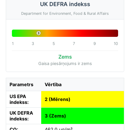
UK DEFRA indekss
Department for Environment, Food & Rural Affairs
3
1
3
5
7
9
10
Zems
Gaisa piesārņojums ir zems
Parametrs
Vērtība
US EPA
2 (Mērens)
indekss:
UK DEFRA
3 (Zems)
indekss:
CO:
462.0 µg/m³