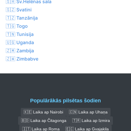
🇸🇭 Sv.Helēnas sala
🇸🇿 Svatini
🇹🇿 Tanzānija
🇹🇬 Togo
🇹🇳 Tunisija
🇺🇬 Uganda
🇿🇲 Zambija
🇿🇼 Zimbabve
Populārākās pilsētas šodien
🇰🇪 Laika ap Nairobi
🇨🇳 Laika ap Uhaņa
🇧🇩 Laika ap Čitagonga
🇹🇷 Laika ap Izmira
🇮🇹 Laika ap Roma
🇪🇨 Laika ap Gvajakila