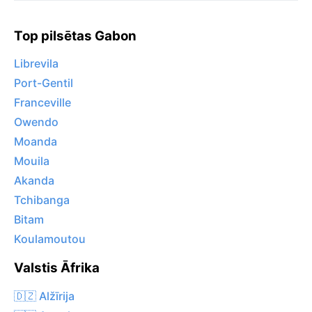
Top pilsētas Gabon
Librevila
Port-Gentil
Franceville
Owendo
Moanda
Mouila
Akanda
Tchibanga
Bitam
Koulamoutou
Valstis Āfrika
🇩🇿 Alžīrija