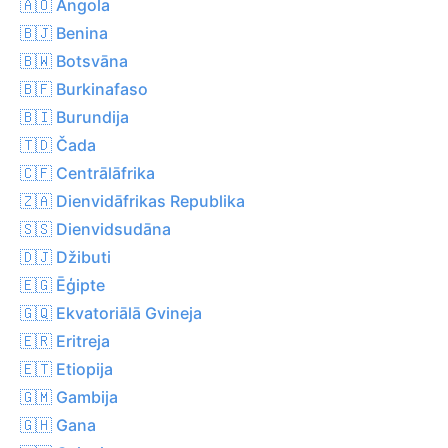
🇦🇴 Angola
🇧🇯 Benina
🇧🇼 Botsvāna
🇧🇫 Burkinafaso
🇧🇮 Burundija
🇹🇩 Čada
🇨🇫 Centrālāfrika
🇿🇦 Dienvidāfrikas Republika
🇸🇸 Dienvidsudāna
🇩🇯 Džibuti
🇪🇬 Ēģipte
🇬🇶 Ekvatoriālā Gvineja
🇪🇷 Eritreja
🇪🇹 Etiopija
🇬🇲 Gambija
🇬🇭 Gana