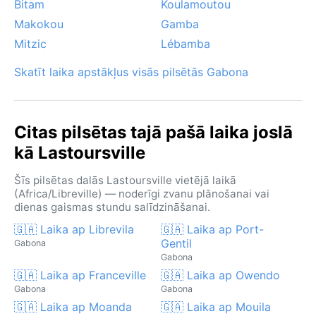
Bitam
Koulamoutou
Makokou
Gamba
Mitzic
Lébamba
Skatīt laika apstākļus visās pilsētās Gabona
Citas pilsētas tajā pašā laika joslā
kā Lastoursville
Šīs pilsētas dalās Lastoursville vietējā laikā
(Africa/Libreville) — noderīgi zvanu plānošanai vai
dienas gaismas stundu salīdzināšanai.
🇬🇦 Laika ap Librevila
🇬🇦 Laika ap Port-
Gentil
Gabona
Gabona
🇬🇦 Laika ap Franceville
🇬🇦 Laika ap Owendo
Gabona
Gabona
🇬🇦 Laika ap Moanda
🇬🇦 Laika ap Mouila