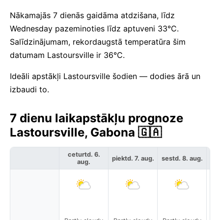
Nākamajās 7 dienās gaidāma atdzišana, līdz
Wednesday pazeminoties līdz aptuveni 33°C.
Salīdzinājumam, rekordaugstā temperatūra šim
datumam Lastoursville ir 36°C.
Ideāli apstākļi Lastoursville šodien — dodies ārā un
izbaudi to.
7 dienu laikapstākļu prognoze
Lastoursville, Gabona 🇬🇦
ceturtd. 6.
piektd. 7. aug.
sestd. 8. aug.
svē
aug.