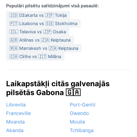
Populāri pilsētu salīdzinājumi visā pasaulē:
🇮🇩 Džakarta vs 🇯🇵 Tokija
🇵🇹 Lisabona vs 🇸🇪 Stokholma
🇮🇱 Telaviva vs 🇯🇵 Osaka
🇬🇷 Atēnas vs 🇿🇦 Keiptauna
🇲🇦 Marrakesh vs 🇿🇦 Keiptauna
🇨🇭 Cīrihe vs 🇮🇹 Milāna
Laikapstākļi citās galvenajās
pilsētās Gabona 🇬🇦
Librevila
Port-Gentil
Franceville
Owendo
Moanda
Mouila
Akanda
Tchibanga