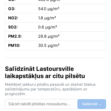
O3:
54.0 µg/m³
NO2:
1.8 µg/m³
SO2:
0.6 µg/m³
PM2.5:
28.8 µg/m³
PM10:
30.5 µg/m³
Salīdzināt Lastoursville
laikapstākļus ar citu pilsētu
Meklējiet jebkuru pilsētu pasaulē un skatiet blakus
salīdzinājumu par temperatūru, apstākļiem un
prognozēm.
Salīdzināt →