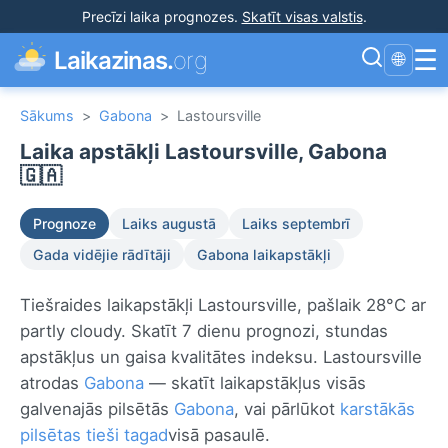
Precīzi laika prognozes
.
Skatīt visas valstis
.
☰
Laikazinas.
org
🌐
Sākums
>
Gabona
>
Lastoursville
Laika apstākļi Lastoursville, Gabona
🇬🇦
Prognoze
Laiks augustā
Laiks septembrī
Gada vidējie rādītāji
Gabona laikapstākļi
Tiešraides laikapstākļi Lastoursville, pašlaik 28°C ar
partly cloudy. Skatīt 7 dienu prognozi, stundas
apstākļus un gaisa kvalitātes indeksu. Lastoursville
atrodas
Gabona
— skatīt laikapstākļus visās
galvenajās pilsētās
Gabona
, vai pārlūkot
karstākās
pilsētas tieši tagad
visā pasaulē.