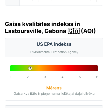
Gaisa kvalitātes indekss in
Lastoursville, Gabona 🇬🇦 (AQI)
US EPA indekss
Environmental Protection Agency
2
1
2
3
4
5
6
Mērens
Gaisa kvalitāte ir pieņemama lielākajai daļai cilvēku