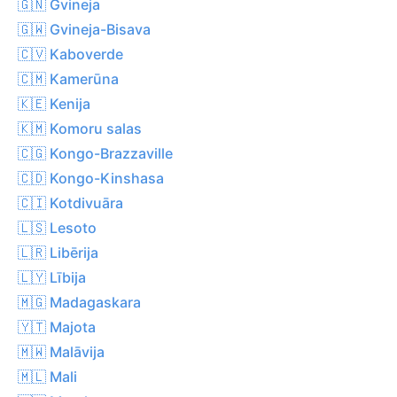
🇬🇳 Gvineja
🇬🇼 Gvineja-Bisava
🇨🇻 Kaboverde
🇨🇲 Kamerūna
🇰🇪 Kenija
🇰🇲 Komoru salas
🇨🇬 Kongo-Brazzaville
🇨🇩 Kongo-Kinshasa
🇨🇮 Kotdivuāra
🇱🇸 Lesoto
🇱🇷 Libērija
🇱🇾 Lībija
🇲🇬 Madagaskara
🇾🇹 Majota
🇲🇼 Malāvija
🇲🇱 Mali