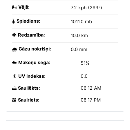
🌬️
Vējš:
7.2 kph (299°)
🌡️
Spiediens:
1011.0 mb
👁️
Redzamība:
10.0 km
🌧️
Gāzu nokrišņi:
0.0 mm
☁️
Mākoņu sega:
51%
☀️
UV indekss:
0.0
🌅
Saullēkts:
06:12 AM
🌇
Saulriets:
06:17 PM