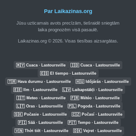
Par Laikazinas.org
Jūsu uzticamais avots precīzām, tiešraidē sniegtām
laika prognozēm visā pasaulē.
Laikazinas.org © 2026. Visas tiesības aizsargātas.
🇲🇾
🇮🇩
Cuaca · Lastoursville
Cuaca · Lastoursville
🇪🇸
El tiempo · Lastoursville
🇹🇷
🇭🇺
Hava durumu · Lastoursville
Időjárás · Lastoursville
🇪🇪
🇱🇻
Ilm · Lastoursville
Laikapstākļi · Lastoursville
🇮🇹
🇫🇷
Meteo · Lastoursville
Météo · Lastoursville
🇱🇹
🇵🇱
Oras · Lastoursville
Pogoda · Lastoursville
🇸🇰
🇨🇿
Počasie · Lastoursville
Počasí · Lastoursville
🇫🇮
🇵🇹
Sää · Lastoursville
Tempo · Lastoursville
🇻🇳
🇩🇰
Thời tiết · Lastoursville
Vejret · Lastoursville