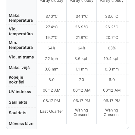
Partly cloudy
Partly cloudy
Partly cloudy
Pa
Maks.
37.0°C
34.1°C
33.6°C
temperatūra
27.4°C
26.9°C
26.2°C
Vid.
temperatūra
19.7°C
21.8°C
20.7°C
Min.
temperatūra
64%
64%
63%
Vid. mitrums
7.2 kph
8.6 kph
10.4 kph
Maks. vējš
0.0 mm
1.1 mm
0.3 mm
Kopējie
8.0
7.0
6.0
nokrišņi
06:12 AM
06:12 AM
06:12 AM
UV indekss
06:17 PM
06:17 PM
06:17 PM
Saullēkts
Waning
Waning
Last Quarter
Saulriets
Crescent
Crescent
Mēness fāze