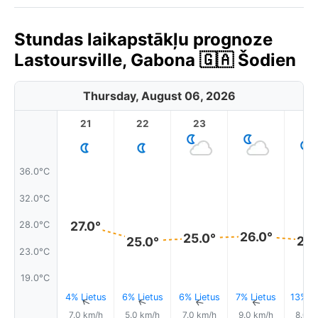
Stundas laikapstākļu prognoze
Lastoursville, Gabona 🇬🇦 Šodien
Thursday, August 06, 2026
21
22
23
1
36.0°C
32.0°C
27.0°
28.0°C
26.0°
25.0°
25.
25.0°
23.0°C
19.0°C
4% Lietus
6% Lietus
6% Lietus
7% Lietus
13% Li
↑
↑
↑
↑
7.0 km/h
5.0 km/h
7.0 km/h
9.0 km/h
8.0 k