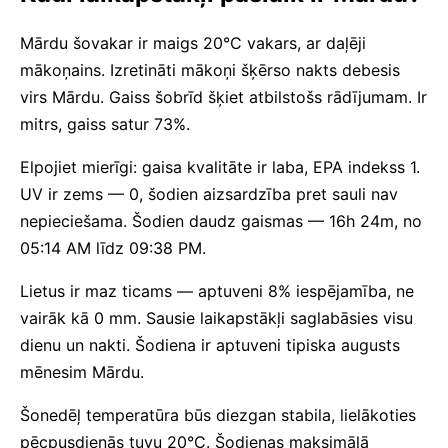
Mārdu šovakar ir maigs 20°C vakars, ar daļēji
mākoņains. Izretināti mākoņi šķērso nakts debesis
virs Mārdu. Gaiss šobrīd šķiet atbilstošs rādījumam. Ir
mitrs, gaiss satur 73%.
Elpojiet mierīgi: gaisa kvalitāte ir laba, EPA indekss 1.
UV ir zems — 0, šodien aizsardzība pret sauli nav
nepieciešama. Šodien daudz gaismas — 16h 24m, no
05:14 AM līdz 09:38 PM.
Lietus ir maz ticams — aptuveni 8% iespējamība, ne
vairāk kā 0 mm. Sausie laikapstākļi saglabāsies visu
dienu un nakti. Šodiena ir aptuveni tipiska augusts
mēnesim Mārdu.
Šonedēļ temperatūra būs diezgan stabila, lielākoties
pēcpusdienās tuvu 20°C. Šodienas maksimālā