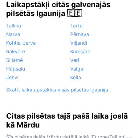
Laikapstākļi citās galvenajās
pievilcīgu. Sava rakstura parādības ir biežas miglas
pilsētās Igaunija 🇪🇪
no Somu līča, kas īpaši raksturīgas rudenī un pavasarī,
kā arī spēcīgi vētras lēcieni no Baltijas jūras, kas
Tallina
Tartu
ziemā var atnest sniegputeņus. Viesuļvētras te nav
Narva
Pērnava
raksturīgas, taču putenis un īslaicīgi apledojumi ik pa
Kohtla-Jerve
Viljandi
laikam pārsteidz. Maardu ir vieta mieram un dabai,
kur laikapstākļi diktē ritmu.
Rakvere
Kuresāre
Sillamē
Veri
Hāpsalu
Valga
Jehvi
Keila
Skatīt laika apstākļus visās pilsētās Igaunija
Citas pilsētas tajā pašā laika joslā
kā Mārdu
Šīs pilsētas dalās Mārdu vietējā laikā (Europe/Tallinn) —