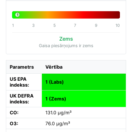
1
1
3
5
7
9
10
Zems
Gaisa piesārņojums ir zems
Parametrs
Vērtība
US EPA
1 (Labs)
indekss:
UK DEFRA
1 (Zems)
indekss:
CO:
131.0 µg/m³
O3:
76.0 µg/m³