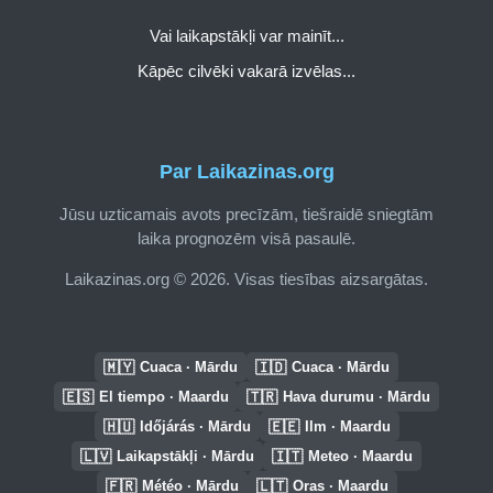
Vai laikapstākļi var mainīt...
Kāpēc cilvēki vakarā izvēlas...
Par Laikazinas.org
Jūsu uzticamais avots precīzām, tiešraidē sniegtām
laika prognozēm visā pasaulē.
Laikazinas.org © 2026. Visas tiesības aizsargātas.
🇲🇾
🇮🇩
Cuaca · Mārdu
Cuaca · Mārdu
🇪🇸
🇹🇷
El tiempo · Maardu
Hava durumu · Mārdu
🇭🇺
🇪🇪
Időjárás · Mārdu
Ilm · Maardu
🇱🇻
🇮🇹
Laikapstākļi · Mārdu
Meteo · Maardu
🇫🇷
🇱🇹
Météo · Mārdu
Oras · Maardu