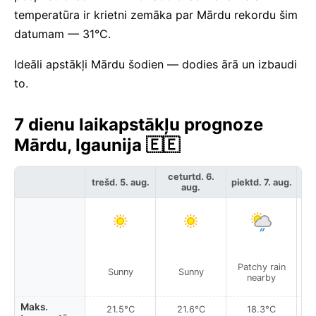
temperatūra ir krietni zemāka par Mārdu rekordu šim
datumam — 31°C.
Ideāli apstākļi Mārdu šodien — dodies ārā un izbaudi
to.
7 dienu laikapstākļu prognoze
Mārdu, Igaunija 🇪🇪
ceturtd. 6.
trešd. 5. aug.
piektd. 7. aug.
ses
aug.
Patchy rain
Sunny
Sunny
nearby
Maks.
21.5°C
21.6°C
18.3°C