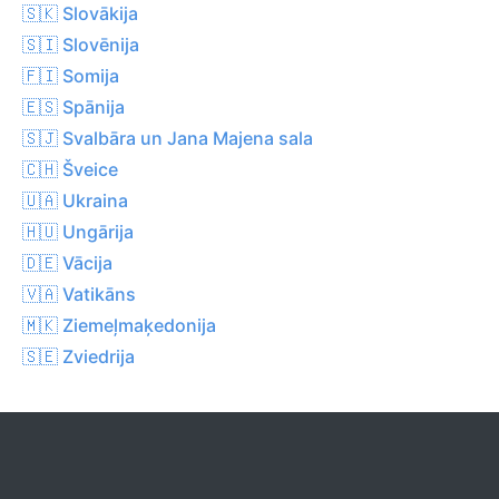
🇸🇰 Slovākija
🇸🇮 Slovēnija
🇫🇮 Somija
🇪🇸 Spānija
🇸🇯 Svalbāra un Jana Majena sala
🇨🇭 Šveice
🇺🇦 Ukraina
🇭🇺 Ungārija
🇩🇪 Vācija
🇻🇦 Vatikāns
🇲🇰 Ziemeļmaķedonija
🇸🇪 Zviedrija