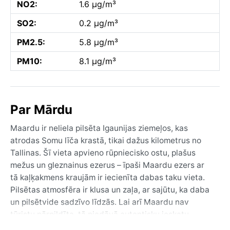
NO2:
1.6 µg/m³
SO2:
0.2 µg/m³
PM2.5:
5.8 µg/m³
PM10:
8.1 µg/m³
Par Mārdu
Maardu ir neliela pilsēta Igaunijas ziemeļos, kas
atrodas Somu līča krastā, tikai dažus kilometrus no
Tallinas. Šī vieta apvieno rūpniecisko ostu, plašus
mežus un gleznainus ezerus – īpaši Maardu ezers ar
tā kaļķakmens kraujām ir iecienīta dabas taku vieta.
Pilsētas atmosfēra ir klusa un zaļa, ar sajūtu, ka daba
un pilsētvide sadzīvo līdzās. Lai arī Maardu nav
tūristu pārpildīta, tā piedāvā autentisku ieskatu
ikdienas dzīvē Igaunijā, kurā jūtama gan pēcpadomju