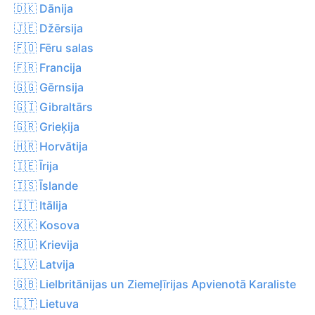
🇩🇰 Dānija
🇯🇪 Džērsija
🇫🇴 Fēru salas
🇫🇷 Francija
🇬🇬 Gērnsija
🇬🇮 Gibraltārs
🇬🇷 Grieķija
🇭🇷 Horvātija
🇮🇪 Īrija
🇮🇸 Īslande
🇮🇹 Itālija
🇽🇰 Kosova
🇷🇺 Krievija
🇱🇻 Latvija
🇬🇧 Lielbritānijas un Ziemeļīrijas Apvienotā Karaliste
🇱🇹 Lietuva