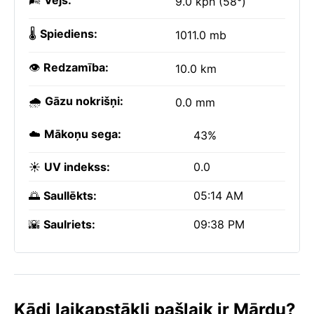
🌬️
Vējš:
9.0 kph (58°)
🌡️
Spiediens:
1011.0 mb
👁️
Redzamība:
10.0 km
🌧️
Gāzu nokrišņi:
0.0 mm
☁️
Mākoņu sega:
43%
☀️
UV indekss:
0.0
🌅
Saullēkts:
05:14 AM
🌇
Saulriets:
09:38 PM
Kādi laikapstākļi pašlaik ir Mārdu?