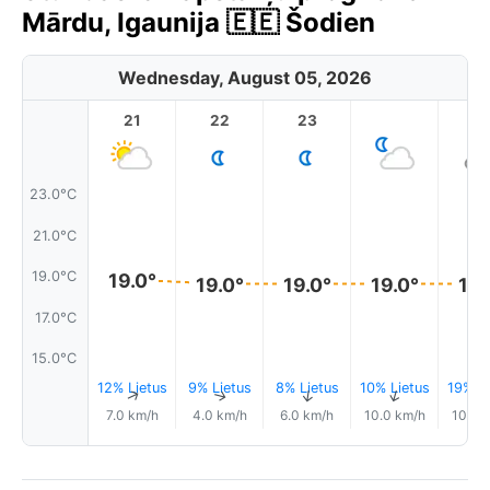
Mārdu, Igaunija 🇪🇪 Šodien
Wednesday, August 05, 2026
21
22
23
1
23.0°C
21.0°C
19.0°C
19.0°
19.0°
19.0°
19.0°
19.
17.0°C
15.0°C
12% Lietus
9% Lietus
8% Lietus
10% Lietus
19% Li
↑
↑
↑
↑
7.0 km/h
4.0 km/h
6.0 km/h
10.0 km/h
10.0 