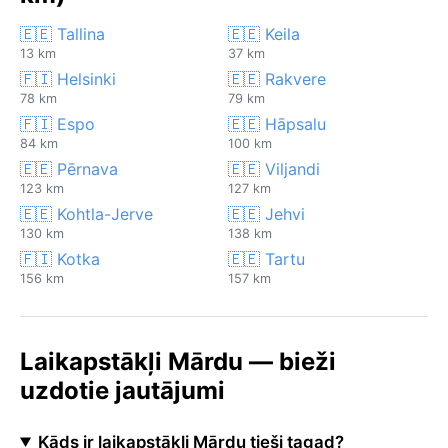
🇪🇪 Tallina
🇪🇪 Keila
13 km
37 km
🇫🇮 Helsinki
🇪🇪 Rakvere
78 km
79 km
🇫🇮 Espo
🇪🇪 Hāpsalu
84 km
100 km
🇪🇪 Pērnava
🇪🇪 Viljandi
123 km
127 km
🇪🇪 Kohtla-Jerve
🇪🇪 Jehvi
130 km
138 km
🇫🇮 Kotka
🇪🇪 Tartu
156 km
157 km
Laikapstākļi Mārdu — bieži
uzdotie jautājumi
Kāds ir laikapstākļi Mārdu tieši tagad?