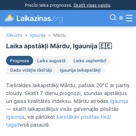
Precīzi laika prognozes
.
Skatīt visas valstis
.
☰
Laikazinas.
org
🌐
Sākums
>
Igaunija
>
Mārdu
Laika apstākļi Mārdu, Igaunija 🇪🇪
Prognoze
Laiks augustā
Laiks septembrī
Gada vidējie rādītāji
Igaunija laikapstākļi
Tiešraides laikapstākļi Mārdu, pašlaik 20°C ar partly
cloudy. Skatīt 7 dienu prognozi, stundas apstākļus
un gaisa kvalitātes indeksu. Mārdu atrodas
Igaunija
— skatīt laikapstākļus visās galvenajās pilsētās
Igaunija
, vai pārlūkot
karstākās pilsētas tieši
tagad
visā pasaulē.