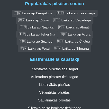
Populārākās pilsētas šodien
🇮🇳 Laika ap Bengaluru
🇰🇪 Laika ap Kakamega
🇨🇳 Laika ap Zunyi
🇧🇫 Laika ap Vagadugu
🇺🇸 Laika ap Ņujorka
🇰🇿 Laika ap Almati
🇮🇷 Laika ap Teherāna
🇬🇭 Laika ap Accra
🇨🇳 Laika ap Suzhou
🇺🇸 Laika ap Čikāga
🇨🇳 Laika ap Wuxi
🇲🇽 Laika ap Tihuana
Ekstremālie laikapstākļi
Karstākās pilsētas tieši tagad
Aukstākās pilsētas tieši tagad
Lietainākās pilsētas
Vējainākās pilsētas
Saulainākās pilsētas
Sliktākā gaisa kvalitāte tieši tagad