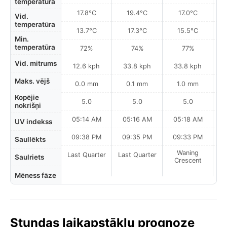
temperatūra
17.8°C
19.4°C
17.0°C
Vid.
temperatūra
13.7°C
17.3°C
15.5°C
Min.
temperatūra
72%
74%
77%
Vid. mitrums
12.6 kph
33.8 kph
33.8 kph
Maks. vējš
0.0 mm
0.1 mm
1.0 mm
Kopējie
5.0
5.0
5.0
nokrišņi
05:14 AM
05:16 AM
05:18 AM
0
UV indekss
09:38 PM
09:35 PM
09:33 PM
Saullēkts
Waning
Last Quarter
Last Quarter
Saulriets
Crescent
Mēness fāze
Stundas laikapstākļu prognoze