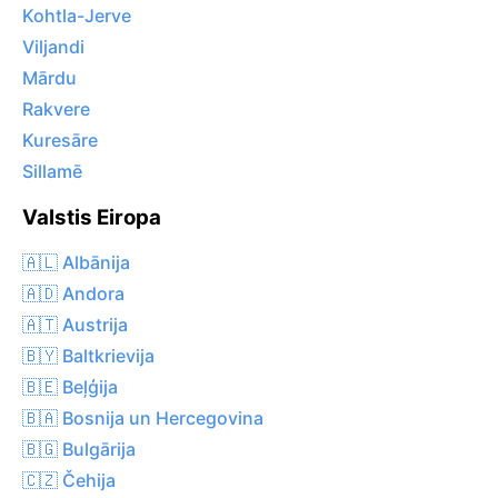
Kohtla-Jerve
Viljandi
Mārdu
Rakvere
Kuresāre
Sillamē
Valstis Eiropa
🇦🇱 Albānija
🇦🇩 Andora
🇦🇹 Austrija
🇧🇾 Baltkrievija
🇧🇪 Beļģija
🇧🇦 Bosnija un Hercegovina
🇧🇬 Bulgārija
🇨🇿 Čehija