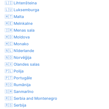
🇱🇮 Lihtenšteina
🇱🇺 Luksemburga
🇲🇹 Malta
🇲🇪 Melnkalne
🇮🇲 Menas sala
🇲🇩 Moldova
🇲🇨 Monako
🇳🇱 Nīderlande
🇳🇴 Norvēģija
🇦🇽 Olandes salas
🇵🇱 Polija
🇵🇹 Portugāle
🇷🇴 Rumānija
🇸🇲 Sanmarīno
🇷🇸 Serbia and Montenegro
🇷🇸 Serbija