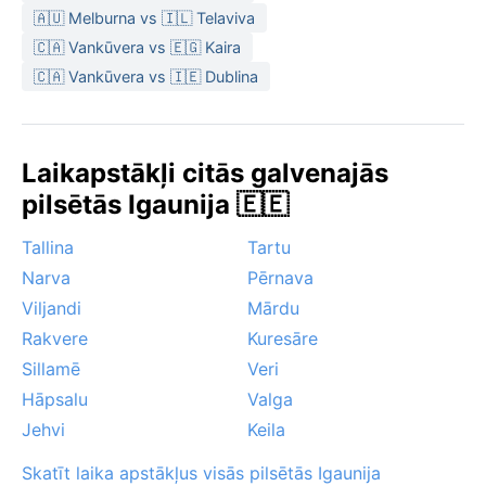
ūdensnecaurlaidīga jaka un silti zābaki ziemas
🇦🇺 Melburna vs 🇮🇱 Telaviva
mēnešos. Sniega sega parasti saglabājas no
🇨🇦 Vankūvera vs 🇪🇬 Kaira
decembra līdz martam.
🇨🇦 Vankūvera vs 🇮🇪 Dublina
Labākais laiks apmeklējumam laikapstākļu ziņā ir no
maija beigām līdz septembra sākumam, kad dienas ir
saulainas un samērā siltas. Vietējā īpatnība – ziemā
Laikapstākļi citās galvenajās
pilsētā bieži sastopama migla no tuvējiem ezeriem,
pilsētās Igaunija 🇪🇪
kas rada pasakainu atmosfēru. Brīžiem pūš auksti
ziemeļaustrumu vēji, bet vasarā nav ekstrēmu dabas
Tallina
Tartu
parādību – ne tropu viesuļu, ne ilgstoša sausuma. Tā
Narva
Pērnava
ir mierīga vieta, kur laikapstākļi lielā mērā seko
tipiskajam Baltijas reģiona ritmam.
Viljandi
Mārdu
Rakvere
Kuresāre
Sillamē
Veri
Hāpsalu
Valga
Jehvi
Keila
Skatīt laika apstākļus visās pilsētās Igaunija