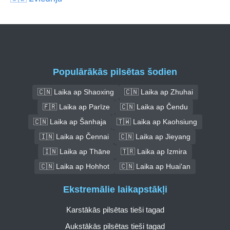
Populārākās pilsētas šodien
🇨🇳 Laika ap Shaoxing
🇨🇳 Laika ap Zhuhai
🇫🇷 Laika ap Parīze
🇨🇳 Laika ap Čendu
🇨🇳 Laika ap Šanhaja
🇹🇼 Laika ap Kaohsiung
🇮🇳 Laika ap Čennai
🇨🇳 Laika ap Jieyang
🇮🇳 Laika ap Thāne
🇹🇷 Laika ap Izmira
🇨🇳 Laika ap Hohhot
🇨🇳 Laika ap Huai'an
Ekstremālie laikapstākļi
Karstākās pilsētas tieši tagad
Aukstākās pilsētas tieši tagad