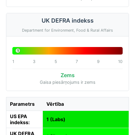
UK DEFRA indekss
Department for Environment, Food & Rural Affairs
1
1
3
5
7
9
10
Zems
Gaisa piesārņojums ir zems
Parametrs
Vērtība
US EPA
1 (Labs)
indekss:
UK DEFRA