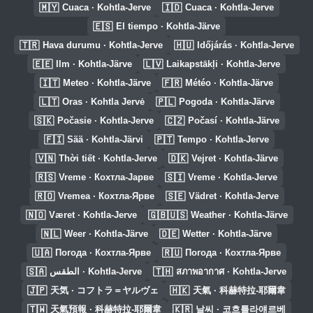
🇲🇾
🇮🇩
Cuaca · Kohtla-Jerve
Cuaca · Kohtla-Jerve
🇪🇸
El tiempo · Kohtla-Järve
🇹🇷
🇭🇺
Hava durumu · Kohtla-Jerve
Időjárás · Kohtla-Jerve
🇪🇪
🇱🇻
Ilm · Kohtla-Järve
Laikapstākļi · Kohtla-Jerve
🇮🇹
🇫🇷
Meteo · Kohtla-Järve
Météo · Kohtla-Järve
🇱🇹
🇵🇱
Oras · Kohtla Jervė
Pogoda · Kohtla-Järve
🇸🇰
🇨🇿
Počasie · Kohtla-Jerve
Počasí · Kohtla-Järve
🇫🇮
🇵🇹
Sää · Kohtla-Järvi
Tempo · Kohtla-Jerve
🇻🇳
🇩🇰
Thời tiết · Kohtla-Jerve
Vejret · Kohtla-Järve
🇷🇸
🇸🇮
Vreme · Кохтла-Јарве
Vreme · Kohtla-Jerve
🇷🇴
🇸🇪
Vremea · Кохтла-Ярве
Vädret · Kohtla-Jerve
🇳🇴
🇬🇧🇺🇸
Været · Kohtla-Jerve
Weather · Kohtla-Järve
🇳🇱
🇩🇪
Weer · Kohtla-Järve
Wetter · Kohtla-Järve
🇺🇦
🇷🇺
Погода · Кохтла-Ярве
Погода · Кохтла-Ярве
🇸🇦
🇹🇭
الطقس · Kohtla-Jerve
สภาพอากาศ · Kohtla-Jerve
🇯🇵
🇭🇰
天気 · コフトラ＝ヤルヴェ
天氣 · 科赫特拉-耶爾韋
🇹🇼
🇰🇷
天氣預報 · 科赫特拉-耶爾韋
날씨 · 코흐틀라얘르베