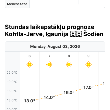
Mēness fāze
Stundas laikapstākļu prognoze
Kohtla-Jerve, Igaunija 🇪🇪 Šodien
Monday, August 03, 2026
6
7
8
9
1
22.0°C
19.0°C
18.
17.0°
16.0°C
16.0°
14.0°
13.0°
13.0°C
10.0°C