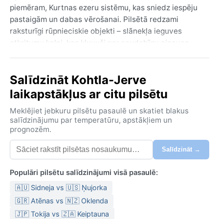
piemēram, Kurtnas ezeru sistēmu, kas sniedz iespēju
pastaigām un dabas vērošanai. Pilsētā redzami
raksturīgi rūpnieciskie objekti – slānekļa ieguves
atkritumu kalni, kas kļuvuši par savdabīgu ainavas
elementu. Tās atmosfēra ir nesteidzīga un klusa, ar
nelielu pilsētu šarmu, tālu no galvaspilsētas burzmas.
Salīdzināt Kohtla-Jerve
Daudzi ceļotāji šeit apstājas, lai izpētītu unikālo
rūpniecības vēsturi un sajustu Igaunijas lauku
laikapstākļus ar citu pilsētu
melodiju.
Meklējiet jebkuru pilsētu pasaulē un skatiet blakus
Pilsēta atrodas Dfb klimata zonā – mitrā kontinentālā
salīdzinājumu par temperatūru, apstākļiem un
prognozēm.
klimatā ar siltām vasarām. Vasara parasti ir maiga, no
jūnija līdz augustam temperatūra svārstās ap 15–20
Salīdzināt →
°C, ar biežām lietusgāzēm un augstu mitrumu. Ziema
ir auksta un sniegota, janvārī un februārī temperatūra
Populāri pilsētu salīdzinājumi visā pasaulē:
bieži noslīd zem –10 °C. Pavasaris un rudens ir
🇦🇺 Sidneja vs 🇺🇸 Ņujorka
pārejas periodi ar mainīgiem laikapstākļiem –
saulainas dienas mijas ar aukstiem vējiem un lietu.
🇬🇷 Atēnas vs 🇳🇿 Oklenda
Ceļojot uz Kohtla-Jērvi, noderēs slāņveida apģērbs,
🇯🇵 Tokija vs 🇿🇦 Keiptauna