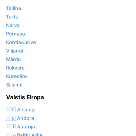
Tallina
Tartu
Narva
Pērnava
Kohtla-Jerve
Viljandi
Mārdu
Rakvere
Kuresāre
Sillamē
Valstis Eiropa
🇦🇱 Albānija
🇦🇩 Andora
🇦🇹 Austrija
🇧🇾 Baltkrievija