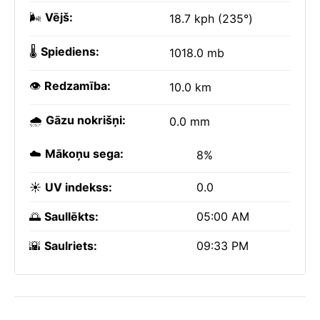
🌬️
Vējš:
18.7 kph (235°)
🌡️
Spiediens:
1018.0 mb
👁️
Redzamība:
10.0 km
🌧️
Gāzu nokrišņi:
0.0 mm
☁️
Mākoņu sega:
8%
☀️
UV indekss:
0.0
🌅
Saullēkts:
05:00 AM
🌇
Saulriets:
09:33 PM