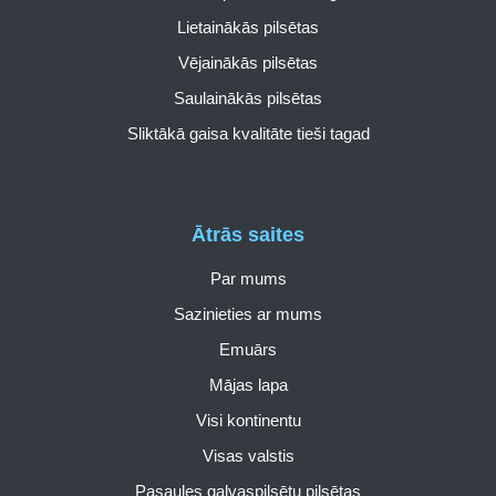
Lietainākās pilsētas
Vējainākās pilsētas
Saulainākās pilsētas
Sliktākā gaisa kvalitāte tieši tagad
Ātrās saites
Par mums
Sazinieties ar mums
Emuārs
Mājas lapa
Visi kontinentu
Visas valstis
Pasaules galvaspilsētu pilsētas