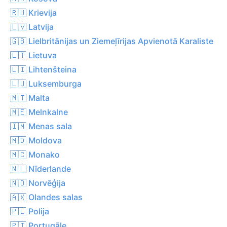
🇷🇺 Krievija
🇱🇻 Latvija
🇬🇧 Lielbritānijas un Ziemeļīrijas Apvienotā Karaliste
🇱🇹 Lietuva
🇱🇮 Lihtenšteina
🇱🇺 Luksemburga
🇲🇹 Malta
🇲🇪 Melnkalne
🇮🇲 Menas sala
🇲🇩 Moldova
🇲🇨 Monako
🇳🇱 Nīderlande
🇳🇴 Norvēģija
🇦🇽 Olandes salas
🇵🇱 Polija
🇵🇹 Portugāle