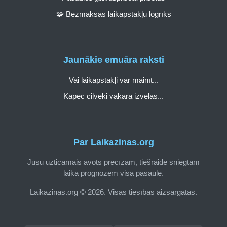
🧩 Bezmaksas laikapstākļu logrīks
Jaunākie emuāra raksti
Vai laikapstākļi var mainīt...
Kāpēc cilvēki vakarā izvēlas...
Par Laikazinas.org
Jūsu uzticamais avots precīzām, tiešraidē sniegtām
laika prognozēm visā pasaulē.
Laikazinas.org © 2026. Visas tiesības aizsargātas.