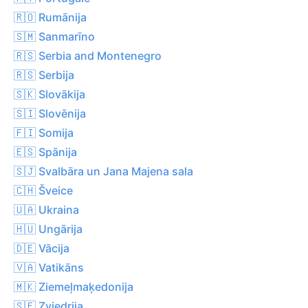
🇷🇴 Rumānija
🇸🇲 Sanmarīno
🇷🇸 Serbia and Montenegro
🇷🇸 Serbija
🇸🇰 Slovākija
🇸🇮 Slovēnija
🇫🇮 Somija
🇪🇸 Spānija
🇸🇯 Svalbāra un Jana Majena sala
🇨🇭 Šveice
🇺🇦 Ukraina
🇭🇺 Ungārija
🇩🇪 Vācija
🇻🇦 Vatikāns
🇲🇰 Ziemeļmaķedonija
🇸🇪 Zviedrija