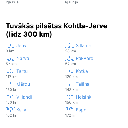
Igaunija
Igaunija
Tuvākās pilsētas Kohtla-Jerve
(līdz 300 km)
🇪🇪 Jehvi
🇪🇪 Sillamē
9 km
28 km
🇪🇪 Narva
🇪🇪 Rakvere
52 km
52 km
🇪🇪 Tartu
🇫🇮 Kotka
117 km
120 km
🇪🇪 Mārdu
🇪🇪 Tallina
130 km
143 km
🇪🇪 Viljandi
🇫🇮 Helsinki
150 km
156 km
🇪🇪 Keila
🇫🇮 Espo
162 km
172 km