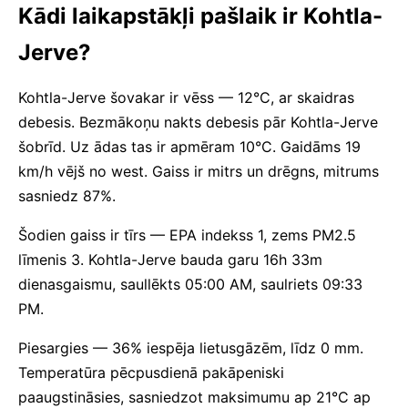
Kādi laikapstākļi pašlaik ir Kohtla-
Jerve?
Kohtla-Jerve šovakar ir vēss — 12°C, ar skaidras
debesis. Bezmākoņu nakts debesis pār Kohtla-Jerve
šobrīd. Uz ādas tas ir apmēram 10°C. Gaidāms 19
km/h vējš no west. Gaiss ir mitrs un drēgns, mitrums
sasniedz 87%.
Šodien gaiss ir tīrs — EPA indekss 1, zems PM2.5
līmenis 3. Kohtla-Jerve bauda garu 16h 33m
dienasgaismu, saullēkts 05:00 AM, saulriets 09:33
PM.
Piesargies — 36% iespēja lietusgāzēm, līdz 0 mm.
Temperatūra pēcpusdienā pakāpeniski
paaugstināsies, sasniedzot maksimumu ap 21°C ap