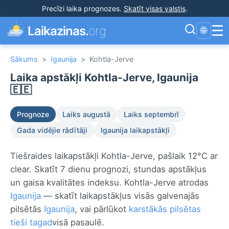
Precīzi laika prognozes
.
Skatīt visas valstis
.
☰
Laikazinas.
org
🌐
Sākums
>
Igaunija
>
Kohtla-Jerve
Laika apstākļi Kohtla-Jerve, Igaunija
🇪🇪
Prognoze
Laiks augustā
Laiks septembrī
Gada vidējie rādītāji
Igaunija laikapstākļi
Tiešraides laikapstākļi Kohtla-Jerve, pašlaik 12°C ar
clear. Skatīt 7 dienu prognozi, stundas apstākļus
un gaisa kvalitātes indeksu. Kohtla-Jerve atrodas
Igaunija
— skatīt laikapstākļus visās galvenajās
pilsētās
Igaunija
, vai pārlūkot
karstākās pilsētas
tieši tagad
visā pasaulē.