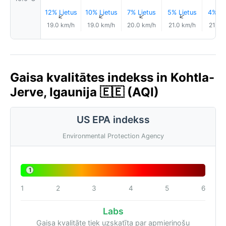
12% Lietus
10% Lietus
7% Lietus
5% Lietus
4% Li
↑
↑
↑
↑
19.0 km/h
19.0 km/h
20.0 km/h
21.0 km/h
21.0 
Gaisa kvalitātes indekss in Kohtla-
Jerve, Igaunija 🇪🇪 (AQI)
US EPA indekss
Environmental Protection Agency
1
1
2
3
4
5
6
Labs
Gaisa kvalitāte tiek uzskatīta par apmierinošu