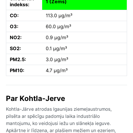
1 (Zems)
indekss:
CO:
113.0 µg/m³
O3:
60.0 µg/m³
NO2:
0.9 µg/m³
SO2:
0.1 µg/m³
PM2.5:
3.0 µg/m³
PM10:
4.7 µg/m³
Par Kohtla-Jerve
Kohtla-Järve atrodas Igaunijas ziemeļaustrumos,
pilsēta ar spēcīgu padomju laika industriālo
mantojumu, ko veidojusi iežu un slānekļa ieguve.
Apkārtne ir līdzena, ar plašiem mežiem un ezeriem,