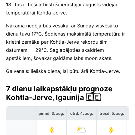
13. Tas ir tieši atbilstoši ierastajai augusts vidējai
temperatūrai Kohtla-Jerve.
Nākamā nedēļa būs vēsāka, ar Sunday visvēsāko
dienu tuvu 17°C. Šodienas maksimālā temperatūra ir
krietni zemāka par Kohtla-Jerve rekordu šim
datumam — 29°C. Saglabājoties skaidriem
apstākļiem, šovakar gaidāms labs moon skats.
Galvenais: lieliska diena, lai būtu ārā Kohtla-Jerve.
7 dienu laikapstākļu prognoze
Kohtla-Jerve, Igaunija 🇪🇪
c
pirmd. 3. aug.
otrd. 4. aug.
trešd. 5. aug.