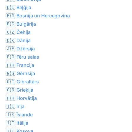
🇧🇪 Beļģija
🇧🇦 Bosnija un Hercegovina
🇧🇬 Bulgārija
🇨🇿 Čehija
🇩🇰 Dānija
🇯🇪 Džērsija
🇫🇴 Fēru salas
🇫🇷 Francija
🇬🇬 Gērnsija
🇬🇮 Gibraltārs
🇬🇷 Grieķija
🇭🇷 Horvātija
🇮🇪 Īrija
🇮🇸 Īslande
🇮🇹 Itālija
🇽🇰 Kosova