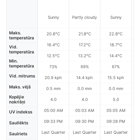
P
Sunny
Partly cloudy
Sunny
Maks.
20.8°C
21.8°C
22.8°C
temperatūra
16.4°C
17.2°C
18.7°C
Vid.
temperatūra
12.5°C
13.2°C
14.4°C
Min.
temperatūra
73%
69%
67%
Vid. mitrums
20.9 kph
14.4 kph
15.5 kph
Maks. vējš
0.5 mm
0.0 mm
0.0 mm
Kopējie
4.0
4.0
5.0
nokrišņi
05:00 AM
05:03 AM
05:05 AM
UV indekss
09:33 PM
09:30 PM
09:28 PM
Saullēkts
Last Quarter
Last Quarter
Last Quarter
La
Saulriets