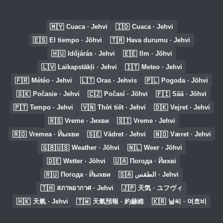
🇲🇾
🇮🇩
Cuaca · Jehvi
Cuaca · Jehvi
🇪🇸
🇹🇷
El tiempo · Jõhvi
Hava durumu · Jehvi
🇭🇺
🇪🇪
Időjárás · Jehvi
Ilm · Jõhvi
🇱🇻
🇮🇹
Laikapstākļi · Jehvi
Meteo · Jehvi
🇫🇷
🇱🇹
🇵🇱
Météo · Jehvi
Oras · Jehvis
Pogoda · Jõhvi
🇸🇰
🇨🇿
🇫🇮
Počasie · Jehvi
Počasí · Jõhvi
Sää · Jõhvi
🇵🇹
🇻🇳
🇩🇰
Tempo · Jehvi
Thời tiết · Jehvi
Vejret · Jehvi
🇷🇸
🇸🇮
Vreme · Јихви
Vreme · Jehvi
🇷🇴
🇸🇪
🇳🇴
Vremea · Йыхви
Vädret · Jehvi
Været · Jehvi
🇬🇧🇺🇸
🇳🇱
Weather · Jõhvi
Weer · Jõhvi
🇩🇪
🇺🇦
Wetter · Jõhvi
Погода · Йихві
🇷🇺
🇸🇦
Погода · Йыхви
الطقس · Jehvi
🇹🇭
🇯🇵
สภาพอากาศ · Jehvi
天気 · ユフヴィ
🇭🇰
🇹🇼
🇰🇷
天氣 · Jehvi
天氣預報 · 約赫維
날씨 · 여흐비