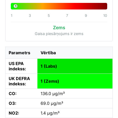
1
1
3
5
7
9
10
Zems
Gaisa piesārņojums ir zems
Parametrs
Vērtība
US EPA
1 (Labs)
indekss:
UK DEFRA
1 (Zems)
indekss:
CO:
136.0 µg/m³
O3:
69.0 µg/m³
NO2:
1.4 µg/m³