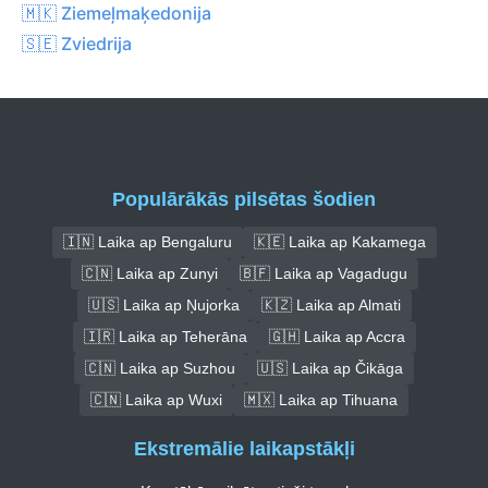
🇲🇰 Ziemeļmaķedonija
🇸🇪 Zviedrija
Populārākās pilsētas šodien
🇮🇳 Laika ap Bengaluru
🇰🇪 Laika ap Kakamega
🇨🇳 Laika ap Zunyi
🇧🇫 Laika ap Vagadugu
🇺🇸 Laika ap Ņujorka
🇰🇿 Laika ap Almati
🇮🇷 Laika ap Teherāna
🇬🇭 Laika ap Accra
🇨🇳 Laika ap Suzhou
🇺🇸 Laika ap Čikāga
🇨🇳 Laika ap Wuxi
🇲🇽 Laika ap Tihuana
Ekstremālie laikapstākļi