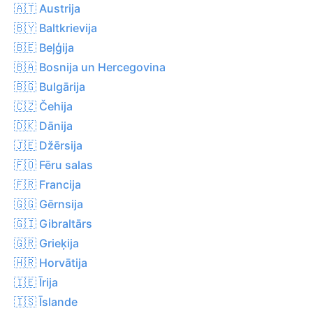
🇦🇹 Austrija
🇧🇾 Baltkrievija
🇧🇪 Beļģija
🇧🇦 Bosnija un Hercegovina
🇧🇬 Bulgārija
🇨🇿 Čehija
🇩🇰 Dānija
🇯🇪 Džērsija
🇫🇴 Fēru salas
🇫🇷 Francija
🇬🇬 Gērnsija
🇬🇮 Gibraltārs
🇬🇷 Grieķija
🇭🇷 Horvātija
🇮🇪 Īrija
🇮🇸 Īslande