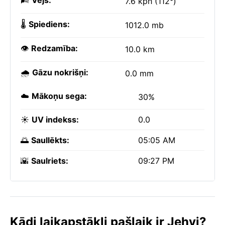
🌬️
Vējš:
7.6 kph (112°)
🌡️
Spiediens:
1012.0 mb
👁️
Redzamība:
10.0 km
🌧️
Gāzu nokrišņi:
0.0 mm
☁️
Mākoņu sega:
30%
☀️
UV indekss:
0.0
🌅
Saullēkts:
05:05 AM
🌇
Saulriets:
09:27 PM
Kādi laikapstākļi pašlaik ir Jehvi?