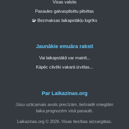
Visas valstis
Pasaules galvaspilsētu pilsētas
🧩 Bezmaksas laikapstākļu logrīks
Jaunākie emuāra raksti
Vai laikapstākļi var mainīt...
Kāpēc cilvēki vakarā izvēlas...
Par Laikazinas.org
Jūsu uzticamais avots precīzām, tiešraidē sniegtām
laika prognozēm visā pasaulē.
Laikazinas.org © 2026. Visas tiesības aizsargātas.