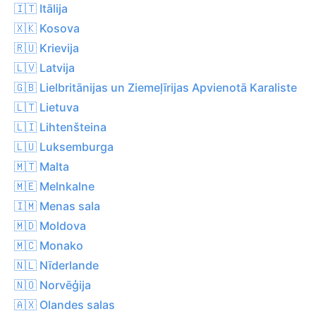
🇮🇹 Itālija
🇽🇰 Kosova
🇷🇺 Krievija
🇱🇻 Latvija
🇬🇧 Lielbritānijas un Ziemeļīrijas Apvienotā Karaliste
🇱🇹 Lietuva
🇱🇮 Lihtenšteina
🇱🇺 Luksemburga
🇲🇹 Malta
🇲🇪 Melnkalne
🇮🇲 Menas sala
🇲🇩 Moldova
🇲🇨 Monako
🇳🇱 Nīderlande
🇳🇴 Norvēģija
🇦🇽 Olandes salas