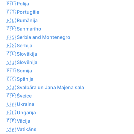
🇵🇱 Polija
🇵🇹 Portugāle
🇷🇴 Rumānija
🇸🇲 Sanmarīno
🇷🇸 Serbia and Montenegro
🇷🇸 Serbija
🇸🇰 Slovākija
🇸🇮 Slovēnija
🇫🇮 Somija
🇪🇸 Spānija
🇸🇯 Svalbāra un Jana Majena sala
🇨🇭 Šveice
🇺🇦 Ukraina
🇭🇺 Ungārija
🇩🇪 Vācija
🇻🇦 Vatikāns