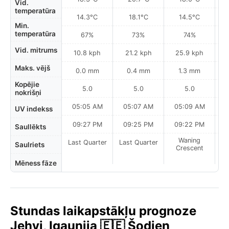
Vid.
temperatūra
14.3°C
18.1°C
14.5°C
Min.
temperatūra
67%
73%
74%
Vid. mitrums
10.8 kph
21.2 kph
25.9 kph
Maks. vējš
0.0 mm
0.4 mm
1.3 mm
Kopējie
5.0
5.0
5.0
nokrišņi
05:05 AM
05:07 AM
05:09 AM
UV indekss
09:27 PM
09:25 PM
09:22 PM
Saullēkts
Waning
Last Quarter
Last Quarter
Saulriets
Crescent
Mēness fāze
Stundas laikapstākļu prognoze
Jehvi, Igaunija 🇪🇪 Šodien