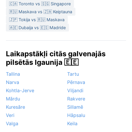
🇨🇦 Toronto vs 🇸🇬 Singapore
🇷🇺 Maskava vs 🇿🇦 Keiptauna
🇯🇵 Tokija vs 🇷🇺 Maskava
🇦🇪 Dubaija vs 🇪🇸 Madride
Laikapstākļi citās galvenajās
pilsētās Igaunija 🇪🇪
Tallina
Tartu
Narva
Pērnava
Kohtla-Jerve
Viljandi
Mārdu
Rakvere
Kuresāre
Sillamē
Veri
Hāpsalu
Valga
Keila