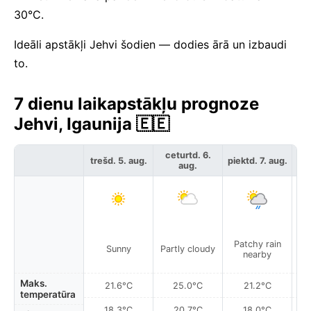
30°C.
Ideāli apstākļi Jehvi šodien — dodies ārā un izbaudi
to.
7 dienu laikapstākļu prognoze
Jehvi, Igaunija 🇪🇪
ceturtd. 6.
trešd. 5. aug.
piektd. 7. aug.
ses
aug.
Patchy rain
P
Sunny
Partly cloudy
nearby
Maks.
21.6°C
25.0°C
21.2°C
temperatūra
18.3°C
20.7°C
18.0°C