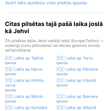
Skatīt laika apstākļus visās pilsētās Igaunija
Citas pilsētas tajā pašā laika joslā
kā Jehvi
Šīs pilsētas dalās Jehvi vietējā laikā (Europe/Tallinn) —
noderīgi zvanu plānošanai vai dienas gaismas stundu
salīdzināšanai.
🇪🇪 Laika ap Tallina
🇪🇪 Laika ap Tartu
Igaunija
Igaunija
🇪🇪 Laika ap Narva
🇪🇪 Laika ap Pērnava
Igaunija
Igaunija
🇪🇪 Laika ap Kohtla-
🇪🇪 Laika ap Viljandi
Jerve
Igaunija
Igaunija
🇪🇪 Laika ap Mārdu
🇪🇪 Laika ap Rakvere
Igaunija
Igaunija
🇪🇪 Laika ap Kuresāre
🇪🇪 Laika ap Sillamē