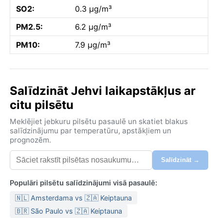
SO2:
0.3 µg/m³
PM2.5:
6.2 µg/m³
PM10:
7.9 µg/m³
Salīdzināt Jehvi laikapstākļus ar
citu pilsētu
Meklējiet jebkuru pilsētu pasaulē un skatiet blakus
salīdzinājumu par temperatūru, apstākļiem un
prognozēm.
Salīdzināt →
Populāri pilsētu salīdzinājumi visā pasaulē:
🇳🇱 Amsterdama vs 🇿🇦 Keiptauna
🇧🇷 São Paulo vs 🇿🇦 Keiptauna