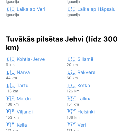
Igaunija
Igaunija
🇪🇪 Laika ap Veri
🇪🇪 Laika ap Hāpsalu
Igaunija
Igaunija
Tuvākās pilsētas Jehvi (līdz 300
km)
🇪🇪 Kohtla-Jerve
🇪🇪 Sillamē
9 km
20 km
🇪🇪 Narva
🇪🇪 Rakvere
44 km
60 km
🇪🇪 Tartu
🇫🇮 Kotka
116 km
126 km
🇪🇪 Mārdu
🇪🇪 Tallina
138 km
151 km
🇪🇪 Viljandi
🇫🇮 Helsinki
153 km
166 km
🇪🇪 Keila
🇪🇪 Veri
171 km
171 km