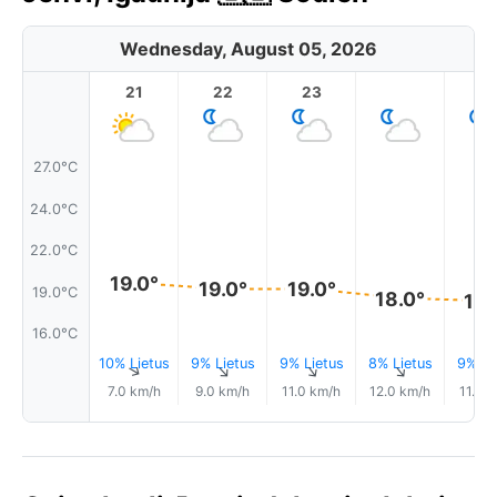
Wednesday, August 05, 2026
21
22
23
1
27.0°C
24.0°C
22.0°C
19.0°
19.0°
19.0°
19.0°C
18.0°
18.
16.0°C
10% Lietus
9% Lietus
9% Lietus
8% Lietus
9% Li
↑
↑
↑
↑
7.0 km/h
9.0 km/h
11.0 km/h
12.0 km/h
11.0 