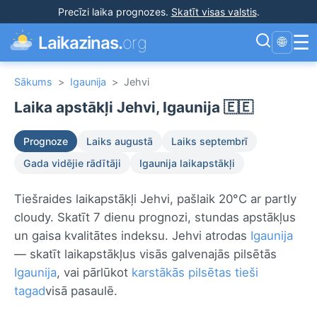
Precīzi laika prognozes
.
Skatīt visas valstis
.
☰
Laikazinas.
org
🌐
Sākums
>
Igaunija
>
Jehvi
Laika apstākļi Jehvi, Igaunija 🇪🇪
Prognoze
Laiks augustā
Laiks septembrī
Gada vidējie rādītāji
Igaunija laikapstākļi
Tiešraides laikapstākļi Jehvi, pašlaik 20°C ar partly
cloudy. Skatīt 7 dienu prognozi, stundas apstākļus
un gaisa kvalitātes indeksu. Jehvi atrodas
Igaunija
— skatīt laikapstākļus visās galvenajās pilsētās
Igaunija
, vai pārlūkot
karstākās pilsētas tieši
tagad
visā pasaulē.