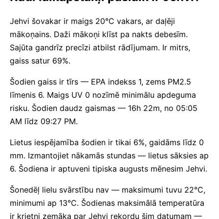
Jehvi šovakar ir maigs 20°C vakars, ar daļēji
mākoņains. Daži mākoņi klīst pa nakts debesīm.
Sajūta gandrīz precīzi atbilst rādījumam. Ir mitrs,
gaiss satur 69%.
Šodien gaiss ir tīrs — EPA indekss 1, zems PM2.5
līmenis 6. Maigs UV 0 nozīmē minimālu apdeguma
risku. Šodien daudz gaismas — 16h 22m, no 05:05
AM līdz 09:27 PM.
Lietus iespējamība šodien ir tikai 6%, gaidāms līdz 0
mm. Izmantojiet nākamās stundas — lietus sāksies ap
6. Šodiena ir aptuveni tipiska augusts mēnesim Jehvi.
Šonedēļ lielu svārstību nav — maksimumi tuvu 22°C,
minimumi ap 13°C. Šodienas maksimālā temperatūra
ir krietni zemāka par Jehvi rekordu šim datumam —