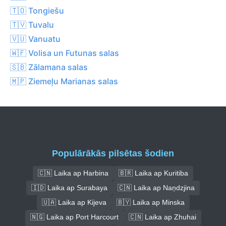
🇹🇴 Tongiešu
🇹🇻 Tuvalu
🇻🇺 Vanuatu
🇼🇫 Volisa un Futunas salas
🇸🇧 Zālamana salas
🇲🇵 Ziemeļu Marianas salas
Populārākās pilsētas šodien
🇨🇳 Laika ap Harbina
🇧🇷 Laika ap Kuritiba
🇮🇩 Laika ap Surabaya
🇨🇳 Laika ap Naņdzjina
🇺🇦 Laika ap Kijeva
🇧🇾 Laika ap Minska
🇳🇬 Laika ap Port Harcourt
🇨🇳 Laika ap Zhuhai