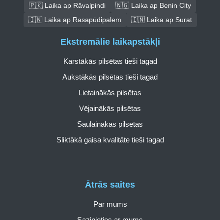
🇵🇰 Laika ap Rāvalpindi
🇳🇬 Laika ap Benin City
🇮🇳 Laika ap Rasapūdipalem
🇮🇳 Laika ap Surat
Ekstremālie laikapstākļi
Karstākās pilsētas tieši tagad
Aukstākās pilsētas tieši tagad
Lietainākās pilsētas
Vējainākās pilsētas
Saulainākās pilsētas
Sliktākā gaisa kvalitāte tieši tagad
Ātrās saites
Par mums
Sazinieties ar mums