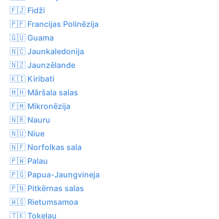
🇫🇯 Fidži
🇵🇫 Francijas Polinēzija
🇬🇺 Guama
🇳🇨 Jaunkaledonija
🇳🇿 Jaunzēlande
🇰🇮 Kiribati
🇲🇭 Māršala salas
🇫🇲 Mikronēzija
🇳🇷 Nauru
🇳🇺 Niue
🇳🇫 Norfolkas sala
🇵🇼 Palau
🇵🇬 Papua-Jaungvineja
🇵🇳 Pitkērnas salas
🇼🇸 Rietumsamoa
🇹🇰 Tokelau