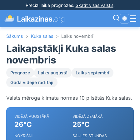
Precīzi laika prognozes
.
Skatīt visas valstis
.
☰
Laikazinas.
org
🌐
Sākums
>
Kuka salas
>
Laiks novembrī
Laikapstākļi Kuka salas
novembris
Prognoze
Laiks augustā
Laiks septembrī
Gada vidējie rādītāji
Valsts mēroga klimata normas 10 pilsētās Kuka salas.
VIDĒJĀ AUGSTĀKĀ
VIDĒJĀ ZEMĀKĀ
26°C
25°C
NOKRIŠŅI
SAULES STUNDAS