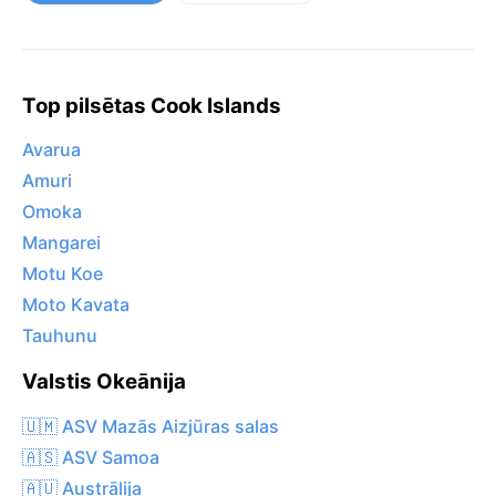
Top pilsētas Cook Islands
Avarua
Amuri
Omoka
Mangarei
Motu Koe
Moto Kavata
Tauhunu
Valstis Okeānija
🇺🇲 ASV Mazās Aizjūras salas
🇦🇸 ASV Samoa
🇦🇺 Austrālija