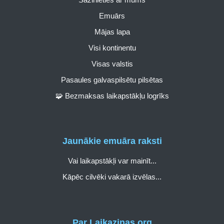
Emuārs
Mājas lapa
Visi kontinentu
Visas valstis
Pasaules galvaspilsētu pilsētas
🧩 Bezmaksas laikapstākļu logrīks
Jaunākie emuāra raksti
Vai laikapstākļi var mainīt...
Kāpēc cilvēki vakarā izvēlas...
Par Laikazinas.org