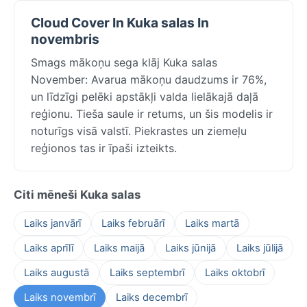
Cloud Cover In Kuka salas In
novembris
Smags mākoņu sega klāj Kuka salas
November: Avarua mākoņu daudzums ir 76%,
un līdzīgi pelēki apstākļi valda lielākajā daļā
reģionu. Tieša saule ir retums, un šis modelis ir
noturīgs visā valstī. Piekrastes un ziemeļu
reģionos tas ir īpaši izteikts.
Citi mēneši Kuka salas
Laiks janvārī
Laiks februārī
Laiks martā
Laiks aprīlī
Laiks maijā
Laiks jūnijā
Laiks jūlijā
Laiks augustā
Laiks septembrī
Laiks oktobrī
Laiks novembrī
Laiks decembrī