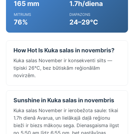
165 mm
1.7h/diena
MITRUMS
DIAPAZONS
76%
24–29°C
How Hot Is Kuka salas in novembris?
Kuka salas November ir konsekventi silts —
tipiski 26°C, bez būtiskām reģionālām
novirzēm.
Sunshine in Kuka salas in novembris
Kuka salas November ir ierobežota saule: tikai
1.7h dienā Avarua, un lielākajā daļā reģionu
bieži ir biezs mākoņu sega. Dienasgaisma ilgst
no 5:50 am līdz 6:55 pm, bet pastāvīgas