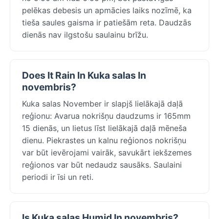
pelēkas debesis un apmācies laiks nozīmē, ka
tieša saules gaisma ir patiešām reta. Daudzās
dienās nav ilgstošu saulainu brīžu.
Does It Rain In Kuka salas In
novembris?
Kuka salas November ir slapjš lielākajā daļā
reģionu: Avarua nokrišņu daudzums ir 165mm
15 dienās, un lietus līst lielākajā daļā mēneša
dienu. Piekrastes un kalnu reģionos nokrišņu
var būt ievērojami vairāk, savukārt iekšzemes
reģionos var būt nedaudz sausāks. Saulaini
periodi ir īsi un reti.
Is Kuka salas Humid In novembris?