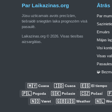
Par Laikazinas.org
Ātrās 
Jūsu uzticamais avots precīzām,
Par mum
tiešraidē sniegtām laika prognozēm visā
Saziniet
pasaulē.
Emuārs
Laikazinas.org © 2026. Visas tiesības
Mājas la
aizsargātas.
Visi kont
Visas val
Pasaules 
🧩 Bezma
🇲🇾
🇮🇩
🇪🇸
Cuaca
Cuaca
El tiempo
🇵🇱
🇸🇰
🇨🇿

Pogoda
Počasie
Počasí
🇳🇴
🇬🇧🇺🇸
🇳🇱
Været
Weather
We