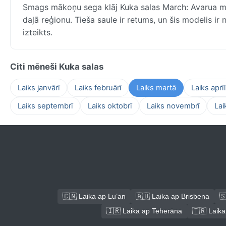
Smags mākoņu sega klāj Kuka salas March: Avarua māk
daļā reģionu. Tieša saule ir retums, un šis modelis ir 
izteikts.
Citi mēneši Kuka salas
Laiks janvārī
Laiks februārī
Laiks martā
Laiks aprīl
Laiks septembrī
Laiks oktobrī
Laiks novembrī
Lai
🇨🇳 Laika ap Lu’an
🇦🇺 Laika ap Brisbena
🇸
🇮🇷 Laika ap Teherāna
🇹🇷 Laika