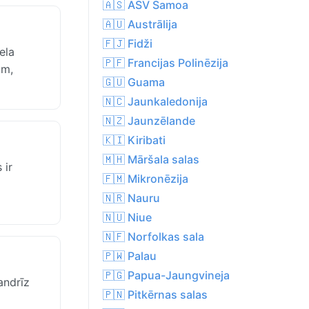
🇦🇸 ASV Samoa
🇦🇺 Austrālija
🇫🇯 Fidži
ela
🇵🇫 Francijas Polinēzija
ām,
🇬🇺 Guama
🇳🇨 Jaunkaledonija
🇳🇿 Jaunzēlande
🇰🇮 Kiribati
🇲🇭 Māršala salas
 ir
🇫🇲 Mikronēzija
🇳🇷 Nauru
🇳🇺 Niue
🇳🇫 Norfolkas sala
🇵🇼 Palau
🇵🇬 Papua-Jaungvineja
andrīz
🇵🇳 Pitkērnas salas