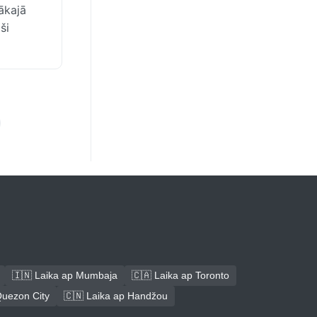
ākajā
ši
🇮🇳 Laika ap Mumbaja
🇨🇦 Laika ap Toronto
Quezon City
🇨🇳 Laika ap Handžou