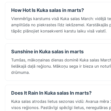
How Hot Is Kuka salas in marts?
Vienmērīgs karstums visā Kuka salas March: vidējā t
amplitūda no piekrastes līdz iekšzemei. Karstākajās p
tāpēc plānojiet konsekventi karstu laiku visā valstī.
Sunshine in Kuka salas in marts
Tumšas, mākoņainas dienas dominē Kuka salas March —
lielākajā daļā reģionu. Mākoņu sega ir bieza un noturī
drūmuma.
Does It Rain In Kuka salas In marts?
Kuka salas atrodas lietus sezonas vidū: Avarua mēra
visos reģionos. Pastāvīgi spēcīgi lietus, neregulāras 