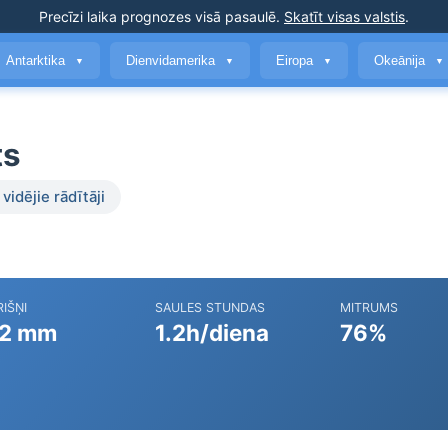
Precīzi laika prognozes
visā pasaulē
.
Skatīt visas valstis
.
Antarktika
Dienvidamerika
Eiropa
Okeānija
▼
▼
▼
▼
ts
vidējie rādītāji
IŠŅI
SAULES STUNDAS
MITRUMS
2 mm
1.2h/diena
76%