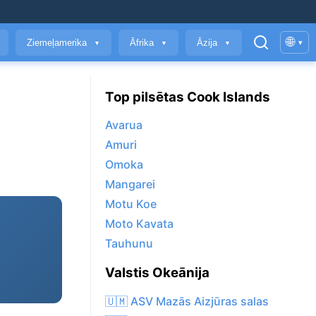
🌐
Ziemeļamerika
Āfrika
Āzija
▾
▼
▼
▼
Top pilsētas Cook Islands
Avarua
Amuri
Omoka
Mangarei
Motu Koe
Moto Kavata
Tauhunu
Valstis Okeānija
🇺🇲 ASV Mazās Aizjūras salas