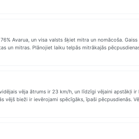
 76% Avarua, un visa valsts šķiet mitra un nomācoša. Gaiss
iltas un mitras. Plānojiet laiku telpās mitrākajās pēcpusdiena
ējais vēja ātrums ir 23 km/h, un līdzīgi vējaini apstākļi ir 
s vējš bieži ir ievērojami spēcīgāks, īpaši pēcpusdienās. Vē