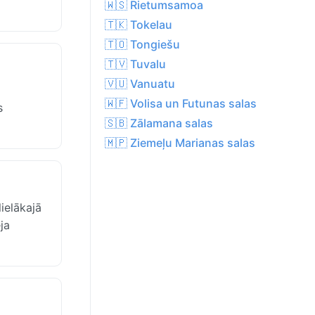
🇼🇸 Rietumsamoa
🇹🇰 Tokelau
🇹🇴 Tongiešu
🇹🇻 Tuvalu
🇻🇺 Vanuatu
🇼🇫 Volisa un Futunas salas
s
🇸🇧 Zālamana salas
🇲🇵 Ziemeļu Marianas salas
lielākajā
ja