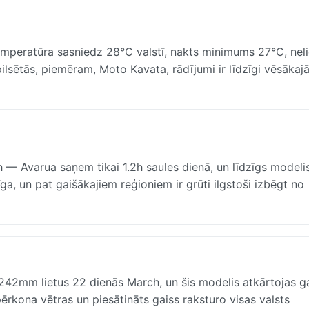
emperatūra sasniedz 28°C valstī, nakts minimums 27°C, neli
ilsētās, piemēram, Moto Kavata, rādījumi ir līdzīgi vēsākaj
 Avarua saņem tikai 1.2h saules dienā, un līdzīgs modelis
ga, un pat gaišākajiem reģioniem ir grūti ilgstoši izbēgt no
 242mm lietus 22 dienās March, un šis modelis atkārtojas g
pērkona vētras un piesātināts gaiss raksturo visas valsts