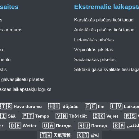
saites
Ekstremālie laikapst
s
Karstākās pilsētas tieši tagad
ies ar mums
Aukstākās pilsētas tieši tagad
Lietainākās pilsētas
pa
Vējainākās pilsētas
inentu
Saulainākās pilsētas
stis
Sliktākā gaisa kvalitāte tieši tag
galvaspilsētu pilsētas
ksas laikapstākļu logrīks
🇹🇷
🇭🇺
🇪🇪
🇱🇻
Hava durumu
Időjárás
Ilm
Laikaps
🇮
🇵🇹
🇻🇳
🇩🇰
🇷🇸
Sää
Tempo
Thời tiết
Vejret
🇩🇪
🇺🇦
🇷🇺
🇸🇦
er
Wetter
Погода
Погода
الطق
🇹🇼
🇰🇷
天氣預報
날씨