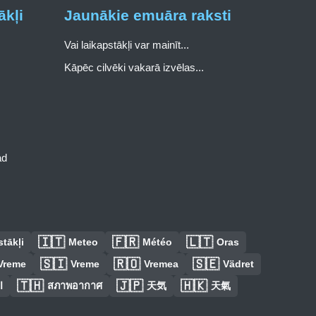
ākļi
Jaunākie emuāra raksti
Vai laikapstākļi var mainīt...
Kāpēc cilvēki vakarā izvēlas...
ad
🇮🇹
🇫🇷
🇱🇹
tākļi
Meteo
Météo
Oras
🇸🇮
🇷🇴
🇸🇪
Vreme
Vreme
Vremea
Vädret
🇹🇭
🇯🇵
🇭🇰
ا
สภาพอากาศ
天気
天氣