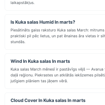
laikapstākļus.
Is Kuka salas Humid In marts?
Piesātināts gaiss raksturo Kuka salas March: mitrums
praktiski pil pēc lietus, un pat ēnainas āra vietas ir s
stundās.
Wind In Kuka salas In marts
Kuka salas March mēnesī ir pastāvīgs vējš — Avarua vid
daļā reģionu. Piekrastes un atklātās iekšzemes pilsētā
jutīgiem plāniem tas jāņem vērā.
Cloud Cover In Kuka salas In marts