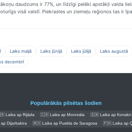
oņu daudzums ir 77%, un līdzīgi pelēki apstākļi valda liel
noturīgs visā valstī. Piekrastes un ziemeļu reģionos tas ir īpa
ī
Laiks maijā
Laiks jūnijā
Laiks jūlijā
Laiks augustā
ks decembrī
Populārākās pilsētas šodien
🇦 Laika ap Rijāda
🇨🇦 Laika ap Monreāla
🇬🇳 Laika ap Konakri
 ap Dijarbakira
🇲🇽 Laika ap Puebla de Saragosa
🇵🇭 Laika ap 