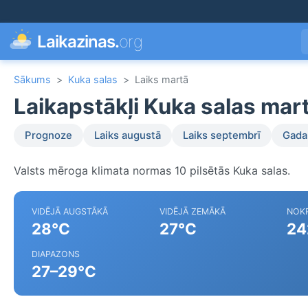
Laikazinas.
org
Sākums
>
Kuka salas
>
Laiks martā
Laikapstākļi Kuka salas mar
Prognoze
Laiks augustā
Laiks septembrī
Gada 
Valsts mēroga klimata normas 10 pilsētās Kuka salas.
VIDĒJĀ AUGSTĀKĀ
VIDĒJĀ ZEMĀKĀ
NOKR
28°C
27°C
24
DIAPAZONS
27–29°C