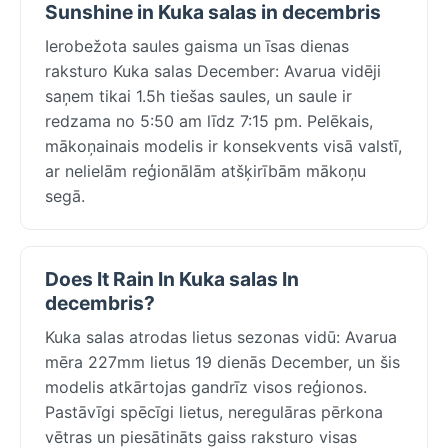
Sunshine in Kuka salas in decembris
Ierobežota saules gaisma un īsas dienas
raksturo Kuka salas December: Avarua vidēji
saņem tikai 1.5h tiešas saules, un saule ir
redzama no 5:50 am līdz 7:15 pm. Pelēkais,
mākoņainais modelis ir konsekvents visā valstī,
ar nelielām reģionālām atšķirībām mākoņu
segā.
Does It Rain In Kuka salas In
decembris?
Kuka salas atrodas lietus sezonas vidū: Avarua
mēra 227mm lietus 19 dienās December, un šis
modelis atkārtojas gandrīz visos reģionos.
Pastāvīgi spēcīgi lietus, neregulāras pērkona
vētras un piesātināts gaiss raksturo visas