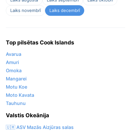
Laiks novembrī
Laiks decembrī
Top pilsētas Cook Islands
Avarua
Amuri
Omoka
Mangarei
Motu Koe
Moto Kavata
Tauhunu
Valstis Okeānija
🇺🇲 ASV Mazās Aizjūras salas