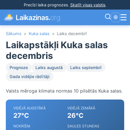
Precīzi laika prognozes
.
Skatīt visas valstis
.
☰
Laikazinas.
org
🌐
Sākums
>
Kuka salas
>
Laiks decembrī
Laikapstākļi Kuka salas
decembris
Prognoze
Laiks augustā
Laiks septembrī
Gada vidējie rādītāji
Valsts mēroga klimata normas 10 pilsētās Kuka salas.
VIDĒJĀ AUGSTĀKĀ
VIDĒJĀ ZEMĀKĀ
27°C
26°C
NOKRIŠŅI
SAULES STUNDAS