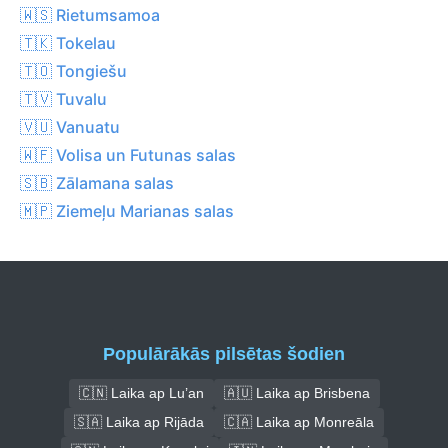
🇼🇸 Rietumsamoa
🇹🇰 Tokelau
🇹🇴 Tongiešu
🇹🇻 Tuvalu
🇻🇺 Vanuatu
🇼🇫 Volisa un Futunas salas
🇸🇧 Zālamana salas
🇲🇵 Ziemeļu Marianas salas
Populārākās pilsētas šodien
🇨🇳 Laika ap Lu’an
🇦🇺 Laika ap Brisbena
🇸🇦 Laika ap Rijāda
🇨🇦 Laika ap Monreāla