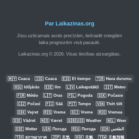
Par Laikazinas.org
Jūsu uzticamais avots precīzām, tiešraidē sniegtām
laika prognozēm visā pasaulē.
Laikazinas.org © 2026. Visas tiesības aizsargātas.
🇲🇾
🇮🇩
🇪🇸
🇹🇷
Cuaca
Cuaca
El tiempo
Hava durumu
🇭🇺
🇪🇪
🇱🇻
🇮🇹
Időjárás
Ilm
Laikapstākļi
Meteo
🇫🇷
🇱🇹
🇵🇱
🇸🇰
Météo
Oras
Pogoda
Počasie
🇨🇿
🇫🇮
🇵🇹
🇻🇳
Počasí
Sää
Tempo
Thời tiết
🇩🇰
🇷🇸
🇸🇮
🇷🇴
Vejret
Vreme
Vreme
Vremea
🇸🇪
🇳🇴
🇬🇧🇺🇸
🇳🇱
Vädret
Været
Weather
Weer
🇩🇪
🇺🇦
🇷🇺
🇸🇦
Wetter
Погода
Погода
الطقس
🇹🇭
🇯🇵
🇭🇰
🇹🇼
สภาพอากาศ
天気
天氣
天氣預報