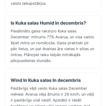
valsts laikapstākļus.
Is Kuka salas Humid In decembris?
Piesātināts gaiss raksturo Kuka salas
December: mitrums 77% Avarua, un visa valsts
šķiet mitra un nomācoša. Gaiss praktiski pil
pēc lietus, un pat ēnainas āra vietas ir siltas un
mitras. Plānojiet laiku telpās mitrākajās
pēcpusdienas stundās.
Wind In Kuka salas In decembris
Pastāvīgs vējš veido Kuka salas December
mēnesi: Avarua vēja ātrums ir 26 km/h, un vējš
ir pastāvīgs visā valstī. Apstākļi ir ideāli
burāšanai un citiem vēja sporta veidiem, bet