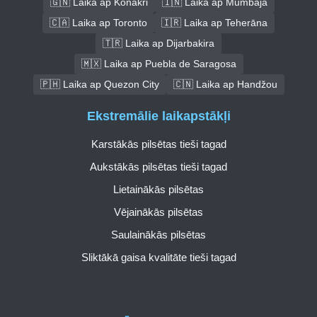
🇬🇳 Laika ap Konakri
🇮🇳 Laika ap Mumbaja
🇨🇦 Laika ap Toronto
🇮🇷 Laika ap Teherāna
🇹🇷 Laika ap Dijarbakira
🇲🇽 Laika ap Puebla de Saragosa
🇵🇭 Laika ap Quezon City
🇨🇳 Laika ap Handžou
Ekstremālie laikapstākļi
Karstākās pilsētas tieši tagad
Aukstākās pilsētas tieši tagad
Lietainākās pilsētas
Vējainākās pilsētas
Saulainākās pilsētas
Sliktākā gaisa kvalitāte tieši tagad