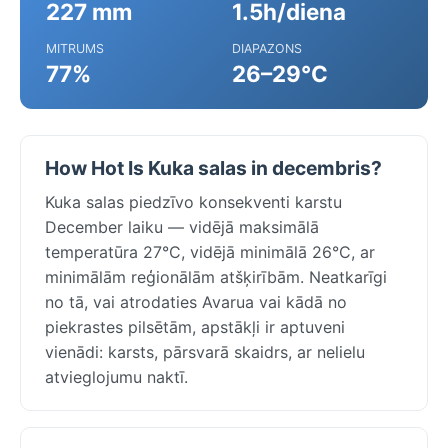
227 mm
1.5h/diena
MITRUMS
DIAPAZONS
77%
26–29°C
How Hot Is Kuka salas in decembris?
Kuka salas piedzīvo konsekventi karstu
December laiku — vidējā maksimālā
temperatūra 27°C, vidējā minimālā 26°C, ar
minimālām reģionālām atšķirībām. Neatkarīgi
no tā, vai atrodaties Avarua vai kādā no
piekrastes pilsētām, apstākļi ir aptuveni
vienādi: karsts, pārsvarā skaidrs, ar nelielu
atvieglojumu naktī.