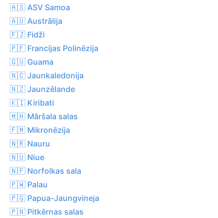
🇦🇸 ASV Samoa
🇦🇺 Austrālija
🇫🇯 Fidži
🇵🇫 Francijas Polinēzija
🇬🇺 Guama
🇳🇨 Jaunkaledonija
🇳🇿 Jaunzēlande
🇰🇮 Kiribati
🇲🇭 Māršala salas
🇫🇲 Mikronēzija
🇳🇷 Nauru
🇳🇺 Niue
🇳🇫 Norfolkas sala
🇵🇼 Palau
🇵🇬 Papua-Jaungvineja
🇵🇳 Pitkērnas salas