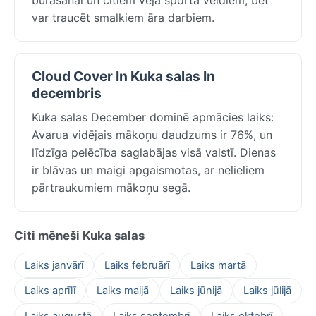
var traucēt smalkiem āra darbiem.
Cloud Cover In Kuka salas In
decembris
Kuka salas December dominē apmācies laiks:
Avarua vidējais mākoņu daudzums ir 76%, un
līdzīga pelēcība saglabājas visā valstī. Dienas
ir blāvas un maigi apgaismotas, ar nelieliem
pārtraukumiem mākoņu segā.
Citi mēneši Kuka salas
Laiks janvārī
Laiks februārī
Laiks martā
Laiks aprīlī
Laiks maijā
Laiks jūnijā
Laiks jūlijā
Laiks augustā
Laiks septembrī
Laiks oktobrī