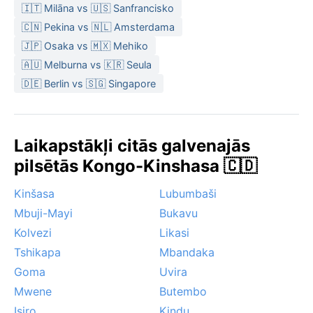
🇮🇹 Milāna vs 🇺🇸 Sanfrancisko
🇨🇳 Pekina vs 🇳🇱 Amsterdama
🇯🇵 Osaka vs 🇲🇽 Mehiko
🇦🇺 Melburna vs 🇰🇷 Seula
🇩🇪 Berlin vs 🇸🇬 Singapore
Laikapstākļi citās galvenajās
pilsētās Kongo-Kinshasa 🇨🇩
Kinšasa
Lubumbaši
Mbuji-Mayi
Bukavu
Kolvezi
Likasi
Tshikapa
Mbandaka
Goma
Uvira
Mwene
Butembo
Isiro
Kindu