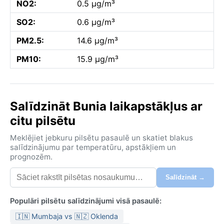
NO2:
0.5 µg/m³
SO2:
0.6 µg/m³
PM2.5:
14.6 µg/m³
PM10:
15.9 µg/m³
Salīdzināt Bunia laikapstākļus ar
citu pilsētu
Meklējiet jebkuru pilsētu pasaulē un skatiet blakus
salīdzinājumu par temperatūru, apstākļiem un
prognozēm.
Salīdzināt →
Populāri pilsētu salīdzinājumi visā pasaulē:
🇮🇳 Mumbaja vs 🇳🇿 Oklenda