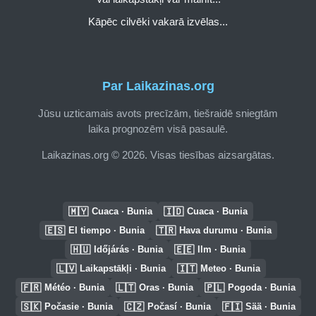
Kāpēc cilvēki vakarā izvēlas...
Par Laikazinas.org
Jūsu uzticamais avots precīzām, tiešraidē sniegtām
laika prognozēm visā pasaulē.
Laikazinas.org © 2026. Visas tiesības aizsargātas.
🇲🇾
🇮🇩
Cuaca · Bunia
Cuaca · Bunia
🇪🇸
🇹🇷
El tiempo · Bunia
Hava durumu · Bunia
🇭🇺
🇪🇪
Időjárás · Bunia
Ilm · Bunia
🇱🇻
🇮🇹
Laikapstākļi · Bunia
Meteo · Bunia
🇫🇷
🇱🇹
🇵🇱
Météo · Bunia
Oras · Bunia
Pogoda · Bunia
🇸🇰
🇨🇿
🇫🇮
Počasie · Bunia
Počasí · Bunia
Sää · Bunia