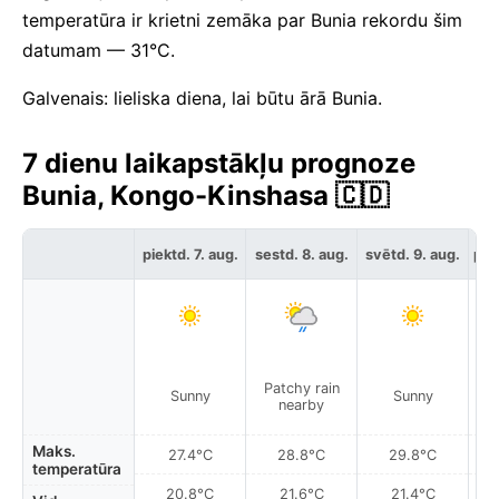
temperatūra ir krietni zemāka par Bunia rekordu šim
datumam — 31°C.
Galvenais: lieliska diena, lai būtu ārā Bunia.
7 dienu laikapstākļu prognoze
Bunia, Kongo-Kinshasa 🇨🇩
piektd. 7. aug.
sestd. 8. aug.
svētd. 9. aug.
pir
Patchy rain
P
Sunny
Sunny
nearby
Maks.
27.4°C
28.8°C
29.8°C
temperatūra
20.8°C
21.6°C
21.4°C