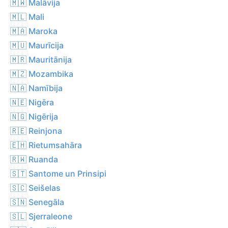
🇲🇼 Malāvija
🇲🇱 Mali
🇲🇦 Maroka
🇲🇺 Maurīcija
🇲🇷 Mauritānija
🇲🇿 Mozambika
🇳🇦 Namībija
🇳🇪 Nigēra
🇳🇬 Nigērija
🇷🇪 Reinjona
🇪🇭 Rietumsahāra
🇷🇼 Ruanda
🇸🇹 Santome un Prinsipi
🇸🇨 Seišelas
🇸🇳 Senegāla
🇸🇱 Sjerraleone