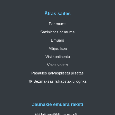
Ātrās saites
Par mums
Sazinieties ar mums
Emuārs
Mājas lapa
Visi kontinentu
Visas valstis
Pasaules galvaspilsētu pilsētas
🧩 Bezmaksas laikapstākļu logrīks
Jaunākie emuāra raksti
Vai laikapstākļi var mainīt...