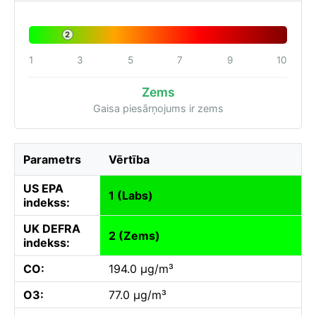
2
1
3
5
7
9
10
Zems
Gaisa piesārņojums ir zems
Parametrs
Vērtība
US EPA
1 (Labs)
indekss:
UK DEFRA
2 (Zems)
indekss:
CO:
194.0 µg/m³
O3:
77.0 µg/m³