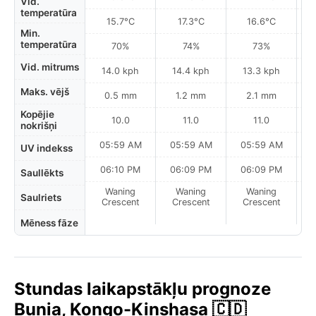
Vid.
temperatūra
15.7°C
17.3°C
16.6°C
Min.
temperatūra
70%
74%
73%
Vid. mitrums
14.0 kph
14.4 kph
13.3 kph
Maks. vējš
0.5 mm
1.2 mm
2.1 mm
Kopējie
10.0
11.0
11.0
nokrišņi
05:59 AM
05:59 AM
05:59 AM
0
UV indekss
06:10 PM
06:09 PM
06:09 PM
Saullēkts
Waning
Waning
Waning
N
Saulriets
Crescent
Crescent
Crescent
Mēness fāze
Stundas laikapstākļu prognoze
Bunia, Kongo-Kinshasa 🇨🇩