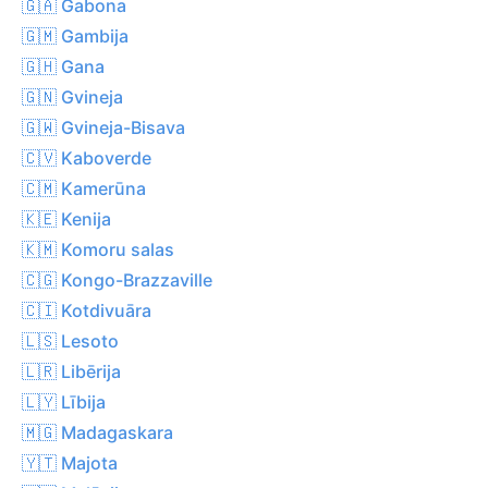
🇬🇦 Gabona
🇬🇲 Gambija
🇬🇭 Gana
🇬🇳 Gvineja
🇬🇼 Gvineja-Bisava
🇨🇻 Kaboverde
🇨🇲 Kamerūna
🇰🇪 Kenija
🇰🇲 Komoru salas
🇨🇬 Kongo-Brazzaville
🇨🇮 Kotdivuāra
🇱🇸 Lesoto
🇱🇷 Libērija
🇱🇾 Lībija
🇲🇬 Madagaskara
🇾🇹 Majota