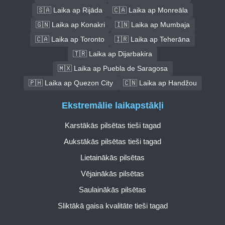
🇸🇦 Laika ap Rijāda
🇨🇦 Laika ap Monreāla
🇬🇳 Laika ap Konakri
🇮🇳 Laika ap Mumbaja
🇨🇦 Laika ap Toronto
🇮🇷 Laika ap Teherāna
🇹🇷 Laika ap Dijarbakira
🇲🇽 Laika ap Puebla de Saragosa
🇵🇭 Laika ap Quezon City
🇨🇳 Laika ap Handžou
Ekstremālie laikapstākļi
Karstākās pilsētas tieši tagad
Aukstākās pilsētas tieši tagad
Lietainākās pilsētas
Vējainākās pilsētas
Saulainākās pilsētas
Sliktākā gaisa kvalitāte tieši tagad