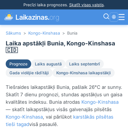
Precīzi laika prognozes
.
Skatīt visas valstis
.
☰
Laikazinas.
org
🌐
Sākums
>
Kongo-Kinshasa
>
Bunia
Laika apstākļi Bunia, Kongo-Kinshasa
🇨🇩
Prognoze
Laiks augustā
Laiks septembrī
Gada vidējie rādītāji
Kongo-Kinshasa laikapstākļi
Tiešraides laikapstākļi Bunia, pašlaik 26°C ar sunny.
Skatīt 7 dienu prognozi, stundas apstākļus un gaisa
kvalitātes indeksu. Bunia atrodas
Kongo-Kinshasa
— skatīt laikapstākļus visās galvenajās pilsētās
Kongo-Kinshasa
, vai pārlūkot
karstākās pilsētas
tieši tagad
visā pasaulē.