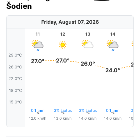
Šodien
Friday, August 07, 2026
11
12
13
14
1
29.0°C
27.0°
27.0°
26.0°
26.
26.0°C
24.0°
22.0°C
18.0°C
15.0°C
0.1 mm
3% Lietus
3% Lietus
0.1 mm
0.0
↑
↑
↑
↑
12.0 km/h
13.0 km/h
14.0 km/h
14.0 km/h
10.0 