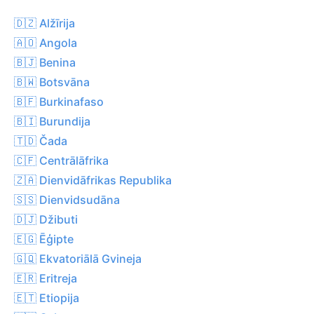
🇩🇿 Alžīrija
🇦🇴 Angola
🇧🇯 Benina
🇧🇼 Botsvāna
🇧🇫 Burkinafaso
🇧🇮 Burundija
🇹🇩 Čada
🇨🇫 Centrālāfrika
🇿🇦 Dienvidāfrikas Republika
🇸🇸 Dienvidsudāna
🇩🇯 Džibuti
🇪🇬 Ēģipte
🇬🇶 Ekvatoriālā Gvineja
🇪🇷 Eritreja
🇪🇹 Etiopija