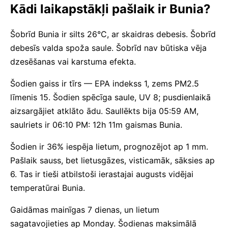
Kādi laikapstākļi pašlaik ir Bunia?
Šobrīd Bunia ir silts 26°C, ar skaidras debesis. Šobrīd
debesīs valda spoža saule. Šobrīd nav būtiska vēja
dzesēšanas vai karstuma efekta.
Šodien gaiss ir tīrs — EPA indekss 1, zems PM2.5
līmenis 15. Šodien spēcīga saule, UV 8; pusdienlaikā
aizsargājiet atklāto ādu. Saullēkts bija 05:59 AM,
saulriets ir 06:10 PM: 12h 11m gaismas Bunia.
Šodien ir 36% iespēja lietum, prognozējot ap 1 mm.
Pašlaik sauss, bet lietusgāzes, visticamāk, sāksies ap
6. Tas ir tieši atbilstoši ierastajai augusts vidējai
temperatūrai Bunia.
Gaidāmas mainīgas 7 dienas, un lietum
sagatavojieties ap Monday. Šodienas maksimālā