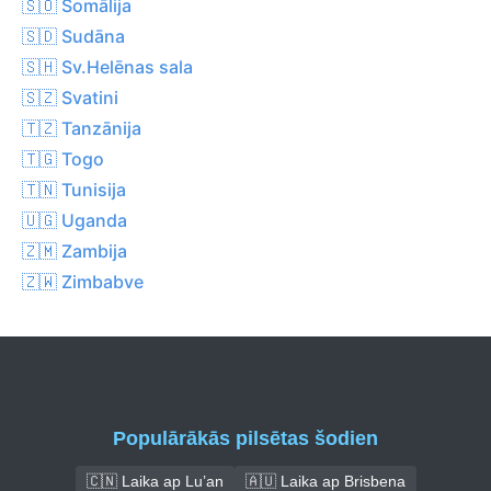
🇸🇴 Somālija
🇸🇩 Sudāna
🇸🇭 Sv.Helēnas sala
🇸🇿 Svatini
🇹🇿 Tanzānija
🇹🇬 Togo
🇹🇳 Tunisija
🇺🇬 Uganda
🇿🇲 Zambija
🇿🇼 Zimbabve
Populārākās pilsētas šodien
🇨🇳 Laika ap Lu’an
🇦🇺 Laika ap Brisbena