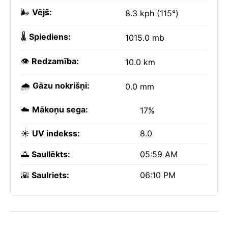
🌬️
Vējš:
8.3 kph (115°)
🌡️
Spiediens:
1015.0 mb
👁️
Redzamība:
10.0 km
🌧️
Gāzu nokrišņi:
0.0 mm
☁️
Mākoņu sega:
17%
☀️
UV indekss:
8.0
🌅
Saullēkts:
05:59 AM
🌇
Saulriets:
06:10 PM