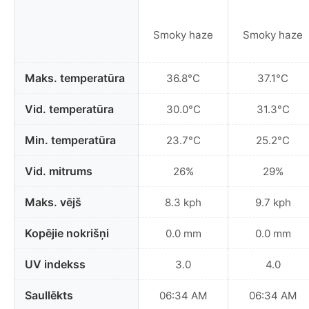
Smoky haze
Smoky haze
Maks. temperatūra
36.8°C
37.1°C
Vid. temperatūra
30.0°C
31.3°C
Min. temperatūra
23.7°C
25.2°C
Vid. mitrums
26%
29%
Maks. vējš
8.3 kph
9.7 kph
Kopējie nokrišņi
0.0 mm
0.0 mm
UV indekss
3.0
4.0
Saullēkts
06:34 AM
06:34 AM