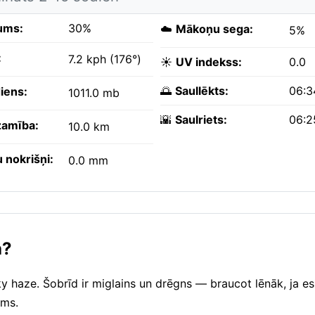
ums:
30%
☁️
Mākoņu sega:
5%
:
7.2 kph (176°)
☀️
UV indekss:
0.0
🌅
Saullēkts:
06:3
iens:
1011.0 mb
🌇
Saulriets:
06:2
amība:
10.0 km
 nokrišņi:
0.0 mm
a?
haze. Šobrīd ir miglains un drēgns — braucot lēnāk, ja esi
ums.