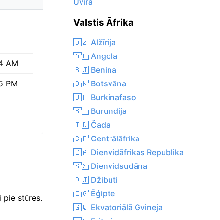
Uvira
Valstis Āfrika
🇩🇿 Alžīrija
🇦🇴 Angola
4 AM
🇧🇯 Benina
🇧🇼 Botsvāna
5 PM
🇧🇫 Burkinafaso
🇧🇮 Burundija
🇹🇩 Čada
🇨🇫 Centrālāfrika
🇿🇦 Dienvidāfrikas Republika
🇸🇸 Dienvidsudāna
🇩🇯 Džibuti
🇪🇬 Ēģipte
 pie stūres.
🇬🇶 Ekvatoriālā Gvineja