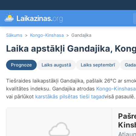
Laikazinas.
org
Sākums
>
Kongo-Kinshasa
>
Gandajika
Laika apstākļi Gandajika, Kon
Prognoze
Laiks augustā
Laiks septembrī
Gada 
Tiešraides laikapstākļi Gandajika, pašlaik 26°C ar smo
kvalitātes indeksu. Gandajika atrodas
Kongo-Kinshasa
vai pārlūkot
karstākās pilsētas tieši tagad
visā pasaulē.
Pašre
Kins
Atjau