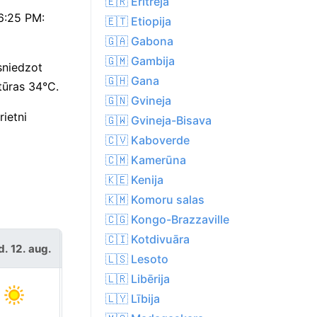
🇪🇷 Eritreja
06:25 PM:
🇪🇹 Etiopija
🇬🇦 Gabona
🇬🇲 Gambija
sniedzot
🇬🇭 Gana
tūras 34°C.
🇬🇳 Gvineja
ietni
🇬🇼 Gvineja-Bisava
🇨🇻 Kaboverde
🇨🇲 Kamerūna
🇰🇪 Kenija
🇰🇲 Komoru salas
🇨🇬 Kongo-Brazzaville
🇨🇮 Kotdivuāra
ceturtd. 13.
d. 12. aug.
aug.
🇱🇸 Lesoto
🇱🇷 Libērija
🇱🇾 Lībija