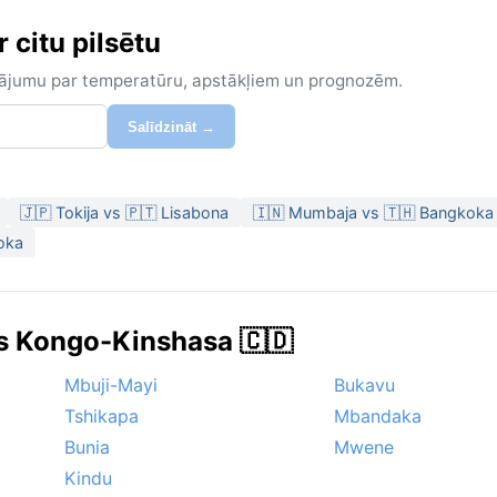
 citu pilsētu
zinājumu par temperatūru, apstākļiem un prognozēm.
Salīdzināt →
🇯🇵 Tokija vs 🇵🇹 Lisabona
🇮🇳 Mumbaja vs 🇹🇭 Bangkoka
oka
tās Kongo-Kinshasa 🇨🇩
Mbuji-Mayi
Bukavu
Tshikapa
Mbandaka
Bunia
Mwene
Kindu