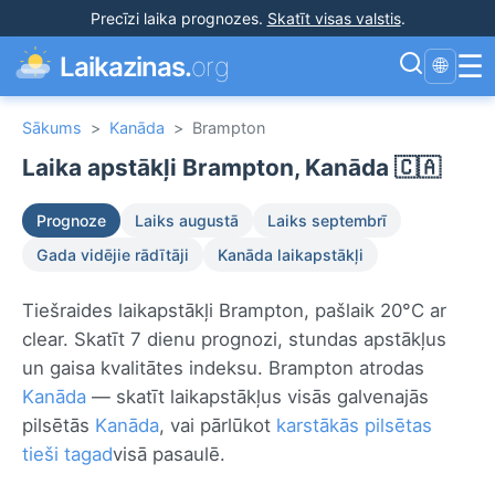
Precīzi laika prognozes
.
Skatīt visas valstis
.
☰
Laikazinas.
org
🌐
Sākums
>
Kanāda
>
Brampton
Laika apstākļi Brampton, Kanāda 🇨🇦
Prognoze
Laiks augustā
Laiks septembrī
Gada vidējie rādītāji
Kanāda laikapstākļi
Tiešraides laikapstākļi Brampton, pašlaik 20°C ar
clear. Skatīt 7 dienu prognozi, stundas apstākļus
un gaisa kvalitātes indeksu. Brampton atrodas
Kanāda
— skatīt laikapstākļus visās galvenajās
pilsētās
Kanāda
, vai pārlūkot
karstākās pilsētas
tieši tagad
visā pasaulē.