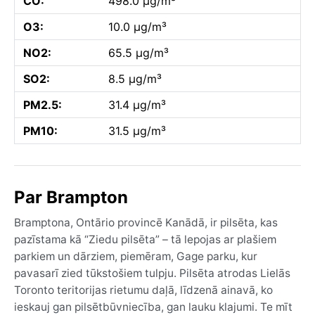
CO:
498.0 µg/m³
O3:
10.0 µg/m³
NO2:
65.5 µg/m³
SO2:
8.5 µg/m³
PM2.5:
31.4 µg/m³
PM10:
31.5 µg/m³
Par Brampton
Bramptona, Ontārio provincē Kanādā, ir pilsēta, kas
pazīstama kā “Ziedu pilsēta” – tā lepojas ar plašiem
parkiem un dārziem, piemēram, Gage parku, kur
pavasarī zied tūkstošiem tulpju. Pilsēta atrodas Lielās
Toronto teritorijas rietumu daļā, līdzenā ainavā, ko
ieskauj gan pilsētbūvniecība, gan lauku klajumi. Te mīt