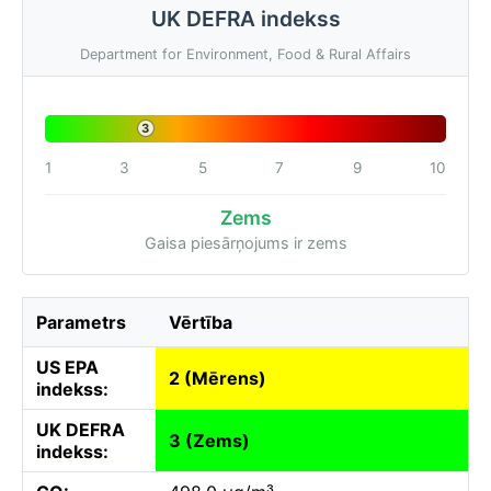
UK DEFRA indekss
Department for Environment, Food & Rural Affairs
3
1
3
5
7
9
10
Zems
Gaisa piesārņojums ir zems
Parametrs
Vērtība
US EPA
2 (Mērens)
indekss:
UK DEFRA
3 (Zems)
indekss: