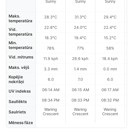
Sunny
Sunny
Sunny
Maks.
28.3°C
31.3°C
29.4°C
temperatūra
22.8°C
24.0°C
22.4°C
Vid.
temperatūra
18.3°C
19.4°C
15.2°C
Min.
temperatūra
78%
77%
58%
Vid. mitrums
11.9 kph
26.6 kph
18.4 kph
Maks. vējš
3.3 mm
1.4 mm
0.0 mm
Kopējie
6.0
7.0
6.0
nokrišņi
06:14 AM
06:15 AM
06:17 AM
UV indekss
08:34 PM
08:33 PM
08:32 PM
Saullēkts
Waning
Waning
Waning
N
Saulriets
Crescent
Crescent
Crescent
Mēness fāze