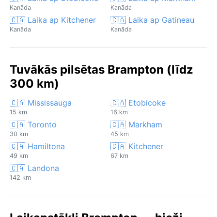
Kanāda
Kanāda
🇨🇦 Laika ap Kitchener
🇨🇦 Laika ap Gatineau
Kanāda
Kanāda
Tuvākās pilsētas Brampton (līdz
300 km)
🇨🇦 Mississauga
🇨🇦 Etobicoke
15 km
16 km
🇨🇦 Toronto
🇨🇦 Markham
30 km
45 km
🇨🇦 Hamiltona
🇨🇦 Kitchener
49 km
67 km
🇨🇦 Landona
142 km