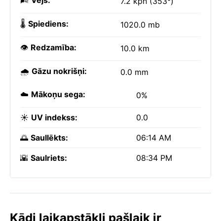
🌬️
Vējš:
7.2 kph (353°)
🌡️
Spiediens:
1020.0 mb
👁️
Redzamība:
10.0 km
🌧️
Gāzu nokrišņi:
0.0 mm
☁️
Mākoņu sega:
0%
☀️
UV indekss:
0.0
🌅
Saullēkts:
06:14 AM
🌇
Saulriets:
08:34 PM
Kādi laikapstākļi pašlaik ir