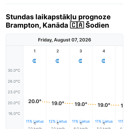
Stundas laikapstākļu prognoze
Brampton, Kanāda 🇨🇦 Šodien
Friday, August 07, 2026
1
2
3
4
5
30.0°C
26.0°C
23.0°C
20.0°
19.0°
20.0°C
19.0°
19.0°
19.
16.0°C
11% Lietus
12% Lietus
11% Lietus
11% Lietus
11% Li
↑
↑
↑
↑
7.0 km/h
7.0 km/h
6.0 km/h
5.0 km/h
4.0 k