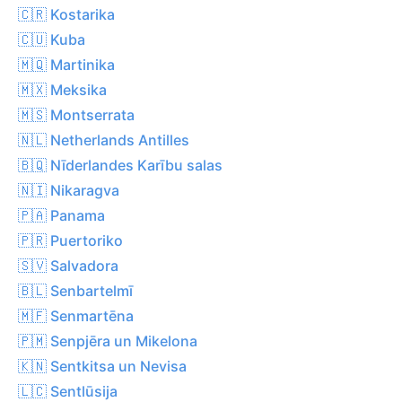
🇨🇷 Kostarika
🇨🇺 Kuba
🇲🇶 Martinika
🇲🇽 Meksika
🇲🇸 Montserrata
🇳🇱 Netherlands Antilles
🇧🇶 Nīderlandes Karību salas
🇳🇮 Nikaragva
🇵🇦 Panama
🇵🇷 Puertoriko
🇸🇻 Salvadora
🇧🇱 Senbartelmī
🇲🇫 Senmartēna
🇵🇲 Senpjēra un Mikelona
🇰🇳 Sentkitsa un Nevisa
🇱🇨 Sentlūsija