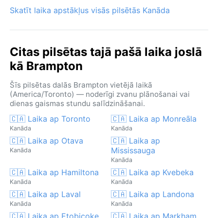
Skatīt laika apstākļus visās pilsētās Kanāda
Citas pilsētas tajā pašā laika joslā
kā Brampton
Šīs pilsētas dalās Brampton vietējā laikā
(America/Toronto) — noderīgi zvanu plānošanai vai
dienas gaismas stundu salīdzināšanai.
🇨🇦 Laika ap Toronto
🇨🇦 Laika ap Monreāla
Kanāda
Kanāda
🇨🇦 Laika ap Otava
🇨🇦 Laika ap
Mississauga
Kanāda
Kanāda
🇨🇦 Laika ap Hamiltona
🇨🇦 Laika ap Kvebeka
Kanāda
Kanāda
🇨🇦 Laika ap Laval
🇨🇦 Laika ap Landona
Kanāda
Kanāda
🇨🇦 Laika ap Etobicoke
🇨🇦 Laika ap Markham