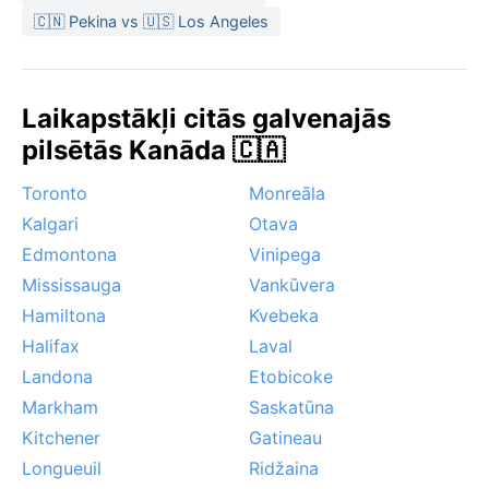
ziemā pilsētu skar ezeru efekta sniegputeņi, lai arī
🇨🇳 Pekina vs 🇺🇸 Los Angeles
mazāk izteikti nekā pie Hūronas ezera; vasarā
iespējami karstuma viļņi ar augstu mitruma indeksu.
Pērkona negaiss ir biežs, bet viesuļvētras un cikloni
Laikapstākļi citās galvenajās
Bramptonu skar reti – tas ir viens no klusākajiem
pilsētās Kanāda 🇨🇦
Kanādas apgabaliem šajā ziņā.
Toronto
Monreāla
Kalgari
Otava
Edmontona
Vinipega
Mississauga
Vankūvera
Hamiltona
Kvebeka
Halifax
Laval
Landona
Etobicoke
Markham
Saskatūna
Kitchener
Gatineau
Longueuil
Ridžaina