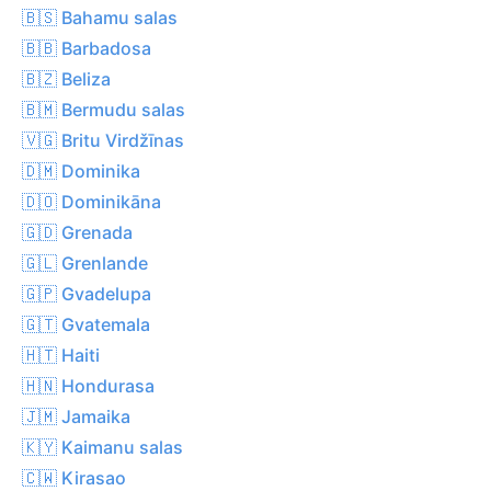
🇧🇸 Bahamu salas
🇧🇧 Barbadosa
🇧🇿 Beliza
🇧🇲 Bermudu salas
🇻🇬 Britu Virdžīnas
🇩🇲 Dominika
🇩🇴 Dominikāna
🇬🇩 Grenada
🇬🇱 Grenlande
🇬🇵 Gvadelupa
🇬🇹 Gvatemala
🇭🇹 Haiti
🇭🇳 Hondurasa
🇯🇲 Jamaika
🇰🇾 Kaimanu salas
🇨🇼 Kirasao