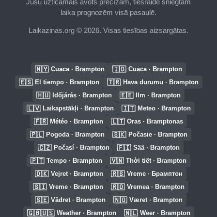
Jūsu uzticamais avots precīzām, tiešraidē sniegtām
laika prognozēm visā pasaulē.
Laikazinas.org © 2026. Visas tiesības aizsargātas.
🇲🇾
🇮🇩
Cuaca · Brampton
Cuaca · Brampton
🇪🇸
🇹🇷
El tiempo · Brampton
Hava durumu · Brampton
🇭🇺
🇪🇪
Időjárás · Brampton
Ilm · Brampton
🇱🇻
🇮🇹
Laikapstākļi · Brampton
Meteo · Brampton
🇫🇷
🇱🇹
Météo · Brampton
Oras · Bramptonas
🇵🇱
🇸🇰
Pogoda · Brampton
Počasie · Brampton
🇨🇿
🇫🇮
Počasí · Brampton
Sää · Brampton
🇵🇹
🇻🇳
Tempo · Brampton
Thời tiết · Brampton
🇩🇰
🇷🇸
Vejret · Brampton
Vreme · Брамптон
🇸🇮
🇷🇴
Vreme · Brampton
Vremea · Brampton
🇸🇪
🇳🇴
Vädret · Brampton
Været · Brampton
🇬🇧🇺🇸
🇳🇱
Weather · Brampton
Weer · Brampton