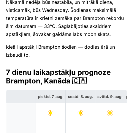
Nākamā nedēļa būs nestabila, un mitrākā diena,
visticamāk, būs Wednesday. Šodienas maksimālā
temperatūra ir krietni zemāka par Brampton rekordu
šim datumam — 33°C. Saglabājoties skaidriem
apstākļiem, šovakar gaidāms labs moon skats.
Ideāli apstākļi Brampton šodien — dodies ārā un
izbaudi to.
7 dienu laikapstākļu prognoze
Brampton, Kanāda 🇨🇦
piektd. 7. aug.
sestd. 8. aug.
svētd. 9. aug.
pir
P