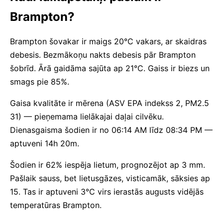
Brampton?
Brampton šovakar ir maigs 20°C vakars, ar skaidras
debesis. Bezmākoņu nakts debesis pār Brampton
šobrīd. Ārā gaidāma sajūta ap 21°C. Gaiss ir biezs un
smags pie 85%.
Gaisa kvalitāte ir mērena (ASV EPA indekss 2, PM2.5
31) — pieņemama lielākajai daļai cilvēku.
Dienasgaisma šodien ir no 06:14 AM līdz 08:34 PM —
aptuveni 14h 20m.
Šodien ir 62% iespēja lietum, prognozējot ap 3 mm.
Pašlaik sauss, bet lietusgāzes, visticamāk, sāksies ap
15. Tas ir aptuveni 3°C virs ierastās augusts vidējās
temperatūras Brampton.