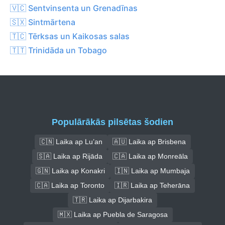
🇻🇨 Sentvinsenta un Grenadīnas
🇸🇽 Sintmārtena
🇹🇨 Tērksas un Kaikosas salas
🇹🇹 Trinidāda un Tobago
Populārākās pilsētas šodien
🇨🇳 Laika ap Lu’an
🇦🇺 Laika ap Brisbena
🇸🇦 Laika ap Rijāda
🇨🇦 Laika ap Monreāla
🇬🇳 Laika ap Konakri
🇮🇳 Laika ap Mumbaja
🇨🇦 Laika ap Toronto
🇮🇷 Laika ap Teherāna
🇹🇷 Laika ap Dijarbakira
🇲🇽 Laika ap Puebla de Saragosa