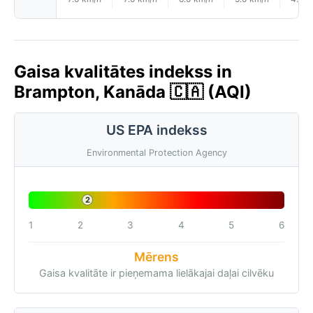
Gaisa kvalitātes indekss in
Brampton, Kanāda 🇨🇦 (AQI)
US EPA indekss
Environmental Protection Agency
2
1
2
3
4
5
6
Mērens
Gaisa kvalitāte ir pieņemama lielākajai daļai cilvēku