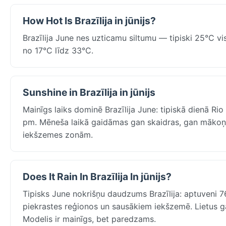
How Hot Is Brazīlija in jūnijs?
Brazīlija June nes uzticamu siltumu — tipiski 25°C vi
no 17°C līdz 33°C.
Sunshine in Brazīlija in jūnijs
Mainīgs laiks dominē Brazīlija June: tipiskā dienā Ri
pm. Mēneša laikā gaidāmas gan skaidras, gan mākoņain
iekšzemes zonām.
Does It Rain In Brazīlija In jūnijs?
Tipisks June nokrišņu daudzums Brazīlija: aptuveni 7
piekrastes reģionos un sausākiem iekšzemē. Lietus g
Modelis ir mainīgs, bet paredzams.