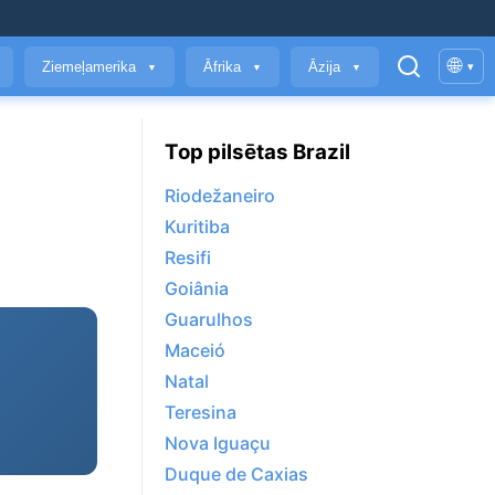
🌐
Ziemeļamerika
Āfrika
Āzija
▾
▼
▼
▼
Top pilsētas Brazil
Riodežaneiro
Kuritiba
Resifi
Goiânia
Guarulhos
Maceió
Natal
Teresina
Nova Iguaçu
Duque de Caxias