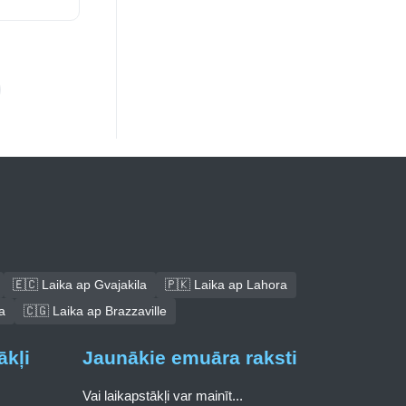
🇪🇨 Laika ap Gvajakila
🇵🇰 Laika ap Lahora
a
🇨🇬 Laika ap Brazzaville
ākļi
Jaunākie emuāra raksti
Vai laikapstākļi var mainīt...