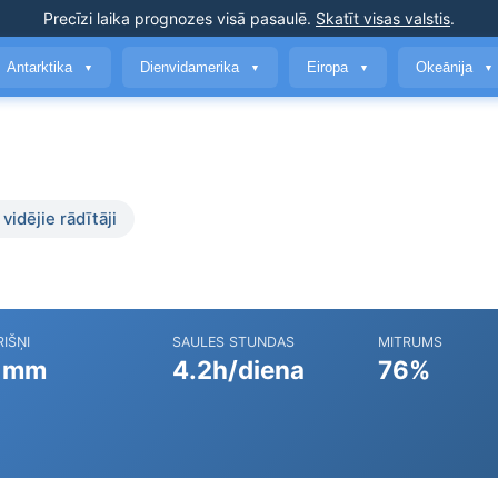
Precīzi laika prognozes
visā pasaulē
.
Skatīt visas valstis
.
Antarktika
Dienvidamerika
Eiropa
Okeānija
▼
▼
▼
▼
vidējie rādītāji
IŠŅI
SAULES STUNDAS
MITRUMS
 mm
4.2h/diena
76%