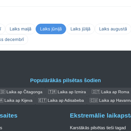
ī
Laiks maijā
Laiks jūnijā
Laiks jūlijā
Laiks augustā
ks decembrī
Populārākās pilsētas šodien
🇩 Laika ap Čitagonga
🇹🇷 Laika ap Izmira
🇮🇹 Laika ap Roma
🇦 Laika ap Kijeva
🇪🇹 Laika ap Adisabeba
🇨🇺 Laika ap Havann
saites
Ekstremālie laikapst
s
Karstākās pilsētas tieši tagad