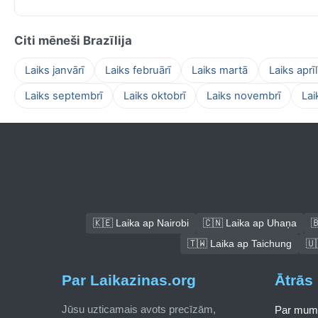
Citi mēneši Brazīlija
Laiks janvārī
Laiks februārī
Laiks martā
Laiks aprīl
Laiks septembrī
Laiks oktobrī
Laiks novembrī
Lai
🇰🇪 Laika ap Nairobi
🇨🇳 Laika ap Uhaņa

🇹🇼 Laika ap Taichung
🇺
Par Laikazinas.org
Ātrās 
Jūsu uzticamais avots precīzām,
Par mum