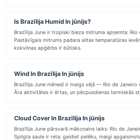
Is Brazīlija Humid In jūnijs?
Brazīlija June ir tropiski bieza mitruma apņemta: Rio d
Pastāvīgais mitrums padara siltas temperatūras ievēro
kokvilnas apģērbs ir būtisks.
Wind In Brazīlija In jūnijs
Brazīlija June mēnesī ir maigs vējš — Rio de Janeiro vi
Āra aktivitātes ir ērtas, un pēcpusdienas termiskās
Cloud Cover In Brazīlija In jūnijs
Brazīlija June pārsvarā mākoņains laiks: Rio de Jane
Spilgta saule ir reta; gaidiet pelēku, maigi apgaismotu