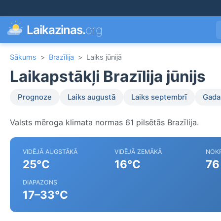
Laikazinas.
org
Sākums
>
Brazīlija
>
Laiks jūnijā
Laikapstākļi Brazīlija jūnijs
Prognoze
Laiks augustā
Laiks septembrī
Gada 
Valsts mēroga klimata normas 61 pilsētās Brazīlija.
VIDĒJĀ AUGSTĀKĀ
VIDĒJĀ ZEMĀKĀ
NOKR
25°C
16°C
76
DIAPAZONS
17–33°C