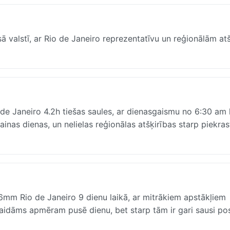
sā valstī, ar Rio de Janeiro reprezentatīvu un reģionālām at
o de Janeiro 4.2h tiešas saules, ar dienasgaismu no 6:30 am 
as dienas, un nelielas reģionālas atšķirības starp piekras
6mm Rio de Janeiro 9 dienu laikā, ar mitrākiem apstākļiem
aidāms apmēram pusē dienu, bet starp tām ir gari sausi po