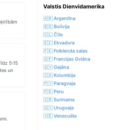
Valstis Dienvidamerika
🇦🇷 Argentīna
šķirībām
🇧🇴 Bolīvija
🇨🇱 Čīle
🇪🇨 Ekvadora
🇫🇰 Folklenda salas
🇬🇫 Francijas Gviāna
līdz 5:15
🇬🇾 Gajāna
tes un
🇨🇴 Kolumbija
🇵🇾 Paragvaja
🇵🇪 Peru
🇸🇷 Surinama
🇺🇾 Urugvaja
🇻🇪 Venecuēla
smi.