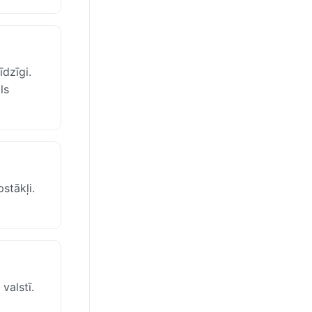
īdzīgi.
ls
stākļi.
valstī.