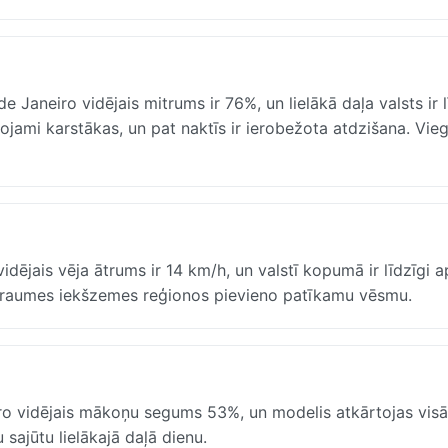
e Janeiro vidējais mitrums ir 76%, un lielākā daļa valsts ir l
jami karstākas, un pat naktīs ir ierobežota atdzišana. Vieg
dējais vēja ātrums ir 14 km/h, un valstī kopumā ir līdzīgi ap
 straumes iekšzemes reģionos pievieno patīkamu vēsmu.
iro vidējais mākoņu segums 53%, un modelis atkārtojas visā 
 sajūtu lielākajā daļā dienu.