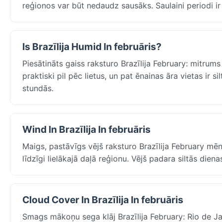
reģionos var būt nedaudz sausāks. Saulaini periodi ir ī
Is Brazīlija Humid In februāris?
Piesātināts gaiss raksturo Brazīlija February: mitrum
praktiski pil pēc lietus, un pat ēnainas āra vietas ir s
stundās.
Wind In Brazīlija In februāris
Maigs, pastāvīgs vējš raksturo Brazīlija February mēne
līdzīgi lielākajā daļā reģionu. Vējš padara siltās dien
Cloud Cover In Brazīlija In februāris
Smags mākoņu sega klāj Brazīlija February: Rio de Ja