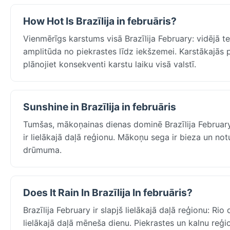
How Hot Is Brazīlija in februāris?
Vienmērīgs karstums visā Brazīlija February: vidējā 
amplitūda no piekrastes līdz iekšzemei. Karstākajās pi
plānojiet konsekventi karstu laiku visā valstī.
Sunshine in Brazīlija in februāris
Tumšas, mākoņainas dienas dominē Brazīlija February 
ir lielākajā daļā reģionu. Mākoņu sega ir bieza un not
drūmuma.
Does It Rain In Brazīlija In februāris?
Brazīlija February ir slapjš lielākajā daļā reģionu: R
lielākajā daļā mēneša dienu. Piekrastes un kalnu reģ