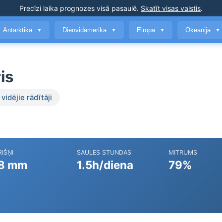
Precīzi laika prognozes
visā pasaulē
.
Skatīt visas valstis
.
Antarktika
Dienvidamerika
Eiropa
Okeānija
▼
▼
▼
▼
is
vidējie rādītāji
IŠŅI
SAULES STUNDAS
MITRUMS
8 mm
1.5h/diena
79%