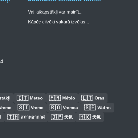
Vai laikapstākļi var mainīt...
Kāpēc cilvēki vakarā izvēlas...
ad
🇮🇹
🇫🇷
🇱🇹
tākļi
Meteo
Météo
Oras
🇸🇮
🇷🇴
🇸🇪
Vreme
Vreme
Vremea
Vädret
🇹🇭
🇯🇵
🇭🇰
ا
สภาพอากาศ
天気
天氣