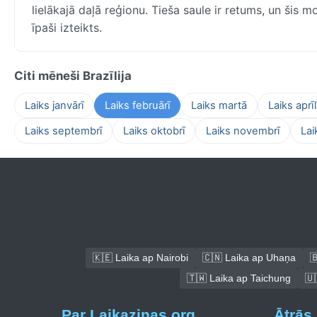
lielākajā daļā reģionu. Tieša saule ir retums, un šis mo
īpaši izteikts.
Citi mēneši Brazīlija
Laiks janvārī
Laiks februārī
Laiks martā
Laiks aprīl
Laiks septembrī
Laiks oktobrī
Laiks novembrī
Lai
🇰🇪 Laika ap Nairobi
🇨🇳 Laika ap Uhaņa

🇹🇼 Laika ap Taichung
🇺
Par Laikazinas.org
Ātrās 