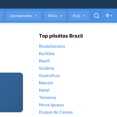
🌐
Ziemeļamerika
Āfrika
Āzija
▾
▼
▼
▼
Top pilsētas Brazil
Riodežaneiro
Kuritiba
Resifi
Goiânia
Guarulhos
Maceió
Natal
Teresina
Nova Iguaçu
Duque de Caxias