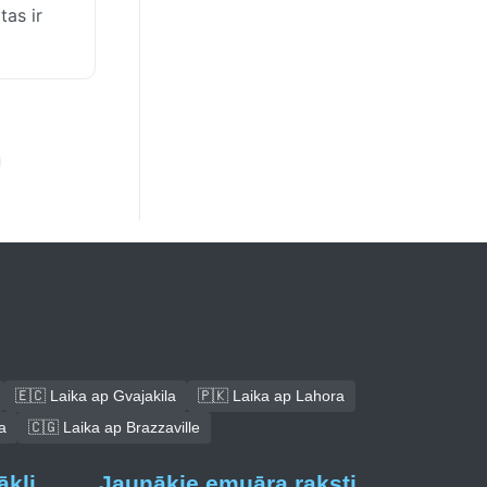
tas ir
🇪🇨 Laika ap Gvajakila
🇵🇰 Laika ap Lahora
a
🇨🇬 Laika ap Brazzaville
ākļi
Jaunākie emuāra raksti