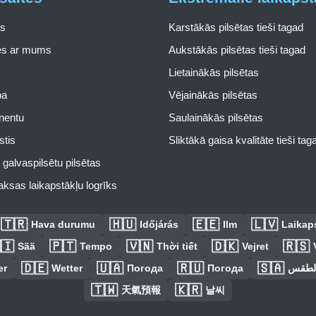
s
Karstākās pilsētas tieši tagad
ies ar mums
Aukstākās pilsētas tieši tagad
Lietainākās pilsētas
pa
Vējainākās pilsētas
inentu
Saulainākās pilsētas
stis
Sliktākā gaisa kvalitāte tieši tag
galvaspilsētu pilsētas
ksas laikapstākļu logrīks
🇹🇷
🇭🇺
🇪🇪
🇱🇻
Hava durumu
Időjárás
Ilm
Laikaps
🇮
🇵🇹
🇻🇳
🇩🇰
🇷🇸
Sää
Tempo
Thời tiết
Vejret
🇩🇪
🇺🇦
🇷🇺
🇸🇦
er
Wetter
Погода
Погода
الطق
🇹🇼
🇰🇷
天氣預報
날씨