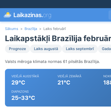
Laikazinas.
org
Sākums
>
Brazīlija
>
Laiks februārī
Laikapstākļi Brazīlija februār
Prognoze
Laiks augustā
Laiks septembrī
Gada 
Valsts mēroga klimata normas 61 pilsētās Brazīlija.
VIDĒJĀ AUGSTĀKĀ
VIDĒJĀ ZEMĀKĀ
NOKR
29°C
21°C
18
DIAPAZONS
25–33°C