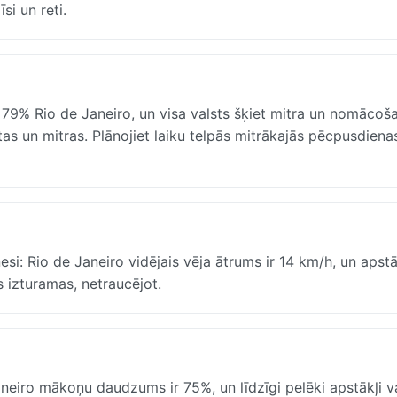
si un reti.
s 79% Rio de Janeiro, un visa valsts šķiet mitra un nomācoša
iltas un mitras. Plānojiet laiku telpās mitrākajās pēcpusdiena
si: Rio de Janeiro vidējais vēja ātrums ir 14 km/h, un apstāk
as izturamas, netraucējot.
neiro mākoņu daudzums ir 75%, un līdzīgi pelēki apstākļi v