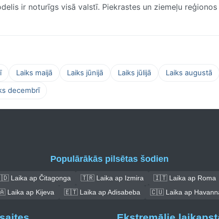
delis ir noturīgs visā valstī. Piekrastes un ziemeļu reģionos 
ī
Laiks maijā
Laiks jūnijā
Laiks jūlijā
Laiks augustā
ks decembrī
Populārākās pilsētas šodien
🇩 Laika ap Čitagonga
🇹🇷 Laika ap Izmira
🇮🇹 Laika ap Roma
🇦 Laika ap Kijeva
🇪🇹 Laika ap Adisabeba
🇨🇺 Laika ap Havann
saites
Ekstremālie laikapst