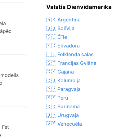
Valstis Dienvidamerika
🇦🇷 Argentīna
ela
🇧🇴 Bolīvija
tāpēc
🇨🇱 Čīle
🇪🇨 Ekvadora
🇫🇰 Folklenda salas
🇬🇫 Francijas Gviāna
🇬🇾 Gajāna
 modelis
🇨🇴 Kolumbija
no
🇵🇾 Paragvaja
🇵🇪 Peru
🇸🇷 Surinama
🇺🇾 Urugvaja
🇻🇪 Venecuēla
līst
s