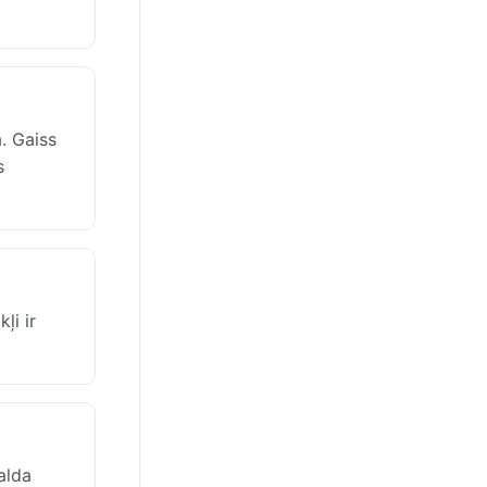
. Gaiss
s
ļi ir
alda