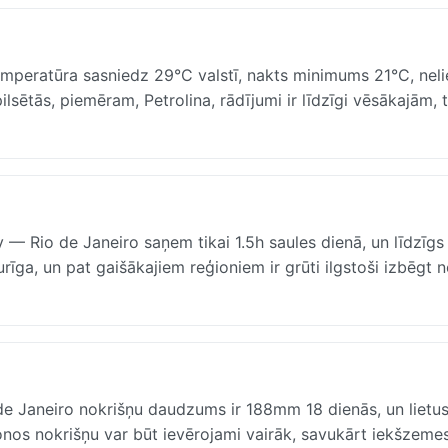
temperatūra sasniedz 29°C valstī, nakts minimums 21°C, neli
lsētās, piemēram, Petrolina, rādījumi ir līdzīgi vēsākajām, 
— Rio de Janeiro saņem tikai 1.5h saules dienā, un līdzīgs
urīga, un pat gaišākajiem reģioniem ir grūti ilgstoši izbēgt 
io de Janeiro nokrišņu daudzums ir 188mm 18 dienās, un lietus 
ionos nokrišņu var būt ievērojami vairāk, savukārt iekšzeme