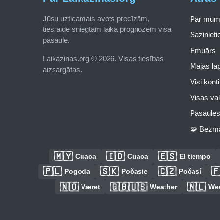
Jūsu uzticamais avots precīzām,
Par mum
tiešraidē sniegtām laika prognozēm visā
Saziniet
pasaulē.
Emuārs
Laikazinas.org © 2026. Visas tiesības
Mājas la
aizsargātas.
Visi kont
Visas val
Pasaules 
🧩 Bezma
🇲🇾
🇮🇩
🇪🇸
Cuaca
Cuaca
El tiempo
🇵🇱
🇸🇰
🇨🇿

Pogoda
Počasie
Počasí
🇳🇴
🇬🇧🇺🇸
🇳🇱
Været
Weather
We