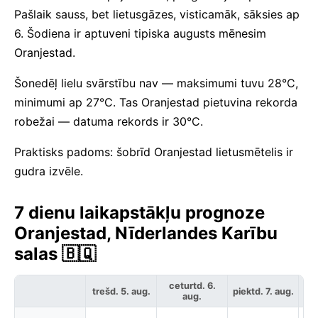
Pašlaik sauss, bet lietusgāzes, visticamāk, sāksies ap
6. Šodiena ir aptuveni tipiska augusts mēnesim
Oranjestad.
Šonedēļ lielu svārstību nav — maksimumi tuvu 28°C,
minimumi ap 27°C. Tas Oranjestad pietuvina rekorda
robežai — datuma rekords ir 30°C.
Praktisks padoms: šobrīd Oranjestad lietusmētelis ir
gudra izvēle.
7 dienu laikapstākļu prognoze
Oranjestad, Nīderlandes Karību
salas 🇧🇶
ceturtd. 6.
trešd. 5. aug.
piektd. 7. aug.
ses
aug.