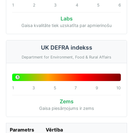
1
2
3
4
5
6
Labs
Gaisa kvalitāte tiek uzskatīta par apmierinošu
UK DEFRA indekss
Department for Environment, Food & Rural Affairs
1
1
3
5
7
9
10
Zems
Gaisa piesārņojums ir zems
Parametrs
Vērtība