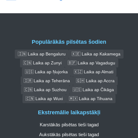
Populārākās pilsētas šodien
🇮🇳 Laika ap Bengaluru
🇰🇪 Laika ap Kakamega
🇨🇳 Laika ap Zunyi
🇧🇫 Laika ap Vagadugu
🇺🇸 Laika ap Ņujorka
🇰🇿 Laika ap Almati
🇮🇷 Laika ap Teherāna
🇬🇭 Laika ap Accra
🇨🇳 Laika ap Suzhou
🇺🇸 Laika ap Čikāga
🇨🇳 Laika ap Wuxi
🇲🇽 Laika ap Tihuana
Ekstremālie laikapstākļi
Karstākās pilsētas tieši tagad
Aukstākās pilsētas tieši tagad