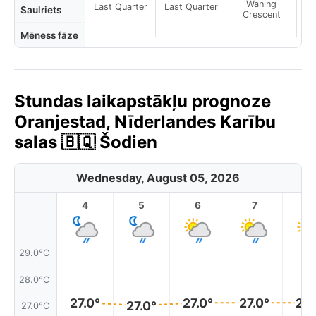
Waning
Last Quarter
Last Quarter
Saulriets
Crescent
Mēness fāze
Stundas laikapstākļu prognoze
Oranjestad, Nīderlandes Karību
salas 🇧🇶 Šodien
Wednesday, August 05, 2026
4
5
6
7
8
29.0°C
28.0°C
27.0°
27.0°
27.0°
27.
27.0°
27.0°C