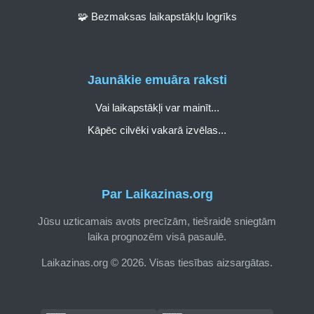
🧩 Bezmaksas laikapstākļu logrīks
Jaunākie emuāra raksti
Vai laikapstākļi var mainīt...
Kāpēc cilvēki vakarā izvēlas...
Par Laikazinas.org
Jūsu uzticamais avots precīzām, tiešraidē sniegtām
laika prognozēm visā pasaulē.
Laikazinas.org © 2026. Visas tiesības aizsargātas.