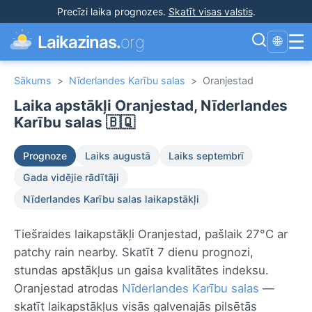
Precīzi laika prognozes
.
Skatīt visas valstis
.
☰
Laikazinas.
org
🌐
Sākums
>
Nīderlandes Karību salas
>
Oranjestad
Laika apstākļi Oranjestad, Nīderlandes
Karību salas 🇧🇶
Prognoze
Laiks augustā
Laiks septembrī
Gada vidējie rādītāji
Nīderlandes Karību salas laikapstākļi
Tiešraides laikapstākļi Oranjestad, pašlaik 27°C ar
patchy rain nearby. Skatīt 7 dienu prognozi,
stundas apstākļus un gaisa kvalitātes indeksu.
Oranjestad atrodas
Nīderlandes Karību salas
—
skatīt laikapstākļus visās galvenajās pilsētās