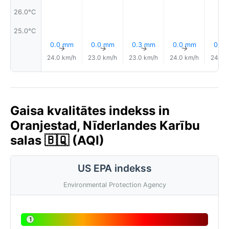
26.0°C
25.0°C
0.0 mm
0.0 mm
0.3 mm
0.0 mm
0.0
↑
↑
↑
↑
24.0 km/h
23.0 km/h
23.0 km/h
24.0 km/h
24.0 
Gaisa kvalitātes indekss in
Oranjestad, Nīderlandes Karību
salas 🇧🇶 (AQI)
US EPA indekss
Environmental Protection Agency
1