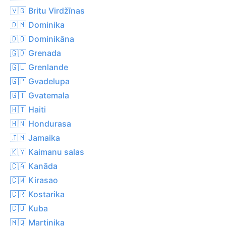
🇻🇬 Britu Virdžīnas
🇩🇲 Dominika
🇩🇴 Dominikāna
🇬🇩 Grenada
🇬🇱 Grenlande
🇬🇵 Gvadelupa
🇬🇹 Gvatemala
🇭🇹 Haiti
🇭🇳 Hondurasa
🇯🇲 Jamaika
🇰🇾 Kaimanu salas
🇨🇦 Kanāda
🇨🇼 Kirasao
🇨🇷 Kostarika
🇨🇺 Kuba
🇲🇶 Martinika