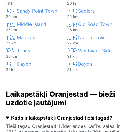
18 km
20 km
🇰🇳 Sandy Point Town
🇰🇳 Sadlers
20 km
22 km
🇰🇳 Middle Island
🇰🇳 Old Road Town
26 km
26 km
🇰🇳 Mansion
🇰🇳 Nicola Town
27 km
27 km
🇰🇳 Trinity
🇧🇶 Windward Side
30 km
31 km
🇰🇳 Cayon
🇰🇳 Boyd’s
31 km
31 km
Laikapstākļi Oranjestad — bieži
uzdotie jautājumi
Kāds ir laikapstākļi Oranjestad tieši tagad?
Tieši tagad Oranjestad, Nīderlandes Karību salas, ir
27°C ar patchy rain nearby. Mitrums ir 79% un vēja