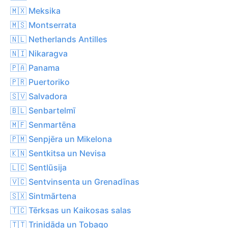
🇲🇽 Meksika
🇲🇸 Montserrata
🇳🇱 Netherlands Antilles
🇳🇮 Nikaragva
🇵🇦 Panama
🇵🇷 Puertoriko
🇸🇻 Salvadora
🇧🇱 Senbartelmī
🇲🇫 Senmartēna
🇵🇲 Senpjēra un Mikelona
🇰🇳 Sentkitsa un Nevisa
🇱🇨 Sentlūsija
🇻🇨 Sentvinsenta un Grenadīnas
🇸🇽 Sintmārtena
🇹🇨 Tērksas un Kaikosas salas
🇹🇹 Trinidāda un Tobago