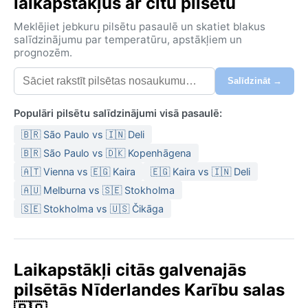
laikapstākļus ar citu pilsētu
Meklējiet jebkuru pilsētu pasaulē un skatiet blakus
salīdzinājumu par temperatūru, apstākļiem un
prognozēm.
Salīdzināt →
Populāri pilsētu salīdzinājumi visā pasaulē:
🇧🇷 São Paulo vs 🇮🇳 Deli
🇧🇷 São Paulo vs 🇩🇰 Kopenhāgena
🇦🇹 Vienna vs 🇪🇬 Kaira
🇪🇬 Kaira vs 🇮🇳 Deli
🇦🇺 Melburna vs 🇸🇪 Stokholma
🇸🇪 Stokholma vs 🇺🇸 Čikāga
Laikapstākļi citās galvenajās
pilsētās Nīderlandes Karību salas