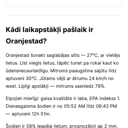
Kādi laikapstākļi pašlaik ir
Oranjestad?
Oranjestad šonakt saglabājas silts — 27°C, ar vietējs
lietus. Līst viegls lietus, tāpēc turiet pa rokai kaut ko
ūdensnecaurlaidīgu. Mitrums paaugstina sajūtu līdz
aptuveni 30°C. Jūtams vējš ar ātrumu 24 km/h no
west. Lipīgi apstākļi — mitrums sasniedz 79%.
Elpojiet mierīgi: gaisa kvalitāte ir laba, EPA indekss 1.
Dienasgaisma šodien ir no 05:52 AM līdz 06:43 PM
— aptuveni 12h 51m.
Šodien ir 58% iespēja lietum, prognozējot ap 2 mm.