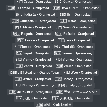
🇲🇾
🇮🇩
Cuaca · Oranjestad
Cuaca · Oranjestad
🇪🇸
🇹🇷
El tiempo · Oranjestad
Hava durumu · Oranjestad
🇭🇺
🇪🇪
Időjárás · Oranjestad
Ilm · Oranjestad
🇱🇻
🇮🇹
Laikapstākļi · Oranjestad
Meteo · Oranjestad
🇫🇷
🇱🇹
Météo · Oranjestad
Oras · Oranjestadas
🇵🇱
🇸🇰
Pogoda · Oranjestad
Počasie · Oranjestad
🇨🇿
🇫🇮
Počasí · Oranjestad
Sää · Oranjestad
🇵🇹
🇻🇳
Tempo · Oranjestad
Thời tiết · Oranjestad
🇩🇰
🇷🇸
Vejret · Oranjestad
Vreme · Орањестад
🇸🇮
🇷🇴
Vreme · Oranjestad
Vremea · Oranjestad
🇸🇪
🇳🇴
Vädret · Oranjestad
Været · Oranjestad
🇬🇧🇺🇸
🇳🇱
Weather · Orange Town
Weer · Oranjestad
🇩🇪
🇺🇦
Wetter · Oranjestad
Погода · Oranjestad
🇷🇺
🇸🇦
Погода · Ораньестад
الطقس · أورانياستاد
🇹🇭
🇯🇵
สภาพอากาศ · Oranjestad
天気 · オラニエスタッド
🇭🇰
🇹🇼
天氣 · Oranjestad
天氣預報 · Oranjestad
🇰🇷
날씨 · 오라녜스타트