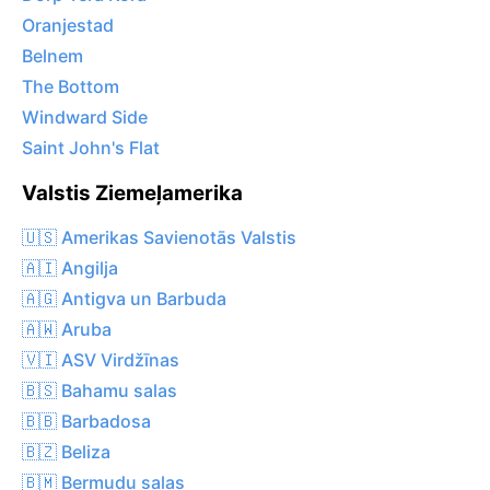
Oranjestad
Belnem
The Bottom
Windward Side
Saint John's Flat
Valstis Ziemeļamerika
🇺🇸 Amerikas Savienotās Valstis
🇦🇮 Angilja
🇦🇬 Antigva un Barbuda
🇦🇼 Aruba
🇻🇮 ASV Virdžīnas
🇧🇸 Bahamu salas
🇧🇧 Barbadosa
🇧🇿 Beliza
🇧🇲 Bermudu salas