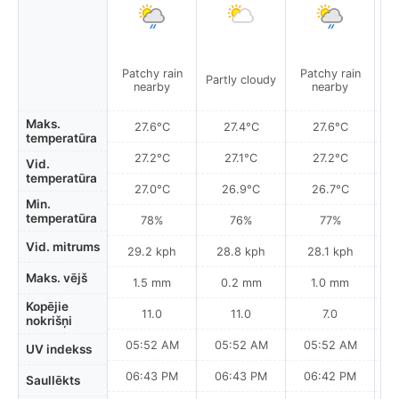
Patchy rain
Patchy rain
P
Partly cloudy
nearby
nearby
Maks.
27.6°C
27.4°C
27.6°C
temperatūra
27.2°C
27.1°C
27.2°C
Vid.
temperatūra
27.0°C
26.9°C
26.7°C
Min.
temperatūra
78%
76%
77%
Vid. mitrums
29.2 kph
28.8 kph
28.1 kph
Maks. vējš
1.5 mm
0.2 mm
1.0 mm
Kopējie
11.0
11.0
7.0
nokrišņi
05:52 AM
05:52 AM
05:52 AM
0
UV indekss
06:43 PM
06:43 PM
06:42 PM
Saullēkts