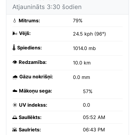
Atjaunināts 3:30 šodien
💧
Mitrums:
79%
🌬️
Vējš:
24.5 kph (96°)
🌡️
Spiediens:
1014.0 mb
👁️
Redzamība:
10.0 km
🌧️
Gāzu nokrišņi:
0.0 mm
☁️
Mākoņu sega:
57%
☀️
UV indekss:
0.0
🌅
Saullēkts:
05:52 AM
🌇
Saulriets:
06:43 PM