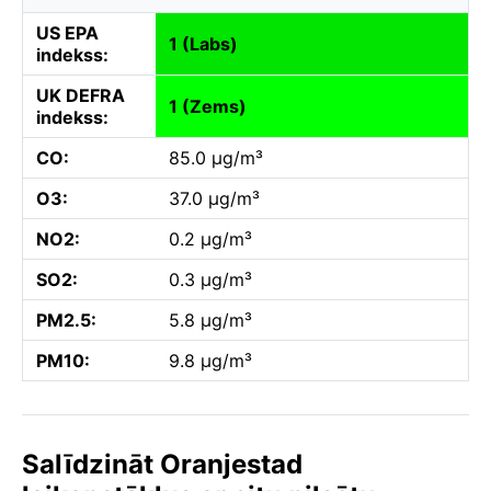
US EPA
1 (Labs)
indekss:
UK DEFRA
1 (Zems)
indekss:
CO:
85.0 µg/m³
O3:
37.0 µg/m³
NO2:
0.2 µg/m³
SO2:
0.3 µg/m³
PM2.5:
5.8 µg/m³
PM10:
9.8 µg/m³
Salīdzināt Oranjestad