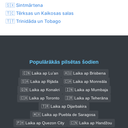
🇸🇽 Sintmārtena
🇹🇨 Tērksas un Kaikosas salas
🇹🇹 Trinidāda un Tobago
Populārākās pilsētas šodien
🇨🇳 Laika ap Lu’an
🇦🇺 Laika ap Brisbena
🇸🇦 Laika ap Rijāda
🇨🇦 Laika ap Monreāla
🇬🇳 Laika ap Konakri
🇮🇳 Laika ap Mumbaja
🇨🇦 Laika ap Toronto
🇮🇷 Laika ap Teherāna
🇹🇷 Laika ap Dijarbakira
🇲🇽 Laika ap Puebla de Saragosa
🇵🇭 Laika ap Quezon City
🇨🇳 Laika ap Handžou