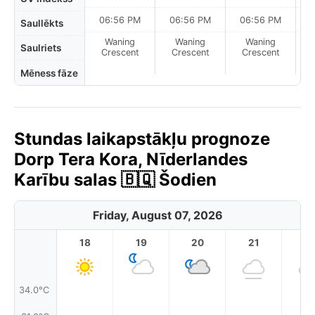
06:56 PM
06:56 PM
06:56 PM
Saullēkts
Waning
Waning
Waning
N
Saulriets
Crescent
Crescent
Crescent
Mēness fāze
Stundas laikapstākļu prognoze
Dorp Tera Kora, Nīderlandes
Karību salas 🇧🇶 Šodien
Friday, August 07, 2026
18
19
20
21
2
34.0°C