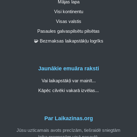
Mājas lapa
Visi kontinentu
Visas valstis
Pasaules galvaspilsētu pilsētas
🧩 Bezmaksas laikapstākļu logrīks
Jaunākie emuāra raksti
Vai laikapstākļi var mainīt...
Kāpēc cilvēki vakarā izvēlas...
Par Laikazinas.org
Jūsu uzticamais avots precīzām, tiešraidē sniegtām
laika prognozēm visā pasaulē.