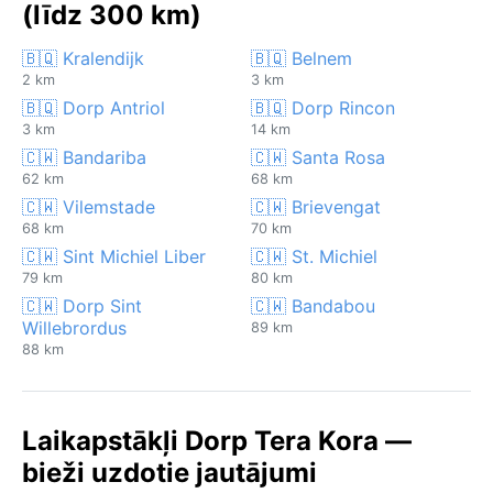
(līdz 300 km)
🇧🇶 Kralendijk
🇧🇶 Belnem
2 km
3 km
🇧🇶 Dorp Antriol
🇧🇶 Dorp Rincon
3 km
14 km
🇨🇼 Bandariba
🇨🇼 Santa Rosa
62 km
68 km
🇨🇼 Vilemstade
🇨🇼 Brievengat
68 km
70 km
🇨🇼 Sint Michiel Liber
🇨🇼 St. Michiel
79 km
80 km
🇨🇼 Dorp Sint
🇨🇼 Bandabou
Willebrordus
89 km
88 km
Laikapstākļi Dorp Tera Kora —
bieži uzdotie jautājumi