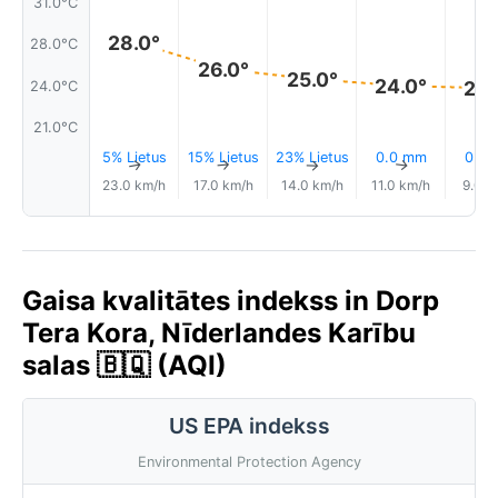
31.0°C
28.0°
28.0°C
26.0°
25.0°
24.0°
24.
24.0°C
21.0°C
5% Lietus
15% Lietus
23% Lietus
0.0 mm
0.0
↑
↑
↑
↑
23.0 km/h
17.0 km/h
14.0 km/h
11.0 km/h
9.0 k
Gaisa kvalitātes indekss in Dorp
Tera Kora, Nīderlandes Karību
salas 🇧🇶 (AQI)
US EPA indekss
Environmental Protection Agency