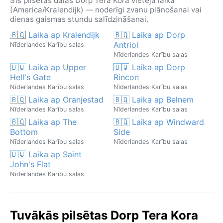
Šīs pilsētas dalās Dorp Tera Kora vietējā laikā
(America/Kralendijk) — noderīgi zvanu plānošanai vai
dienas gaismas stundu salīdzināšanai.
🇧🇶 Laika ap Kralendijk
🇧🇶 Laika ap Dorp
Antriol
Nīderlandes Karību salas
Nīderlandes Karību salas
🇧🇶 Laika ap Upper
🇧🇶 Laika ap Dorp
Hell's Gate
Rincon
Nīderlandes Karību salas
Nīderlandes Karību salas
🇧🇶 Laika ap Oranjestad
🇧🇶 Laika ap Belnem
Nīderlandes Karību salas
Nīderlandes Karību salas
🇧🇶 Laika ap The
🇧🇶 Laika ap Windward
Bottom
Side
Nīderlandes Karību salas
Nīderlandes Karību salas
🇧🇶 Laika ap Saint
John's Flat
Nīderlandes Karību salas
Tuvākās pilsētas Dorp Tera Kora