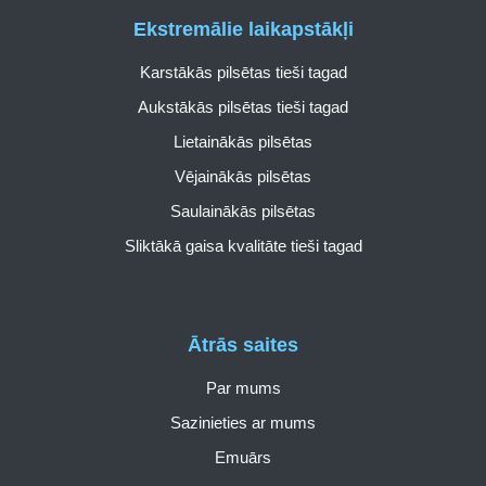
Ekstremālie laikapstākļi
Karstākās pilsētas tieši tagad
Aukstākās pilsētas tieši tagad
Lietainākās pilsētas
Vējainākās pilsētas
Saulainākās pilsētas
Sliktākā gaisa kvalitāte tieši tagad
Ātrās saites
Par mums
Sazinieties ar mums
Emuārs