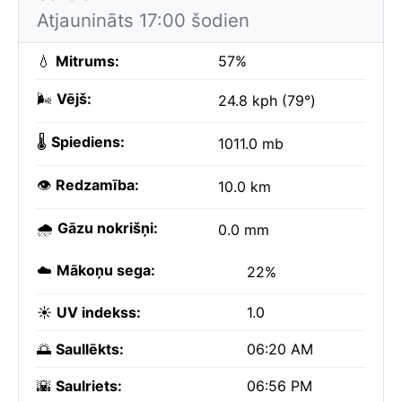
Atjaunināts 17:00 šodien
💧
Mitrums:
57%
🌬️
Vējš:
24.8 kph (79°)
🌡️
Spiediens:
1011.0 mb
👁️
Redzamība:
10.0 km
🌧️
Gāzu nokrišņi:
0.0 mm
☁️
Mākoņu sega:
22%
☀️
UV indekss:
1.0
🌅
Saullēkts:
06:20 AM
🌇
Saulriets:
06:56 PM