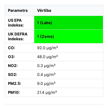
Parametrs
Vērtība
US EPA
1 (Labs)
indekss:
UK DEFRA
1 (Zems)
indekss:
CO:
92.0 µg/m³
O3:
48.0 µg/m³
NO2:
0.3 µg/m³
SO2:
0.4 µg/m³
PM2.5:
9.0 µg/m³
PM10:
21.4 µg/m³