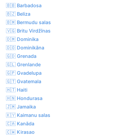
🇧🇧 Barbadosa
🇧🇿 Beliza
🇧🇲 Bermudu salas
🇻🇬 Britu Virdžīnas
🇩🇲 Dominika
🇩🇴 Dominikāna
🇬🇩 Grenada
🇬🇱 Grenlande
🇬🇵 Gvadelupa
🇬🇹 Gvatemala
🇭🇹 Haiti
🇭🇳 Hondurasa
🇯🇲 Jamaika
🇰🇾 Kaimanu salas
🇨🇦 Kanāda
🇨🇼 Kirasao