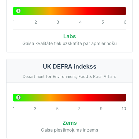
1
1
2
3
4
5
6
Labs
Gaisa kvalitāte tiek uzskatīta par apmierinošu
UK DEFRA indekss
Department for Environment, Food & Rural Affairs
1
1
3
5
7
9
10
Zems
Gaisa piesārņojums ir zems