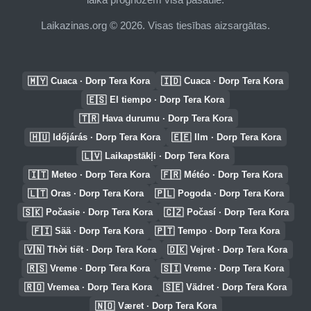
Laikazinas.org © 2026. Visas tiesības aizsargātas.
🇲🇾
🇮🇩
Cuaca · Dorp Tera Kora
Cuaca · Dorp Tera Kora
🇪🇸
El tiempo · Dorp Tera Kora
🇹🇷
Hava durumu · Dorp Tera Kora
🇭🇺
🇪🇪
Időjárás · Dorp Tera Kora
Ilm · Dorp Tera Kora
🇱🇻
Laikapstākļi · Dorp Tera Kora
🇮🇹
🇫🇷
Meteo · Dorp Tera Kora
Météo · Dorp Tera Kora
🇱🇹
🇵🇱
Oras · Dorp Tera Kora
Pogoda · Dorp Tera Kora
🇸🇰
🇨🇿
Počasie · Dorp Tera Kora
Počasí · Dorp Tera Kora
🇫🇮
🇵🇹
Sää · Dorp Tera Kora
Tempo · Dorp Tera Kora
🇻🇳
🇩🇰
Thời tiết · Dorp Tera Kora
Vejret · Dorp Tera Kora
🇷🇸
🇸🇮
Vreme · Dorp Tera Kora
Vreme · Dorp Tera Kora
🇷🇴
🇸🇪
Vremea · Dorp Tera Kora
Vädret · Dorp Tera Kora
🇳🇴
Været · Dorp Tera Kora