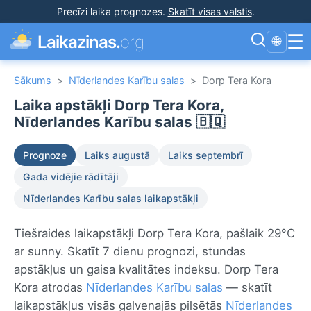
Precīzi laika prognozes
.
Skatīt visas valstis
.
☰
Laikazinas.
org
🌐
Sākums
>
Nīderlandes Karību salas
>
Dorp Tera Kora
Laika apstākļi Dorp Tera Kora,
Nīderlandes Karību salas 🇧🇶
Prognoze
Laiks augustā
Laiks septembrī
Gada vidējie rādītāji
Nīderlandes Karību salas laikapstākļi
Tiešraides laikapstākļi Dorp Tera Kora, pašlaik 29°C
ar sunny. Skatīt 7 dienu prognozi, stundas
apstākļus un gaisa kvalitātes indeksu. Dorp Tera
Kora atrodas
Nīderlandes Karību salas
— skatīt
laikapstākļus visās galvenajās pilsētās
Nīderlandes