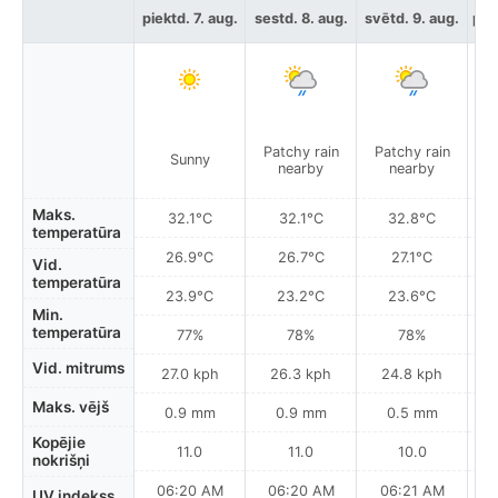
piektd. 7. aug.
sestd. 8. aug.
svētd. 9. aug.
pir
Patchy rain
Patchy rain
Sunny
nearby
nearby
Maks.
32.1°C
32.1°C
32.8°C
temperatūra
26.9°C
26.7°C
27.1°C
Vid.
temperatūra
23.9°C
23.2°C
23.6°C
Min.
temperatūra
77%
78%
78%
Vid. mitrums
27.0 kph
26.3 kph
24.8 kph
Maks. vējš
0.9 mm
0.9 mm
0.5 mm
Kopējie
11.0
11.0
10.0
nokrišņi
06:20 AM
06:20 AM
06:21 AM
UV indekss