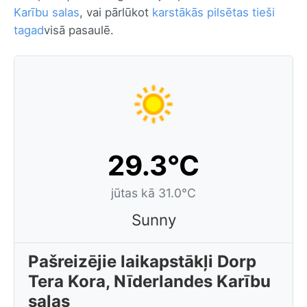
Karību salas
, vai pārlūkot
karstākās pilsētas tieši
tagad
visā pasaulē.
29.3°C
jūtas kā 31.0°C
Sunny
Pašreizējie laikapstākļi Dorp
Tera Kora, Nīderlandes Karību
salas