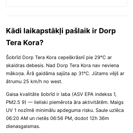
Kādi laikapstākļi pašlaik ir Dorp
Tera Kora?
Šobrīd Dorp Tera Kora cepeškrāsnī pie 29°C ar
skaidras debesis. Nad Dorp Tera Kora nav neviena
mākoņa. Ārā gaidāma sajūta ap 31°C. Jūtams vējš ar
ātrumu 25 km/h no west.
Gaisa kvalitāte šobrīd ir laba (ASV EPA indekss 1,
PM2.5 9) — lieliski piemērota āra aktivitātēm. Maigs
UV 1 nozīmē minimālu apdeguma risku. Saule uzlēca
06:20 AM un rietēs 06:56 PM, dodot 12h 36m
dienasgaismas.