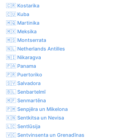
🇨🇷 Kostarika
🇨🇺 Kuba
🇲🇶 Martinika
🇲🇽 Meksika
🇲🇸 Montserrata
🇳🇱 Netherlands Antilles
🇳🇮 Nikaragva
🇵🇦 Panama
🇵🇷 Puertoriko
🇸🇻 Salvadora
🇧🇱 Senbartelmī
🇲🇫 Senmartēna
🇵🇲 Senpjēra un Mikelona
🇰🇳 Sentkitsa un Nevisa
🇱🇨 Sentlūsija
🇻🇨 Sentvinsenta un Grenadīnas