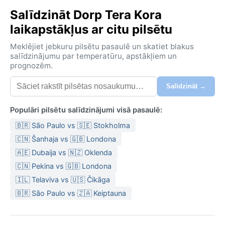
Salīdzināt Dorp Tera Kora
laikapstākļus ar citu pilsētu
Meklējiet jebkuru pilsētu pasaulē un skatiet blakus
salīdzinājumu par temperatūru, apstākļiem un
prognozēm.
Salīdzināt →
Populāri pilsētu salīdzinājumi visā pasaulē:
🇧🇷 São Paulo vs 🇸🇪 Stokholma
🇨🇳 Šanhaja vs 🇬🇧 Londona
🇦🇪 Dubaija vs 🇳🇿 Oklenda
🇨🇳 Pekina vs 🇬🇧 Londona
🇮🇱 Telaviva vs 🇺🇸 Čikāga
🇧🇷 São Paulo vs 🇿🇦 Keiptauna