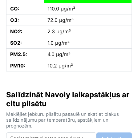
CO:
110.0 µg/m³
O3:
72.0 µg/m³
NO2:
2.3 µg/m³
SO2:
1.0 µg/m³
PM2.5:
4.0 µg/m³
PM10:
10.2 µg/m³
Salīdzināt Navoiy laikapstākļus ar
citu pilsētu
Meklējiet jebkuru pilsētu pasaulē un skatiet blakus
salīdzinājumu par temperatūru, apstākļiem un
prognozēm.