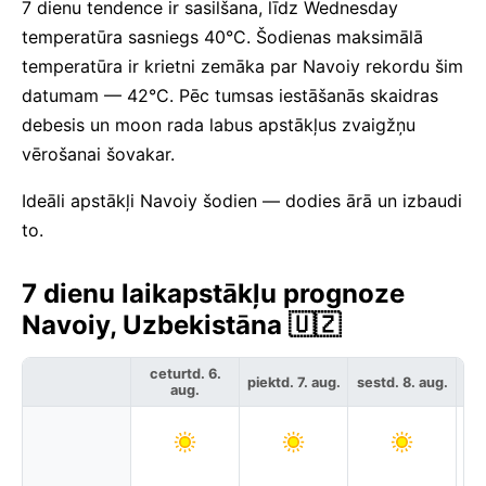
7 dienu tendence ir sasilšana, līdz Wednesday
temperatūra sasniegs 40°C. Šodienas maksimālā
temperatūra ir krietni zemāka par Navoiy rekordu šim
datumam — 42°C. Pēc tumsas iestāšanās skaidras
debesis un moon rada labus apstākļus zvaigžņu
vērošanai šovakar.
Ideāli apstākļi Navoiy šodien — dodies ārā un izbaudi
to.
7 dienu laikapstākļu prognoze
Navoiy, Uzbekistāna 🇺🇿
ceturtd. 6.
piektd. 7. aug.
sestd. 8. aug.
svē
aug.