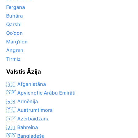
Fergana
Buhāra
Qarshi
Qo‘qon
Marg‘ilon
Angren
Tirmiz
Valstis Āzija
🇦🇫 Afganistāna
🇦🇪 Apvienotie Arābu Emirāti
🇦🇲 Armēnija
🇹🇱 Austrumtimora
🇦🇿 Azerbaidžāna
🇧🇭 Bahreina
🇧🇩 Bangladeša