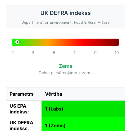
UK DEFRA indekss
Department for Environment, Food & Rural Affairs
1
1
3
5
7
9
10
Zems
Gaisa piesārņojums ir zems
Parametrs
Vērtība
US EPA
1 (Labs)
indekss:
UK DEFRA
1 (Zems)
indekss: