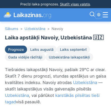
Precīzi laika prognozes
.
Skatīt visas valstis
.
☰
Laikazinas.
org
🌐
Sākums
>
Uzbekistāna
>
Navoiy
Laika apstākļi Navoiy, Uzbekistāna 🇺🇿
Prognoze
Laiks augustā
Laiks septembrī
Gada vidējie rādītāji
Uzbekistāna laikapstākļi
Tiešraides laikapstākļi Navoiy, pašlaik 29°C ar clear.
Skatīt 7 dienu prognozi, stundas apstākļus un gaisa
kvalitātes indeksu. Navoiy atrodas
Uzbekistāna
—
skatīt laikapstākļus visās galvenajās pilsētās
Uzbekistāna
, vai pārlūkot
karstākās pilsētas tieši
tagad
visā pasaulē.