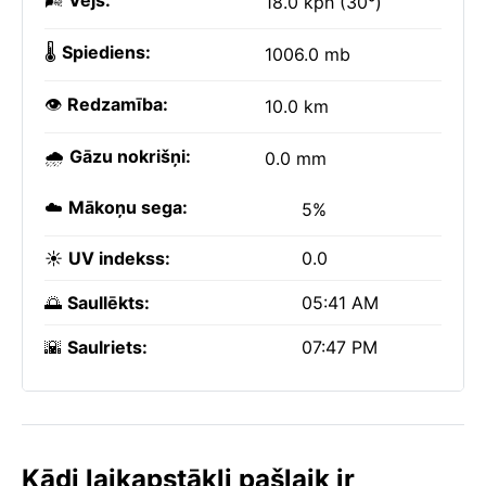
🌬️
Vējš:
18.0 kph (30°)
🌡️
Spiediens:
1006.0 mb
👁️
Redzamība:
10.0 km
🌧️
Gāzu nokrišņi:
0.0 mm
☁️
Mākoņu sega:
5%
☀️
UV indekss:
0.0
🌅
Saullēkts:
05:41 AM
🌇
Saulriets:
07:47 PM
Kādi laikapstākļi pašlaik ir