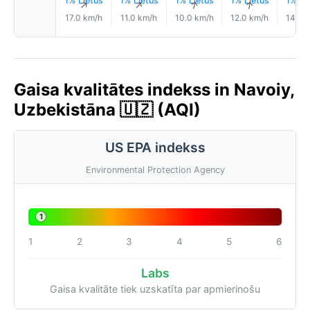
1% Lietus
1% Lietus
1% Lietus
1% Lietus
1% Li
↑
↑
↑
↑
17.0 km/h
11.0 km/h
10.0 km/h
12.0 km/h
14.0 
Gaisa kvalitātes indekss in Navoiy,
Uzbekistāna 🇺🇿 (AQI)
US EPA indekss
Environmental Protection Agency
1
1
2
3
4
5
6
Labs
Gaisa kvalitāte tiek uzskatīta par apmierinošu