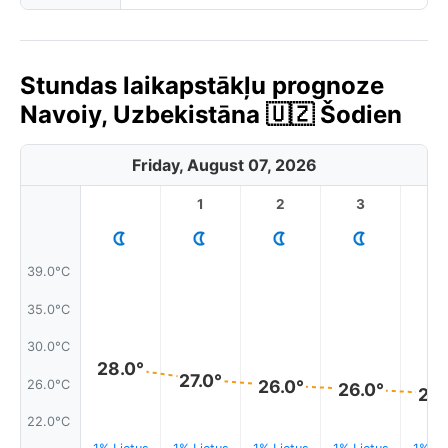
Stundas laikapstākļu prognoze
Navoiy, Uzbekistāna 🇺🇿 Šodien
Friday, August 07, 2026
1
2
3
4
39.0°C
35.0°C
30.0°C
28.0°
27.0°
26.0°
26.0°C
26.0°
25.
22.0°C