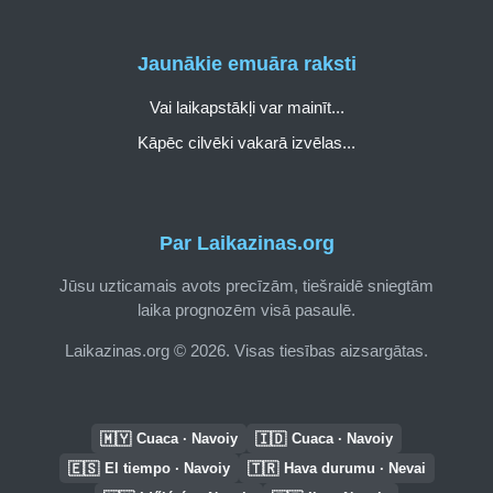
Jaunākie emuāra raksti
Vai laikapstākļi var mainīt...
Kāpēc cilvēki vakarā izvēlas...
Par Laikazinas.org
Jūsu uzticamais avots precīzām, tiešraidē sniegtām
laika prognozēm visā pasaulē.
Laikazinas.org © 2026. Visas tiesības aizsargātas.
🇲🇾
🇮🇩
Cuaca · Navoiy
Cuaca · Navoiy
🇪🇸
🇹🇷
El tiempo · Navoiy
Hava durumu · Nevai