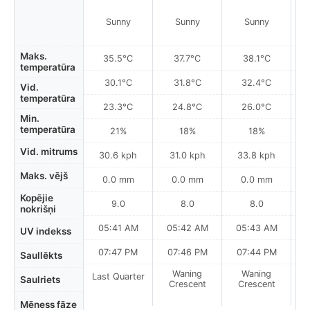
Sunny
Sunny
Sunny
Maks.
35.5°C
37.7°C
38.1°C
temperatūra
30.1°C
31.8°C
32.4°C
Vid.
temperatūra
23.3°C
24.8°C
26.0°C
Min.
temperatūra
21%
18%
18%
Vid. mitrums
30.6 kph
31.0 kph
33.8 kph
Maks. vējš
0.0 mm
0.0 mm
0.0 mm
Kopējie
9.0
8.0
8.0
nokrišņi
05:41 AM
05:42 AM
05:43 AM
0
UV indekss
07:47 PM
07:46 PM
07:44 PM
Saullēkts
Waning
Waning
Last Quarter
Saulriets
Crescent
Crescent
Mēness fāze