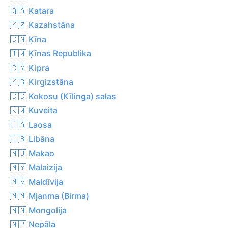
🇶🇦 Katara
🇰🇿 Kazahstāna
🇨🇳 Ķīna
🇹🇼 Ķīnas Republika
🇨🇾 Kipra
🇰🇬 Kirgizstāna
🇨🇨 Kokosu (Kīlinga) salas
🇰🇼 Kuveita
🇱🇦 Laosa
🇱🇧 Libāna
🇲🇴 Makao
🇲🇾 Malaizija
🇲🇻 Maldīvija
🇲🇲 Mjanma (Birma)
🇲🇳 Mongolija
🇳🇵 Nepāla