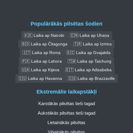
Populārākās pilsētas šodien
🇰🇪 Laika ap Nairobi
🇨🇳 Laika ap Uhaņa
🇧🇩 Laika ap Čitagonga
🇹🇷 Laika ap Izmira
🇮🇹 Laika ap Roma
🇪🇨 Laika ap Gvajakila
🇵🇰 Laika ap Lahora
🇹🇼 Laika ap Taichung
🇺🇦 Laika ap Kijeva
🇪🇹 Laika ap Adisabeba
🇨🇺 Laika ap Havanna
🇨🇬 Laika ap Brazzaville
Ekstremālie laikapstākļi
Karstākās pilsētas tieši tagad
Aukstākās pilsētas tieši tagad
Lietainākās pilsētas
Vējainākās pilsētas