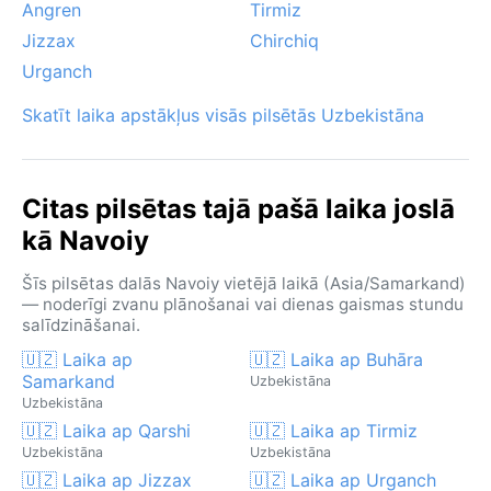
Angren
Tirmiz
Jizzax
Chirchiq
Urganch
Skatīt laika apstākļus visās pilsētās Uzbekistāna
Citas pilsētas tajā pašā laika joslā
kā Navoiy
Šīs pilsētas dalās Navoiy vietējā laikā (Asia/Samarkand)
— noderīgi zvanu plānošanai vai dienas gaismas stundu
salīdzināšanai.
🇺🇿 Laika ap
🇺🇿 Laika ap Buhāra
Samarkand
Uzbekistāna
Uzbekistāna
🇺🇿 Laika ap Qarshi
🇺🇿 Laika ap Tirmiz
Uzbekistāna
Uzbekistāna
🇺🇿 Laika ap Jizzax
🇺🇿 Laika ap Urganch