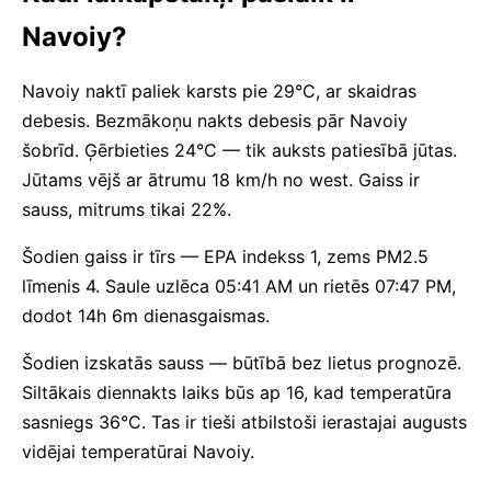
Navoiy?
Navoiy naktī paliek karsts pie 29°C, ar skaidras
debesis. Bezmākoņu nakts debesis pār Navoiy
šobrīd. Ģērbieties 24°C — tik auksts patiesībā jūtas.
Jūtams vējš ar ātrumu 18 km/h no west. Gaiss ir
sauss, mitrums tikai 22%.
Šodien gaiss ir tīrs — EPA indekss 1, zems PM2.5
līmenis 4. Saule uzlēca 05:41 AM un rietēs 07:47 PM,
dodot 14h 6m dienasgaismas.
Šodien izskatās sauss — būtībā bez lietus prognozē.
Siltākais diennakts laiks būs ap 16, kad temperatūra
sasniegs 36°C. Tas ir tieši atbilstoši ierastajai augusts
vidējai temperatūrai Navoiy.