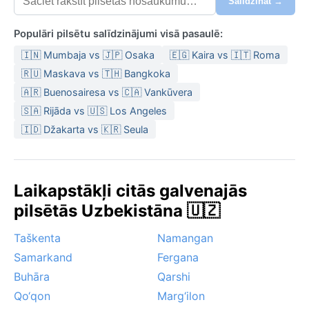
Salīdzināt →
Populāri pilsētu salīdzinājumi visā pasaulē:
🇮🇳 Mumbaja vs 🇯🇵 Osaka
🇪🇬 Kaira vs 🇮🇹 Roma
🇷🇺 Maskava vs 🇹🇭 Bangkoka
🇦🇷 Buenosairesa vs 🇨🇦 Vankūvera
🇸🇦 Rijāda vs 🇺🇸 Los Angeles
🇮🇩 Džakarta vs 🇰🇷 Seula
Laikapstākļi citās galvenajās
pilsētās Uzbekistāna 🇺🇿
Taškenta
Namangan
Samarkand
Fergana
Buhāra
Qarshi
Qo‘qon
Marg‘ilon