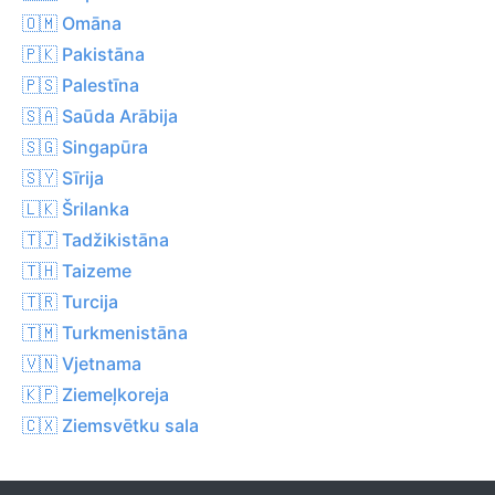
🇴🇲 Omāna
🇵🇰 Pakistāna
🇵🇸 Palestīna
🇸🇦 Saūda Arābija
🇸🇬 Singapūra
🇸🇾 Sīrija
🇱🇰 Šrilanka
🇹🇯 Tadžikistāna
🇹🇭 Taizeme
🇹🇷 Turcija
🇹🇲 Turkmenistāna
🇻🇳 Vjetnama
🇰🇵 Ziemeļkoreja
🇨🇽 Ziemsvētku sala