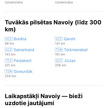
Uzbekistāna
Uzbekistāna
Tuvākās pilsētas Navoiy (līdz 300
km)
🇺🇿 Buhāra
🇺🇿 Qarshi
88 km
141 km
🇺🇿 Samarkand
🇹🇲 Türkmenabat
143 km
191 km
🇹🇯 Panjakent
🇺🇿 Jizzax
201 km
208 km
🇹🇲 Gowurdak
259 km
Laikapstākļi Navoiy — bieži
uzdotie jautājumi