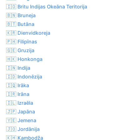
🇮🇴 Britu Indijas Okeāna Teritorija
🇧🇳 Bruneja
🇧🇹 Butāna
🇰🇷 Dienvidkoreja
🇵🇭 Filipīnas
🇬🇪 Gruzija
🇭🇰 Honkonga
🇮🇳 Indija
🇮🇩 Indonēzija
🇮🇶 Irāka
🇮🇷 Irāna
🇮🇱 Izraēla
🇯🇵 Japāna
🇾🇪 Jemena
🇯🇴 Jordānija
🇰🇭 Kambodža