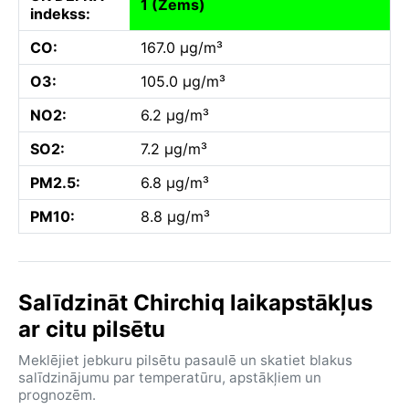
1 (Zems)
indekss:
CO:
167.0 µg/m³
O3:
105.0 µg/m³
NO2:
6.2 µg/m³
SO2:
7.2 µg/m³
PM2.5:
6.8 µg/m³
PM10:
8.8 µg/m³
Salīdzināt Chirchiq laikapstākļus
ar citu pilsētu
Meklējiet jebkuru pilsētu pasaulē un skatiet blakus
salīdzinājumu par temperatūru, apstākļiem un
prognozēm.