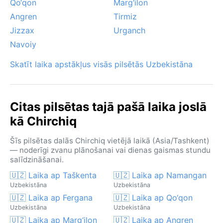
Qo‘qon
Marg‘ilon
Angren
Tirmiz
Jizzax
Urganch
Navoiy
Skatīt laika apstākļus visās pilsētās Uzbekistāna
Citas pilsētas tajā pašā laika joslā
kā Chirchiq
Šīs pilsētas dalās Chirchiq vietējā laikā (Asia/Tashkent)
— noderīgi zvanu plānošanai vai dienas gaismas stundu
salīdzināšanai.
🇺🇿 Laika ap Taškenta
🇺🇿 Laika ap Namangan
Uzbekistāna
Uzbekistāna
🇺🇿 Laika ap Fergana
🇺🇿 Laika ap Qo‘qon
Uzbekistāna
Uzbekistāna
🇺🇿 Laika ap Marg‘ilon
🇺🇿 Laika ap Angren