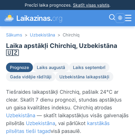
Precīzi laika prognozes
.
Skatīt visas valstis
.
☰
Laikazinas.
org
🌐
Sākums
>
Uzbekistāna
>
Chirchiq
Laika apstākļi Chirchiq, Uzbekistāna
🇺🇿
Prognoze
Laiks augustā
Laiks septembrī
Gada vidējie rādītāji
Uzbekistāna laikapstākļi
Tiešraides laikapstākļi Chirchiq, pašlaik 24°C ar
clear. Skatīt 7 dienu prognozi, stundas apstākļus
un gaisa kvalitātes indeksu. Chirchiq atrodas
Uzbekistāna
— skatīt laikapstākļus visās galvenajās
pilsētās
Uzbekistāna
, vai pārlūkot
karstākās
pilsētas tieši tagad
visā pasaulē.