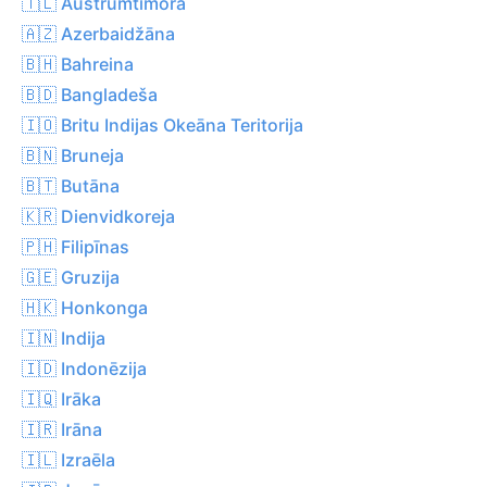
🇹🇱 Austrumtimora
🇦🇿 Azerbaidžāna
🇧🇭 Bahreina
🇧🇩 Bangladeša
🇮🇴 Britu Indijas Okeāna Teritorija
🇧🇳 Bruneja
🇧🇹 Butāna
🇰🇷 Dienvidkoreja
🇵🇭 Filipīnas
🇬🇪 Gruzija
🇭🇰 Honkonga
🇮🇳 Indija
🇮🇩 Indonēzija
🇮🇶 Irāka
🇮🇷 Irāna
🇮🇱 Izraēla