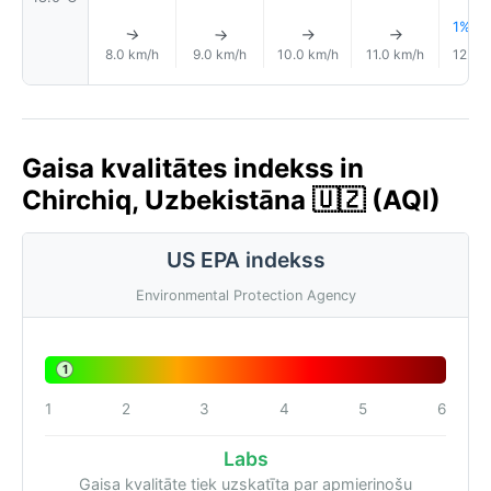
1% Li
↑
↑
↑
↑
8.0 km/h
9.0 km/h
10.0 km/h
11.0 km/h
12.0 
Gaisa kvalitātes indekss in
Chirchiq, Uzbekistāna 🇺🇿 (AQI)
US EPA indekss
Environmental Protection Agency
1
1
2
3
4
5
6
Labs
Gaisa kvalitāte tiek uzskatīta par apmierinošu