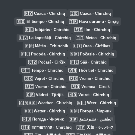
🇲🇾
🇮🇩
Cuaca · Chirchiq
Cuaca · Chirchiq
🇪🇸
🇹🇷
El tiempo · Chirchiq
Hava durumu · Çirçig
🇭🇺
🇪🇪
Időjárás · Chirchiq
Ilm · Chirchiq
🇱🇻
🇮🇹
Laikapstākļi · Chirchiq
Meteo · Chirchiq
🇫🇷
🇱🇹
Météo · Tchirtchik
Oras · Čirčikas
🇵🇱
🇸🇰
Pogoda · Chirchiq
Počasie · Chirchiq
🇨🇿
🇫🇮
Počasí · Čirčik
Sää · Chirchiq
🇵🇹
🇻🇳
Tempo · Chirchiq
Thời tiết · Chirchiq
🇩🇰
🇷🇸
Vejret · Chirchiq
Vreme · Chirchiq
🇸🇮
🇷🇴
Vreme · Chirchiq
Vremea · Circik
🇸🇪
🇳🇴
Vädret · Tjirtjik
Været · Chirchiq
🇬🇧🇺🇸
🇳🇱
Weather · Chirchiq
Weer · Chirchiq
🇩🇪
🇺🇦
Wetter · Chirchiq
Погода · Чирчик
🇷🇺
🇸🇦
Погода · Чирчик
الطقس · تشيرتشيق
🇹🇭
🇯🇵
สภาพอากาศ · Chirchiq
天気 · チルチク