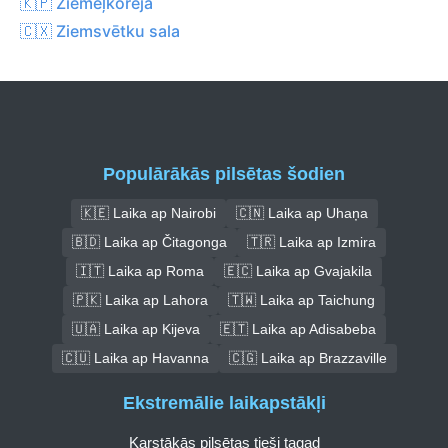
🇰🇵 Ziemeļkoreja
🇨🇽 Ziemsvētku sala
Populārākās pilsētas šodien
🇰🇪 Laika ap Nairobi
🇨🇳 Laika ap Uhaņa
🇧🇩 Laika ap Čitagonga
🇹🇷 Laika ap Izmira
🇮🇹 Laika ap Roma
🇪🇨 Laika ap Gvajakila
🇵🇰 Laika ap Lahora
🇹🇼 Laika ap Taichung
🇺🇦 Laika ap Kijeva
🇪🇹 Laika ap Adisabeba
🇨🇺 Laika ap Havanna
🇨🇬 Laika ap Brazzaville
Ekstremālie laikapstākļi
Karstākās pilsētas tieši tagad