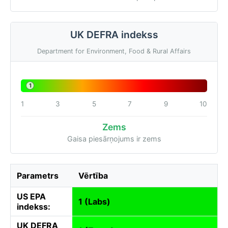
UK DEFRA indekss
Department for Environment, Food & Rural Affairs
1
1
3
5
7
9
10
Zems
Gaisa piesārņojums ir zems
Parametrs
Vērtība
US EPA
1 (Labs)
indekss:
UK DEFRA