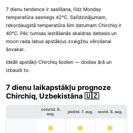
7 dienu tendence ir sasilšana, līdz Monday
temperatūra sasniegs 42°C. Salīdzinājumam,
rekordaugstā temperatūra šim datumam Chirchiq ir
40°C. Pēc tumsas iestāšanās skaidras debesis un
moon rada labus apstākļus zvaigžņu vērošanai
šovakar.
Ideāli apstākļi Chirchiq šodien — dodies ārā un
izbaudi to.
7 dienu laikapstākļu prognoze
Chirchiq, Uzbekistāna 🇺🇿
ceturtd. 6.
piektd. 7. aug.
sestd. 8. aug.
svē
aug.