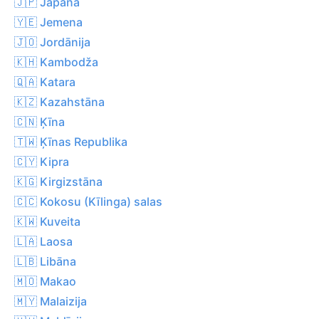
🇯🇵 Japāna
🇾🇪 Jemena
🇯🇴 Jordānija
🇰🇭 Kambodža
🇶🇦 Katara
🇰🇿 Kazahstāna
🇨🇳 Ķīna
🇹🇼 Ķīnas Republika
🇨🇾 Kipra
🇰🇬 Kirgizstāna
🇨🇨 Kokosu (Kīlinga) salas
🇰🇼 Kuveita
🇱🇦 Laosa
🇱🇧 Libāna
🇲🇴 Makao
🇲🇾 Malaizija