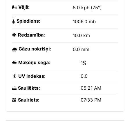
🌬️
Vējš:
5.0 kph (75°)
🌡️
Spiediens:
1006.0 mb
👁️
Redzamība:
10.0 km
🌧️
Gāzu nokrišņi:
0.0 mm
☁️
Mākoņu sega:
1%
☀️
UV indekss:
0.0
🌅
Saullēkts:
05:21 AM
🌇
Saulriets:
07:33 PM