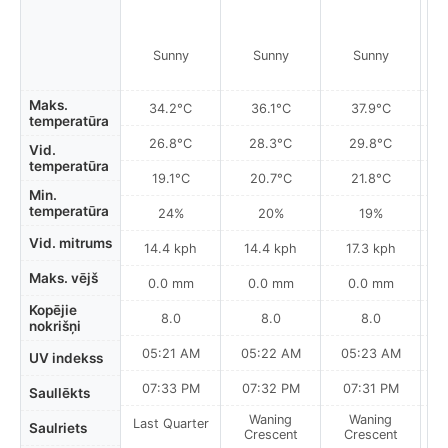
Sunny
Sunny
Sunny
Maks.
34.2°C
36.1°C
37.9°C
temperatūra
26.8°C
28.3°C
29.8°C
Vid.
temperatūra
19.1°C
20.7°C
21.8°C
Min.
temperatūra
24%
20%
19%
Vid. mitrums
14.4 kph
14.4 kph
17.3 kph
Maks. vējš
0.0 mm
0.0 mm
0.0 mm
Kopējie
8.0
8.0
8.0
nokrišņi
05:21 AM
05:22 AM
05:23 AM
0
UV indekss
07:33 PM
07:32 PM
07:31 PM
Saullēkts
Waning
Waning
Last Quarter
Saulriets
Crescent
Crescent