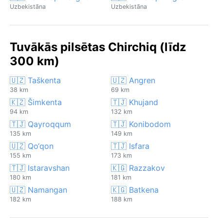
Uzbekistāna
Uzbekistāna
Tuvākās pilsētas Chirchiq (līdz
300 km)
🇺🇿 Taškenta
🇺🇿 Angren
38 km
69 km
🇰🇿 Šimkenta
🇹🇯 Khujand
94 km
132 km
🇹🇯 Qayroqqum
🇹🇯 Konibodom
135 km
149 km
🇺🇿 Qo‘qon
🇹🇯 Isfara
155 km
173 km
🇹🇯 Istaravshan
🇰🇬 Razzakov
180 km
181 km
🇺🇿 Namangan
🇰🇬 Batkena
182 km
188 km