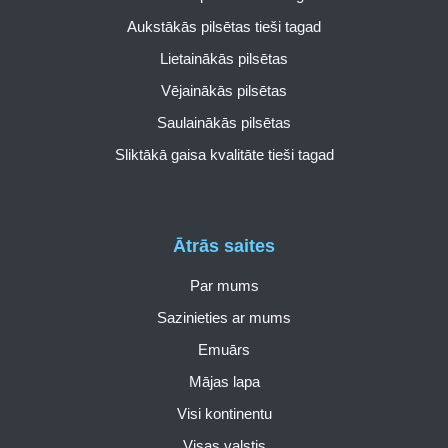
Aukstākās pilsētas tieši tagad
Lietainākās pilsētas
Vējainākās pilsētas
Saulainākās pilsētas
Sliktākā gaisa kvalitāte tieši tagad
Ātrās saites
Par mums
Sazinieties ar mums
Emuārs
Mājas lapa
Visi kontinentu
Visas valstis