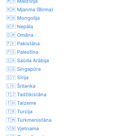
🇲🇻 Maldīvija
🇲🇲 Mjanma (Birma)
🇲🇳 Mongolija
🇳🇵 Nepāla
🇴🇲 Omāna
🇵🇰 Pakistāna
🇵🇸 Palestīna
🇸🇦 Saūda Arābija
🇸🇬 Singapūra
🇸🇾 Sīrija
🇱🇰 Šrilanka
🇹🇯 Tadžikistāna
🇹🇭 Taizeme
🇹🇷 Turcija
🇹🇲 Turkmenistāna
🇻🇳 Vjetnama