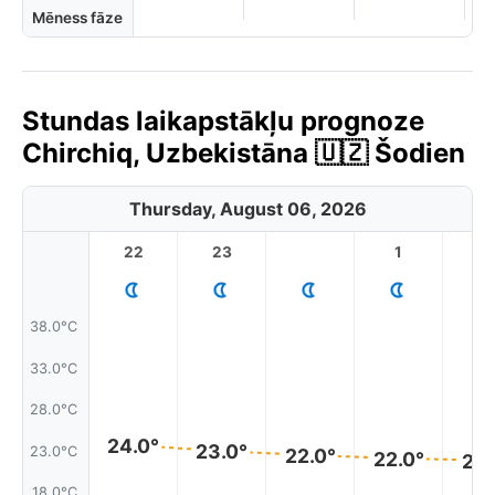
Mēness fāze
Stundas laikapstākļu prognoze
Chirchiq, Uzbekistāna 🇺🇿 Šodien
Thursday, August 06, 2026
22
23
1
2
38.0°C
33.0°C
28.0°C
24.0°
23.0°
23.0°C
22.0°
22.0°
22.
18.0°C