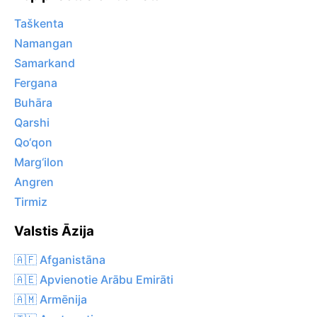
Taškenta
Namangan
Samarkand
Fergana
Buhāra
Qarshi
Qo‘qon
Marg‘ilon
Angren
Tirmiz
Valstis Āzija
🇦🇫 Afganistāna
🇦🇪 Apvienotie Arābu Emirāti
🇦🇲 Armēnija