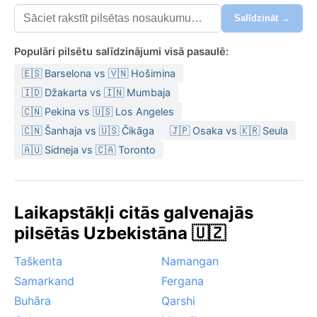
Salīdzināt →
Populāri pilsētu salīdzinājumi visā pasaulē:
🇪🇸 Barselona vs 🇻🇳 Hošimina
🇮🇩 Džakarta vs 🇮🇳 Mumbaja
🇨🇳 Pekina vs 🇺🇸 Los Angeles
🇨🇳 Šanhaja vs 🇺🇸 Čikāga
🇯🇵 Osaka vs 🇰🇷 Seula
🇦🇺 Sidneja vs 🇨🇦 Toronto
Laikapstākļi citās galvenajās
pilsētās Uzbekistāna 🇺🇿
Taškenta
Namangan
Samarkand
Fergana
Buhāra
Qarshi