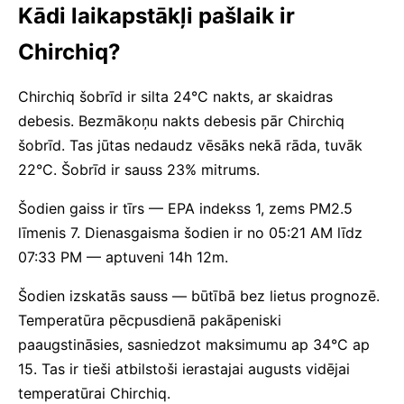
Kādi laikapstākļi pašlaik ir
Chirchiq?
Chirchiq šobrīd ir silta 24°C nakts, ar skaidras
debesis. Bezmākoņu nakts debesis pār Chirchiq
šobrīd. Tas jūtas nedaudz vēsāks nekā rāda, tuvāk
22°C. Šobrīd ir sauss 23% mitrums.
Šodien gaiss ir tīrs — EPA indekss 1, zems PM2.5
līmenis 7. Dienasgaisma šodien ir no 05:21 AM līdz
07:33 PM — aptuveni 14h 12m.
Šodien izskatās sauss — būtībā bez lietus prognozē.
Temperatūra pēcpusdienā pakāpeniski
paaugstināsies, sasniedzot maksimumu ap 34°C ap
15. Tas ir tieši atbilstoši ierastajai augusts vidējai
temperatūrai Chirchiq.