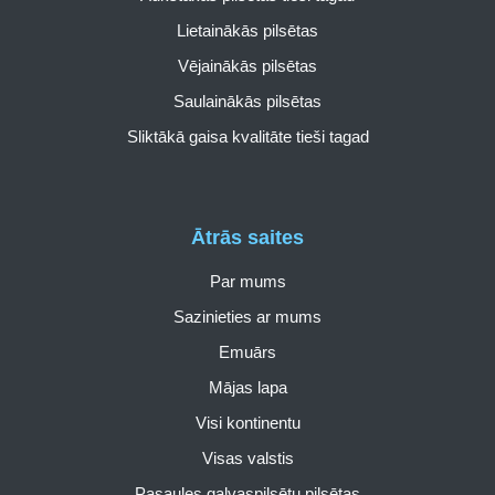
Lietainākās pilsētas
Vējainākās pilsētas
Saulainākās pilsētas
Sliktākā gaisa kvalitāte tieši tagad
Ātrās saites
Par mums
Sazinieties ar mums
Emuārs
Mājas lapa
Visi kontinentu
Visas valstis
Pasaules galvaspilsētu pilsētas