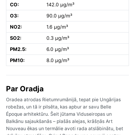
CO:
142.0 µg/m³
O3:
90.0 µg/m³
NO2:
1.6 µg/m³
SO2:
0.3 µg/m³
PM2.5:
6.0 µg/m³
PM10:
8.0 µg/m³
Par Oradja
Oradea atrodas Rietumrumānijā, tepat pie Ungārijas
robežas, un tā ir pilsēta, kas apbur ar savu Belle
Époque arhitektūru. Šeit jūtama Viduseiropas un
Balkānu sajaukšanās – plašās alejas, krāšņās Art
Nouveau ēkas un termālie avoti rada atslābinātu, bet