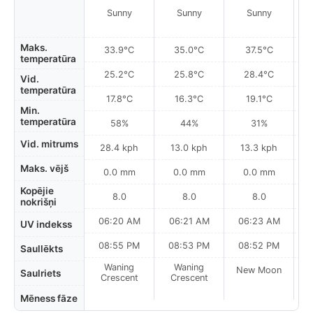
Sunny
Sunny
Sunny
Maks.
33.9°C
35.0°C
37.5°C
temperatūra
25.2°C
25.8°C
28.4°C
Vid.
temperatūra
17.8°C
16.3°C
19.1°C
Min.
temperatūra
58%
44%
31%
Vid. mitrums
28.4 kph
13.0 kph
13.3 kph
Maks. vējš
0.0 mm
0.0 mm
0.0 mm
Kopējie
8.0
8.0
8.0
nokrišņi
06:20 AM
06:21 AM
06:23 AM
0
UV indekss
08:55 PM
08:53 PM
08:52 PM
Saullēkts
Waning
Waning
New Moon
N
Saulriets
Crescent
Crescent
Mēness fāze