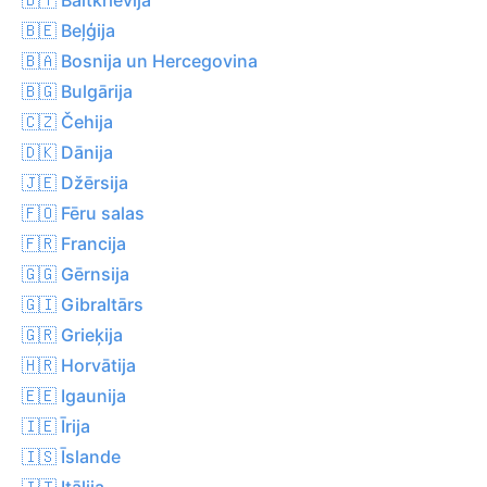
🇧🇪 Beļģija
🇧🇦 Bosnija un Hercegovina
🇧🇬 Bulgārija
🇨🇿 Čehija
🇩🇰 Dānija
🇯🇪 Džērsija
🇫🇴 Fēru salas
🇫🇷 Francija
🇬🇬 Gērnsija
🇬🇮 Gibraltārs
🇬🇷 Grieķija
🇭🇷 Horvātija
🇪🇪 Igaunija
🇮🇪 Īrija
🇮🇸 Īslande
🇮🇹 Itālija