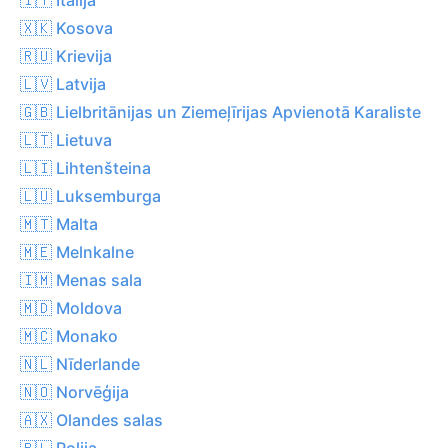
🇽🇰 Kosova
🇷🇺 Krievija
🇱🇻 Latvija
🇬🇧 Lielbritānijas un Ziemeļīrijas Apvienotā Karaliste
🇱🇹 Lietuva
🇱🇮 Lihtenšteina
🇱🇺 Luksemburga
🇲🇹 Malta
🇲🇪 Melnkalne
🇮🇲 Menas sala
🇲🇩 Moldova
🇲🇨 Monako
🇳🇱 Nīderlande
🇳🇴 Norvēģija
🇦🇽 Olandes salas
🇵🇱 Polija