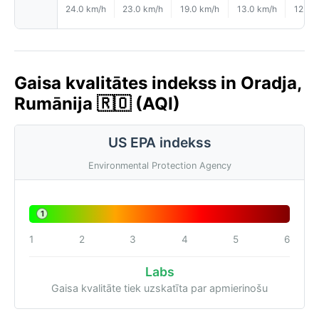
24.0 km/h
23.0 km/h
19.0 km/h
13.0 km/h
12.0 
Gaisa kvalitātes indekss in Oradja,
Rumānija 🇷🇴 (AQI)
US EPA indekss
Environmental Protection Agency
1
1
2
3
4
5
6
Labs
Gaisa kvalitāte tiek uzskatīta par apmierinošu