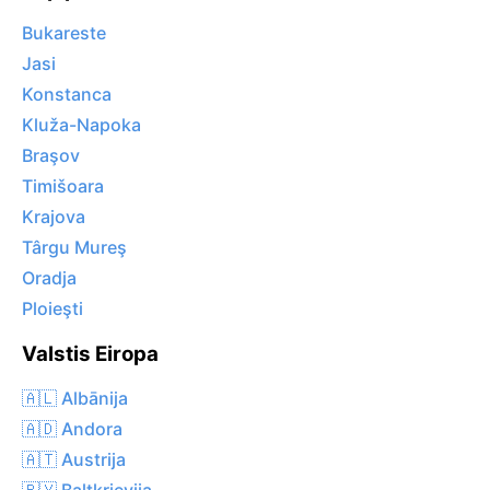
Bukareste
Jasi
Konstanca
Kluža-Napoka
Braşov
Timišoara
Krajova
Târgu Mureş
Oradja
Ploieşti
Valstis Eiropa
🇦🇱 Albānija
🇦🇩 Andora
🇦🇹 Austrija
🇧🇾 Baltkrievija