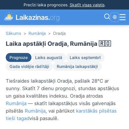
Precīzi laika prognozes
.
Skatīt visas valstis
.
☰
Laikazinas.
org
🌐
Sākums
>
Rumānija
>
Oradja
Laika apstākļi Oradja, Rumānija 🇷🇴
Prognoze
Laiks augustā
Laiks septembrī
Gada vidējie rādītāji
Rumānija laikapstākļi
Tiešraides laikapstākļi Oradja, pašlaik 28°C ar
sunny. Skatīt 7 dienu prognozi, stundas apstākļus
un gaisa kvalitātes indeksu. Oradja atrodas
Rumānija
— skatīt laikapstākļus visās galvenajās
pilsētās
Rumānija
, vai pārlūkot
karstākās pilsētas
tieši tagad
visā pasaulē.