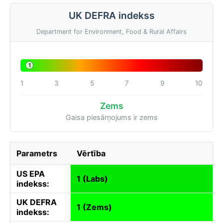
UK DEFRA indekss
Department for Environment, Food & Rural Affairs
1
1
3
5
7
9
10
Zems
Gaisa piesārņojums ir zems
Parametrs
Vērtība
US EPA
1 (Labs)
indekss:
UK DEFRA
1 (Zems)
indekss: