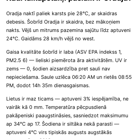
Oradja naktī paliek karsts pie 28°C, ar skaidras
debesis. Šobrīd Oradja ir skaidra, bez mākoņiem
nakts. Vējš un mitrums pazemina sajūtu līdz aptuveni
24°C. Gaidāms 28 km/h vējš no west.
Gaisa kvalitāte šobrīd ir laba (ASV EPA indekss 1,
PM2.5 6) — lieliski piemērota āra aktivitātēm. UV ir
zems — 0, šodien aizsardzība pret sauli nav
nepieciešama. Saule uzlēca 06:20 AM un rietēs 08:55
PM, dodot 14h 35m dienasgaismas.
Lietus ir maz ticams — aptuveni 3% iespējamība, ne
vairāk kā 0 mm. Temperatūra pēcpusdienā
pakāpeniski paaugstināsies, sasniedzot maksimumu
ap 34°C ap 17. Šodiena ir siltāka nekā parasti —
aptuveni 4°C virs tipiskās augusts augstākās