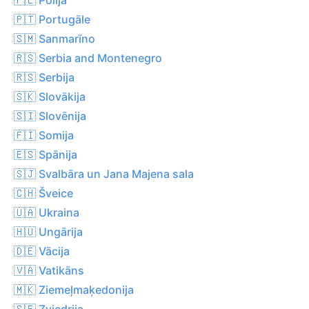
🇵🇹 Portugāle
🇸🇲 Sanmarīno
🇷🇸 Serbia and Montenegro
🇷🇸 Serbija
🇸🇰 Slovākija
🇸🇮 Slovēnija
🇫🇮 Somija
🇪🇸 Spānija
🇸🇯 Svalbāra un Jana Majena sala
🇨🇭 Šveice
🇺🇦 Ukraina
🇭🇺 Ungārija
🇩🇪 Vācija
🇻🇦 Vatikāns
🇲🇰 Ziemeļmaķedonija
🇸🇪 Zviedrija