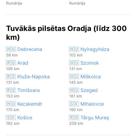
Rumānija
Rumānija
Tuvākās pilsētas Oradja (līdz 300
km)
🇭🇺 Debrecena
🇭🇺 Nyíregyháza
58 km
102 km
🇷🇴 Arad
🇭🇺 Szolnok
106 km
131 km
🇷🇴 Kluža-Napoka
🇭🇺 Miškolca
131 km
145 km
🇷🇴 Timišoara
🇭🇺 Szeged
153 km
161 km
🇭🇺 Kecskemét
🇸🇰 Mihalovce
170 km
190 km
🇸🇰 Košice
🇷🇴 Târgu Mureş
192 km
209 km