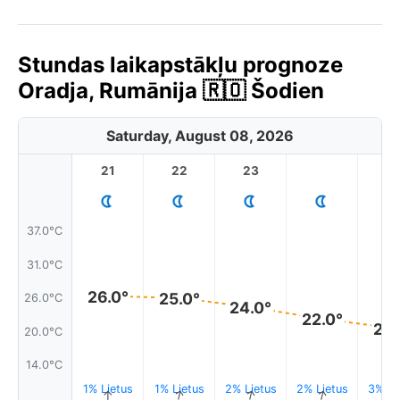
Stundas laikapstākļu prognoze
Oradja, Rumānija 🇷🇴 Šodien
Saturday, August 08, 2026
21
22
23
1
37.0°C
31.0°C
26.0°
25.0°
26.0°C
24.0°
22.0°
20.
20.0°C
14.0°C
1% Lietus
1% Lietus
2% Lietus
2% Lietus
3% Li
↑
↑
↑
↑