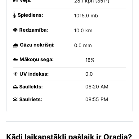
🌬️
Vējš:
28.1 kph (351°)
🌡️
Spiediens:
1015.0 mb
👁️
Redzamība:
10.0 km
🌧️
Gāzu nokrišņi:
0.0 mm
☁️
Mākoņu sega:
18%
☀️
UV indekss:
0.0
🌅
Saullēkts:
06:20 AM
🌇
Saulriets:
08:55 PM
Kādi laikapstākļi pašlaik ir Oradja?