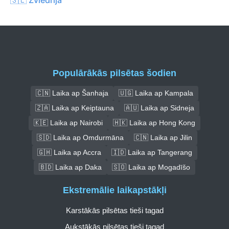
Populārākās pilsētas šodien
🇨🇳 Laika ap Šanhaja
🇺🇬 Laika ap Kampala
🇿🇦 Laika ap Keiptauna
🇦🇺 Laika ap Sidneja
🇰🇪 Laika ap Nairobi
🇭🇰 Laika ap Hong Kong
🇸🇩 Laika ap Omdurmāna
🇨🇳 Laika ap Jilin
🇬🇭 Laika ap Accra
🇮🇩 Laika ap Tangerang
🇧🇩 Laika ap Daka
🇸🇴 Laika ap Mogadīšo
Ekstremālie laikapstākļi
Karstākās pilsētas tieši tagad
Aukstākās pilsētas tieši tagad