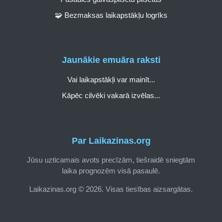
🧩 Bezmaksas laikapstākļu logrīks
Jaunākie emuāra raksti
Vai laikapstākļi var mainīt...
Kāpēc cilvēki vakarā izvēlas...
Par Laikazinas.org
Jūsu uzticamais avots precīzām, tiešraidē sniegtām
laika prognozēm visā pasaulē.
Laikazinas.org © 2026. Visas tiesības aizsargātas.