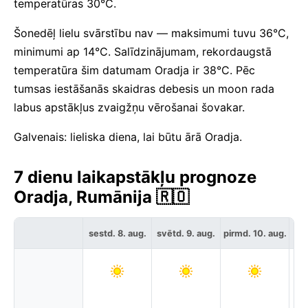
temperatūras 30°C.
Šonedēļ lielu svārstību nav — maksimumi tuvu 36°C,
minimumi ap 14°C. Salīdzinājumam, rekordaugstā
temperatūra šim datumam Oradja ir 38°C. Pēc
tumsas iestāšanās skaidras debesis un moon rada
labus apstākļus zvaigžņu vērošanai šovakar.
Galvenais: lieliska diena, lai būtu ārā Oradja.
7 dienu laikapstākļu prognoze
Oradja, Rumānija 🇷🇴
sestd. 8. aug.
svētd. 9. aug.
pirmd. 10. aug.
otr