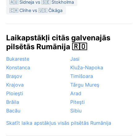
Vasarā dažkārt nāk karstuma viļņi virs 35°C, ko
🇦🇺 Sidneja vs 🇸🇪 Stokholma
mīkstina upes un parki. Oradeas termālie baseini ir
🇨🇭 Cīrihe vs 🇺🇸 Čikāga
lieliska izvēle jebkurā gadalaikā, un pilsēta saglabā
savu šarmu pat lietainā dienā – kafejnīcās, galerijās
un vēsturiskajās ēkās.
Laikapstākļi citās galvenajās
pilsētās Rumānija 🇷🇴
Bukareste
Jasi
Konstanca
Kluža-Napoka
Braşov
Timišoara
Krajova
Târgu Mureş
Ploieşti
Arad
Brăila
Piteşti
Bacău
Sibiu
Skatīt laika apstākļus visās pilsētās Rumānija