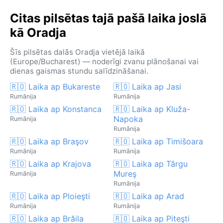
Citas pilsētas tajā pašā laika joslā
kā Oradja
Šīs pilsētas dalās Oradja vietējā laikā
(Europe/Bucharest) — noderīgi zvanu plānošanai vai
dienas gaismas stundu salīdzināšanai.
🇷🇴 Laika ap Bukareste
🇷🇴 Laika ap Jasi
Rumānija
Rumānija
🇷🇴 Laika ap Konstanca
🇷🇴 Laika ap Kluža-
Napoka
Rumānija
Rumānija
🇷🇴 Laika ap Braşov
🇷🇴 Laika ap Timišoara
Rumānija
Rumānija
🇷🇴 Laika ap Krajova
🇷🇴 Laika ap Târgu
Mureş
Rumānija
Rumānija
🇷🇴 Laika ap Ploieşti
🇷🇴 Laika ap Arad
Rumānija
Rumānija
🇷🇴 Laika ap Brăila
🇷🇴 Laika ap Piteşti