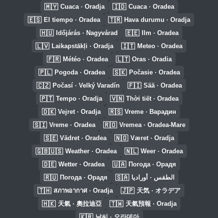
🇲🇾
🇮🇩
Cuaca · Oradja
Cuaca · Oradea
🇪🇸
🇹🇷
El tiempo · Oradea
Hava durumu · Oradja
🇭🇺
🇪🇪
Időjárás · Nagyvárad
Ilm · Oradea
🇱🇻
🇮🇹
Laikapstākļi · Oradja
Meteo · Oradea
🇫🇷
🇱🇹
Météo · Oradea
Oras · Oradia
🇵🇱
🇸🇰
Pogoda · Oradea
Počasie · Oradea
🇨🇿
🇫🇮
Počasí · Velký Varadín
Sää · Oradea
🇵🇹
🇻🇳
Tempo · Oradja
Thời tiết · Oradea
🇩🇰
🇷🇸
Vejret · Oradja
Vreme · Варадин
🇸🇮
🇷🇴
Vreme · Oradea
Vremea · Oradea-Mare
🇸🇪
🇳🇴
Vädret · Oradea
Været · Oradja
🇬🇧🇺🇸
🇳🇱
Weather · Oradea
Weer · Oradea
🇩🇪
🇺🇦
Wetter · Oradea
Погода · Орадя
🇷🇺
🇸🇦
Погода · Орадя
الطقس · أوراديا
🇹🇭
🇯🇵
สภาพอากาศ · Oradja
天気 · オラデア
🇭🇰
🇹🇼
天氣 · 奧拉迪亞
天氣預報 · Oradja
🇰🇷
날씨 · 오라데아