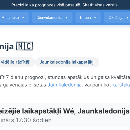
Precīzi laika prognozes
visā pasaulē
.
Skatīt visas valstis
.
Antarktika
Dienvidamerika
Eiropa
Okeānija
▼
▼
▼
▼
ija 🇳🇨
vidējie rādītāji
Jaunkaledonija laikapstākļi
atīt 7 dienu prognozi, stundas apstākļus un gaisa kvalitāt
s galvenajās pilsētās
Jaunkaledonija
, vai pārlūkot
karstāk
izējie laikapstākļi Wé, Jaunkaledonija
nināts 17:30 šodien