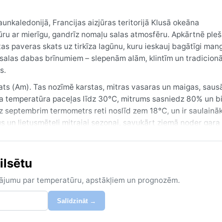
Jaunkaledonijā, Francijas aizjūras teritorijā Klusā okeāna
ūru ar mierīgu, gandrīz nomaļu salas atmosfēru. Apkārtnē ple
ētas paveras skats uz tirkīza lagūnu, kuru ieskauj bagātīgi man
ifū salas dabas brīnumiem – slepenām alām, klintīm un tradicion
s.
ats (Am). Tas nozīmē karstas, mitras vasaras un maigas, saus
isa temperatūra paceļas līdz 30°C, mitrums sasniedz 80% un bi
dz septembrim termometrs reti noslīd zem 18°C, un ir saulaināk
us un lietusmēteli mitrajai sezonai, savukārt ziemā noder gara
a ideālus apstākļus moskītiem.
līdz septembrim – sausāk, mazāk lietus un temperatūra ap 22–
ilsētu
Jaunkaledoniju no janvāra līdz martam. Šīs vētras var nest sp
mas. Musonu sezona var atnest arī ilgstošu apmākšanos un brā
zinājumu par temperatūru, apstākļiem un prognozēm.
ājot neaizmirstamas saulrieta krāsas virs lagūnas.
Salīdzināt →