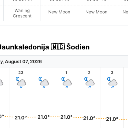
Waning
New Moon
New Moon
N
Crescent
Jaunkaledonija 🇳🇨 Šodien
ay, August 07, 2026
2
23
1
2
3
0°
21.0°
21.0°
21.0°
21.0°
21.0°