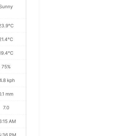
Sunny
Sunny
23.9°C
24.9°C
21.4°C
21.6°C
19.4°C
19.1°C
75%
75%
4.8 kph
10.1 kph
0.1 mm
0.0 mm
7.0
7.0
6:15 AM
06:14 AM
5:36 PM
05:36 PM