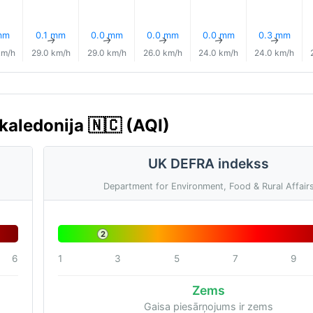
mm
0.1 mm
0.0 mm
0.0 mm
0.0 mm
0.3 mm
↑
↑
↑
↑
↑
↑
km/h
29.0 km/h
29.0 km/h
26.0 km/h
24.0 km/h
24.0 km/h
kaledonija 🇳🇨 (AQI)
UK DEFRA indekss
Department for Environment, Food & Rural Affair
2
6
1
3
5
7
9
Zems
Gaisa piesārņojums ir zems