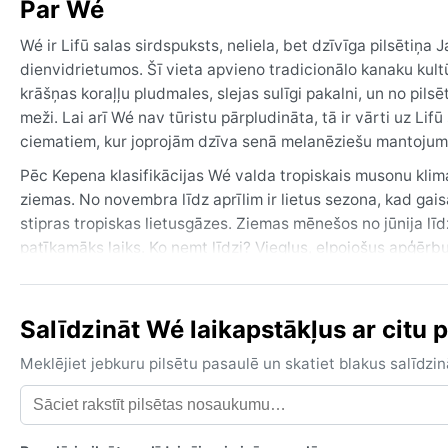
Par Wé
Wé ir Lifū salas sirdspuksts, neliela, bet dzīvīga pilsētiņa 
dienvidrietumos. Šī vieta apvieno tradicionālo kanaku kult
krāšņas koraļļu pludmales, slejas sulīgi pakalni, un no pils
meži. Lai arī Wé nav tūristu pārpludināta, tā ir vārti uz L
ciematiem, kur joprojām dzīva senā melanēziešu mantojum
Pēc Kepena klasifikācijas Wé valda tropiskais musonu klim
ziemas. No novembra līdz aprīlim ir lietus sezona, kad ga
stipras tropiskas lietusgāzes. Ziemas mēnešos no jūnija lī
patīkamāks laiks. Ko ņemt līdzi? Vieglus, elpojošus apģērb
vēsākiem vakariem. Neaizmirst pret odiem, jo mitrums rad
Laika apstākļu ziņā labākais laiks ceļojumam ir no jūnija 
Salīdzināt Wé laikapstākļus ar citu p
Wé jārēķinās ar tropisko ciklonu risku, kas visbiežāk skar 
lietavas un vēja brāzmas, taču parasti tās ir prognozēja
Meklējiet jebkuru pilsētu pasaulē un skatiet blakus salīd
vējus, bet starp lietusgāzēm debesis bieži skaidrojas, atkl