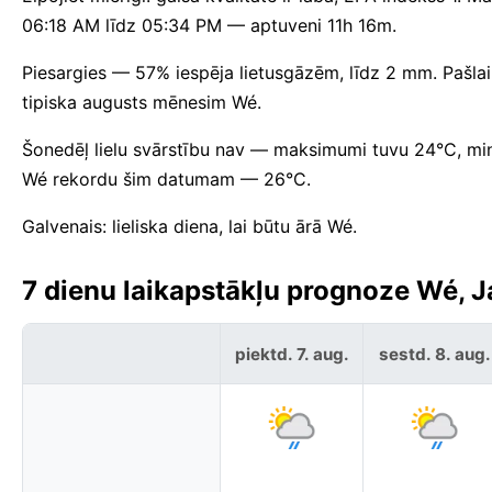
06:18 AM līdz 05:34 PM — aptuveni 11h 16m.
Piesargies — 57% iespēja lietusgāzēm, līdz 2 mm. Pašlaik
tipiska augusts mēnesim Wé.
Šonedēļ lielu svārstību nav — maksimumi tuvu 24°C, mi
Wé rekordu šim datumam — 26°C.
Galvenais: lieliska diena, lai būtu ārā Wé.
7 dienu laikapstākļu prognoze Wé, J
piektd. 7. aug.
sestd. 8. aug.