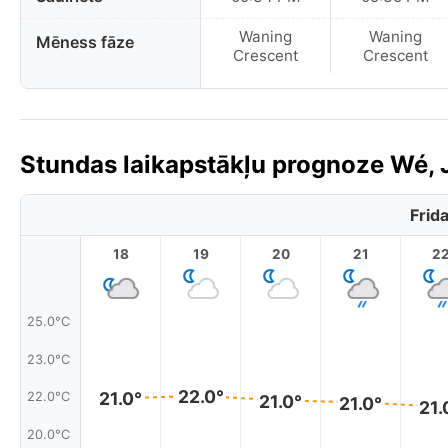
Waning
Waning
Mēness fāze
Crescent
Crescent
Stundas laikapstākļu prognoze Wé, 
Frid
18
19
20
21
2
25.0°C
23.0°C
22.0°
21.0°
22.0°C
21.0°
21.0°
21.
20.0°C