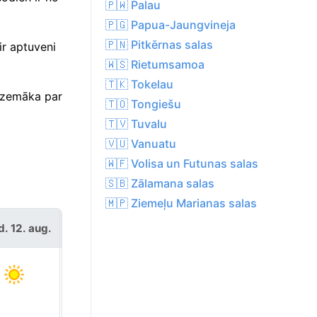
🇵🇼 Palau
🇵🇬 Papua-Jaungvineja
🇵🇳 Pitkērnas salas
ir aptuveni
🇼🇸 Rietumsamoa
🇹🇰 Tokelau
i zemāka par
🇹🇴 Tongiešu
🇹🇻 Tuvalu
🇻🇺 Vanuatu
🇼🇫 Volisa un Futunas salas
🇸🇧 Zālamana salas
🇲🇵 Ziemeļu Marianas salas
ceturtd. 13.
d. 12. aug.
aug.