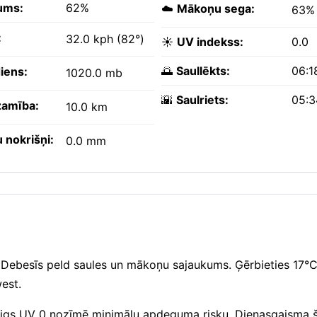
ums:
62%
☁️
Mākoņu sega:
63%
:
32.0 kph (82°)
☀️
UV indekss:
0.0
🌅
Saullēkts:
06:1
iens:
1020.0 mb
🌇
Saulriets:
05:
amība:
10.0 km
 nokrišņi:
0.0 mm
. Debesīs peld saules un mākoņu sajaukums. Ģērbieties 17°C
est.
. Maigs UV 0 nozīmē minimālu apdeguma risku. Dienasgaisma š