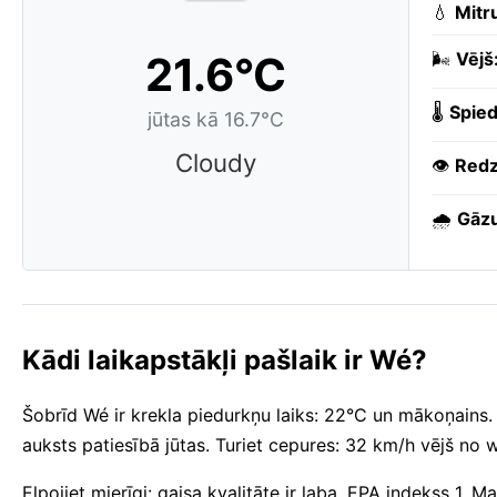
💧
Mitr
21.6°C
🌬️
Vējš
🌡️
Spied
jūtas kā 16.7°C
Cloudy
👁️
Redz
🌧️
Gāzu
Kādi laikapstākļi pašlaik ir Wé?
Šobrīd Wé ir krekla piedurkņu laiks: 22°C un mākoņains
auksts patiesībā jūtas. Turiet cepures: 32 km/h vējš no w
Elpojiet mierīgi: gaisa kvalitāte ir laba, EPA indekss 1