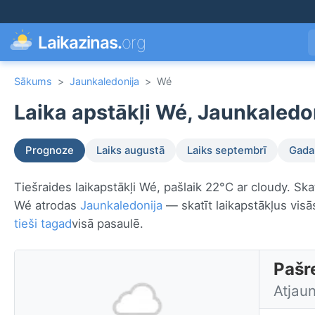
Laikazinas.
org
Sākums
>
Jaunkaledonija
>
Wé
Laika apstākļi Wé, Jaunkaledon
Prognoze
Laiks augustā
Laiks septembrī
Gada 
Tiešraides laikapstākļi Wé, pašlaik 22°C ar cloudy. Sk
Wé atrodas
Jaunkaledonija
— skatīt laikapstākļus visā
tieši tagad
visā pasaulē.
Pašre
Atjau