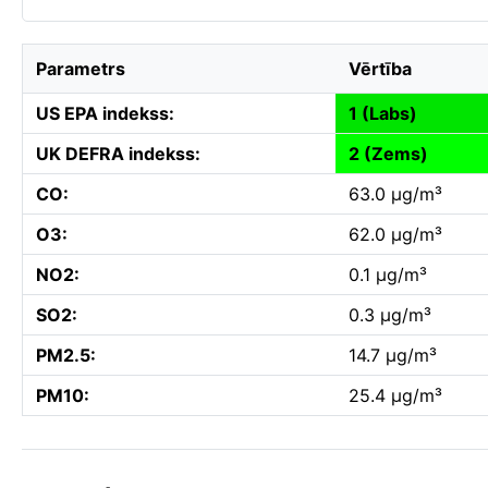
Parametrs
Vērtība
US EPA indekss:
1 (Labs)
UK DEFRA indekss:
2 (Zems)
CO:
63.0 µg/m³
O3:
62.0 µg/m³
NO2:
0.1 µg/m³
SO2:
0.3 µg/m³
PM2.5:
14.7 µg/m³
PM10:
25.4 µg/m³