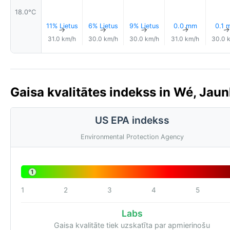
18.0°C
11% Lietus
6% Lietus
9% Lietus
0.0 mm
0.1 
↑
↑
↑
↑
31.0 km/h
30.0 km/h
30.0 km/h
31.0 km/h
30.0 
Gaisa kvalitātes indekss in Wé, Jaun
US EPA indekss
Environmental Protection Agency
1
1
2
3
4
5
Labs
Gaisa kvalitāte tiek uzskatīta par apmierinošu