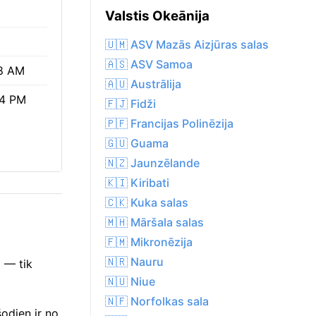
Valstis Okeānija
🇺🇲 ASV Mazās Aizjūras salas
🇦🇸 ASV Samoa
8 AM
🇦🇺 Austrālija
34 PM
🇫🇯 Fidži
🇵🇫 Francijas Polinēzija
🇬🇺 Guama
🇳🇿 Jaunzēlande
🇰🇮 Kiribati
🇨🇰 Kuka salas
🇲🇭 Māršala salas
🇫🇲 Mikronēzija
🇳🇷 Nauru
 — tik
🇳🇺 Niue
🇳🇫 Norfolkas sala
odien ir no