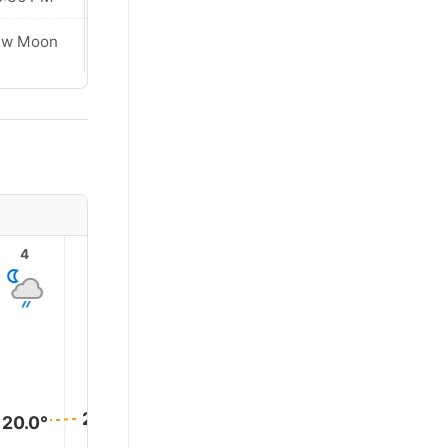
ew Moon
New Moon
4
5
6
7
8
9
22.0°
22.0°
21.0°
21.0°
20.0°
20.0°