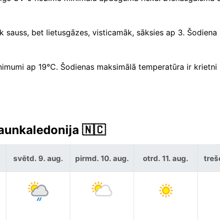
 sauss, bet lietusgāzes, visticamāk, sāksies ap 3. Šodiena 
nimumi ap 19°C. Šodienas maksimālā temperatūra ir krietn
aunkaledonija 🇳🇨
svētd. 9. aug.
pirmd. 10. aug.
otrd. 11. aug.
treš