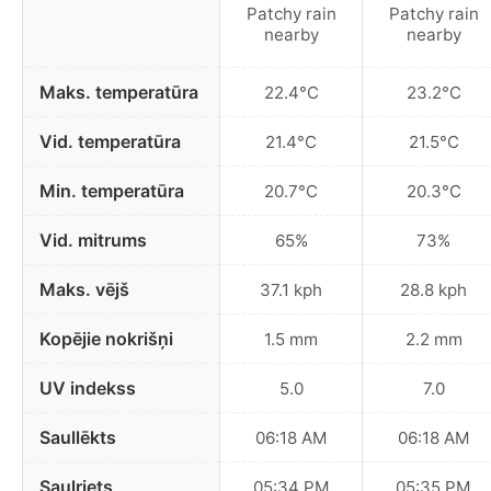
Patchy rain
Patchy rain
nearby
nearby
Maks. temperatūra
22.4°C
23.2°C
Vid. temperatūra
21.4°C
21.5°C
Min. temperatūra
20.7°C
20.3°C
Vid. mitrums
65%
73%
Maks. vējš
37.1 kph
28.8 kph
Kopējie nokrišņi
1.5 mm
2.2 mm
UV indekss
5.0
7.0
Saullēkts
06:18 AM
06:18 AM
Saulriets
05:34 PM
05:35 PM