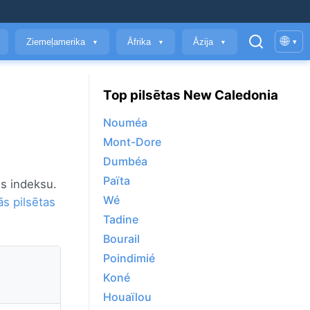
🌐
Ziemeļamerika
Āfrika
Āzija
▾
▼
▼
▼
Top pilsētas New Caledonia
Nouméa
Mont-Dore
Dumbéa
Païta
es indeksu.
Wé
ās pilsētas
Tadine
Bourail
Poindimié
Koné
Houaïlou