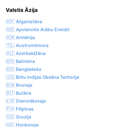
Valstis Āzija
🇦🇫 Afganistāna
🇦🇪 Apvienotie Arābu Emirāti
🇦🇲 Armēnija
🇹🇱 Austrumtimora
🇦🇿 Azerbaidžāna
🇧🇭 Bahreina
🇧🇩 Bangladeša
🇮🇴 Britu Indijas Okeāna Teritorija
🇧🇳 Bruneja
🇧🇹 Butāna
🇰🇷 Dienvidkoreja
🇵🇭 Filipīnas
🇬🇪 Gruzija
🇭🇰 Honkonga