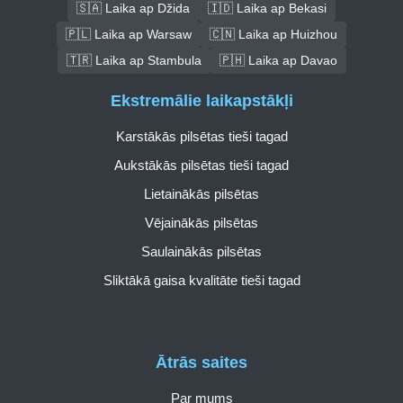
🇸🇦 Laika ap Džida
🇮🇩 Laika ap Bekasi
🇵🇱 Laika ap Warsaw
🇨🇳 Laika ap Huizhou
🇹🇷 Laika ap Stambula
🇵🇭 Laika ap Davao
Ekstremālie laikapstākļi
Karstākās pilsētas tieši tagad
Aukstākās pilsētas tieši tagad
Lietainākās pilsētas
Vējainākās pilsētas
Saulainākās pilsētas
Sliktākā gaisa kvalitāte tieši tagad
Ātrās saites
Par mums