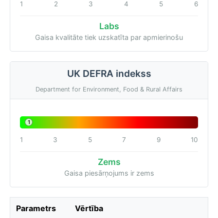
1
2
3
4
5
6
Labs
Gaisa kvalitāte tiek uzskatīta par apmierinošu
UK DEFRA indekss
Department for Environment, Food & Rural Affairs
1
1
3
5
7
9
10
Zems
Gaisa piesārņojums ir zems
Parametrs
Vērtība