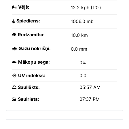
🌬️
Vējš:
12.2 kph (10°)
🌡️
Spiediens:
1006.0 mb
👁️
Redzamība:
10.0 km
🌧️
Gāzu nokrišņi:
0.0 mm
☁️
Mākoņu sega:
0%
☀️
UV indekss:
0.0
🌅
Saullēkts:
05:57 AM
🌇
Saulriets:
07:37 PM