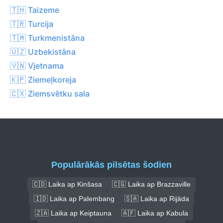
🇹🇭 Taizeme
🇹🇷 Turcija
🇹🇲 Turkmenistāna
🇺🇿 Uzbekistāna
🇻🇳 Vjetnama
🇰🇵 Ziemeļkoreja
🇨🇽 Ziemsvētku sala
Populārākās pilsētas šodien
🇨🇩 Laika ap Kinšasa
🇨🇬 Laika ap Brazzaville
🇮🇩 Laika ap Palembang
🇸🇦 Laika ap Rijāda
🇿🇦 Laika ap Keiptauna
🇦🇫 Laika ap Kabula