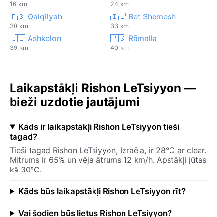
16 km
24 km
🇵🇸 Qalqīlyah
🇮🇱 Bet Shemesh
30 km
33 km
🇮🇱 Ashkelon
🇵🇸 Rāmalla
39 km
40 km
Laikapstākļi Rishon LeTsiyyon —
bieži uzdotie jautājumi
Kāds ir laikapstākļi Rishon LeTsiyyon tieši
tagad?
Tieši tagad Rishon LeTsiyyon, Izraēla, ir 28°C ar clear.
Mitrums ir 65% un vēja ātrums 12 km/h. Apstākļi jūtas
kā 30°C.
Kāds būs laikapstākļi Rishon LeTsiyyon rīt?
Vai šodien būs lietus Rishon LeTsiyyon?