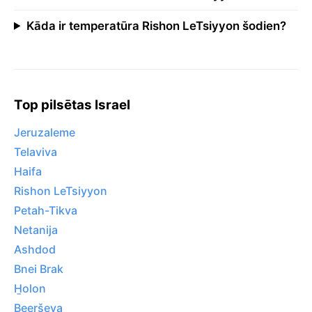
Kāda ir temperatūra Rishon LeTsiyyon šodien?
Top pilsētas Israel
Jeruzaleme
Telaviva
Haifa
Rishon LeTsiyyon
Petah-Tikva
Netanija
Ashdod
Bnei Brak
H̱olon
Beerševa