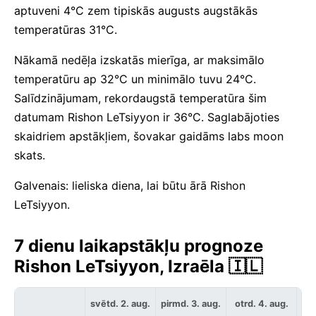
aptuveni 4°C zem tipiskās augusts augstākās
temperatūras 31°C.
Nākamā nedēļa izskatās mierīga, ar maksimālo
temperatūru ap 32°C un minimālo tuvu 24°C.
Salīdzinājumam, rekordaugstā temperatūra šim
datumam Rishon LeTsiyyon ir 36°C. Saglabājoties
skaidriem apstākļiem, šovakar gaidāms labs moon
skats.
Galvenais: lieliska diena, lai būtu ārā Rishon
LeTsiyyon.
7 dienu laikapstākļu prognoze
Rishon LeTsiyyon, Izraēla 🇮🇱
svētd. 2. aug.
pirmd. 3. aug.
otrd. 4. aug.
tre