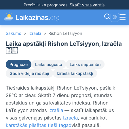
Precīzi laika prognozes
.
Skatīt visas valstis
.
☰
Laikazinas.
org
🌐
Sākums
>
Izraēla
>
Rishon LeTsiyyon
Laika apstākļi Rishon LeTsiyyon, Izraēla
🇮🇱
Prognoze
Laiks augustā
Laiks septembrī
Gada vidējie rādītāji
Izraēla laikapstākļi
Tiešraides laikapstākļi Rishon LeTsiyyon, pašlaik
28°C ar clear. Skatīt 7 dienu prognozi, stundas
apstākļus un gaisa kvalitātes indeksu. Rishon
LeTsiyyon atrodas
Izraēla
— skatīt laikapstākļus
visās galvenajās pilsētās
Izraēla
, vai pārlūkot
karstākās pilsētas tieši tagad
visā pasaulē.