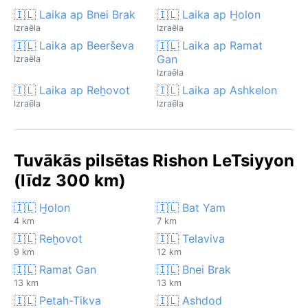
🇮🇱 Laika ap Bnei Brak
🇮🇱 Laika ap H̱olon
Izraēla
Izraēla
🇮🇱 Laika ap Beerševa
🇮🇱 Laika ap Ramat
Gan
Izraēla
Izraēla
🇮🇱 Laika ap Reẖovot
🇮🇱 Laika ap Ashkelon
Izraēla
Izraēla
Tuvākās pilsētas Rishon LeTsiyyon
(līdz 300 km)
🇮🇱 H̱olon
🇮🇱 Bat Yam
4 km
7 km
🇮🇱 Reẖovot
🇮🇱 Telaviva
9 km
12 km
🇮🇱 Ramat Gan
🇮🇱 Bnei Brak
13 km
13 km
🇮🇱 Petah-Tikva
🇮🇱 Ashdod