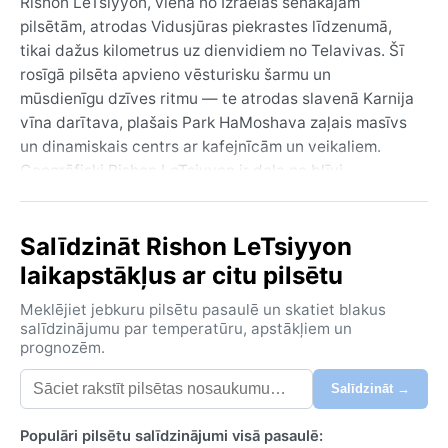
Rishon LeTsiyyon, viena no Izraēlas senākajām
pilsētām, atrodas Vidusjūras piekrastes līdzenumā,
tikai dažus kilometrus uz dienvidiem no Telavivas. Šī
rosīgā pilsēta apvieno vēsturisku šarmu un
mūsdienīgu dzīves ritmu — te atrodas slavenā Karnija
vīna darītava, plašais Park HaMoshava zaļais masīvs
un dinamiskais centrs ar kafejnīcām un veikaliem.
Ģeogrāfiski Rishon LeTsiyyon ir daļa no blīvi
apdzīvotā Guš Dan reģiona, un tā ielas rindojas ar
palmām un eikaliptiem, kas liecina par siltajām jūras
Salīdzināt Rishon LeTsiyyon
vēsmām.
laikapstākļus ar citu pilsētu
Pilsētā valda **karsta vasaru Vidusjūras klimats
(Csa)**. Vasara ir ilga, sausa un karsta — jūnijā, jūlijā
Meklējiet jebkuru pilsētu pasaulē un skatiet blakus
un augustā temperatūra bieži pārsniedz 30 °C, un
salīdzinājumu par temperatūru, apstākļiem un
prognozēm.
gaisa mitrums jūras tuvuma dēļ ir mērens, nevis
smacējošs. Ziema ir maiga un lietaina, no novembra
Salīdzināt →
līdz martam nokrīt gandrīz viss gada nokrišņu
daudzums; sniegs te ir retums, bet temperatūra var
Populāri pilsētu salīdzinājumi visā pasaulē:
noslīdēt līdz 10 °C naktīs. Tūristiem vasarā noder