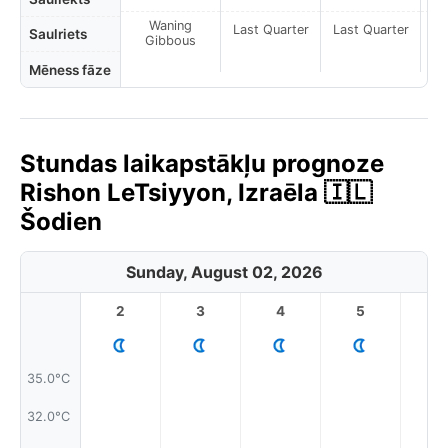
Waning
Last Quarter
Last Quarter
La
Saulriets
Gibbous
Mēness fāze
Stundas laikapstākļu prognoze
Rishon LeTsiyyon, Izraēla 🇮🇱
Šodien
Sunday, August 02, 2026
2
3
4
5
6
35.0°C
32.0°C