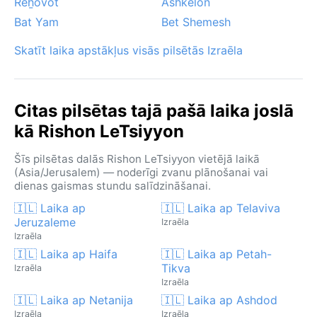
Reẖovot
Ashkelon
Bat Yam
Bet Shemesh
Skatīt laika apstākļus visās pilsētās Izraēla
Citas pilsētas tajā pašā laika joslā
kā Rishon LeTsiyyon
Šīs pilsētas dalās Rishon LeTsiyyon vietējā laikā
(Asia/Jerusalem) — noderīgi zvanu plānošanai vai
dienas gaismas stundu salīdzināšanai.
🇮🇱 Laika ap
🇮🇱 Laika ap Telaviva
Jeruzaleme
Izraēla
Izraēla
🇮🇱 Laika ap Haifa
🇮🇱 Laika ap Petah-
Tikva
Izraēla
Izraēla
🇮🇱 Laika ap Netanija
🇮🇱 Laika ap Ashdod
Izraēla
Izraēla