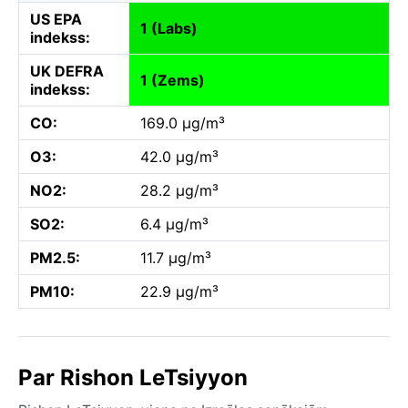
US EPA
1 (Labs)
indekss:
UK DEFRA
1 (Zems)
indekss:
CO:
169.0 µg/m³
O3:
42.0 µg/m³
NO2:
28.2 µg/m³
SO2:
6.4 µg/m³
PM2.5:
11.7 µg/m³
PM10:
22.9 µg/m³
Par Rishon LeTsiyyon