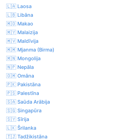
🇱🇦 Laosa
🇱🇧 Libāna
🇲🇴 Makao
🇲🇾 Malaizija
🇲🇻 Maldīvija
🇲🇲 Mjanma (Birma)
🇲🇳 Mongolija
🇳🇵 Nepāla
🇴🇲 Omāna
🇵🇰 Pakistāna
🇵🇸 Palestīna
🇸🇦 Saūda Arābija
🇸🇬 Singapūra
🇸🇾 Sīrija
🇱🇰 Šrilanka
🇹🇯 Tadžikistāna