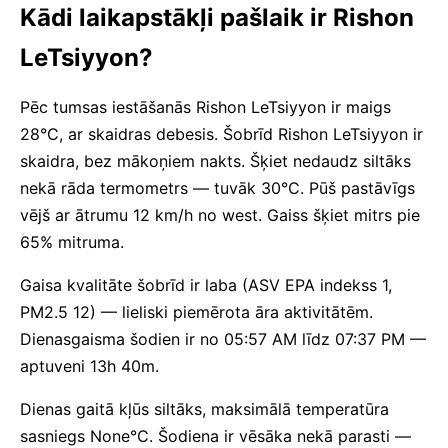
Kādi laikapstākļi pašlaik ir Rishon
LeTsiyyon?
Pēc tumsas iestāšanās Rishon LeTsiyyon ir maigs
28°C, ar skaidras debesis. Šobrīd Rishon LeTsiyyon ir
skaidra, bez mākoņiem nakts. Šķiet nedaudz siltāks
nekā rāda termometrs — tuvāk 30°C. Pūš pastāvīgs
vējš ar ātrumu 12 km/h no west. Gaiss šķiet mitrs pie
65% mitruma.
Gaisa kvalitāte šobrīd ir laba (ASV EPA indekss 1,
PM2.5 12) — lieliski piemērota āra aktivitātēm.
Dienasgaisma šodien ir no 05:57 AM līdz 07:37 PM —
aptuveni 13h 40m.
Dienas gaitā kļūs siltāks, maksimālā temperatūra
sasniegs None°C. Šodiena ir vēsāka nekā parasti —