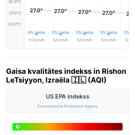
30.0°C
27.0°
27.0°
27.0°
27.0°
27.
27.0°C
24.0°C
4% Lietus
5% Lietus
5% Lietus
5% Lietus
5% Li
↑
↑
↑
↑
11.0 km/h
9.0 km/h
9.0 km/h
9.0 km/h
9.0 k
Gaisa kvalitātes indekss in Rishon
LeTsiyyon, Izraēla 🇮🇱 (AQI)
US EPA indekss
Environmental Protection Agency
1