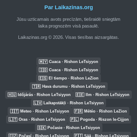
Par Laikazinas.org
Jūsu uzticamais avots precīzām, tiešraidē sniegtām
laika prognozēm visā pasaulē.
Laikazinas.org © 2026. Visas tiesības aizsargātas.
🇲🇾
Cuaca · Rishon LeTsiyyon
🇮🇩
Cuaca · Rishon LeTsiyyon
🇪🇸
El tiempo · Rishon LeZion
🇹🇷
Hava durumu · Rishon LeTsiyyon
🇭🇺
🇪🇪
Időjárás · Rishon LeTsiyyon
Ilm · Rishon LeTsiyyon
🇱🇻
Laikapstākļi · Rishon LeTsiyyon
🇮🇹
🇫🇷
Meteo · Rishon LeTsiyyon
Météo · Rishon LeZion
🇱🇹
🇵🇱
Oras · Rishon LeTsiyyon
Pogoda · Riszon le-Cijjon
🇸🇰
Počasie · Rishon LeTsiyyon
🇨🇿
🇫🇮
Počasí · Rishon LeTsiyyon
Sää · Rishon LeTsiyyon