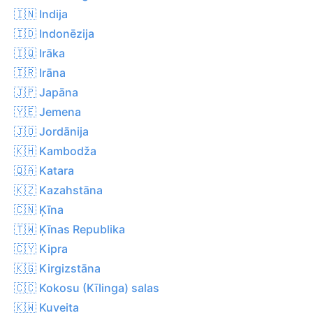
🇮🇳 Indija
🇮🇩 Indonēzija
🇮🇶 Irāka
🇮🇷 Irāna
🇯🇵 Japāna
🇾🇪 Jemena
🇯🇴 Jordānija
🇰🇭 Kambodža
🇶🇦 Katara
🇰🇿 Kazahstāna
🇨🇳 Ķīna
🇹🇼 Ķīnas Republika
🇨🇾 Kipra
🇰🇬 Kirgizstāna
🇨🇨 Kokosu (Kīlinga) salas
🇰🇼 Kuveita