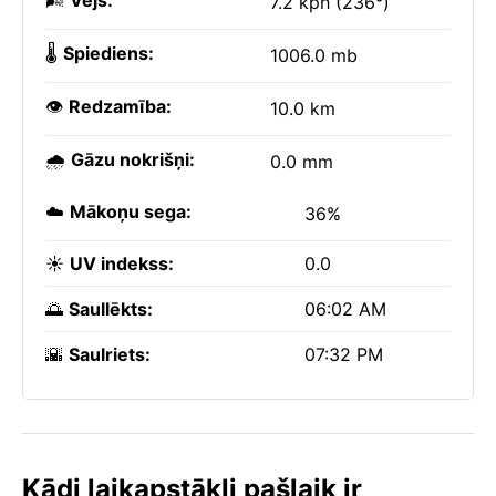
🌬️
Vējš:
7.2 kph (236°)
🌡️
Spiediens:
1006.0 mb
👁️
Redzamība:
10.0 km
🌧️
Gāzu nokrišņi:
0.0 mm
☁️
Mākoņu sega:
36%
☀️
UV indekss:
0.0
🌅
Saullēkts:
06:02 AM
🌇
Saulriets:
07:32 PM
Kādi laikapstākļi pašlaik ir