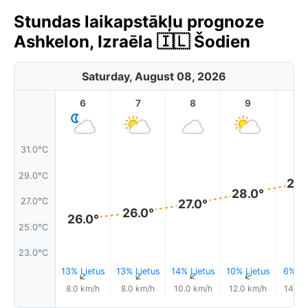
Stundas laikapstākļu prognoze
Ashkelon, Izraēla 🇮🇱 Šodien
Saturday, August 08, 2026
6
7
8
9
1
31.0°C
29.0°C
28.
28.0°
27.0°C
27.0°
26.0°
26.0°
25.0°C
23.0°C
13% Lietus
13% Lietus
14% Lietus
10% Lietus
6% Li
↑
↑
↑
↑
8.0 km/h
8.0 km/h
10.0 km/h
12.0 km/h
14.0 