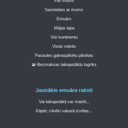
Par mums
Sazinieties ar mums
Emuārs
Mājas lapa
Visi kontinentu
Visas valstis
Pasaules galvaspilsētu pilsētas
🧩 Bezmaksas laikapstākļu logrīks
Jaunākie emuāra raksti
Vai laikapstākļi var mainīt...
Kāpēc cilvēki vakarā izvēlas...