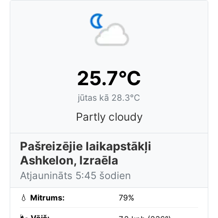
25.7°C
jūtas kā 28.3°C
Partly cloudy
Pašreizējie laikapstākļi
Ashkelon, Izraēla
Atjaunināts 5:45 šodien
💧
Mitrums:
79%