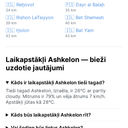
🇮🇱 Reẖovot
🇵🇸 Dayr al Balaḩ
34 km
35 km
🇮🇱 Rishon LeTsiyyon
🇮🇱 Bet Shemesh
39 km
40 km
🇮🇱 H̱olon
🇮🇱 Bat Yam
43 km
43 km
Laikapstākļi Ashkelon — bieži
uzdotie jautājumi
Kāds ir laikapstākļi Ashkelon tieši tagad?
Tieši tagad Ashkelon, Izraēla, ir 26°C ar partly
cloudy. Mitrums ir 79% un vēja ātrums 7 km/h.
Apstākļi jūtas kā 28°C.
Kāds būs laikapstākļi Ashkelon rīt?
Vai šodien būs lietus Ashkelon?