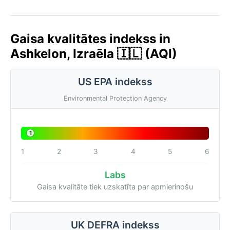
Gaisa kvalitātes indekss in
Ashkelon, Izraēla 🇮🇱 (AQI)
US EPA indekss
Environmental Protection Agency
1
1
2
3
4
5
6
Labs
Gaisa kvalitāte tiek uzskatīta par apmierinošu
UK DEFRA indekss