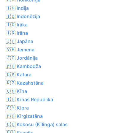
🇮🇳 Indija
🇮🇩 Indonēzija
🇮🇶 Irāka
🇮🇷 Irāna
🇯🇵 Japāna
🇾🇪 Jemena
🇯🇴 Jordānija
🇰🇭 Kambodža
🇶🇦 Katara
🇰🇿 Kazahstāna
🇨🇳 Ķīna
🇹🇼 Ķīnas Republika
🇨🇾 Kipra
🇰🇬 Kirgizstāna
🇨🇨 Kokosu (Kīlinga) salas
🇰🇼 Kuveita