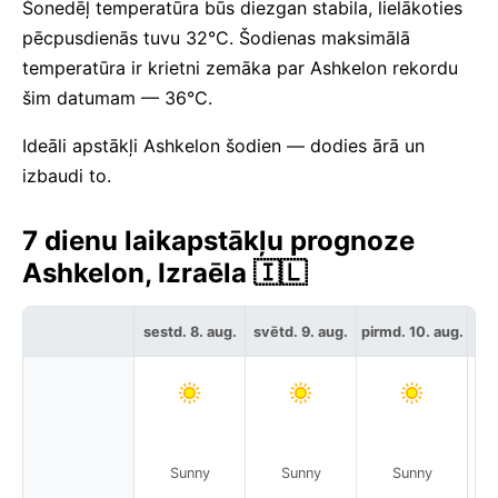
Šonedēļ temperatūra būs diezgan stabila, lielākoties
pēcpusdienās tuvu 32°C. Šodienas maksimālā
temperatūra ir krietni zemāka par Ashkelon rekordu
šim datumam — 36°C.
Ideāli apstākļi Ashkelon šodien — dodies ārā un
izbaudi to.
7 dienu laikapstākļu prognoze
Ashkelon, Izraēla 🇮🇱
sestd. 8. aug.
svētd. 9. aug.
pirmd. 10. aug.
otr
Sunny
Sunny
Sunny