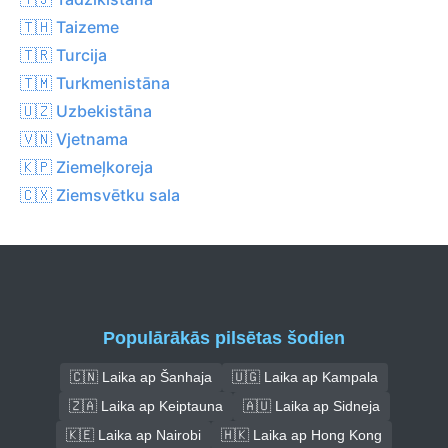
🇹🇭 Taizeme
🇹🇷 Turcija
🇹🇲 Turkmenistāna
🇺🇿 Uzbekistāna
🇻🇳 Vjetnama
🇰🇵 Ziemeļkoreja
🇨🇽 Ziemsvētku sala
Populārākās pilsētas šodien
🇨🇳 Laika ap Šanhaja
🇺🇬 Laika ap Kampala
🇿🇦 Laika ap Keiptauna
🇦🇺 Laika ap Sidneja
🇰🇪 Laika ap Nairobi
🇭🇰 Laika ap Hong Kong