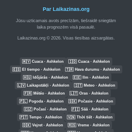
Par Laikazinas.org
Jūsu uzticamais avots precīzām, tiešraidē sniegtām
laika prognozēm visā pasaulē.
Laikazinas.org © 2026. Visas tiesības aizsargātas.
🇲🇾
🇮🇩
Cuaca · Ashkelon
Cuaca · Ashkelon
🇪🇸
🇹🇷
El tiempo · Ashkelon
Hava durumu · Ashkelon
🇭🇺
🇪🇪
Időjárás · Ashkelon
Ilm · Ashkelon
🇱🇻
🇮🇹
Laikapstākļi · Ashkelon
Meteo · Ashkelon
🇫🇷
🇱🇹
Météo · Ashkelon
Oras · Ashkelon
🇵🇱
🇸🇰
Pogoda · Ashkelon
Počasie · Ashkelon
🇨🇿
🇫🇮
Počasí · Ashkelon
Sää · Ashkelon
🇵🇹
🇻🇳
Tempo · Ashkelon
Thời tiết · Ashkelon
🇩🇰
🇷🇸
Vejret · Ashkelon
Vreme · Ashkelon